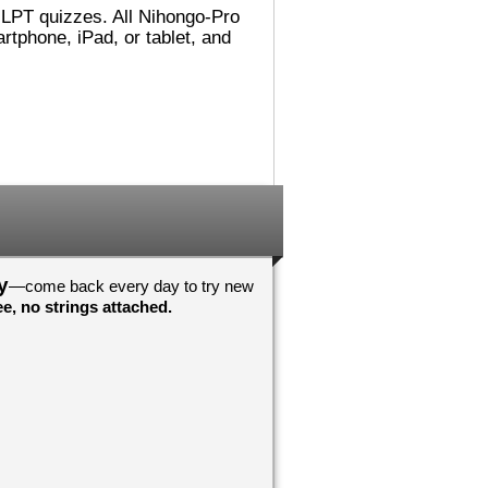
 JLPT quizzes. All Nihongo-Pro
れました。
でした。図書館（としょかん）
ごめんないあい！
では 主（おも）に
tphone, iPad, or tablet, and
こうに へんしん
Accelerated Readerの 仕事
んでした！わすれ
（しごと）を していました。
それから ミシシッピに 引
（ひ）っ越（こ）して、その後
！おめでとうござ
（あと） ミネソタに 住
心していますよ
（す）みました。カリフォルニ
アが 一番（いちばん） 好
！おめでとうござ
（す）きです！
んしんしています
日本（にほん）の 図書館（と
しょかん）では 働（はたら）
いていませんが、 図書館（と
しょかん）には よく 行
y
—come back every day to try new
（い）きました。図書館（とし
e, no strings attached.
ょかんや 本（ほん）の あ
る ところが 大好（だいす）
きです。