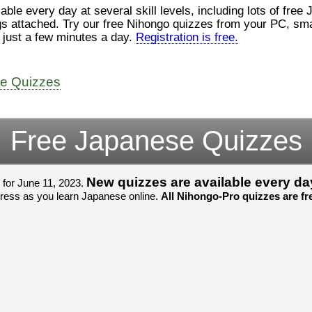
ロ
（こ）みソフトウェアエンジニ
le every day at several skill levels, including lots of free
んでした！忘
アです。現在（げんざい）、飛
じょぜさん、
gs attached. Try our free Nihongo quizzes from your PC, smar
行機（ひこうき）を作（つく）
そのかち む
n just a few minutes a day.
Registration is free.
家
る会社（かいしゃ）に務（つ
を かきませ
と）めています。利点（りて
ました。
て
ん）はありますが、日々（ひ
び）が慌（あわただ）しくて、
すごいすごい
よ
ee Quizzes
ストレスが溜（た）まりやすい
いました！感
見
です。結局（けっきょく）、プ
ね！！
ログラミングが大好（だいす）
すごいすごい
om/watch?
きなので、プログラマーとして
いました！か
Free Japanese Quizzes
働（はたら）ければ、会社（か
よね！！
いしゃ）は別（べつ）にいいと
思（おも）います。
New quizzes are available every da
 for June 11, 2023.
でも、将来（しょうらい）、日
gress as you learn Japanese online.
All Nihongo-Pro quizzes are fre
本（にほん）で留学（りゅうが
く）したくて、その後（あ
と）、就職（しゅうしょく）も
してみたいです。昔（むかし）
からの夢（ゆめ）なので、今
（いま）は全力（ぜんりょく）
でお金（かね）を貯（た）めて
いますwww。
[quote]
すごいすごい！おめでと