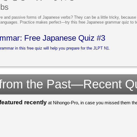
rbs
 and passive forms of Japanese verbs? They can be a little tricky, because t
languages. Practice makes perfect—try this free Japanese grammar quiz to t
mmar: Free Japanese Quiz #3
mmar in this free quiz will help you prepare for the JLPT N1.
 from the Past—Recent Q
eatured recently
at Nihongo-Pro, in case you missed them the 