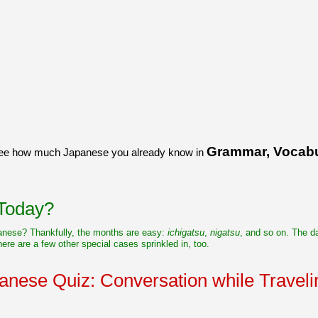
Grammar, Vocabul
 see how much Japanese you already know in
Today?
anese? Thankfully, the months are easy:
ichigatsu
,
nigatsu
, and so on. The da
ere are a few other special cases sprinkled in, too.
anese Quiz: Conversation while Traveli