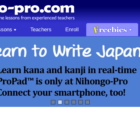
ssons
Teachers
Enroll