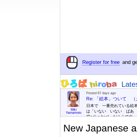
Register for free
and ge
Late
Posted 87 days ago
Re: 「絵本」ついて 
日本で 一番売れている絵
Miki
は「いない いない ばあ
Yamamoto
(Peek-a-boo)」だそうです。
次が「ぐりとぐら」だそう
New Japanese an
す。どちらも 1967年に 
版（しゅっぱん）されまし