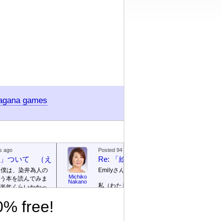
ragana games
s ago
Posted 94 days ago
絵本」ついて （えほん ついて）
Re: 「絵本」ついて （えほん つ
、僕は、染井為人の
Emilyさん
Michiko
う本を読んでみま
Emily / 
Nakano
私（わたし）が ロサンゼルス
リー
半年くらいかかっ
の 高校（高校）の 図書館
te]
% free!
（としょかん）で 働（はた
ごめんなさい！そ
ら）いていたのは 2003年（ね
に返信を書きませ
ん）から 2007年（ねん）まで