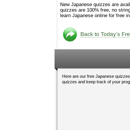
た。
絵本は
[/font][/color][/size]
New Japanese quizzes are availab
ングセラーがおおいですか
quizzes are 100% free, no strin
ら、あたらしいのは あま
learn Japanese online for free i
り ありません。「絵本作
（えほんさっか picture book
author) に なるのは と
も むずかしいそうです。
Back to Today’s Fr
かったら、このYouTubeを
てくださいね。
[/font][/color]
https://www.youtube.c
[/size]
v=psCoMkMOQlY
[/color]
Here are our free Japanese quizzes
quizzes and keep track of your pro