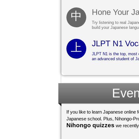
Hone Your Jap
Try listening to real Japan
build your Japanese langua
JLPT N1 Voca
JLPT N1 is the top, most c
an advanced student of Jap
Even
If you like to learn Japanese online 
Japanese school. Plus, Nihongo-Pro 
Nihongo quizzes
we recently