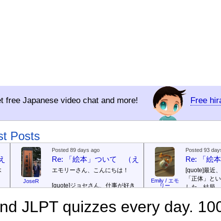
t free Japanese video chat and more!
Free hi
st Posts
Posted 89 days ago
Posted 93 day
（えほん ついて）
Re: 「絵本」ついて （えほん ついて）
Re: 「
本
エモリーさん、こんにちは！
[quote]
最近
「正体」とい
Emily / エモ
JoseR
[quote]
ジョセさん、仕事が好き
リー
した。結局、
ですか。どうですか。
[/quote]
ていて...
[/quo
で
d JLPT quizzes every day. 100
出
まあ、仕事（しごと）が好
ジョゼさん、
（す）きですよ。組（く）み込
の勝ち向こう