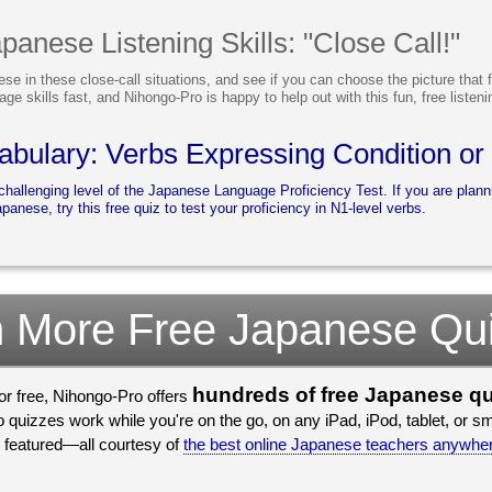
anese Listening Skills: "Close Call!"
ese in these close-call situations, and see if you can choose the picture that f
ge skills fast, and Nihongo-Pro is happy to help out with this fun, free listeni
bulary: Verbs Expressing Condition or 
hallenging level of the Japanese Language Proficiency Test. If you are planni
anese, try this free quiz to test your proficiency in N1-level verbs.
 More Free Japanese Qu
hundreds of free Japanese q
for free, Nihongo-Pro offers
quizzes work while you're on the go, on any iPad, iPod, tablet, or 
 featured—all courtesy of
the best online Japanese teachers anywhe