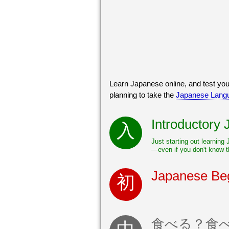
Learn Japanese online, and test you
planning to take the
Japanese Langu
Introductory
Just starting out learning
—even if you don't know t
Japanese Beg
食べる？食べさせる