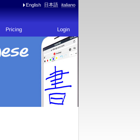
日本語
English
italiano
Pricing
Login