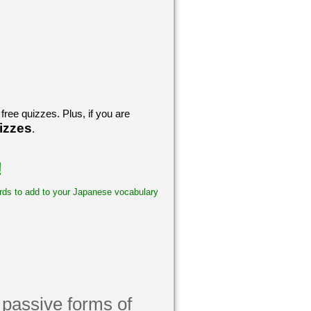
free quizzes. Plus, if you are
izzes
.
!
words to add to your Japanese vocabulary
ive forms of