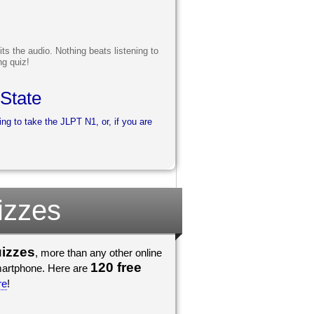
its the audio. Nothing beats listening to
ng quiz!
State
ng to take the JLPT N1, or, if you are
izzes
uizzes
, more than any other online
120 free
smartphone. Here are
re
!