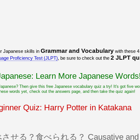
うございました！感心していま
すよね！！
[/quote]
ありがとうございました！エモ
リーさんも引き続き本を読んで
挑戦しましょう！
Grammar and Vocabulary
r Japanese skills in
with these 4 
2 JLPT qu
age Proficiency Test (JLPT)
, be sure to check out the
 Japanese: Learn More Japanese Words
 Japanese? Then give this free Japanese vocabulary quiz a try! It's got five 
hese words yet, check out the answers page, and then take the quiz again!
inner Quiz: Harry Potter in Katakana
？食べられる？ Causative and pass