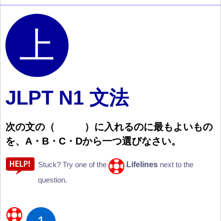
JLPT N1 文法
次
の
文
の
（
）
に
入
れるのに
最
もよいもの
を、A・B・C・Dから
一
つ
選
びなさい。
Lifelines
Stuck? Try one of the
next to the
question.