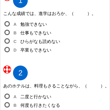
1
こんな
成
績
では、
進
学
はおろか、
（
）
。
A
勉
強
できない
B
仕
事
もできない
C
ひらがなも
読
めない
D
卒
業
もできない
2
あのホテルは、
料
理
もさることながら、
（
）
。
A
二
度
と
行
かない
B
何
度
も
行
きたくなる