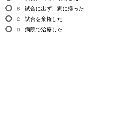
B
試
合
に
出
ず、
家
に
帰
った
C
試
合
を
棄
権
した
D
病
院
で
治
療
した