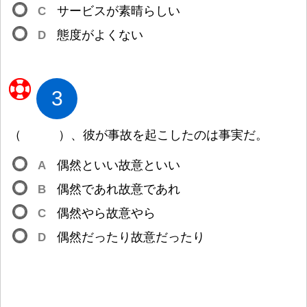
C
サービスが
素
晴
らしい
D
態
度
がよくない
3
（
）
、
彼
が
事
故
を
起
こしたのは
事
実
だ。
A
偶
然
といい
故
意
といい
B
偶
然
であれ
故
意
であれ
C
偶
然
やら
故
意
やら
D
偶
然
だったり
故
意
だったり