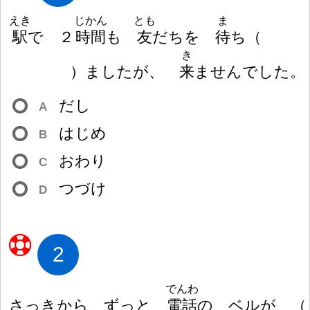
えき
じかん
とも
ま
駅
で
２
時
間
も
友
だちを
待
ち
（
き
）
ましたが、
来
ませんでした。
だし
A
はじめ
B
おわり
C
つづけ
D
2
でんわ
さっきから ずっと
電
話
の ベルが
（