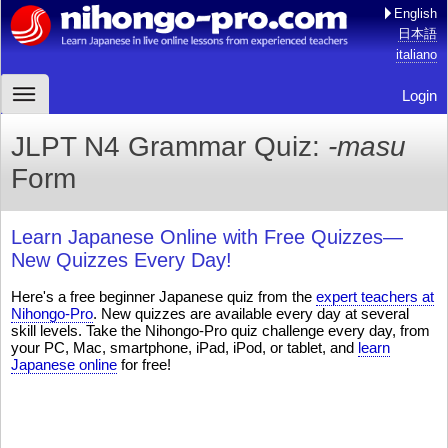
English
日本語
italiano
Login
JLPT N4 Grammar Quiz:
-masu
Form
Learn Japanese Online with Free Quizzes—
New Quizzes Every Day!
Here's a free beginner Japanese quiz from the
expert teachers at
Nihongo-Pro
. New quizzes are available every day at several
skill levels. Take the Nihongo-Pro quiz challenge every day, from
your PC, Mac, smartphone, iPad, iPod, or tablet, and
learn
Japanese online
for free!