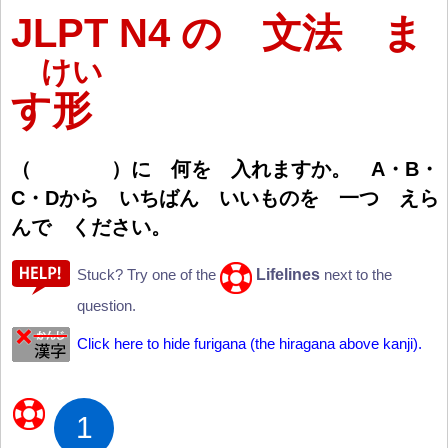
JLPT N4 の 文法 ま
けい
す
形
（
）
に
何
を
入
れますか。 A・B・
C・Dから いちばん いいものを
一
つ えら
んで ください。
Lifelines
Stuck? Try one of the
next to the
question.
Click here to hide furigana (the hiragana above kanji).
1