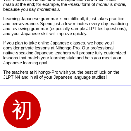
masu
at the end; for example, the
-masu
form of
morau
is
morai
,
because you say
moraimasu
.
Learning Japanese grammar is not difficult, it just takes practice
and perseverance. Spend just a few minutes every day practicing
and reviewing grammar (especially sample JLPT test questions),
and your Japanese skill will improve quickly.
If you plan to take online Japanese classes, we hope you'll
consider private lessons at Nihongo-Pro. Our professional,
native-speaking Japanese teachers will prepare fully customized
lessons that match your learning style and help you meet your
Japanese learning goal.
The teachers at Nihongo-Pro wish you the best of luck on the
JLPT N4 and in all of your Japanese language studies!