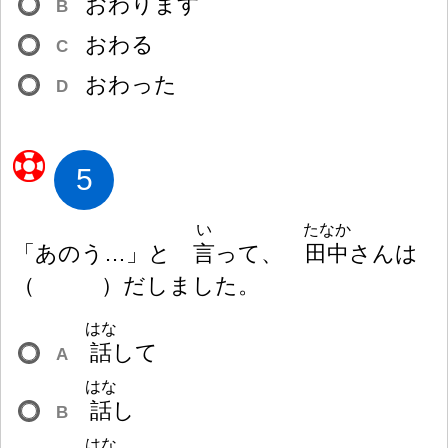
おわります
B
おわる
C
おわった
D
5
い
たなか
「あのう…」と
言
って、
田
中
さんは
（
）
だしました。
はな
話
して
A
はな
話
し
B
はな