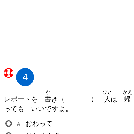
4
か
ひと
かえ
レポートを
書
き
（
）
人
は
帰
っても いいですよ。
おわって
A