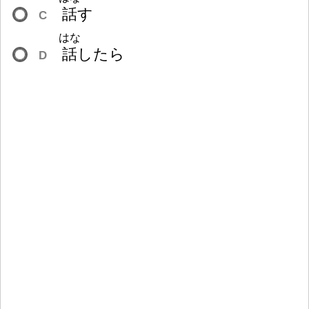
話
す
C
はな
話
したら
D