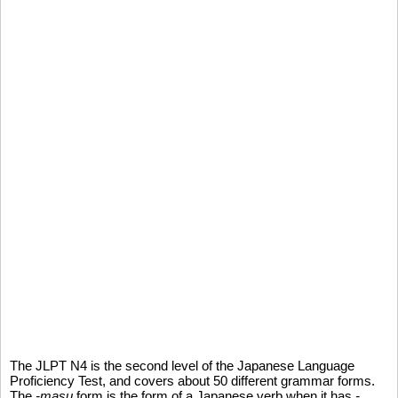
The JLPT N4 is the second level of the Japanese Language
Proficiency Test, and covers about 50 different grammar forms.
The
-masu
form is the form of a Japanese verb when it has
-