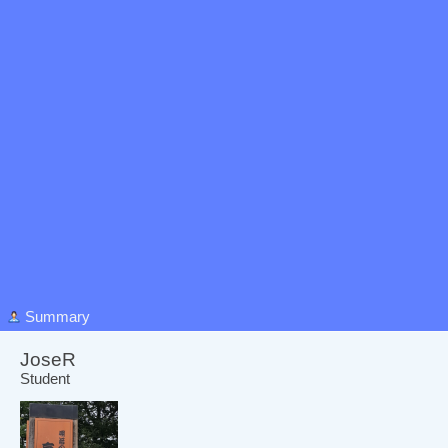
Summary
JoseR 
Student