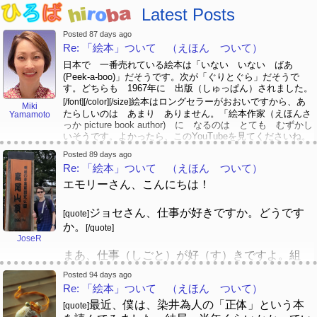
Latest Posts
Posted 87 days ago
Re: 「絵本」ついて （えほん ついて）
日本で 一番売れている絵本は「いない いない ばあ
(Peek-a-boo)」だそうです。次が「ぐりとぐら」だそうで
す。どちらも 1967年に 出版（しゅっぱん）されました。
絵本はロングセラーがおおいですから、あ
[/font][/color][/size]
Miki
たらしいのは あまり ありません。「絵本作家（えほんさ
Yamamoto
っか picture book author) に なるのは とても むずかし
いそうです。よかったら、このYouTubeを見てくださいね。
https://www.youtube.com/watch?
[/font][/color]
[/size]
Posted 89 days ago
v=psCoMkMOQlY
[/color]
Re: 「絵本」ついて （えほん ついて）
エモリーさん、こんにちは！
ジョセさん、仕事が好きですか。どうです
[quote]
か。
[/quote]
JoseR
まあ、仕事（しごと）が好（す）きですよ。組
（く）み込（こ）みソフトウェアエンジニアで
Posted 94 days ago
す。現在（げんざい）、飛行機（ひこうき）を作
Re: 「絵本」ついて （えほん ついて）
（つく）る会社（かいしゃ）に務（つと）めてい
最近、僕は、染井為人の「正体」という本
[quote]
ます。利点（りてん）はありますが、日々（ひ