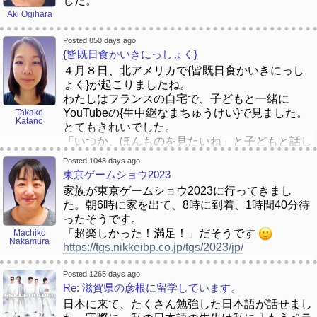
した。
Aki Ogihara
Posted 850 days ago
{皆既日食かいきにっしょく}
４月８日、北アメリカで{皆既日食かいきにっし
ょく}が起こりましたね。
わたしはフランスの自宅で、子どもと一緒に
YouTubeの{生中継なまちゅうけい}で見ました。
Takako
Katano
とてもきれいでした。
「いつか、ほんものを見たいね」と子どもと話し
ました。
Posted 1048 days ago
みなさんは、{日食にっしょく}を見ましたか。
東京ゲームショウ2023
家族が東京ゲームショウ2023に行ってきまし
た。朝6時に家を出て、8時に到着、1時間40分待
ったそうです。
「超楽しかった！満足！」だそうです
Machiko
Nakamura
https://tgs.nikkeibp.co.jp/tgs/2023/jp/
Posted 1265 days ago
Re: 滋賀県の彦根に留学しています。
日本に来て、たくさん勉強した日本語が話せまし