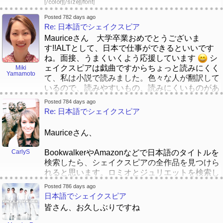
[/color]
[/size]
[/font]
よろしくお願いします！
ました。英語で「Emily」は 「E-muh-lee」です
一歩ずつ
トミー
よね。「Muh」の音は日本語でじゃありませんか
Posted 782 days ago
[/color]
[/size]
[/font]
一回目。私は「Massage Bliss」としてのサロンで働
Re: 日本語でシェイクスピア
ら、そうして、マリエーちゃんのお母さんは 私
きながら、日本に英語が教える仕事を申し込みま
に「エモリー」とよんでいました。その時から、
Mauriceさん 大学卒業おめでとうございま
す。
この名前はとくべつと思いました。＜３
す!!ALTとして、日本で仕事ができるといいです
[/color]
[/size]
[/font]
ね。面接、うまくいくよう応援しています
シ
二回目。英語が教えている友達にとって、英語が教える仕事に入
みなさん、日本語の名前はなんですか。どうして
ェイクスピアは戯曲ですからちょっと読みにくく
Miki
れてから、おそらく来年４月に日本に行くはずです
[/size][/color]
Yamamoto
えらびました。話はお願いします！ ありがとう
て、私は小説で読みました。色々な人が翻訳して
[/font]
[/color]
[/size]
[/font]
ございます！
いるので、読みやすいもの、読みにくいものがあ
三回目。英語が教える仕事に努めながら、N3からN2
ります。Mauriceさんの気に入ったものが見つか
Posted 784 days ago
にかけての日本語能力試験を受験して、合格しま
るといいですね。Carlyさん宝塚がお好きです
Re: 日本語でシェイクスピア
す。もしかして、N1という能力試験も合格するかも
か。私の祖父母が宝塚に住んでいたので、小さい
しれません
頃大劇場に何回か行った記憶があります。今は配
[/color]
Mauriceさん、
[/size]
[/font]
信で、海外在住の人でも見られるのでしょうか。
四回目。次に、「BJT」という「ビジネス日本語能
力試験」を受験して、合格します。私は翻訳者とか
CarlyS
BookwalkerやAmazonなどで日本語のタイトルを
解釈というキャリアの立場を就職活動をして、申し
検索したら、シェイクスピアの全作品を見つけら
込みます。でもさ、その立場だけじゃなくて、それ
れると思います。ロミオとジュリエットを検索し
ぞれの日本語がぺらぺらになった資格がある立場を
てみたらすぐ出ました
申し込みます。
Posted 786 days ago
https://bookwalker.jp/de31c1a118-8ed1-4765-
日本語でシェイクスピア
[/color]
[/size]
[/font]
82f3-1e17ff46f426/
キャリア以外に、自分の希望は、バイリンガルの人
皆さん、お久しぶりですね
生を願っています。さらに、自分の日本の家族とア
あとは、もし舞台にも興味があれば、宝塚歌劇団