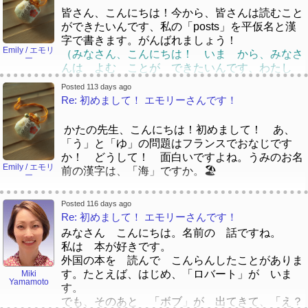
ので、がんばりましょう！
は人気があると思います。フランスの
ょかんは いそがしくて、ときどき すとれすで
皆さん、こんにちは！今から、皆さんは読むこと
絵本ですけど。フランスで、「Le Petit Prince」
す。 さいきん としょかんは もっと もっ
ができたいんです、私の「posts」を平仮名と漢
そうですか！としょかん にも おもった よ
だと思います。
と 「social work」てきを なりますね。
字で書きます。がんばれましょう！
り あわただしい ひび が ありますね。やっ
Emily / エモリ
「mental health」をてつだったり、
（みなさん、こんにちは！ いま から、みなさ
ー
ぱり、しゃかい に すごく じゅうよう な
平仮名：
「immigration」をてつだったり、ぱそこんの ほ
んは よむ ことが できたいんです、わたし
しごと ですね。 だいがく を かよってい
うほうを てつだっています。
の 「posts」を ひらがな と かんじ で
た とき に しか としょかん へ いきませ
すごい ですね！「ししょ」を よむ と、スト
Posted 113 days ago
かきます。がんばれましょう！）
Re: 初めまして！ エモリーさんです！
んでした ので、かくしん を もって いえま
レス の ない まいにち が くらせる しょ
是非重要です！私の仕事が大好きです。でも、ま
せんが、 ぶらじる の としょかん にも そ
くぎょう の イメージ が きまます。 じじ
た時々ストレスです。静かじゃありません。😂
本が大好きです。実に、図書館で働きます。「司
んな ような しゃかい へ の しごと が
つ は どうですか？
かたの先生、こんにちは！初めまして！ あ、
ぜひ じゅうよう です！ わたしの しごと
書」ですから、毎日たくさん本を見ています。
ある と おもいます。
「う」と「ゆ」の問題はフランスでおなじです
が だいすきです。でも、また ときどき すと
（ほん が だいすき です。じつに、としょか
じつ は、 こども の ころ、 えほん を
か！ どうして！ 面白いですよね。うみのお名
れすです。しずかじゃありません。 😂
んで はたらきます。 「ししょ」ですから、ま
Emily / エモリ
「よぶこどり」の ひょうし は かわいい！
ぜんぜん よみませんでした。 ブラジル に、
前の漢字は、「海」ですか。🏖️
ー
いにち たくさん えほんを みています。）
にほんご で かいた ほん を よむ の
「O pequeno príncipe」と いう えほん は
本について、あ！「Le Petit Prince」！高校の時
が むずかしい が、 ちょうせん して、 ほ
にんき が ある と おもいます。フランス
ジョゼさん、そうですか。頭がいい！でも、
に、フランス語を勉強した、「Le Petit Prince」
子ども向けて、図書館はたくさん絵本を集めま
Posted 116 days ago
ん を よんでみる こと は だいじ だ
の
「Truman Show」が大好き。その映画をすすめま
Re: 初めまして！ エモリーさんです！
を読みました。きれいな話ですね。
す。大半絵本は英語でが、中国語とスペイン語と
と おもいます！
えほん ですけど。フランス で、「Le Petit
す！
ほんに ついて、あ！「Le Petit Prince」！こう
日本語の絵本があります。
みなさん こんにちは。名前の 話ですね。
Prince」だ と おもいます。
こうの ときに、ふらんすごを べんきょうし
（こどもむけて、としょかんは たくさん えほ
私は 本が好きです。
さいきん、 ぼく は、そめい・ためひと の
やまもと先生、こんにちは！初めまして！
た、「Le Petit Prince」を よみました。きれい
んを あつめます。たいはん えほんは えいご
外国の本を 読んで こんらんしたことがありま
「しょうたい」と いう ほん を よんでみま
John → Jack（もはや別人!)
[quote]
[/quote]
な はなし ですね。
でが、ちゅうごくご と すぺいんご と にほ
す。たとえば、はじめ、「ロバート」が いま
Miki
した。 けっきょく、 はんとし くらい かか
Yamamoto
んごの えほんが あります。）
す。
っていて、よく よめなかった ぶぶん も あ
😂😂😂 そうですそうです！！ 例えば、私の夫
子どもの時に、お母さんとたくさん図書館の旅行
でも、そのあと 「ボブ」が 出てきて、「え？