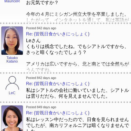
メリカ人の家族と架け橋となりたいんです。
MauriceR
お元気ですか？
のシェイクスピア作品の動画をシェアします。
[/color]
さて、シェイクスピアは、英語でも日
[/size]
[/font][/size]
今年の４月にミシガン州立大学を卒業しました。
本語でもちょっと読みにくいんですね。でも、先生
したがって、インタネットを通して、私は英語が
が読んだシェイクスピアの小説は何ですか？何冊シ
教える日本の会社に「ALT」という立場を申し込
ェイクスピアの小説を読みましたか？はい、子供の
Posted 842 days ago
みました。ちなみに、今週の木曜日に面接がある
時以来、シェイクスピアに興味があります。シェイ
Re: {皆既日食かいきにっしょく}
はずです。頑張ります。さて、最近私はシェイク
クスピアは独特だし、過去から現在まで関係がある
Leさん
スピアにますます興味を持ち始め、日本語に翻訳
し、上品な英語らしいです。先生が子供の時に、
くもりは残念でしたね。でもシアトルですから、
されたシェイクスピアの物語を探そうとしていま
[/color]
頃大劇場に行った経験はどうでしたか？
きっと暗くなったでしょう？
す。でも、全然見つかりません。
はい、海外在
[/color]
[/font][/size]
[/size]
[/color]
[/font][/size]
[/size]
Takako
住の人はシェイクスピアのパフォーマンスが見ら
Katano
アメリカは広いですから、北と南とでは全然ちが
先生たち、
れます。最も知られているシェイクスピアについ
うんですね。
ての所は「グローブ座」です。
[/color]
[/font]
[/font]
[/font]
２つの質問があるんですが、１．日本に「シェイ
Posted 842 days ago
Re: {皆既日食かいきにっしょく}
クスピア」についての物語が学べますか？
私はシアトルの会社に働いていました、シアトル
LeC
２。日本語に翻訳された本を読むために、
は雲りだだら、何を見えませんでした。
日本語
に翻訳されたシェイクスピアの物語が探せます
か？
Posted 849 days ago
[/font][/color][/size]
Re: {皆既日食かいきにっしょく}
[/font][/color]
私はレッスン中だったので、日食を見られません
よろしくお願いします、
[/size]
[/color]
[/size]
[/color]
でしたが、南カリフォルニアは暗くなりませんで
レジス
[/size]
[/color]