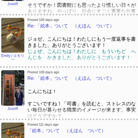
りますか。「どうですか」と思います。
「とらっく とらっく とらっく」という本（ほ
JoseR
コン を つかった こと が ない にゅうが
そうですか！図書館にも思ったより慌しい日々が
それに、なかのせんせいは にほんの としょか
ん）と 「しょうぼうじどうしゃ じぷた」とい
くせい が おおく なりましたね」と きょう
ありますね。やっぱり、社会にすごく重要な仕事
んで はたらく ことが ありますか。「どうで
う本（ほん）です。
じゅ から ききました。 スマホ だけ で
ですね。大学を通っていた時にしか図書館へ行き
すか」とおもいます。
ボロボロに なって いますが、 今（いま）
Posted 109 days ago
いろいろ な こと が できる よう に な
ませんでしたので、確信を持って言えませんが、
Re: 「絵本」ついて （えほん ついて）
も わたしの 本（ほん）だなに ありますよ。
りました から かもしれませんね。
ブラジルの図書館にもそんなような社会への仕事
そうかもしれませんね。でも、実は、現代
[quote]
があると思います。
の若者達はスマホがある世界で育ってきているの
ジョゼ、こんにちは！わたしにもう一度返事を書
で、「パソコンのような物はもう要らない！」と
きました、ありがとうございます！
「よぶこどり」の表紙はかわいい！日本語で書い
いう考えが流行っていると思います。
じょぜ、こんにちは！わたしに もういちど へ
[/quote]
た本を読むのが難しいが、挑戦して、本を読んで
Emily / エモリ
んじを かきました、ありがとうございます！
ー
みる事は大事だと思います！
ジョゼさん、そうですね。図書館で、昔々老人だ
けはパソコンの手伝うことがいりましたけど、最
あ、あなたの平仮名の方法が大好きです！ 😄
最近、僕は、染井為人の「正体」という本を読ん
Posted 109 days ago
近、「ティーンエージャー」も手伝うことがいり
あ、あなたの ひらがなの ほうほうが だいす
Re: 「絵本」ついて （えほん ついて）
でみました。結局、半年くらいかかっていて、よ
ます。スマホは原因です！
きです！ 😄
く読めなかった部分もありましたが、これからも
じょせさん、そうですね。としょかんで、みらい
っと勉強したら、将来にもう一度挑戦して、読み
こんにちは！
みらい ろうじん だけ は ぱそこんの てつ
図書館の仕事は静かなイメージがあるても、アメ
返すと、成長が感じられるようになると思いま
だう ことが いりました けど、さいきん、
リカで公共図書館は忙しくて、時々ストレスで
す！
すごいですね！「司書」を読むと、ストレスのな
「てぃーんえーじゃー」も てつだう ことが
す。最近図書館はもっともっと「social work」て
JoseR
い毎日が暮らせる職業のイメージが来ます。事実
いります。すまほは げんいんです！
きをなりますね。メンタルヘルスを手伝ったり、
平仮名：
はどうですか？
イミグレーションを手伝ったり、パソコンの方法
ジョセさん、仕事が好きですか。どうですか。🙂
を手伝っています。
Posted 111 days ago
いいえ、いいえ。かいわ する こと は れん
実は、子供の頃、絵本を全然読みませんでした。
「絵本」ついて （えほん ついて）
じょせさん、しごとがすきですか。どうですか。
としょかん の しごとは しずかな いめー
しゅう として やくにたつ と おもいます
ブラジルに、「O pequeno príncipe」と言う絵本
🙂
じが あるても、あめりかで こうきょう とし