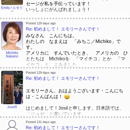
セージが私を手伝っています！
Emily / エモリ
いっしょにがんばれましょう！
ー
トミーさん
、はじめまして！そのお話はすごいで
Posted 129 days ago
すよね。わかりました！
Re: 初めまして！ エモリーさんです！
いつ「エモリー」名前を選んでした、マリエーち
みなさん こんにちは。
ゃんに話していました。「マリエーちゃん、どち
わたしの なまえは 「みちこ／Michiko」で
らですか。エモリーですか。エモリですか。エー
す。
モリですか？！」ちょとおなじですね～。
アメリカに すんでいたとき、 アメリカの ひ
Michiko
Nakano
とたちは Michikoを 「マイチコ」とか 「マ
イケコ」と よみました。
ジョゼさん
、初めまして！「Truman Show」の映
がいこくの ひとの なまえは ほんとうに む
画が大好きですか。
Posted 129 days ago
ずかしいですね。
Re: 初めまして！ エモリーさんです！
みなさんは にほんじんの なまえで むずかし
いと おもった なまえは ありますか。
エモリーさん、おはようございます・こんにち
いまポルトガルに住んでいますか。三つ言語をは
は・こんばんは！
なしていますか。たぶん四つですか⁇ すごい
JoseR
よ！
はじめまして！Joséと申します。日本語では、
「ジョゼ」と書いています。
「ジョゼ」と「ホゼ」の問題はおもしろいです
ポルトガル語の名前ですが、英語の授業を受けて
Posted 131 days ago
ね。
いた時、アメリカ人の先生がいつもスペイン語の
Re: 初めまして！ エモリーさんです！