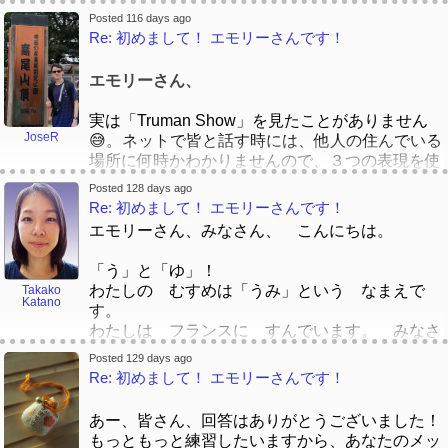
りましたが、これ から もっと べんきょう
のお名前は「Nathaniel」です。時々他人は
へ行ったり、一緒にたくさん絵本と本を読みまし
日本語で上手になりたいんです、日本語の絵本は
この人はだれ？」と こんらんします。ニックネ
したら、しょうらい に もう いちど ちょう
「Nate」を呼んでいます。「ナセニエル」 -->
Posted 116 days ago
た。これは1冊のほんが大好きでした：
読むことが試します！ 😄
ームについて、ちょっとしらべてみました。
Re: 初めまして！ エモリーさんです！
せん して、よみかえす と、せいちょう が
「ネート」…🤔
こどもの ときに、おかあさんと たくさん と
（にほんごで じょうずに なりたいんです、に
Edward → エド(はい、わかります。)
かんじられる ように なる と おもいます！
しょかんの りょこう へ いったり、いっしょ
ほんごの えほん は よむ ことが ためしま
William → ビル(ふむ。たぶん日本人の多くはビ
英語さん、どうして。 😂
エモリーさん、
に たくさん えほん と ほんを よみまし
す！ 😄）
ル・クリントン=
ウィリアム・クリントン
[/font]
た。これは １さつのほんが だいすきでした：
だと思っていないな。)
[/color][/size]
実は「Truman Show」を見たことがありません
皆さん、子どもの時にたくさん絵本を読みました
Margaret→ メグ （え？ おなじ人？）
JoseR
😅。ネットで皆と話す時には、他人の住んでいる
か。 どれ絵本がいちがん大好きですか。 あなた
John → Jack（もはや別人!)
場所に何時かわかりませんので、３つの表現を使
の国で、どれ絵本が有名ですか。
います😅。
最近私はこの本を読むことが試しました：
（みなさん、 こどものどきに たくさん えほ
Posted 128 days ago
ブラジル人です！ポルトガル語は母国語です。ま
Re: 初めまして！ エモリーさんです！
さいきん わたしは このほんを よむことが
んを よみましたか。 どれ えほんが いち
あ、現代、英語を勉強しないといけませんので、
ためしました：
ばん だいすきですか。 あなたの くにで、ど
エモリーさん、みなさん、 こんにちは。
ブラジルで小学校から皆が英語を勉強していま
れ えほんが ゆうめい ですか。）
す。スペイン語は一語も話せませんけど😅。
「う」と「ゆ」！
わたしの むすめは「うみ」という なまえで
Takako
別の言語の名前はいつも面白いトピックになると
Katano
全部読むことができませんでしたけど、泣きまし
す。
思います。
たよ～ 😭😭😭 日本でこの芸術家は有名で
わたしは フランスに すんでいます。 みなさ
す、マリエちゃんと言いました！
ん、 むすめの なまえを ときどき 「ゆみ」
Posted 129 days ago
ぜんぶ よむことが できませんでしたけど、な
と いいます。
Re: 初めまして！ エモリーさんです！
きましたよ～ にほんで このげいじゅつかは
おじいさんも 「ゆみ」と よんでいます。 お
ゆうめい です、まりえちゃん と いいまし
もしろいなぁ、と おもいます。
あー、皆さん、回答はありがとうございました！
た！
もっともっと練習したいますから、あなたのメッ