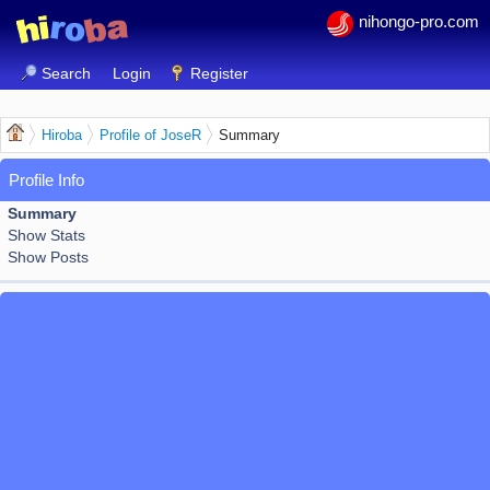
nihongo-pro.com
Search
Login
Register
Hiroba
Profile of JoseR
Summary
Profile Info
Summary
Show Stats
Show Posts