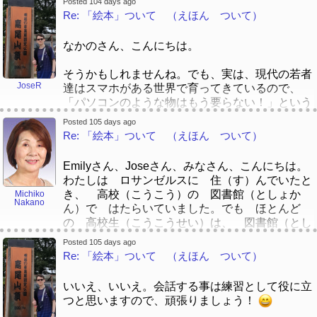
（としょかんや 本（ほん）の ある ところ
Posted 104 days ago
Re: 「絵本」ついて （えほん ついて）
が 大好（だいす）きです。
わたしは ロサンゼルスに 住（す）んで
[quote]
いたとき、 高校（こうこう）の 図書館（とし
なかのさん、こんにちは。
ょかん）で はたらいていました。
[/quote]
そうかもしれませんね。でも、実は、現代の若者
中野先生、すごいです！何年ごろでしたか。いま
JoseR
達はスマホがある世界で育ってきているので、
でロサンゼルス近いうちに住んでいます。七年前
「パソコンのような物はもう要らない！」という
にカリフォルニアに引っ越しました。カリフォル
考えが流行っていると思います。大学を卒業した
ニアはどうでしたか。
Posted 105 days ago
頃に、「最近、パソコンを使った事がない入学生
Re: 「絵本」ついて （えほん ついて）
なかのせんせい、すごいです！なんねんごろ で
が多くなりましたね」と教授から聞きました。ス
したか。いまで ろさんぜるす ちかいうちに
マホだけで色々なことができるようになりました
すんでいます。ななねん まえに かりふぉるに
Emilyさん、Joseさん、みなさん、こんにちは。
からかもしれませんね。
あ に ひっこしました。かりふぉるにあは ど
わたしは ロサンゼルスに 住（す）んでいたと
うでしたか。
き、 高校（こうこう）の 図書館（としょか
Michiko
平仮名：
Nakano
ん）で はたらいていました。でも ほとんど
いままだ、たくさん子どもは乗り物の本を大好き
の 高校生（こうこうせい）は、 図書館（とし
そう かもしれません ね。 でも、 じつ
です。「ふへんのり」ですね～ 😄
ょかん）で 本（ほん）を よまないで、 コン
は、げんだい の わかものたち は スマホ
Posted 105 days ago
いままだ、たくさん こどもは のりもの のほ
ピューターを つかっていました。
Re: 「絵本」ついて （えほん ついて）
が ある せかい で そだってきている の
んを だいすきです。「ふへんのり」ですね～
いまも そうかもしれませんね。
で、 「パソコン の よう な もの は も
😄
う いらない！」と いう かんがえ が はや
いいえ、いいえ。会話する事は練習として役に立
わたしの こどもたちは のりものの 絵本（え
っている と おもいます。 だいがく を そ
つと思いますので、頑張りましょう！
それに、中野先生は日本の図書館で働くことがあ
ほん）が 大好（だいす）きでした。
つぎょう した ごろ に、「さいきん、 パソ