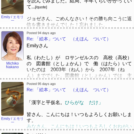
を読んでみました。結局、半年くらいかかってい
び）が慌（あわただ）しくて、ストレスが溜
て...
[/quote]
（た）まりやすいです。結局（けっきょく）、プ
ログラミングが大好（だいす）きなので、プログ
Emily / エモリ
ジョゼさん、ごめんなさい！その勝ち向こうに返
ー
ラマーとして働（はたら）ければ、会社（かいし
信を書きませんでした！忘れました。
ゃ）は別（べつ）にいいと思（おも）います。
じょぜさん、ごめんないあい！そのかち むこう
Posted 94 days ago
に へんしんを かきませんでした！わすれまし
Re: 「絵本」ついて （えほん ついて）
た。
でも、将来（しょうらい）、日本（にほん）で留
Emilyさん
学（りゅうがく）したくて、その後（あと）、就
すごいすごい！おめでとうございました！感心し
職（しゅうしょく）もしてみたいです。昔（むか
私（わたし）が ロサンゼルスの 高校（高校）
ていますよね！！
し）からの夢（ゆめ）なので、今（いま）は全力
の 図書館（としょかん）で 働（はたら）いて
Michiko
すごいすごい！おめでとうございました！かんし
Nakano
（ぜんりょく）でお金（かね）を貯（た）めてい
いたのは 2003年（ねん）から 2007年（ね
んしていますよね！！
ますwww。
ん）まででした。図書館（としょかん）では 主
（おも）に Accelerated Readerの 仕事（しご
Posted 95 days ago
と）を していました。それから ミシシッピ
すごいすごい！おめでとうございました！
[quote]
Re: 「絵本」ついて （えほん ついて）
感心していますよね！！
に 引（ひ）っ越（こ）して、その後（あと）
[/quote]
ミネソタに 住（す）みました。カリフォルニア
「漢字と平仮名。
ひらがな だけ」
ありがとうございました！エモリーさんも引き続
が 一番（いちばん） 好（す）きです！
き本を読んで挑戦しましょう！
皆さん、こんにちは！いつもよろしくお願いしま
日本（にほん）の 図書館（としょかん）では
Emily / エモリ
す。
ー
働（はたら）いていませんが、 図書館（としょ
みなさん、こんにちは！いつもよろしくおねがい
かん）には よく 行（い）きました。図書館
します。