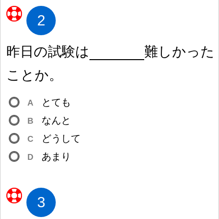
2
昨
日
の
試
験
は
難
しかった
ことか。
とても
A
なんと
B
どうして
C
あまり
D
3