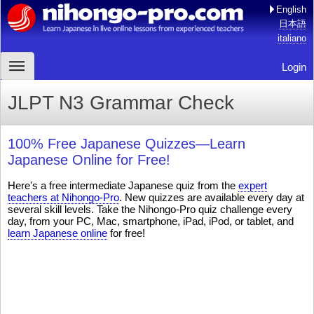
English
日本語
italiano
Login
JLPT N3 Grammar Check
100% Free Japanese Quizzes—Learn
Japanese Online for Free!
Here's a free intermediate Japanese quiz from the
expert
teachers at Nihongo-Pro
. New quizzes are available every day at
several skill levels. Take the Nihongo-Pro quiz challenge every
day, from your PC, Mac, smartphone, iPad, iPod, or tablet, and
learn Japanese online
for free!