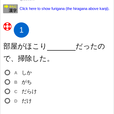
Click here to show furigana (the hiragana above kanji).
1
部
屋
がほこり
だったの
で、
掃
除
した。
しか
A
がち
B
だらけ
C
だけ
D