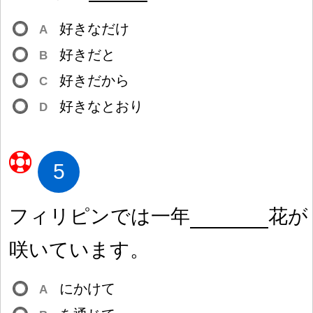
好
きなだけ
A
好
きだと
B
好
きだから
C
好
きなとおり
D
5
フィリピンでは
一
年
花
が
咲
いています。
にかけて
A