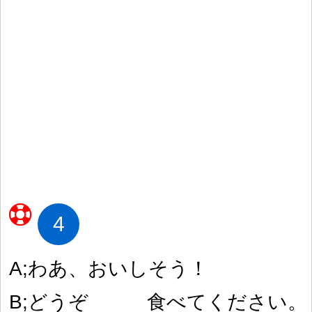
4
A;わあ、おいしそう
！
B;どうぞ
食
べてください。