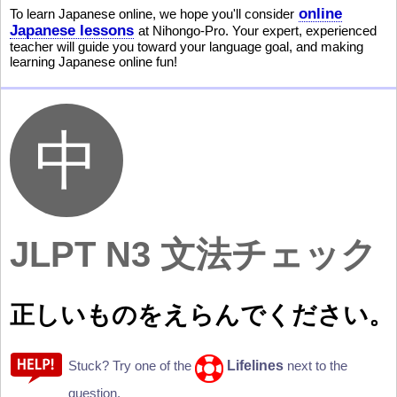
online
To learn Japanese online, we hope you'll consider
Japanese lessons
at Nihongo-Pro. Your expert, experienced
teacher will guide you toward your language goal, and making
learning Japanese online fun!
JLPT N3 文法チェック
正
しいものをえらんでください。
Lifelines
Stuck? Try one of the
next to the
question.