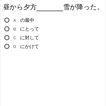
昼
から
夕
方
雪
が
降
った。
の
最
中
A
にとって
B
に
対
して
C
にかけて
D