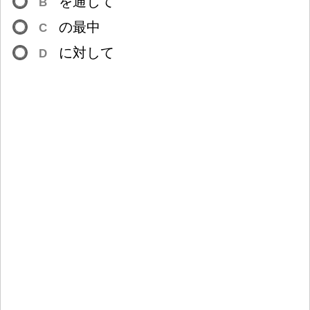
を
通
じて
B
の
最
中
C
に
対
して
D