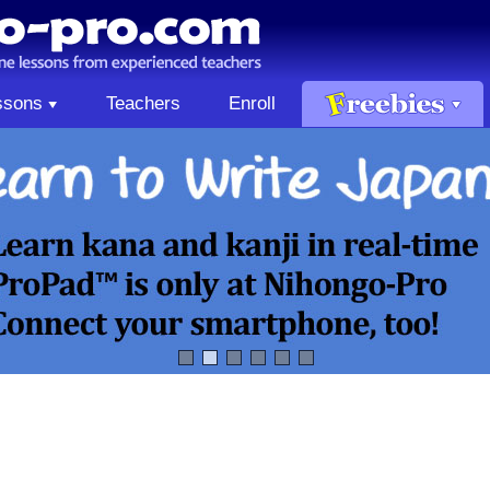
ssons
Teachers
Enroll