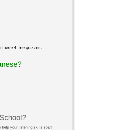
h these 4 free quizzes.
panese?
 School?
help your listening skills soar!