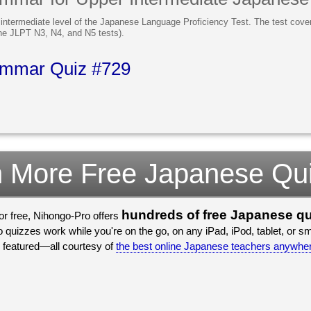
 intermediate level of the Japanese Language Proficiency Test. The test co
he JLPT N3, N4, and N5 tests).
mmar Quiz #729
 More Free Japanese Qu
hundreds of free Japanese q
for free, Nihongo-Pro offers
Japanese school. Plus, Nihongo-Pro quizzes work while you're on t
we recently featured—all courtesy of
the best online Japanese teachers anywhe