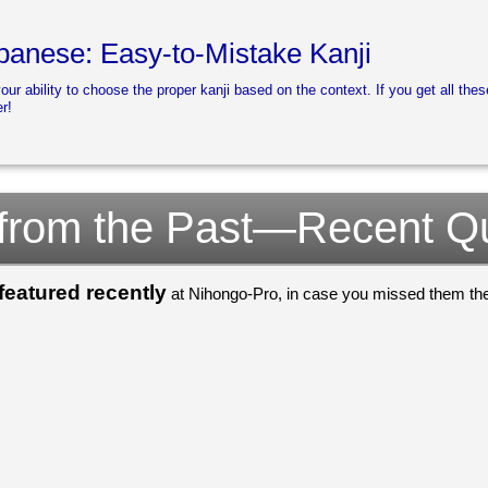
anese: Easy-to-Mistake Kanji
your ability to choose the proper kanji based on the context. If you get all thes
r!
 from the Past—Recent Q
eatured recently
at Nihongo-Pro, in case you missed them the 