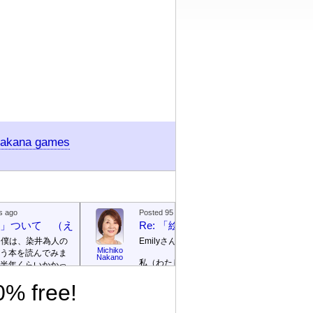
takana games
s ago
Posted 95 days ago
絵本」ついて （えほん ついて）
Re: 「絵本」ついて （えほん つ
、僕は、染井為人の
Emilyさん
Michiko
う本を読んでみま
Emily / 
Nakano
私（わたし）が ロサンゼルス
リー
半年くらいかかっ
の 高校（高校）の 図書館
te]
0% free!
（としょかん）で 働（はた
ごめんなさい！そ
ら）いていたのは 2003年（ね
に返信を書きませ
ん）から 2007年（ねん）まで