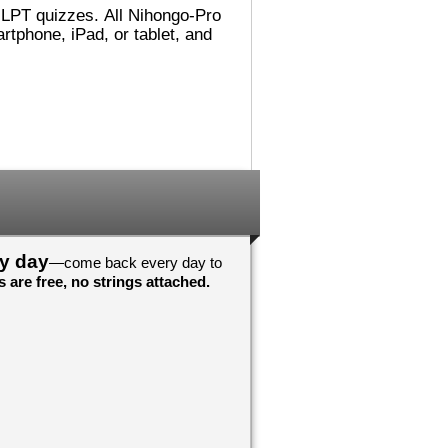
れました。
でした。図書館（としょかん）
ごめんないあい！
では 主（おも）に
こうに へんしん
Accelerated Readerの 仕事
んでした！わすれ
（しごと）を していました。
それから ミシシッピに 引
（ひ）っ越（こ）して、その後
！おめでとうござ
（あと） ミネソタに 住
心していますよ
（す）みました。カリフォルニ
アが 一番（いちばん） 好
！おめでとうござ
（す）きです！
んしんしています
日本（にほん）の 図書館（と
しょかん）では 働（はたら）
いていませんが、 図書館（と
しょかん）には よく 行
ry day
—come back every day to
（い）きました。図書館（とし
 are free, no strings attached.
ょかんや 本（ほん）の あ
る ところが 大好（だいす）
きです。