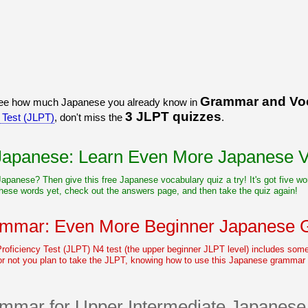
Grammar and Vo
 see how much Japanese you already know in
3 JLPT quizzes
 Test (JLPT)
, don't miss the
.
 Japanese: Learn Even More Japanese V
 Japanese? Then give this free Japanese vocabulary quiz a try! It's got five 
hese words yet, check out the answers page, and then take the quiz again!
mmar: Even More Beginner Japanese
oficiency Test (JLPT) N4 test (the upper beginner JLPT level) includes so
r not you plan to take the JLPT, knowing how to use this Japanese grammar
mar for Upper Intermediate Japanese