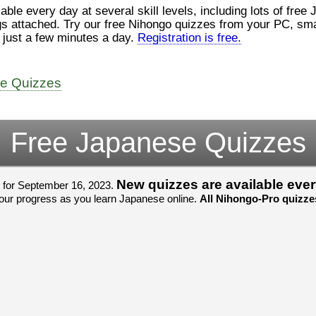
ロ
（こ）みソフトウェアエンジニ
at several skill levels, including lots of free JLPT quizzes. All Nihongo-Pro
んでした！忘
アです。現在（げんざい）、飛
じょぜさん、
 smartphone, iPad, or tablet, and
行機（ひこうき）を作（つく）
そのかち む
nline for free in just a few minutes a day.
Registration is free.
家
る会社（かいしゃ）に務（つ
を かきませ
と）めています。利点（りて
ました。
て
ん）はありますが、日々（ひ
び）が慌（あわただ）しくて、
すごいすごい
よ
ee Quizzes
ストレスが溜（た）まりやすい
いました！感
見
です。結局（けっきょく）、プ
ね！！
ログラミングが大好（だいす）
すごいすごい
om/watch?
きなので、プログラマーとして
いました！か
Free Japanese Quizzes
働（はたら）ければ、会社（か
よね！！
いしゃ）は別（べつ）にいいと
思（おも）います。
New quizzes are available eve
 for September 16, 2023.
でも、将来（しょうらい）、日
p track of your progress as you learn Japanese online.
All Nihongo-Pro quizzes
本（にほん）で留学（りゅうが
く）したくて、その後（あ
と）、就職（しゅうしょく）も
してみたいです。昔（むかし）
からの夢（ゆめ）なので、今
（いま）は全力（ぜんりょく）
でお金（かね）を貯（た）めて
いますwww。
[quote]
すごいすごい！おめでと