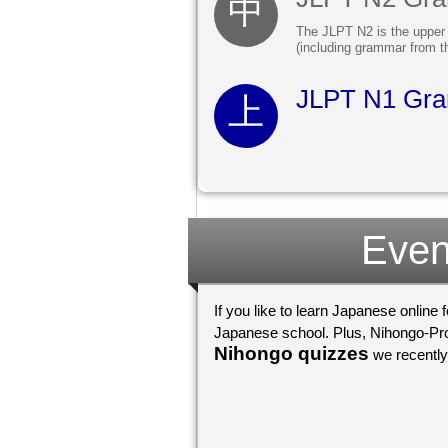
The JLPT N2 is the upper
(including grammar from t
JLPT N1 Gra
Even
If you like to learn Japanese online 
Nihongo quizzes