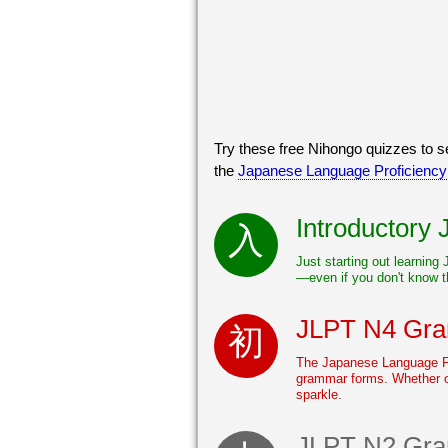
Try these free Nihongo quizzes to
the
Japanese Language Proficiency
Introductory
Just starting out learning
—even if you don't know t
JLPT N4 Gra
The Japanese Language Pr
grammar forms. Whether o
sparkle.
JLPT N2 Gram