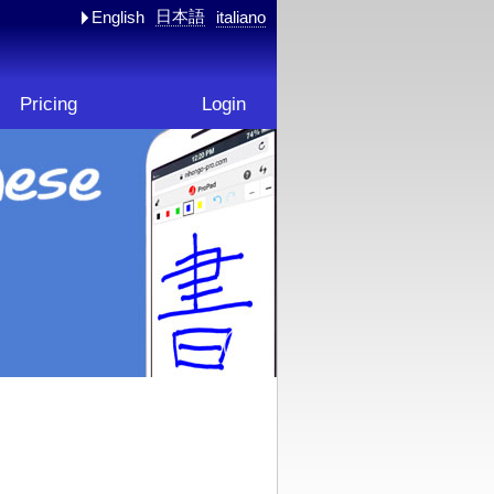
日本語
English
italiano
Pricing
Login