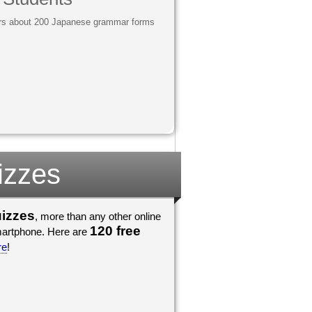
vers about 200 Japanese grammar forms
izzes
uizzes
, more than any other online
120 free
he go, on any iPad, iPod, tablet, or smartphone. Here are
re
!