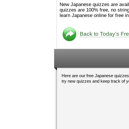
た。
絵本は
[/font][/color][/size]
New Japanese quizzes are available every day 
ングセラーがおおいですか
quizzes are 100% free, no strings attached. Try our free Nihongo quizzes from your PC,
ら、あたらしいのは あま
learn Japanese o
り ありません。「絵本作
（えほんさっか picture book
author) に なるのは と
も むずかしいそうです。
Back to Today’s Fr
かったら、このYouTubeを
てくださいね。
[/font][/color]
https://www.youtube.c
[/size]
v=psCoMkMOQlY
[/color]
Here are our free Japanese quizzes
try new quizzes and kee