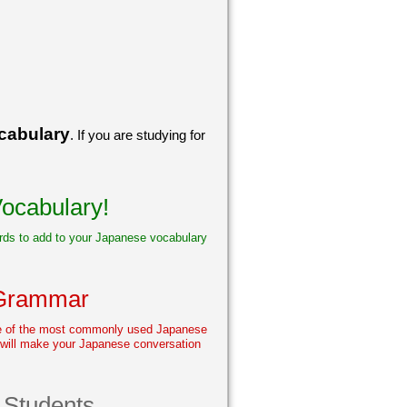
cabulary
. If you are studying for
ocabulary!
words to add to your Japanese vocabulary
 Grammar
me of the most commonly used Japanese
 will make your Japanese conversation
 Students