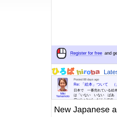
Register for free
and ge
Late
Posted 88 days ago
Re: 「絵本」ついて 
日本で 一番売れている絵
Miki
は「いない いない ばあ
Yamamoto
(Peek-a-boo)」だそうです。
次が「ぐりとぐら」だそう
New Japanese an
す。どちらも 1967年に 
版（しゅっぱん）されまし