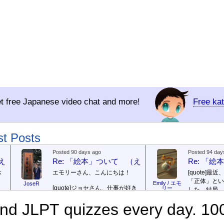
t free Japanese video chat and more!
Free ka
st Posts
Posted 90 days ago
Posted 94 day
（えほん ついて）
Re: 「絵本」ついて （えほん ついて）
Re: 「
本
エモリーさん、こんにちは！
[quote]
最近
「正体」とい
Emily / エモ
JoseR
[quote]
ジョセさん、仕事が好き
リー
した。結局、
ですか。どうですか。
[/quote]
ていて...
[/quo
で
d JLPT quizzes every day. 10
出
まあ、仕事（しごと）が好
ジョゼさん、
（す）きですよ。組（く）み込
の勝ち向こう