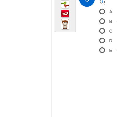
A
B
C
D
E