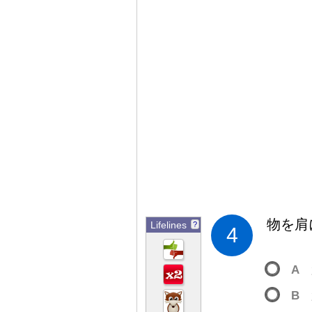
物
を
肩
Lifelines
?
4
A
B