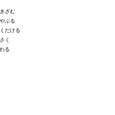
きざむ
やぶる
くだける
さく
わる