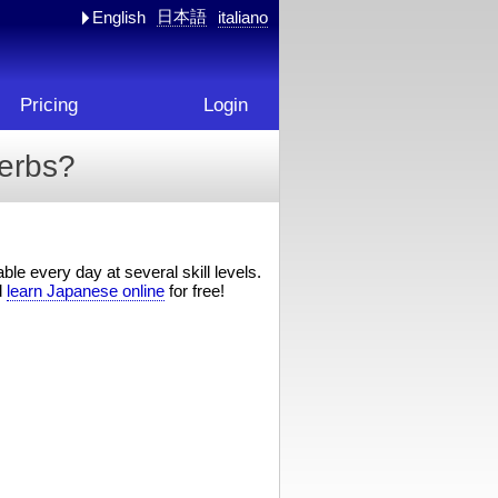
日本語
English
italiano
Pricing
Login
erbs?
ble every day at several skill levels.
d
learn Japanese online
for free!