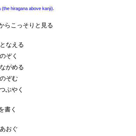
 (the hiragana above kanji).
からこっそりと
見
る
となえる
のぞく
ながめる
のぞむ
つぶやく
を
書
く
あおぐ