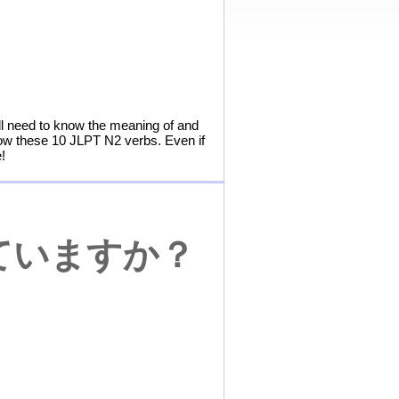
'll need to know the meaning of and
now these 10 JLPT N2 verbs. Even if
!
ていますか？