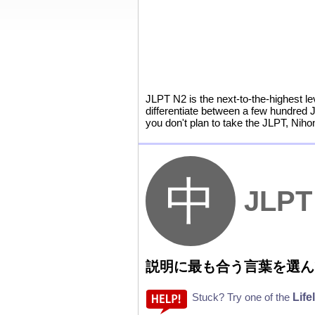
JLPT N2 is the next-to-the-highest l
differentiate between a few hundred 
you don't plan to take the JLPT, Niho
JLPT
説
明
に
最
も
合
う
言
葉
を
選
ん
Life
Stuck? Try one of the