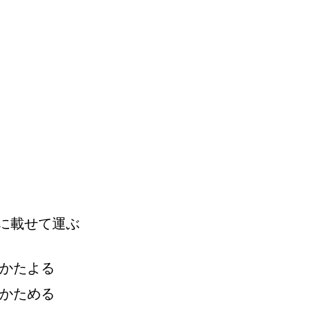
に
載
せて
運
ぶ
かたよる
かためる