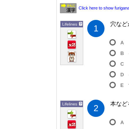
Click here to show furigana
穴
など
Lifelines
?
1
A
B
C
D
E
本
など
Lifelines
?
2
A