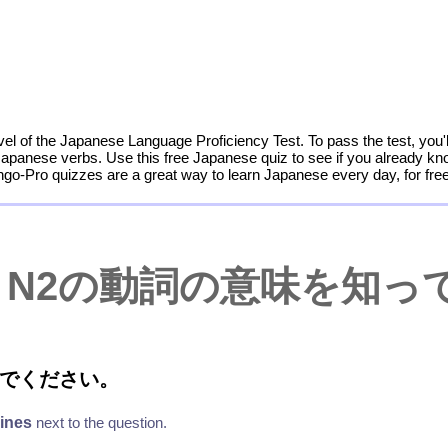
evel of the Japanese Language Proficiency Test. To pass the test, you
Japanese verbs. Use this free Japanese quiz to see if you already k
ngo-Pro quizzes are a great way to learn Japanese every day, for free
 N2の
動詞
の
意味
を
知
っ
でください。
lines
next to the question.