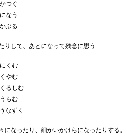
かつぐ
になう
かぶる
たりして、あとになって
残
念
に
思
う
にくむ
くやむ
くるしむ
うらむ
うなずく
々
になったり、
細
かいかけらになったりする。