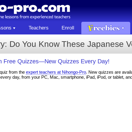
ssons
Teachers
Enroll
ry: Do You Know These Japanese V
th Free Quizzes—New Quizzes Every Day!
 quiz from the
expert teachers at Nihongo-Pro
. New quizzes are availa
every day, from your PC, Mac, smartphone, iPad, iPod, or tablet, an