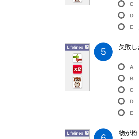
C
D
E
失
敗
し
Lifelines
?
5
A
B
C
D
E
物
が
粉
Lifelines
?
6