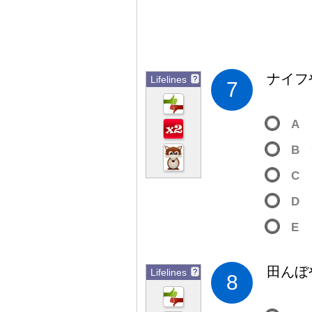
ナイフ
Lifelines
?
7
A
B
C
D
E
田
んぼ
Lifelines
?
8