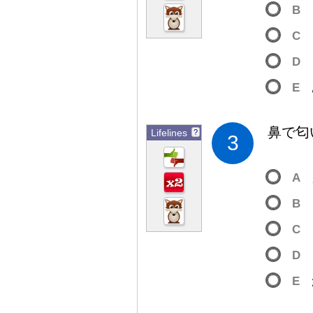
B
C
D
E
鼻
で
匂
Lifelines
?
3
A
B
C
D
E