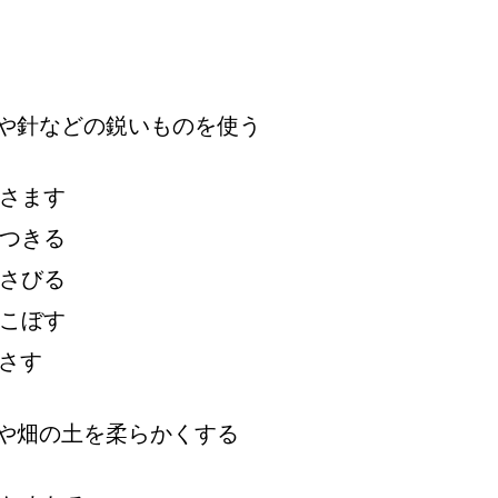
や
針
などの
鋭
いものを
使
う
さます
つきる
さびる
こぼす
さす
や
畑
の
土
を
柔
らかくする