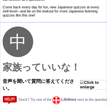
Come back every day for fun, new Japanese quizzes at every
skill level—and be on the lookout for more Japanese listening
quizzes like this one!
家族
っていいな！
音
声
を
聞
いて
質
問
に
答
えてくださ
い。
Lifelines
Stuck? Try one of the
next to the questio