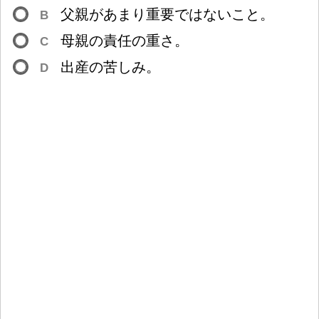
父
親
があまり
重
要
ではないこと。
B
母
親
の
責
任
の
重
さ。
C
出
産
の
苦
しみ。
D