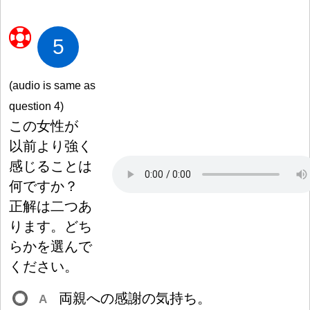
5
(audio is same as
question 4)
この
女
性
が
以
前
より
強
く
感
じることは
何
ですか
？
正
解
は
二
つあ
ります。どち
らかを
選
んで
ください。
両
親
への
感
謝
の
気
持
ち。
A