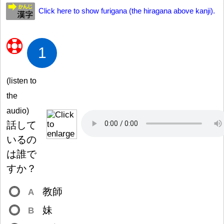
Click here to show furigana (the hiragana above kanji).
1
(listen to
the
audio)
話
して
いるの
は
誰
で
すか
？
教
師
A
妹
B