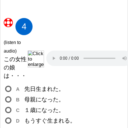
4
(listen to
audio)
この
女
性
の
娘
は・・・
先
日
生
まれた。
A
母
親
になった。
B
１
歳
になった。
C
もうすぐ
生
まれる。
D