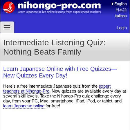
English
日本語
italiano
Login
Intermediate Listening Quiz:
Nothing Beats Family
Learn Japanese Online with Free Quizzes—
New Quizzes Every Day!
Here's a free intermediate Japanese quiz from the
expert
teachers at Nihongo-Pro
. New quizzes are available every day at
several skill levels. Take the Nihongo-Pro quiz challenge every
day, from your PC, Mac, smartphone, iPad, iPod, or tablet, and
learn Japanese online
for free!