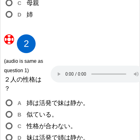
母
親
C
姉
D
2
(audio is same as
question 1)
２
人
の
性
格
は
？
姉
は
活
発
で
妹
は
静
か。
A
似
ている。
B
性
格
が
合
わない。
C
妹
は
活
発
で
姉
は
静
か。
D