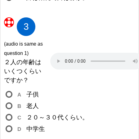
3
(audio is same as
question 1)
２
人
の
年
齢
は
いくつくらい
ですか
？
子
供
A
老
人
B
２
０
～
３
０
代
くらい。
C
中
学
生
D