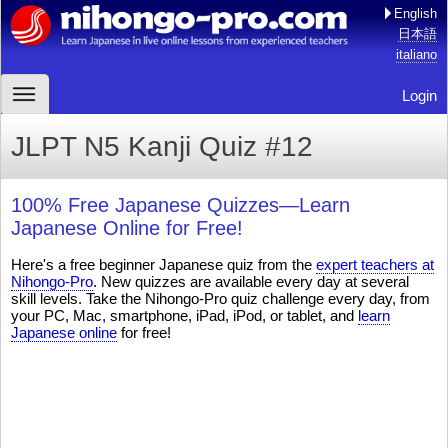
English
日本語
italiano
Login
JLPT N5 Kanji Quiz #12
100% Free Japanese Quizzes—Learn
Japanese Online for Free!
Here's a free beginner Japanese quiz from the
expert teachers at
Nihongo-Pro
. New quizzes are available every day at several
skill levels. Take the Nihongo-Pro quiz challenge every day, from
your PC, Mac, smartphone, iPad, iPod, or tablet, and
learn
Japanese online
for free!