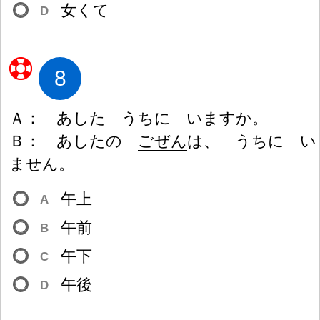
女
くて
D
8
Ａ
：
あした うちに いますか。
Ｂ
：
あしたの
ごぜん
は、 うちに い
ません。
午
上
A
午
前
B
午
下
C
午
後
D