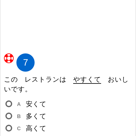
7
この レストランは
やすくて
おいし
いです。
安
くて
A
多
くて
B
高
くて
C