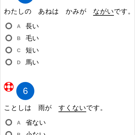
わたしの あねは かみが
ながい
です。
長
い
A
毛
い
B
短
い
C
馬
い
D
6
ことしは
雨
が
すくない
です。
省
ない
A
小
ない
B