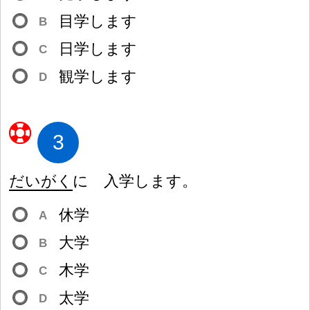
目
学
します
B
日
学
します
C
観
学
します
D
3
だいがく
に
入
学
します。
休
学
A
大
学
B
木
学
C
太
学
D