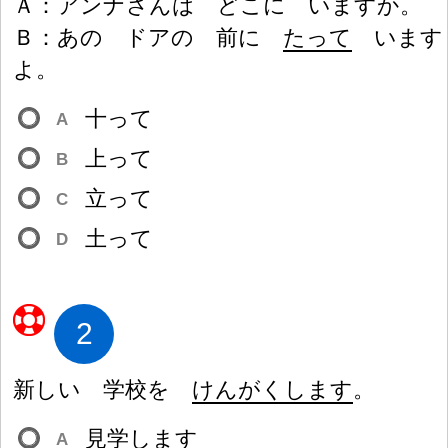
Ａ
：
アンナさんは どこに いますか。
Ｂ
：
あの ドアの
前
に
たって
います
よ。
十
って
A
上
って
B
立
って
C
土
って
D
2
新
しい
学
校
を
けんがくします
。
見
学
します
A