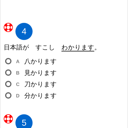
4
日
本
語
が すこし
わかります
。
八
かります
A
見
かります
B
刀
かります
C
分
かります
D
5