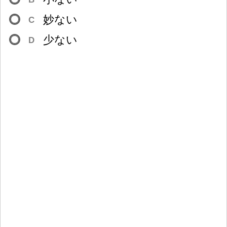
妙
ない
C
少
ない
D