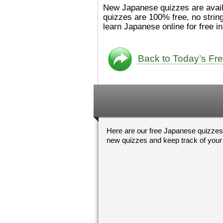
た。
絵本は
[/font][/color][/size]
New Japanese quizzes are available every day 
ングセラーがおおいですか
quizzes are 100% free, no strings attached. Try our free Nihongo quizzes from your PC,
ら、あたらしいのは あま
learn Japanese o
り ありません。「絵本作
（えほんさっか picture book
author) に なるのは と
も むずかしいそうです。
Back to Today’s Fr
かったら、このYouTubeを
てくださいね。
[/font][/color]
https://www.youtube.c
[/size]
v=psCoMkMOQlY
[/color]
Here are our free Japanese quizzes
new quizzes and keep track