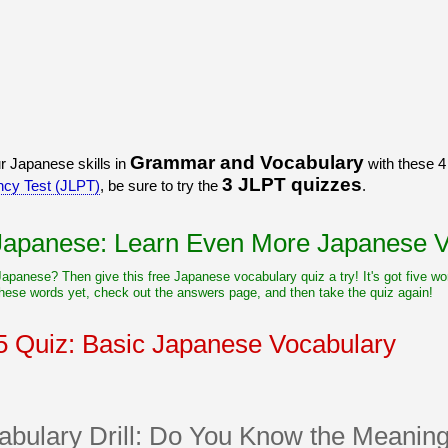
うございました！感心していま
すよね！！
[/quote]
ありがとうございました！エモ
リーさんも引き続き本を読んで
挑戦しましょう！
Grammar and Vocabulary
r Japanese skills in
with these 4 
3 JLPT quizzes
ncy Test (JLPT)
, be sure to try the
.
 Japanese: Learn Even More Japanese V
 Japanese? Then give this free Japanese vocabulary quiz a try! It's got five 
hese words yet, check out the answers page, and then take the quiz again!
 Quiz: Basic Japanese Vocabulary
bulary Drill: Do You Know the Meaning