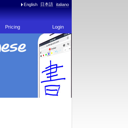
日本語
English
italiano
Pricing
Login