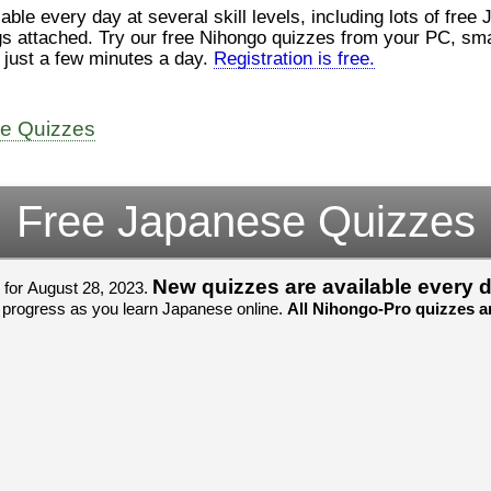
ロ
（こ）みソフトウェアエンジニ
at several skill levels, including lots of free JLPT quizzes. All Nihongo-Pro
んでした！忘
アです。現在（げんざい）、飛
じょぜさん、
 smartphone, iPad, or tablet, and
行機（ひこうき）を作（つく）
そのかち む
nline for free in just a few minutes a day.
Registration is free.
家
る会社（かいしゃ）に務（つ
を かきませ
と）めています。利点（りて
ました。
て
ん）はありますが、日々（ひ
び）が慌（あわただ）しくて、
すごいすごい
よ
ee Quizzes
ストレスが溜（た）まりやすい
いました！感
見
です。結局（けっきょく）、プ
ね！！
ログラミングが大好（だいす）
すごいすごい
om/watch?
きなので、プログラマーとして
いました！か
Free Japanese Quizzes
働（はたら）ければ、会社（か
よね！！
いしゃ）は別（べつ）にいいと
思（おも）います。
New quizzes are available every 
 for August 28, 2023.
でも、将来（しょうらい）、日
 of your progress as you learn Japanese online.
All Nihongo-Pro quizzes ar
本（にほん）で留学（りゅうが
く）したくて、その後（あ
と）、就職（しゅうしょく）も
してみたいです。昔（むかし）
からの夢（ゆめ）なので、今
（いま）は全力（ぜんりょく）
でお金（かね）を貯（た）めて
いますwww。
[quote]
すごいすごい！おめでと