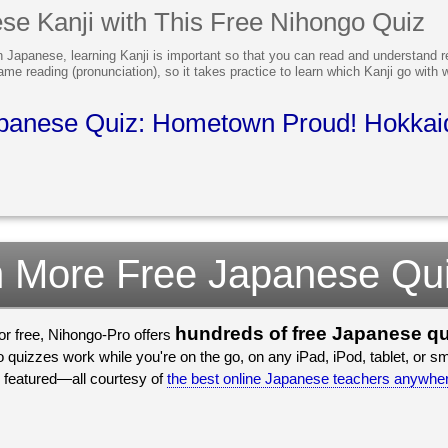
se Kanji with This Free Nihongo Quiz
in Japanese, learning Kanji is important so that you can read and understand 
same reading (pronunciation), so it takes practice to learn which Kanji go with
panese Quiz: Hometown Proud! Hokkai
 More Free Japanese Qu
hundreds of free Japanese q
for free, Nihongo-Pro offers
Japanese school. Plus, Nihongo-Pro quizzes work while you're on t
we recently featured—all courtesy of
the best online Japanese teachers anywhe