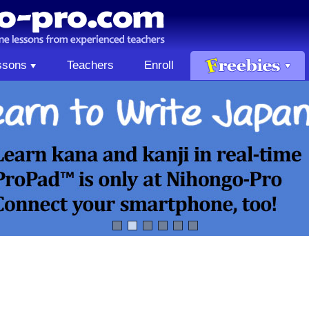
ssons
Teachers
Enroll