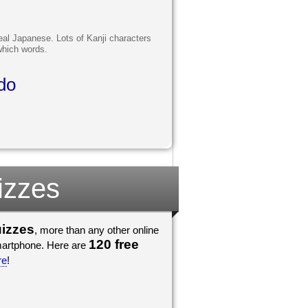
real Japanese. Lots of Kanji characters
 which words.
do
izzes
uizzes
, more than any other online
120 free
he go, on any iPad, iPod, tablet, or smartphone. Here are
re
!