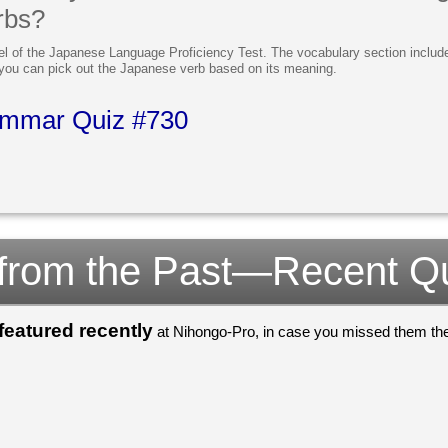
rbs?
el of the Japanese Language Proficiency Test. The vocabulary section includ
f you can pick out the Japanese verb based on its meaning.
mmar Quiz #730
 from the Past—Recent Q
eatured recently
at Nihongo-Pro, in case you missed them the 