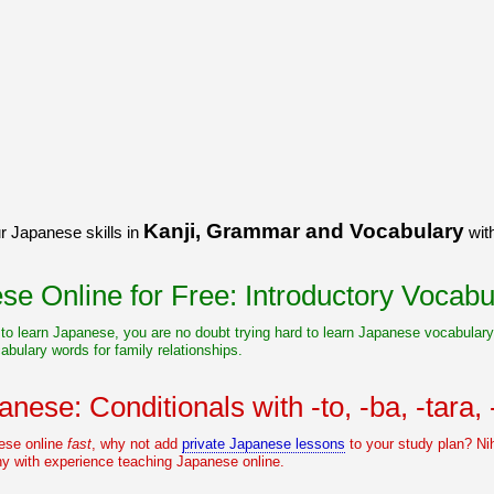
Kanji, Grammar and Vocabulary
r Japanese skills in
with
e Online for Free: Introductory Vocabu
t to learn Japanese, you are no doubt trying hard to learn Japanese vocabulary. 
bulary words for family relationships.
nese: Conditionals with -to, -ba, -tara,
nese online
fast
, why not add
private Japanese lessons
to your study plan? Nih
y with experience teaching Japanese online.