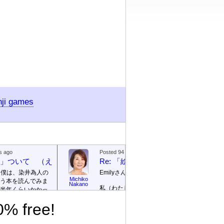
nji games
s ago
Posted 94 days ago
絵本」ついて （えほん ついて）
Re: 「絵本」ついて （えほん つ
、僕は、染井為人の
Emilyさん
Michiko
う本を読んでみま
Emily / 
Nakano
私（わたし）が ロサンゼルス
リー
半年くらいかかっ
の 高校（高校）の 図書館
te]
0% free!
（としょかん）で 働（はた
ごめんなさい！そ
ら）いていたのは 2003年（ね
に返信を書きませ
ん）から 2007年（ねん）まで