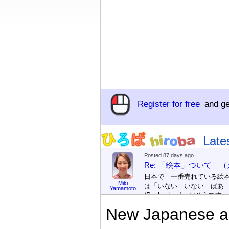
Register for free
and ge
Late
Posted 87 days ago
Re: 「絵本」ついて 
日本で 一番売れている絵
Miki
は「いない いない ばあ
Yamamoto
(Peek-a-boo)」だそうです。
次が「ぐりとぐら」だそう
New Japanese an
す。どちらも 1967年に 
版（しゅっぱん）されまし