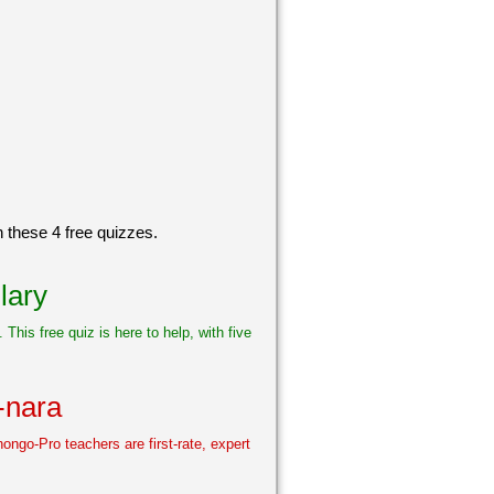
 these 4 free quizzes.
lary
This free quiz is here to help, with five
 -nara
ongo-Pro teachers are first-rate, expert