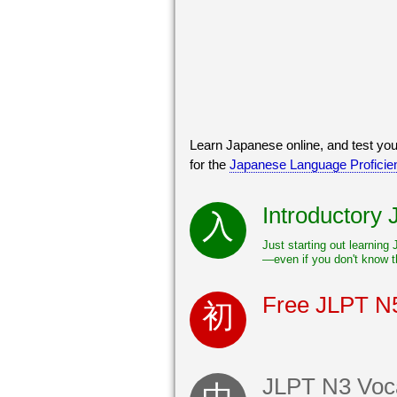
Learn Japanese online, and test you
for the
Japanese Language Proficie
Introductory
Just starting out learning
—even if you don't know t
Free JLPT N5
JLPT N3 Voca