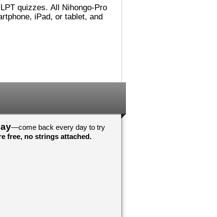
れました。
でした。図書館（としょかん）
ごめんないあい！
では 主（おも）に
こうに へんしん
Accelerated Readerの 仕事
んでした！わすれ
（しごと）を していました。
それから ミシシッピに 引
（ひ）っ越（こ）して、その後
！おめでとうござ
（あと） ミネソタに 住
心していますよ
（す）みました。カリフォルニ
アが 一番（いちばん） 好
！おめでとうござ
（す）きです！
んしんしています
日本（にほん）の 図書館（と
しょかん）では 働（はたら）
いていませんが、 図書館（と
しょかん）には よく 行
day
—come back every day to try
（い）きました。図書館（とし
e free, no strings attached.
ょかんや 本（ほん）の あ
る ところが 大好（だいす）
きです。