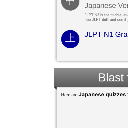
Japanese Ve
JLPT N3 is the middle lev
free JLPT drill, and see i
JLPT N1 Gra
Blast
Japanese quizzes f
Here are