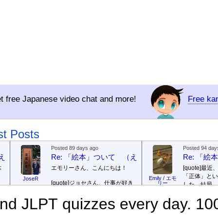
t free Japanese video chat and more!
Free ka
st Posts
Posted 89 days ago
Posted 94 day
（えほん ついて）
Re: 「絵本」ついて （えほん ついて）
Re: 「
本
エモリーさん、こんにちは！
[quote]
最近
「正体」とい
Emily / エモ
JoseR
[quote]
ジョセさん、仕事が好き
リー
した。結局、
ですか。どうですか。
[/quote]
ていて...
[/quo
で
d JLPT quizzes every day. 10
出
まあ、仕事（しごと）が好
ジョゼさん、
（す）きですよ。組（く）み込
の勝ち向こう