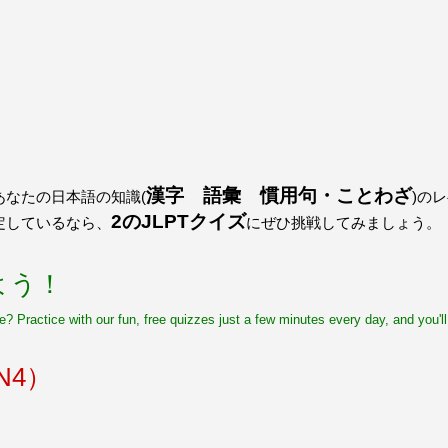
うございました！感心していま
すよね！！
[/quote]
ありがとうございました！エモ
リーさんも引き続き本を読んで
挑戦しましょう！
漢字 語彙 慣用句・ことわざ
なたの日本語の知識(
)の
2のJLPTクイズ
定しているなら、
にぜひ挑戦してみましょう。
よう！
 Practice with our fun, free quizzes just a few minutes every day, and you'l
N4）