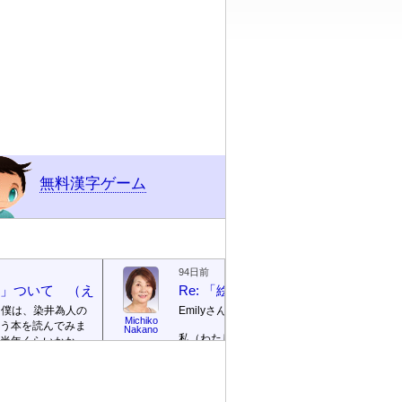
無料漢字ゲーム
94日前
絵本」ついて （えほん ついて）
Re: 「絵本」ついて （えほん つ
、僕は、染井為人の
Emilyさん
Michiko
う本を読んでみま
Emily / 
Nakano
リー
私（わたし）が ロサンゼルス
半年くらいかかっ
の 高校（高校）の 図書館
te]
。
（としょかん）で 働（はた
ごめんなさい！そ
ら）いていたのは 2003年（ね
に返信を書きませ
ん）から 2007年（ねん）まで