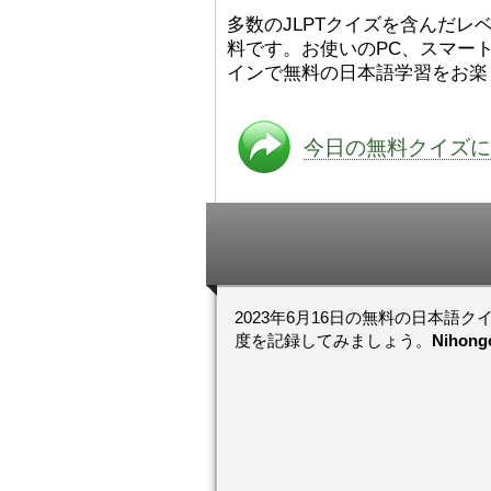
た。
絵本は
[/font][/color][/size]
多数のJLPTクイズを含んだレベ
ングセラーがおおいですか
料です。お使いのPC、スマート
ら、あたらしいのは あま
り ありません。「絵本作
インで無料の日本語学習をお楽
（えほんさっか picture book
author) に なるのは と
も むずかしいそうです。
今日の無料クイズに
かったら、このYouTubeを
てくださいね。
[/font][/color]
https://www.youtube.c
[/size]
v=psCoMkMOQlY
[/color]
2023年6月16日の無料の日本語ク
度を記録してみましょう。
Niho