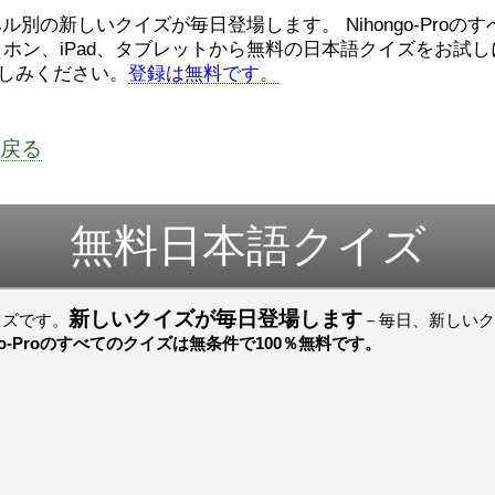
ロ
（こ）みソフトウェアエンジニ
んでした！忘
ル別の新しいクイズが毎日登場します。 Nihongo-Proの
アです。現在（げんざい）、飛
じょぜさん、
ホン、iPad、タブレットから無料の日本語クイズをお試し
行機（ひこうき）を作（つく）
そのかち む
家
る会社（かいしゃ）に務（つ
しみください。
登録は無料です。
を かきませ
と）めています。利点（りて
ました。
て
ん）はありますが、日々（ひ
び）が慌（あわただ）しくて、
すごいすごい
よ
ストレスが溜（た）まりやすい
いました！感
戻る
見
です。結局（けっきょく）、プ
ね！！
ログラミングが大好（だいす）
すごいすごい
om/watch?
きなので、プログラマーとして
いました！か
働（はたら）ければ、会社（か
よね！！
無料日本語クイズ
いしゃ）は別（べつ）にいいと
思（おも）います。
でも、将来（しょうらい）、日
新しいクイズが毎日登場します
イズです。
本（にほん）で留学（りゅうが
－毎日、新しいクイズに
く）したくて、その後（あ
ngo-Proのすべてのクイズは無条件で100％無料です。
と）、就職（しゅうしょく）も
してみたいです。昔（むかし）
からの夢（ゆめ）なので、今
（いま）は全力（ぜんりょく）
でお金（かね）を貯（た）めて
いますwww。
[quote]
すごいすごい！おめでと