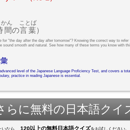
じかん
ことば
時間
の
言葉
）
or "the day after the day after tomorrow"? Knowing the correct way to refer to
e sound smooth and natural. See how many of these terms you know with this
語彙
dvanced level of the Japanese Language Proficiency Test, and covers a tot
ulary, practice in reading Japanese is essential.
さらに無料の日本語クイ
120以上の無料日本語クイズ
たいなら、