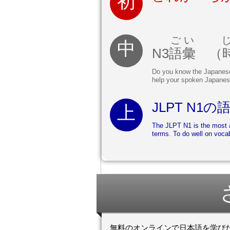
ごい
N3
語彙
（
Do you know the Japanese f
help your spoken Japanes
JLPT N1の
The JLPT N1 is the most a
terms. To do well on vocab
無料のオンラインで日本語を学び