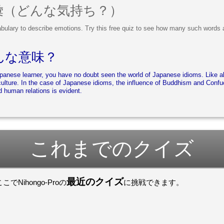
 語彙（どんな気持ち？）
abulary to describe emotions. Try this free quiz to see how many such words 
んな意味？
panese learner, you have no doubt seen the world of Japanese idioms. Like a
d human relations is evident.
これまでのクイズ
最近のクイズ
ihongo-Proの
に挑戦できます。