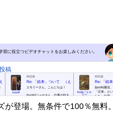
学習に役立つビデオチャットをお楽しみください。
投稿
89日前
93日前
（えほん ついて）
Re: 「絵本」ついて （えほん ついて）
Re: 「
本
エモリーさん、こんにちは！
[quote]
最近
「正体」とい
Emily / エモ
JoseR
リー
[quote]
ジョセさん、仕事が好き
した。結局、
ですか。どうですか。
[/quote]
ていて...
[/quo
で
ズが登場。無条件で100％無料
出
まあ、仕事（しごと）が好
ジョゼさん、
（す）きですよ。組（く）み込
の勝ち向こう