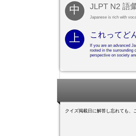
JLPT N2
Japanese is rich with voc
これってど
If you are an advanced Ja
rooted in the surrounding culture. In the case of Japanese idioms, the influence of Buddhism and Confucianism, plus a uniquely Japanese
perspective on society an
クイズ掲載日に解答し忘れても、ここでN