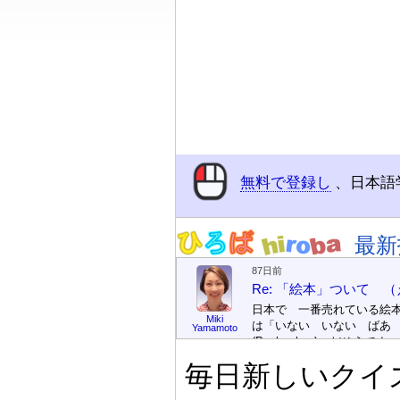
無料で登録し
、日本語
最新
87日前
Re: 「絵本」ついて 
日本で 一番売れている絵
Miki
は「いない いない ばあ
Yamamoto
(Peek-a-boo)」だそうです。
次が「ぐりとぐら」だそう
毎日新しいクイ
す。どちらも 1967年に 
版（しゅっぱん）されまし