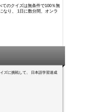
れました。
でした。図書館（としょかん）
すべてのクイズは無条件で100％無
ごめんないあい！
では 主（おも）に
になり、 1日に数分間、オンラ
こうに へんしん
Accelerated Readerの 仕事
んでした！わすれ
（しごと）を していました。
それから ミシシッピに 引
（ひ）っ越（こ）して、その後
！おめでとうござ
（あと） ミネソタに 住
心していますよ
（す）みました。カリフォルニ
アが 一番（いちばん） 好
！おめでとうござ
（す）きです！
んしんしています
日本（にほん）の 図書館（と
しょかん）では 働（はたら）
いていませんが、 図書館（と
しょかん）には よく 行
（い）きました。図書館（とし
ょかんや 本（ほん）の あ
挑戦して、 日本語学習達成
る ところが 大好（だいす）
きです。