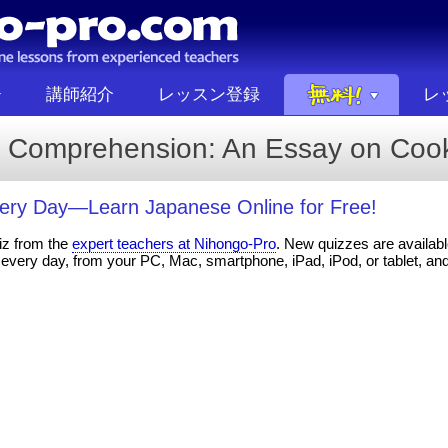
講師紹介
レッスン登録
レ
 Comprehension: An Essay on Coo
ery Day—Learn Japanese Online for Free!
iz from the
expert teachers at Nihongo-Pro
. New quizzes are available
every day, from your PC, Mac, smartphone, iPad, iPod, or tablet, an