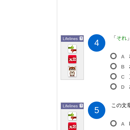
「
それ
Lifelines
?
4
A
B
C
D
この
文
Lifelines
?
5
A