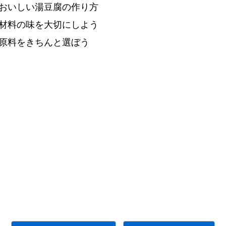
おいしい
湯
豆
腐
の
作
り
方
材
料
の
味
を
大
切
にしよう
原
料
をきちんと
選
ぼう