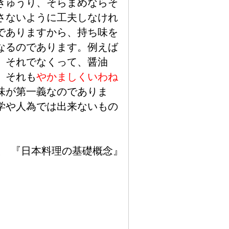
きゅうり、そらまめならそ
さないように
工
夫
しなけれ
でありますから、
持
ち
味
を
なるのであります。
例
えば
。それでなくって、
醤
油
、それも
やかましくいわね
味
が
第
一
義
なのでありま
学
や
人
為
では
出
来
ないもの
人
『
日
本
料
理
の
基
礎
概
念
』