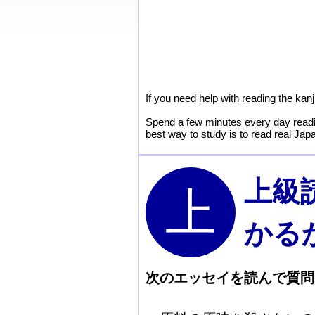
If you need help with reading the kan
Spend a few minutes every day readin
best way to study is to read real Jap
上級
かる
次
のエッセイを
読
んで
質
問