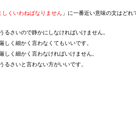
ましくいわねばなりません
」に
一
番
近
い
意
味
の
文
はどれ
うるさいので
静
かにしなければいけません。
厳
しく
細
かく
言
わなくてもいいです。
厳
しく
細
かく
言
わなければいけません。
うるさいと
言
わない
方
がいいです。