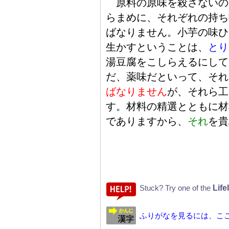
原
料
の
原
味
を
殺
さないの
らまめに、それぞれの
持
ち
ばなりません。
小
芋
の
味
ひ
生
かすということは、
とり
湯
豆
腐
をこしらえるにして
だ、
薬
味
だといって、それ
ばなりません
が、それら
工
す。
材
料
の
精
選
とともに
材
でありますから、
それ
を
貴
Life
Stuck? Try one of the
ふりがなを見るには、こ