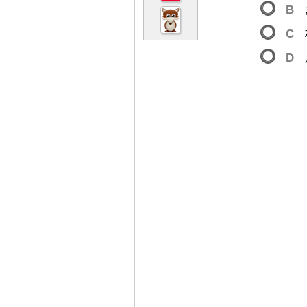
B
C
D