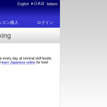
日本語
English
italiano
ッスン購入
ログイン
king
 every day at several skill levels.
d
learn Japanese online
for free!