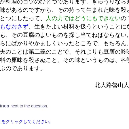
が
料
理
のコツのひとつであります。きゅうりなら
味
があるのですから、その
持
って
生
まれた
味
を
殺
とつにしたって、
人
の
力
ではどうにもできない
の
もなおさず
、
生
きたよい
材
料
を
扱
うということに
も、その
豆
腐
のよいものを
探
し
当
てねばならない
らにばかりやかましくいったところで、もちろん
夫
のことは
第
二
義
のことで、それよりも
豆
腐
の
吟
料
の
原
味
を
殺
さぬこと、その
味
というものは、
科
ぶのであります。
北
大
路
魯
山
lines
next to the question.
こをクリックしてください。