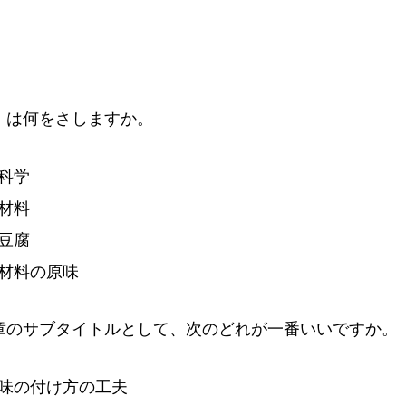
」は
何
をさしますか。
科
学
材
料
豆
腐
材
料
の
原
味
章
のサブタイトルとして、
次
のどれが
一
番
いいですか。
味
の
付
け
方
の
工
夫