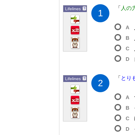
「
人
の
Lifelines
?
1
A
B
C
D
「
とり
Lifelines
?
2
A
B
C
D