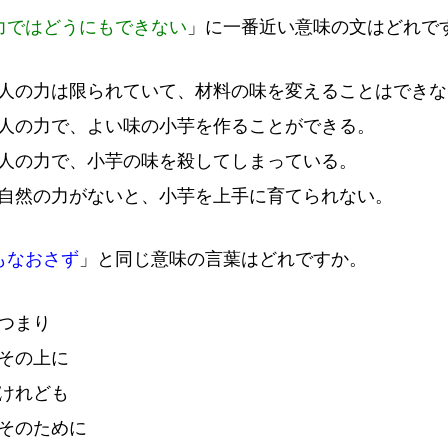
力
ではどうにもできない
」に
一
番
近
い
意
味
の
文
はどれで
人
の
力
は
限
られていて、
材
料
の
味
を
変
えることはできな
人
の
力
で、よい
味
の
小
芋
を
作
ることができる。
人
の
力
で、
小
芋
の
味
を
殺
してしまっている。
自
然
の
力
がないと、
小
芋
を
上
手
に
育
てられない。
もなおさず
」と
同
じ
意
味
の
言
葉
はどれですか。
つまり
その
上
に
けれども
そのために