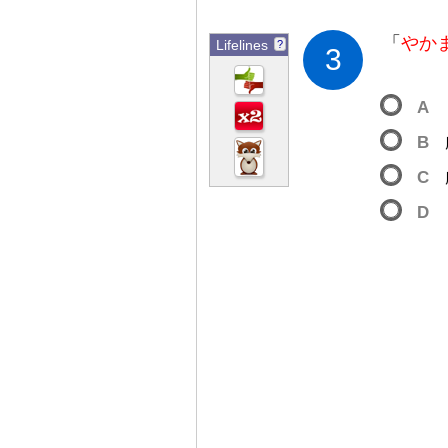
「
やか
Lifelines
?
3
A
B
C
D