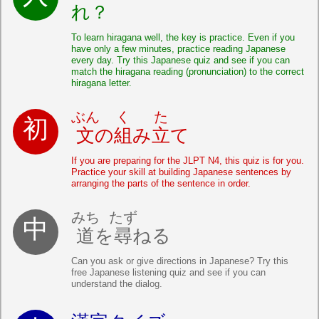
れ？
To learn hiragana well, the key is practice. Even if you
have only a few minutes, practice reading Japanese
every day. Try this Japanese quiz and see if you can
match the hiragana reading (pronunciation) to the correct
hiragana letter.
ぶん
く
た
文
の
組
み
立
て
If you are preparing for the JLPT N4, this quiz is for you.
Practice your skill at building Japanese sentences by
arranging the parts of the sentence in order.
みち
たず
道
を
尋
ねる
Can you ask or give directions in Japanese? Try this
free Japanese listening quiz and see if you can
understand the dialog.