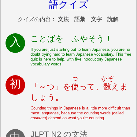
語クイズ
クイズの内容：
文法 語彙 文字 読解
ことばを ふやそう！
If you are just starting out to learn Japanese, you are no
doubt trying hard to learn Japanese vocabulary. This free
quiz is here to help, with five introductory Japanese
vocabulary words.
つ
かぞ
「～つ」を
使
って、
数
えま
しょう。
Counting things in Japanese is a little more difficult than
most languages, because the counting words (called
counters
) depend on what you're counting.
JLPT N2 の文法