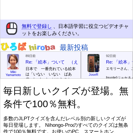
無料で登録し
、日本語学習に役立つビデオチャ
ットをお楽しみください。
最新投稿
89日前
92日前
Re: 「絵本」ついて （えほん ついて）
Re: 「絵
日本で 一番売れている絵本
エモリーさん、
Miki
は「いない いない ばあ
JoseR
Yamamoto
[quote]
ジョセさ
(Peek-a-boo)」だそうです。
ですか。どうで
次が「ぐりとぐら」だそうで
毎日新しいクイズが登場。無
す。どちらも 1967年に 出
まあ、仕事（し
版（しゅっぱん）されまし
（す）きですよ
条件で100％無料。
た。
絵本はロ
[/font][/color][/size]
（こ）みソフト
ングセラーがおおいですか
アです。現在（
ら、あたらしいのは あま
行機（ひこうき
り ありません。「絵本作家
る会社（かいし
多数のJLPTクイズを含んだレベル別の新しいクイズが
（えほんさっか picture book
と）めています
毎日登場します。 Nihongo-Proのすべてのクイズは無条
author) に なるのは とて
ん）はあります
件で100％無料です。お使いのPC、スマートホン、
び）が慌（あわ
も むずかしいそうです。よ