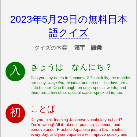
2023年5月29日の無料日本
語クイズ
クイズの内容：
漢字 語彙
きょうは なんにち？
Can you say dates in Japanese? Thankfully, the months
are easy:
ichigatsu
,
nigatsu
, and so on. The days are a
little trickier: One through ten uses special words, and
there are a few other special cases sprinkled in, too.
ことば
Do you think learning Japanese vocabulary is hard?
You're wrong! All it takes is practice, patience, and
perseverance. Practice Japanese just a few minutes
every day, and your Japanese will improve quickly and