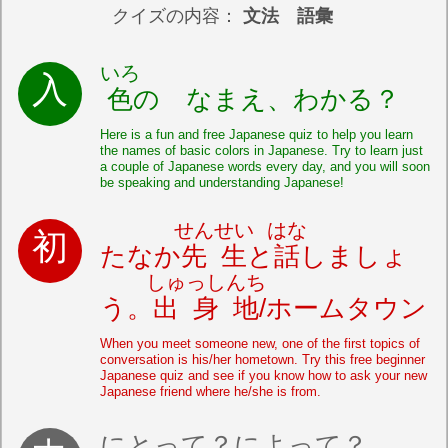
クイズの内容：
文法 語彙
いろ
色
の なまえ、わかる？
Here is a fun and free Japanese quiz to help you learn
the names of basic colors in Japanese. Try to learn just
a couple of Japanese words every day, and you will soon
be speaking and understanding Japanese!
せんせい
はな
たなか
先生
と
話
しましょ
しゅっしんち
う。
出身地
/ホームタウン
When you meet someone new, one of the first topics of
conversation is his/her hometown. Try this free beginner
Japanese quiz and see if you know how to ask your new
Japanese friend where he/she is from.
にとって？によって？