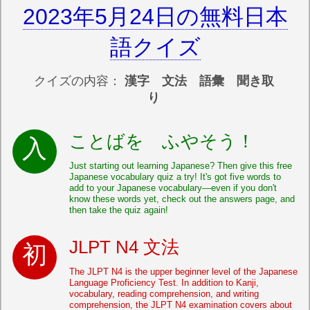
2023年5月24日の無料日本
語クイズ
クイズの内容：
漢字 文法 語彙 聞き取
り
ことばを ふやそう！
Just starting out learning Japanese? Then give this free
Japanese vocabulary quiz a try! It's got five words to
add to your Japanese vocabulary—even if you don't
know these words yet, check out the answers page, and
then take the quiz again!
JLPT N4 文法
The JLPT N4 is the upper beginner level of the Japanese
Language Proficiency Test. In addition to Kanji,
vocabulary, reading comprehension, and writing
comprehension, the JLPT N4 examination covers about