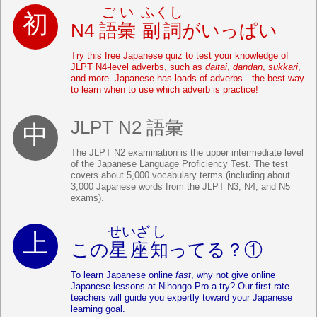
ごい
ふくし
N4
語彙
副詞
がいっぱい
Try this free Japanese quiz to test your knowledge of
JLPT N4-level adverbs, such as
daitai
,
dandan
,
sukkari
,
and more. Japanese has loads of adverbs—the best way
to learn when to use which adverb is practice!
JLPT N2 語彙
The JLPT N2 examination is the upper intermediate level
of the Japanese Language Proficiency Test. The test
covers about 5,000 vocabulary terms (including about
3,000 Japanese words from the JLPT N3, N4, and N5
exams).
せいざ
し
この
星座
知
ってる？①
To learn Japanese online
fast
, why not give online
Japanese lessons at Nihongo-Pro a try? Our first-rate
teachers will guide you expertly toward your Japanese
learning goal.