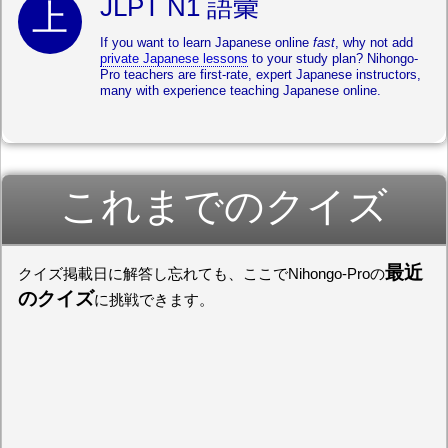
JLPT N1 語彙
If you want to learn Japanese online
fast
, why not add
private Japanese lessons
to your study plan? Nihongo-
Pro teachers are first-rate, expert Japanese instructors,
many with experience teaching Japanese online.
これまでのクイズ
最近
クイズ掲載日に解答し忘れても、ここでNihongo-Proの
のクイズ
に挑戦できます。