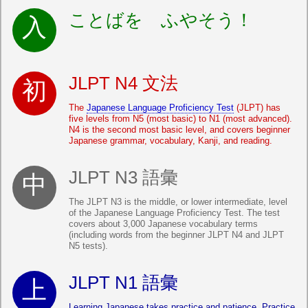
ことばを ふやそう！
JLPT N4 文法
The
Japanese Language Proficiency Test
(JLPT) has
five levels from N5 (most basic) to N1 (most advanced).
N4 is the second most basic level, and covers beginner
Japanese grammar, vocabulary, Kanji, and reading.
JLPT N3 語彙
The JLPT N3 is the middle, or lower intermediate, level
of the Japanese Language Proficiency Test. The test
covers about 3,000 Japanese vocabulary terms
(including words from the beginner JLPT N4 and JLPT
N5 tests).
JLPT N1 語彙
Learning Japanese takes practice and patience. Practice