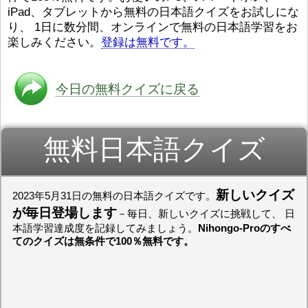
iPad、タブレットから無料の日本語クイズをお試しにな
ストレスが溜（
かったら、このYouTubeを見
です。結局（け
てくださいね。
[/font][/color]
り、 1日に数分間、オンラインで無料の日本語学習をお
ログラミングが
https://www.youtube.com/watch?
[/size]
楽しみください。
登録は無料です。
きなので、プロ
v=psCoMkMOQlY
[/color]
働（はたら）け
いしゃ）は別（
思（おも）いま
今日の無料クイズに戻る
でも、将来（し
本（にほん）で
く）したくて、
無料日本語クイズ
と）、就職（し
してみたいです
からの夢（ゆめ
（いま）は全力
でお金（かね）
新しいクイズ
2023年5月31日の無料の日本語クイズです。
いますwww。
が毎日登場します
－毎日、新しいクイズに挑戦して、 日
[quote]
すごいす
本語学習達成度を記録してみましょう。
Nihongo-Proのすべ
うございました
てのクイズは無条件で100％無料です。
すよね！！
[/quot
ありがとうござ
リーさんも引き
挑戦しましょう