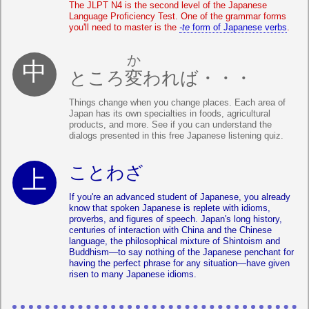
The JLPT N4 is the second level of the Japanese
Language Proficiency Test. One of the grammar forms
you'll need to master is the
-te
form of Japanese verbs
.
か
ところ
変
われば・・・
Things change when you change places. Each area of
Japan has its own specialties in foods, agricultural
products, and more. See if you can understand the
dialogs presented in this free Japanese listening quiz.
ことわざ
If you're an advanced student of Japanese, you already
know that spoken Japanese is replete with idioms,
proverbs, and figures of speech. Japan's long history,
centuries of interaction with China and the Chinese
language, the philosophical mixture of Shintoism and
Buddhism—to say nothing of the Japanese penchant for
having the perfect phrase for any situation—have given
risen to many Japanese idioms.