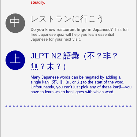
steadily.
レストランに行こう
Do you know restaurant lingo in Japanese?
This fun,
free Japanese quiz will help you learn essential
Japanese for your next visit.
JLPT N2 語彙（不？非？
無？未？）
Many Japanese words can be negated by adding a
single kanji (不, 非, 無, or 未) to the start of the word.
Unfortunately, you can't just pick any of these kanji—you
have to learn which kanji goes with which word.