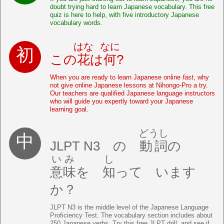
doubt trying hard to learn Japanese vocabulary. This free
quiz is here to help, with five introductory Japanese
vocabulary words.
はな
なに
この
花
は
何
?
When you are ready to learn Japanese online
fast
, why
not give online Japanese lessons at Nihongo-Pro a try.
Our teachers are qualified Japanese language instructors
who will guide you expertly toward your Japanese
learning goal.
どうし
JLPT N3 の
動詞
の
いみ
し
意味
を
知
って います
か？
JLPT N3 is the middle level of the Japanese Language
Proficiency Test. The vocabulary section includes about
250 Japanese verbs. Try this free JLPT drill, and see if