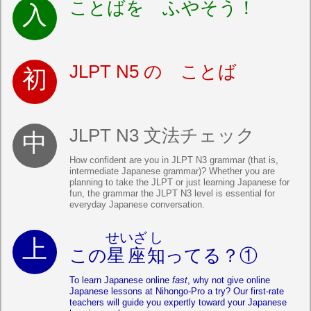
ことばを ふやそう！
JLPT N5 の ことば
JLPT N3 文法チェック
How confident are you in JLPT N3 grammar (that is,
intermediate Japanese grammar)? Whether you are
planning to take the JLPT or just learning Japanese for
fun, the grammar the JLPT N3 level is essential for
everyday Japanese conversation.
せいざ
し
この
星座
知
ってる？①
To learn Japanese online
fast
, why not give online
Japanese lessons at Nihongo-Pro a try? Our first-rate
teachers will guide you expertly toward your Japanese