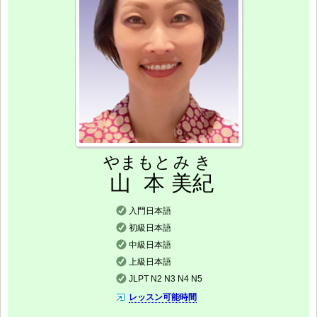
やまもと
みき
山本
美紀
入門日本語
初級日本語
中級日本語
上級日本語
JLPT N2 N3 N4 N5
レッスン可能時間