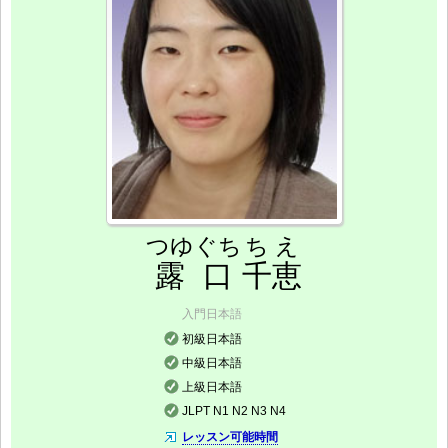
つゆぐち
ちえ
露口
千恵
入門日本語
初級日本語
中級日本語
上級日本語
JLPT N1 N2 N3 N4
レッスン可能時間