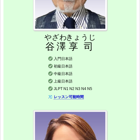
やざわ
きょうじ
谷澤
享司
入門日本語
初級日本語
中級日本語
上級日本語
JLPT N1 N2 N3 N4 N5
レッスン可能時間