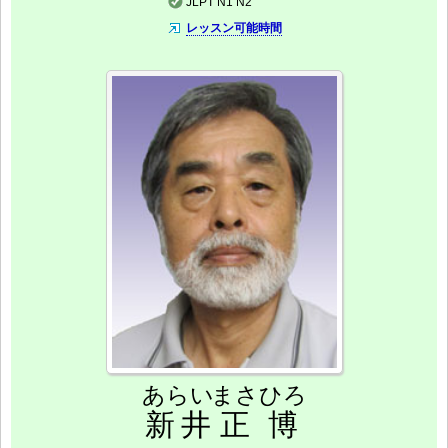
JLPT N1 N2
レッスン可能時間
あらい
まさひろ
新井
正博