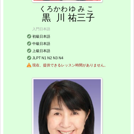
くろかわ
ゆみこ
黒川
祐三子
入門日本語
初級日本語
中級日本語
上級日本語
JLPT N1 N2 N3 N4
現在、提供できるレッスン時間がありません。