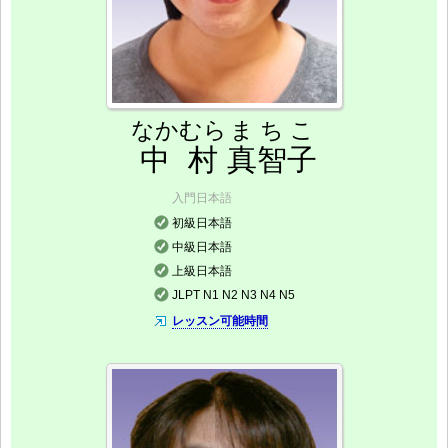
なかむら
まちこ
中村
真智子
入門日本語
初級日本語
中級日本語
上級日本語
JLPT N1 N2 N3 N4 N5
レッスン可能時間