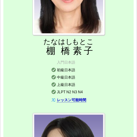
たなはし
もとこ
棚橋
素子
入門日本語
初級日本語
中級日本語
上級日本語
JLPT N2 N3 N4
レッスン可能時間