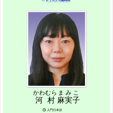
レッスン可能時間
かわむら
まみこ
河村
麻実子
入門日本語