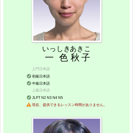
いっしき
あきこ
一色
秋子
入門日本語
初級日本語
中級日本語
上級日本語
JLPT N2 N3 N4 N5
現在、提供できるレッスン時間がありません。