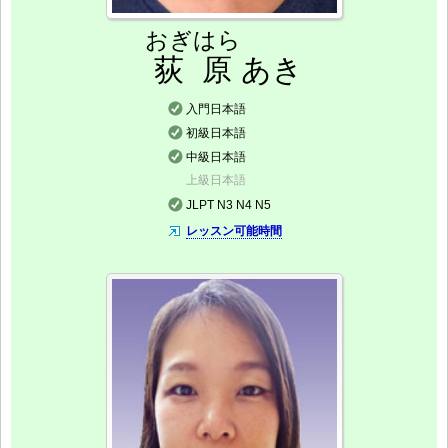
おぎはら
荻原
あき
入門日本語
初級日本語
中級日本語
上級日本語
JLPT N3 N4 N5
レッスン可能時間