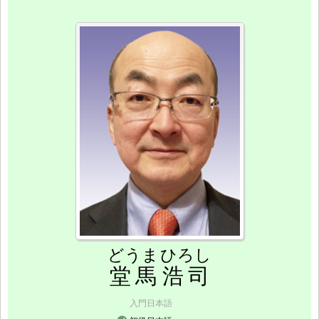
どうま
ひろし
堂馬
浩司
入門日本語