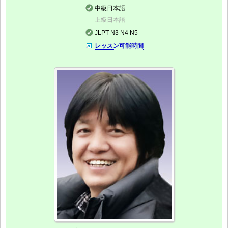
中級日本語
上級日本語
JLPT N3 N4 N5
レッスン可能時間