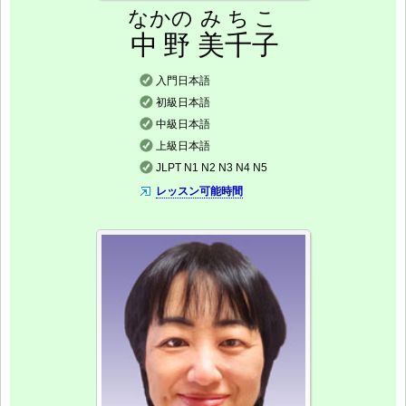
なかの
みちこ
中野
美千子
入門日本語
初級日本語
中級日本語
上級日本語
JLPT N1 N2 N3 N4 N5
レッスン可能時間