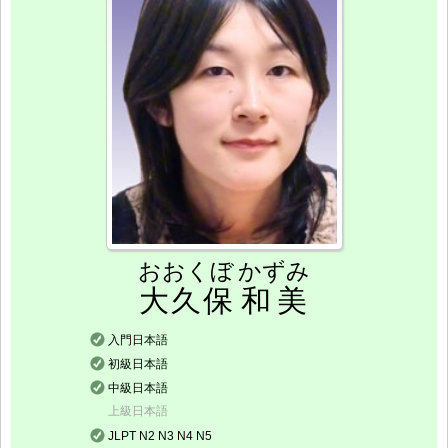
おおくぼ
かずみ
大久保
和美
入門日本語
初級日本語
中級日本語
上級日本語
JLPT N2 N3 N4 N5