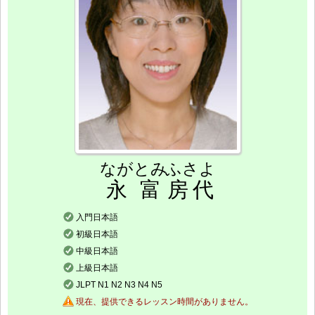
ながとみ
ふさよ
永富
房代
入門日本語
初級日本語
中級日本語
上級日本語
JLPT N1 N2 N3 N4 N5
現在、提供できるレッスン時間がありません。