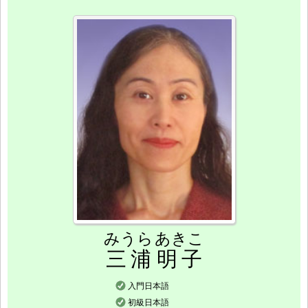
みうら
あきこ
三浦
明子
入門日本語
初級日本語