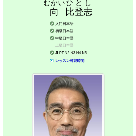
むかい
ひとし
向
比登志
入門日本語
初級日本語
中級日本語
上級日本語
JLPT N2 N3 N4 N5
レッスン可能時間