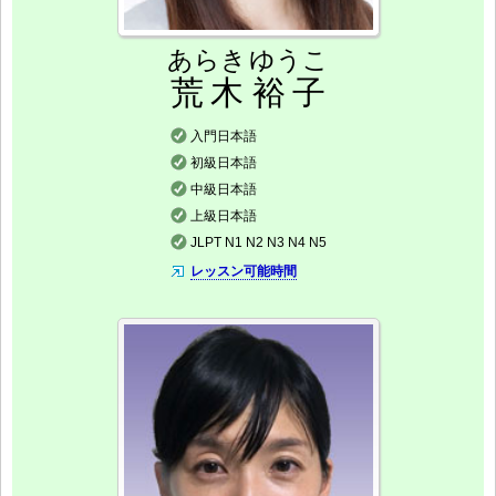
あらき
ゆうこ
荒木
裕子
入門日本語
初級日本語
中級日本語
上級日本語
JLPT N1 N2 N3 N4 N5
レッスン可能時間