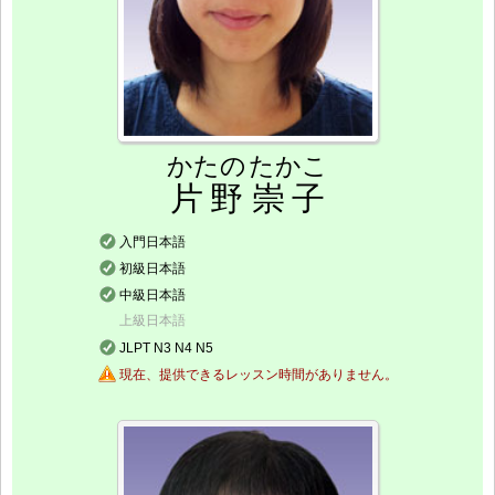
かたの
たかこ
片野
崇子
入門日本語
初級日本語
中級日本語
上級日本語
JLPT N3 N4 N5
現在、提供できるレッスン時間がありません。