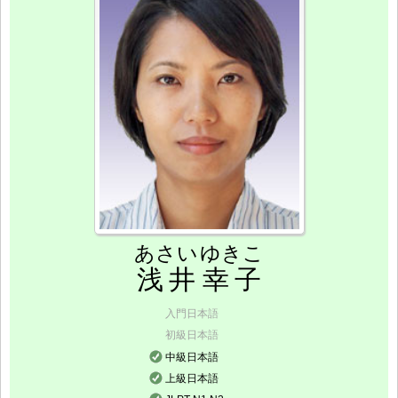
あさい
ゆきこ
浅井
幸子
入門日本語
初級日本語
中級日本語
上級日本語