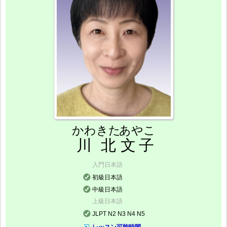
かわきた
あやこ
川北
文子
入門日本語
初級日本語
中級日本語
上級日本語
JLPT N2 N3 N4 N5