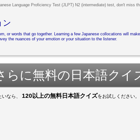
panese Language Proficiency Test (JLPT) N2 (intermediate) test, don't miss th
ョン
iom, or words that go together. Learning a few Japanese collocations will ma
vey the nuances of your emotion or your situation to the listener.
さらに無料の日本語クイ
120以上の無料日本語クイズ
たいなら、