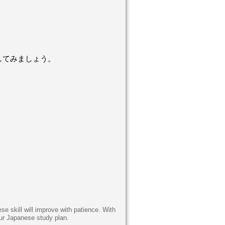
してみましょう。
e skill will improve with patience. With
our Japanese study plan.