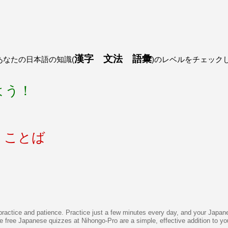
うございました！感心していま
すよね！！
[/quote]
ありがとうございました！エモ
リーさんも引き続き本を読んで
挑戦しましょう！
漢字 文法 語彙
なたの日本語の知識(
)のレベルをチェック
よう！
の ことば
actice and patience. Practice just a few minutes every day, and your Japanes
e free Japanese quizzes at Nihongo-Pro are a simple, effective addition to y