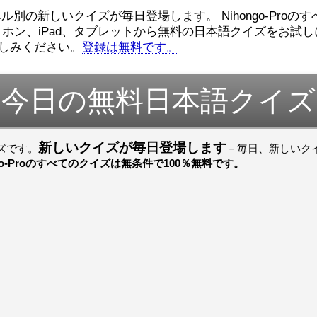
ロ
（こ）みソフトウェアエンジニ
んでした！忘
ル別の新しいクイズが毎日登場します。 Nihongo-Proの
アです。現在（げんざい）、飛
じょぜさん、
ホン、iPad、タブレットから無料の日本語クイズをお試し
行機（ひこうき）を作（つく）
そのかち む
家
る会社（かいしゃ）に務（つ
しみください。
登録は無料です。
を かきませ
と）めています。利点（りて
ました。
て
ん）はありますが、日々（ひ
び）が慌（あわただ）しくて、
すごいすごい
よ
今日の無料日本語クイズ
ストレスが溜（た）まりやすい
いました！感
見
です。結局（けっきょく）、プ
ね！！
ログラミングが大好（だいす）
すごいすごい
om/watch?
きなので、プログラマーとして
いました！か
働（はたら）ければ、会社（か
よね！！
新しいクイズが毎日登場します
イズです。
－毎日、新しいクイズに挑
いしゃ）は別（べつ）にいいと
ngo-Proのすべてのクイズは無条件で100％無料です。
思（おも）います。
でも、将来（しょうらい）、日
本（にほん）で留学（りゅうが
く）したくて、その後（あ
と）、就職（しゅうしょく）も
してみたいです。昔（むかし）
からの夢（ゆめ）なので、今
（いま）は全力（ぜんりょく）
でお金（かね）を貯（た）めて
いますwww。
[quote]
すごいすごい！おめでと