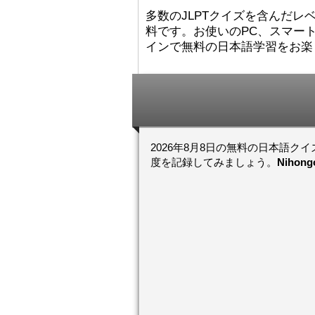
た。
絵本は
[/font][/color][/size]
多数のJLPTクイズを含んだレベ
ングセラーがおおいですか
料です。お使いのPC、スマート
ら、あたらしいのは あま
り ありません。「絵本作
インで無料の日本語学習をお楽
（えほんさっか picture book
author) に なるのは と
も むずかしいそうです。
かったら、このYouTubeを
てくださいね。
[/font][/color]
https://www.youtube.c
[/size]
v=psCoMkMOQlY
[/color]
2026年8月8日の無料の日本語ク
度を記録してみましょう。
Niho