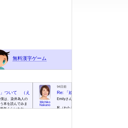
無料漢字ゲーム
94日前
絵本」ついて （えほん ついて）
Re: 「絵本」ついて （えほん つ
、僕は、染井為人の
Emilyさん
Michiko
う本を読んでみま
Emily / 
Nakano
リー
私（わたし）が ロサンゼルス
半年くらいかかっ
の 高校（高校）の 図書館
te]
。
（としょかん）で 働（はた
ごめんなさい！そ
ら）いていたのは 2003年（ね
に返信を書きませ
ん）から 2007年（ねん）まで