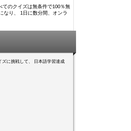
れました。
でした。図書館（としょかん）
すべてのクイズは無条件で100％無
ごめんないあい！
では 主（おも）に
になり、 1日に数分間、オンラ
こうに へんしん
Accelerated Readerの 仕事
んでした！わすれ
（しごと）を していました。
それから ミシシッピに 引
（ひ）っ越（こ）して、その後
！おめでとうござ
（あと） ミネソタに 住
心していますよ
（す）みました。カリフォルニ
アが 一番（いちばん） 好
！おめでとうござ
（す）きです！
んしんしています
日本（にほん）の 図書館（と
戦して、 日本語学習達成
しょかん）では 働（はたら）
いていませんが、 図書館（と
しょかん）には よく 行
（い）きました。図書館（とし
ょかんや 本（ほん）の あ
る ところが 大好（だいす）
きです。