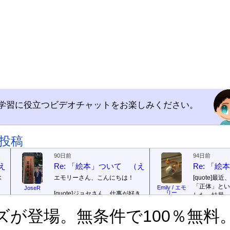
学習に役立つビデオチャットをお楽しみください。
投稿
90日前
94日前
（えほん ついて）
Re: 「絵本」ついて （えほん ついて）
Re: 「
本
エモリーさん、こんにちは！
[quote]
最近
「正体」とい
Emily / エモ
JoseR
リー
[quote]
ジョセさん、仕事が好き
した。結局、
ですか。どうですか。
[/quote]
ていて...
[/quo
で
ズが登場。無条件で100％無料
出
まあ、仕事（しごと）が好
ジョゼさん、
（す）きですよ。組（く）み込
の勝ち向こう