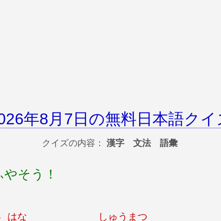
2026年8月7日の無料日本語クイ
クイズの内容：
漢字 文法 語彙
ふやそう！
い
はな
しゅうまつ