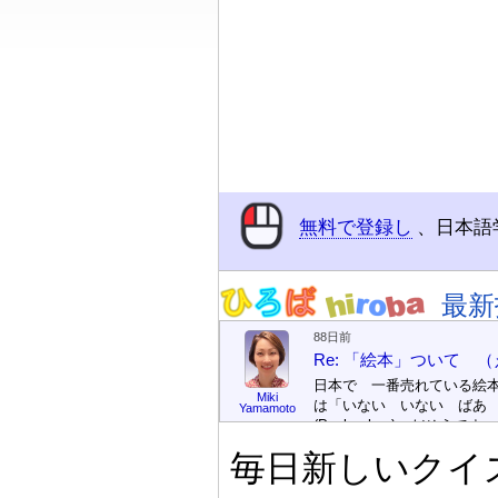
無料で登録し
、日本語
最新
88日前
Re: 「絵本」ついて 
日本で 一番売れている絵
Miki
は「いない いない ばあ
Yamamoto
(Peek-a-boo)」だそうです。
次が「ぐりとぐら」だそう
毎日新しいクイ
す。どちらも 1967年に 
版（しゅっぱん）されまし