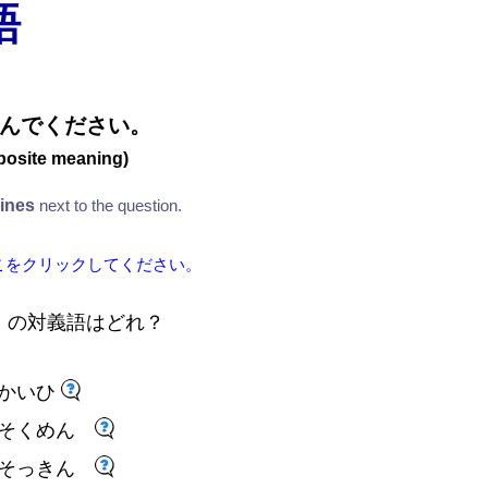
語
んでください。
posite meaning)
lines
next to the question.
こをクリックしてください。
」
の
対
義
語
はどれ
？
かいひ
そくめん
そっきん