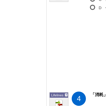
D
「
消
耗
Lifelines
?
4