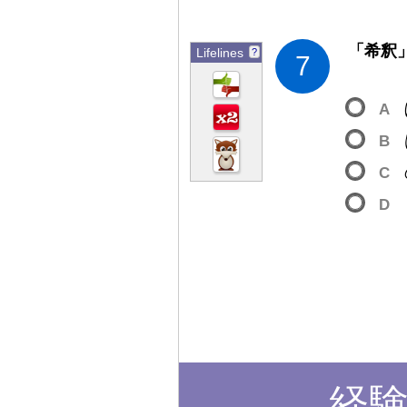
「
希
釈
Lifelines
?
7
A
B
C
D
経