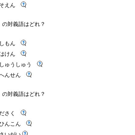
そえん
」
の
対
義
語
はどれ
？
しもん
はけん
しゅうしゅう
へんせん
」
の
対
義
語
はどれ
？
ださく
ひんこん
さいがい