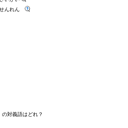
せんれん
」
の
対
義
語
はどれ
？