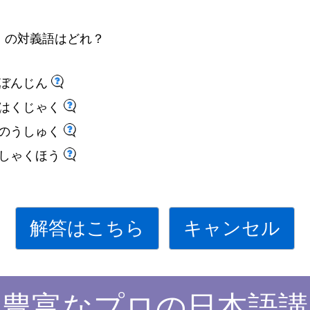
」
の
対
義
語
はどれ
？
ぼんじん
はくじゃく
のうしゅく
しゃくほう
解答はこちら
キャンセル
験豊富なプロの日本語講