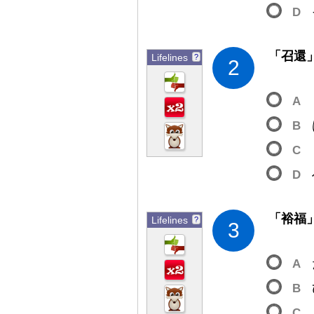
D
「
召
還
Lifelines
?
2
A
B
C
D
「
裕
福
Lifelines
?
3
A
B
C