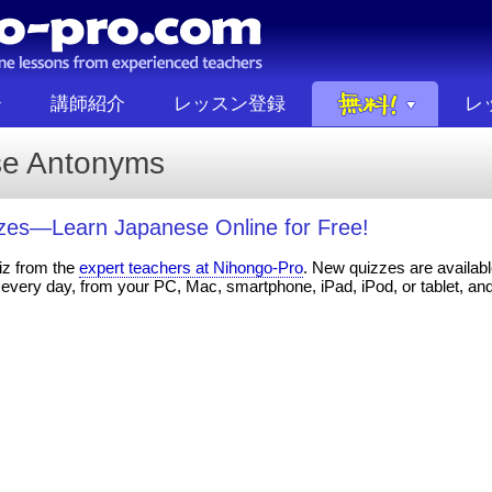
講師紹介
レッスン登録
レ
e Antonyms
es—Learn Japanese Online for Free!
iz from the
expert teachers at Nihongo-Pro
. New quizzes are available
every day, from your PC, Mac, smartphone, iPad, iPod, or tablet, an