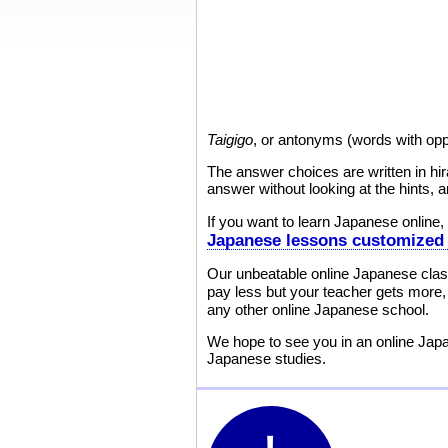
Taigigo
, or antonyms (words with opp
The answer choices are written in hira
answer without looking at the hints, an
If you want to learn Japanese online,
Japanese lessons customized 
Our unbeatable online Japanese clas
pay less but your teacher gets more, a
any other online Japanese school.
We hope to see you in an online Japa
Japanese studies.