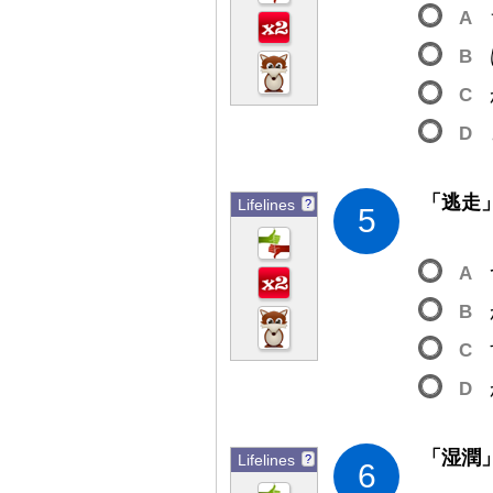
A
B
C
D
「
逃
走
Lifelines
?
5
A
B
C
D
「
湿
潤
Lifelines
?
6