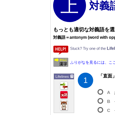
対義
もっとも
適
切
な
対
義
語
を
選
対
義
語
＝
antonym (word with op
Life
Stuck? Try one of the
ふりがなを見るには、こ
「
直
面
Lifelines
?
1
A
B
C