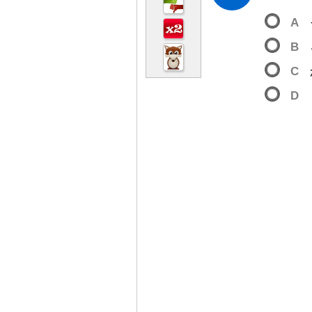
A
B
C
D