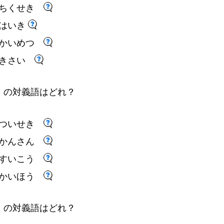
ちくせき
はいき
かいめつ
きさい
」
の
対
義
語
はどれ
？
ついせき
かんさん
すいこう
かいほう
」
の
対
義
語
はどれ
？