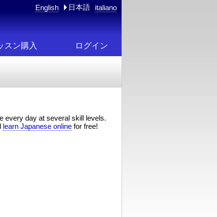
日本語
English
italiano
ッスン購入
ログイン
 every day at several skill levels.
d
learn Japanese online
for free!