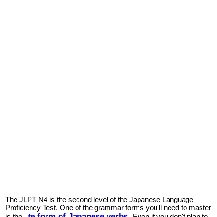
The JLPT N4 is the second level of the Japanese Language
Proficiency Test. One of the grammar forms you'll need to master
-te
form of Japanese verbs
is the
. Even if you don't plan to