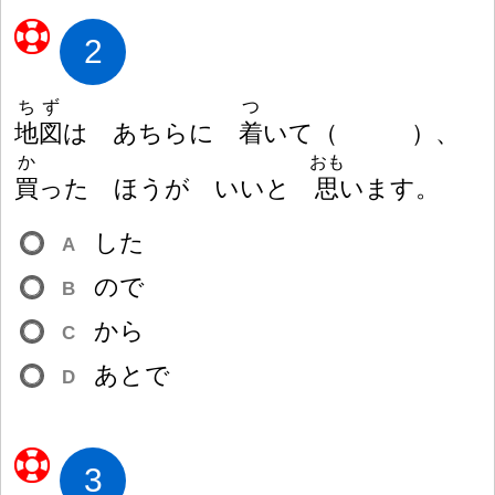
2
ちず
つ
地
図
は あちらに
着
いて
（
）
、
か
おも
買
った ほうが いいと
思
います。
した
A
ので
B
から
C
あとで
D
3