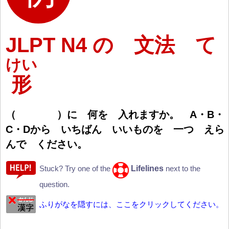
JLPT N4 の 文法 て
けい
形
（
）
に
何
を
入
れますか。 A・B・
C・Dから いちばん いいものを
一
つ えら
んで ください。
Lifelines
Stuck? Try one of the
next to the
question.
ふりがなを隠すには、ここをクリックしてください。