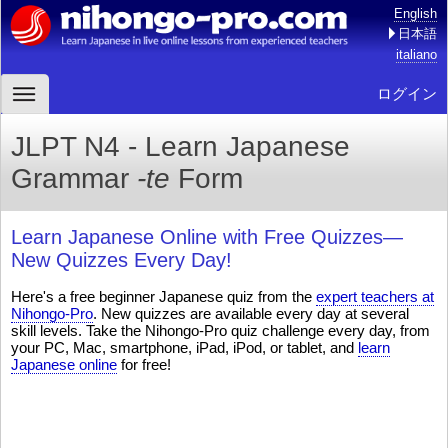
English
日本語
italiano
ログイン
JLPT N4 - Learn Japanese
Grammar
-te
Form
Learn Japanese Online with Free Quizzes—
New Quizzes Every Day!
Here's a free beginner Japanese quiz from the
expert teachers at
Nihongo-Pro
. New quizzes are available every day at several
skill levels. Take the Nihongo-Pro quiz challenge every day, from
your PC, Mac, smartphone, iPad, iPod, or tablet, and
learn
Japanese online
for free!