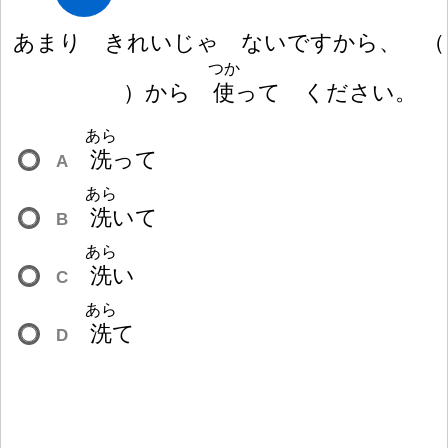
あまり きれいじゃ ないですから、
（
つか
）
から
使
って ください。
あら
洗
って
A
あら
洗
いて
B
あら
洗
い
C
あら
洗
て
D