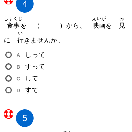
4
しょくじ
えいが
み
食
事
を
（
）
から、
映
画
を
見
い
に
行
きませんか。
しって
A
すって
B
して
C
すて
D
5