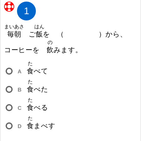
1
まいあさ
はん
毎
朝
ご
飯
を
（
）
から、
の
コーヒーを
飲
みます。
た
食
べて
A
た
食
べた
B
た
食
べる
C
た
食
まべす
D