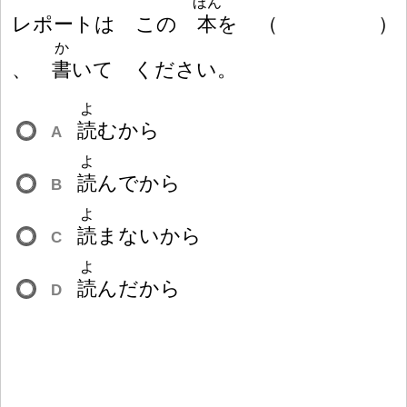
ほん
レポートは この
本
を
（
）
か
、
書
いて ください。
よ
読
むから
A
よ
読
んでから
B
よ
読
まないから
C
よ
読
んだから
D