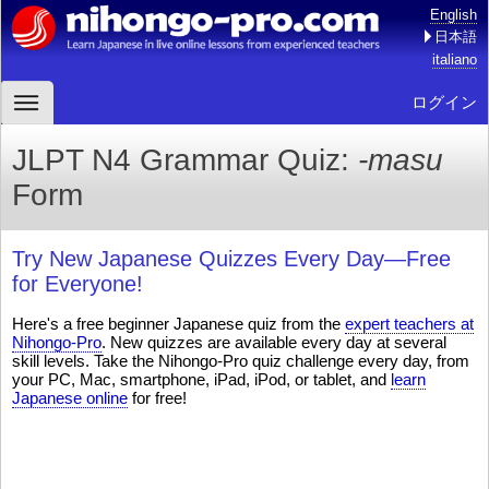
English
日本語
italiano
ログイン
JLPT N4 Grammar Quiz:
-masu
Form
Try New Japanese Quizzes Every Day—Free
for Everyone!
Here's a free beginner Japanese quiz from the
expert teachers at
Nihongo-Pro
. New quizzes are available every day at several
skill levels. Take the Nihongo-Pro quiz challenge every day, from
your PC, Mac, smartphone, iPad, iPod, or tablet, and
learn
Japanese online
for free!