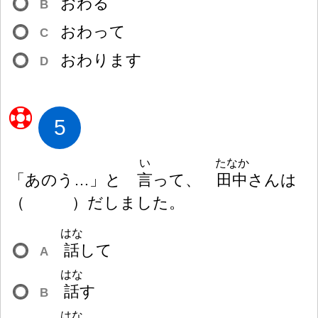
おわる
B
おわって
C
おわります
D
5
い
たなか
「あのう…」と
言
って、
田
中
さんは
（
）
だしました。
はな
話
して
A
はな
話
す
B
はな