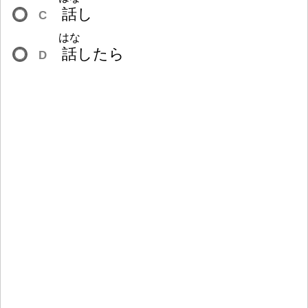
話
し
C
はな
話
したら
D