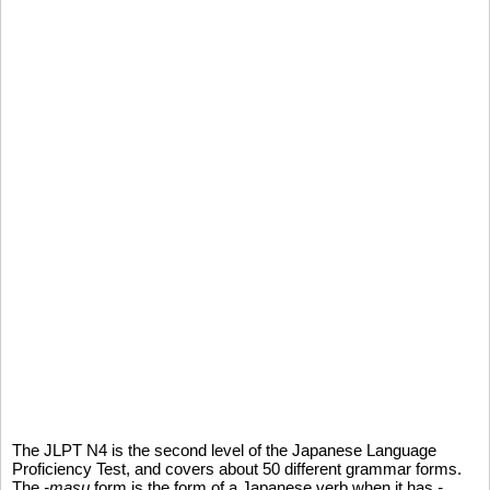
The JLPT N4 is the second level of the Japanese Language
Proficiency Test, and covers about 50 different grammar forms.
The
-masu
form is the form of a Japanese verb when it has
-