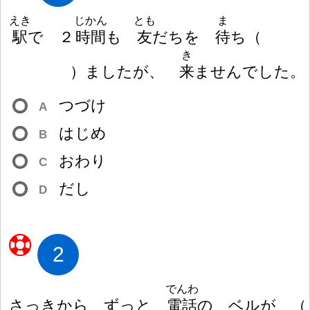
えき
じかん
とも
ま
駅
で
２
時
間
も
友
だちを
待
ち
（
き
）
ましたが、
来
ませんでした。
つづけ
A
はじめ
B
おわり
C
だし
D
2
でんわ
さっきから ずっと
電
話
の ベルが
（