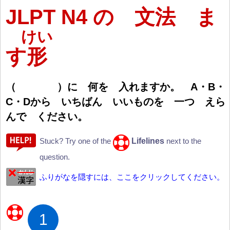
JLPT N4 の 文法 ま
けい
す
形
（
）
に
何
を
入
れますか。 A・B・
C・Dから いちばん いいものを
一
つ えら
んで ください。
Lifelines
Stuck? Try one of the
next to the
question.
ふりがなを隠すには、ここをクリックしてください。
1