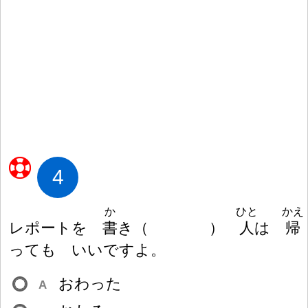
4
か
ひと
かえ
レポートを
書
き
（
）
人
は
帰
っても いいですよ。
おわった
A