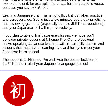
masu
at the end; for example, the
-masu
form of
morau
is
morai
,
because you say
moraimasu
.
Learning Japanese grammar is not difficult, it just takes practice
and perseverance. Spend just a few minutes every day practicing
and reviewing grammar (especially sample JLPT test questions),
and your Japanese skill will improve quickly.
If you plan to take online Japanese classes, we hope you'll
consider private lessons at Nihongo-Pro. Our professional,
native-speaking Japanese teachers will prepare fully customized
lessons that match your learning style and help you meet your
Japanese learning goal.
The teachers at Nihongo-Pro wish you the best of luck on the
JLPT N4 and in all of your Japanese language studies!