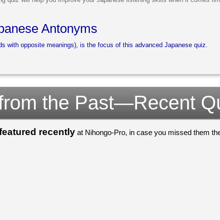
panese Antonyms
ds with opposite meanings), is the focus of this advanced Japanese quiz.
 from the Past—Recent Q
eatured recently
at Nihongo-Pro, in case you missed them the 