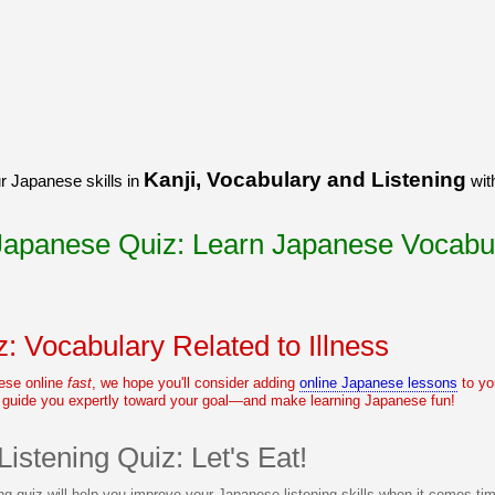
うございました！感心していま
すよね！！
[/quote]
ありがとうございました！エモ
リーさんも引き続き本を読んで
挑戦しましょう！
Kanji, Vocabulary and Listening
r Japanese skills in
wit
 Japanese Quiz: Learn Japanese Vocabu
: Vocabulary Related to Illness
nese online
fast
, we hope you'll consider adding
online Japanese lessons
to yo
l guide you expertly toward your goal—and make learning Japanese fun!
Listening Quiz: Let's Eat!
ng quiz will help you improve your Japanese listening skills when it comes tim