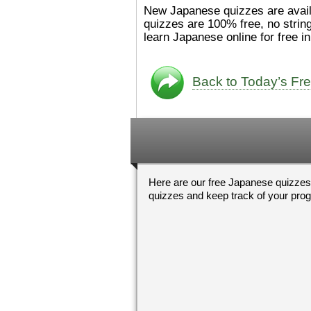
た。
絵本は
[/font][/color][/size]
New Japanese quizzes are availab
ングセラーがおおいですか
quizzes are 100% free, no strin
ら、あたらしいのは あま
learn Japanese online for free i
り ありません。「絵本作
（えほんさっか picture book
author) に なるのは と
も むずかしいそうです。
Back to Today’s Fr
かったら、このYouTubeを
てくださいね。
[/font][/color]
https://www.youtube.c
[/size]
v=psCoMkMOQlY
[/color]
Here are our free Japanese quizzes
quizzes and keep track of your pro