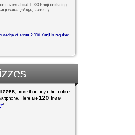
on covers about 1,000 Kanji (including
Kanji words (
jukugo
) correctly.
wledge of about 2,000 Kanji is required
izzes
uizzes
, more than any other online
120 free
smartphone. Here are
re
!