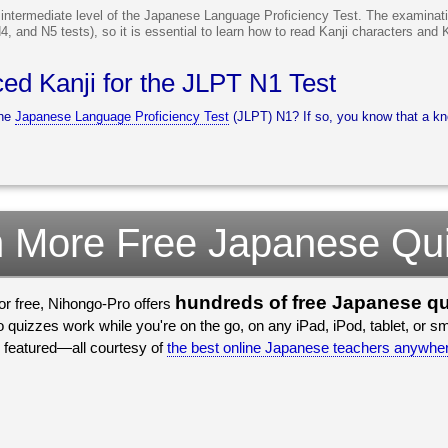
intermediate level of the Japanese Language Proficiency Test. The examinati
, and N5 tests), so it is essential to learn how to read Kanji characters and 
ed Kanji for the JLPT N1 Test
the
Japanese Language Proficiency Test
(JLPT) N1? If so, you know that a kno
 More Free Japanese Qu
hundreds of free Japanese q
for free, Nihongo-Pro offers
quizzes work while you're on the go, on any iPad, iPod, tablet, or 
 featured—all courtesy of
the best online Japanese teachers anywhe