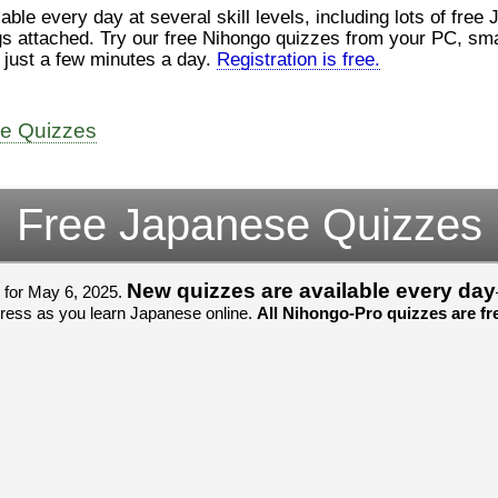
ロ
（こ）みソフトウェアエンジニ
le every day at several skill levels, including lots of free
んでした！忘
アです。現在（げんざい）、飛
じょぜさん、
gs attached. Try our free Nihongo quizzes from your PC, smar
行機（ひこうき）を作（つく）
そのかち む
n just a few minutes a day.
Registration is free.
家
る会社（かいしゃ）に務（つ
を かきませ
と）めています。利点（りて
ました。
て
ん）はありますが、日々（ひ
び）が慌（あわただ）しくて、
すごいすごい
よ
ee Quizzes
ストレスが溜（た）まりやすい
いました！感
見
です。結局（けっきょく）、プ
ね！！
ログラミングが大好（だいす）
すごいすごい
om/watch?
きなので、プログラマーとして
いました！か
Free Japanese Quizzes
働（はたら）ければ、会社（か
よね！！
いしゃ）は別（べつ）にいいと
思（おも）います。
New quizzes are available every day
 for May 6, 2025.
でも、将来（しょうらい）、日
gress as you learn Japanese online.
All Nihongo-Pro quizzes are fre
本（にほん）で留学（りゅうが
く）したくて、その後（あ
と）、就職（しゅうしょく）も
してみたいです。昔（むかし）
からの夢（ゆめ）なので、今
（いま）は全力（ぜんりょく）
でお金（かね）を貯（た）めて
いますwww。
[quote]
すごいすごい！おめでと