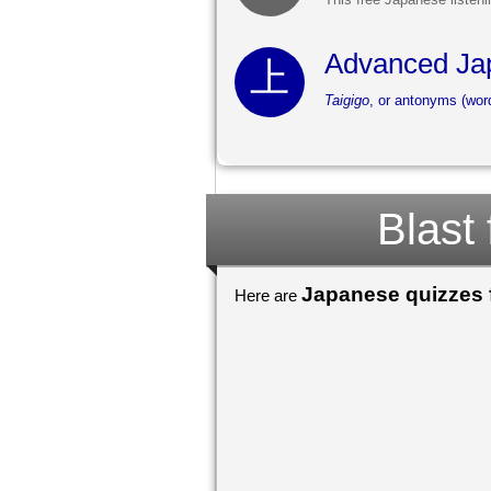
Advanced Ja
Taigigo
, or antonyms (wor
Blast
Japanese quizzes f
Here are