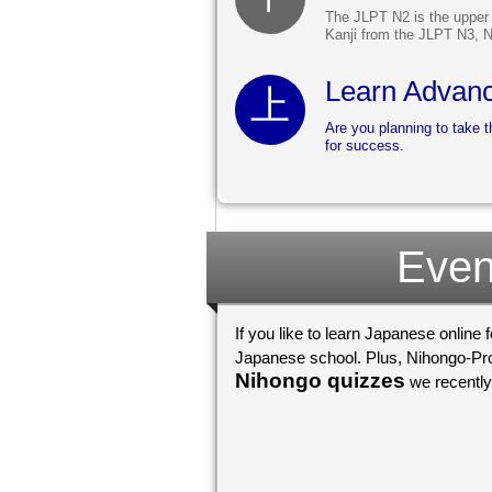
The JLPT N2 is the upper 
Kanji from the JLPT N3, N4
Learn Advanc
Are you planning to take 
for success.
Even
If you like to learn Japanese online 
Japanese school. Plus, Nihongo-Pro 
Nihongo quizzes
we recently