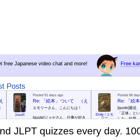
t free Japanese video chat and more!
Free ka
st Posts
Posted 91 days ago
Posted 96 day
（えほん ついて）
Re: 「絵本」ついて （えほん ついて）
Re: 「
本
エモリーさん、こんにちは！
[quote]
最近
「正体」とい
Emily / エモ
JoseR
[quote]
ジョセさん、仕事が好き
リー
した。結局、
ですか。どうですか。
[/quote]
ていて...
[/quo
で
d JLPT quizzes every day. 100
出
まあ、仕事（しごと）が好
ジョゼさん、
（す）きですよ。組（く）み込
の勝ち向こう