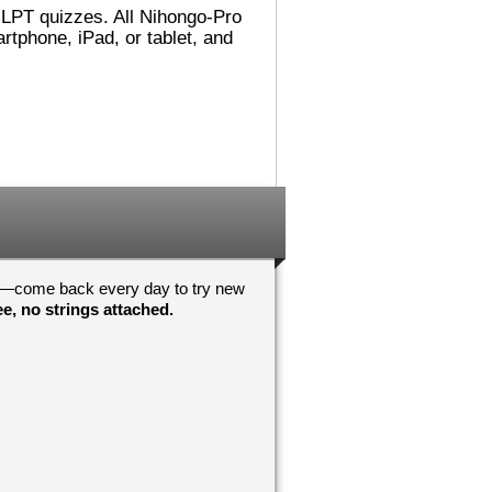
 JLPT quizzes. All Nihongo-Pro
れました。
でした。図書館（としょかん）
ごめんないあい！
では 主（おも）に
tphone, iPad, or tablet, and
こうに へんしん
Accelerated Readerの 仕事
んでした！わすれ
（しごと）を していました。
それから ミシシッピに 引
（ひ）っ越（こ）して、その後
！おめでとうござ
（あと） ミネソタに 住
心していますよ
（す）みました。カリフォルニ
アが 一番（いちばん） 好
！おめでとうござ
（す）きです！
んしんしています
日本（にほん）の 図書館（と
しょかん）では 働（はたら）
いていませんが、 図書館（と
しょかん）には よく 行
—come back every day to try new
（い）きました。図書館（とし
e, no strings attached.
ょかんや 本（ほん）の あ
る ところが 大好（だいす）
きです。