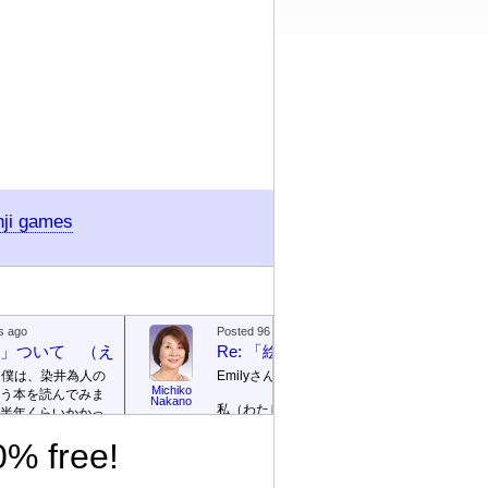
nji games
s ago
Posted 96 days ago
絵本」ついて （えほん ついて）
Re: 「絵本」ついて （えほん つ
、僕は、染井為人の
Emilyさん
Michiko
う本を読んでみま
Emily / 
Nakano
私（わたし）が ロサンゼルス
リー
半年くらいかかっ
の 高校（高校）の 図書館
te]
% free!
（としょかん）で 働（はた
ごめんなさい！そ
ら）いていたのは 2003年（ね
に返信を書きませ
ん）から 2007年（ねん）まで