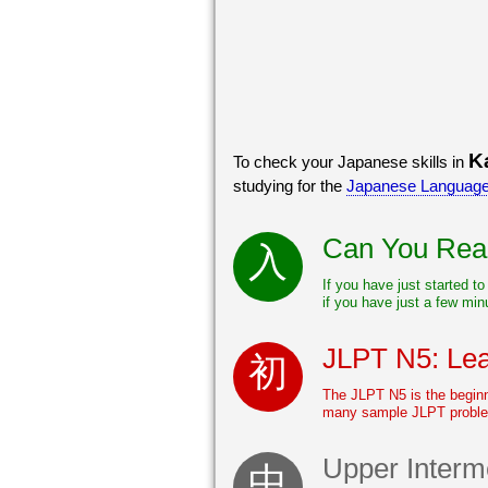
K
To check your Japanese skills in
studying for the
Japanese Language 
Can You Read
If you have just started t
if you have just a few mi
JLPT N5: Le
The JLPT N5 is the beginn
many sample JLPT problem
Upper Interm