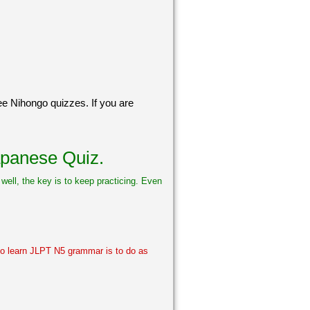
ree Nihongo quizzes. If you are
panese Quiz.
 well, the key is to keep practicing. Even
to learn JLPT N5 grammar is to do as