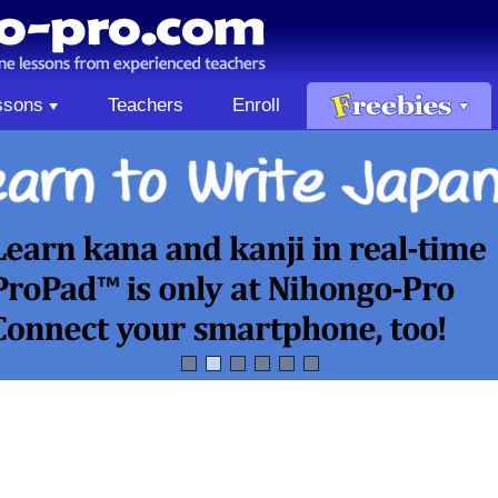
ssons
Teachers
Enroll