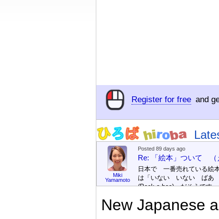
Register for free
and ge
Late
Posted 89 days ago
Re: 「絵本」ついて 
日本で 一番売れている絵
Miki
は「いない いない ばあ
Yamamoto
(Peek-a-boo)」だそうです。
次が「ぐりとぐら」だそう
New Japanese an
す。どちらも 1967年に 
版（しゅっぱん）されまし