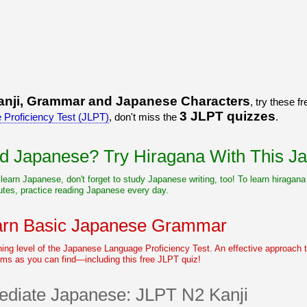
anji, Grammar and Japanese Characters
, try these f
3 JLPT quizzes
Proficiency Test (JLPT)
, don't miss the
.
 Japanese? Try Hiragana With This Ja
o learn Japanese, don't forget to study Japanese writing, too! To learn hiragana
nutes, practice reading Japanese every day.
arn Basic Japanese Grammar
ing level of the Japanese Language Proficiency Test. An effective approach 
s as you can find—including this free JLPT quiz!
ediate Japanese: JLPT N2 Kanji