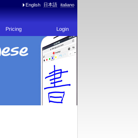
日本語
English
italiano
Pricing
Login