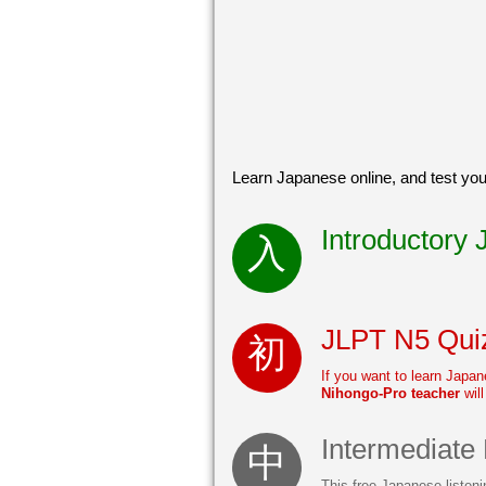
Learn Japanese online, and test you
Introductory
JLPT N5 Quiz
If you want to learn Japa
Nihongo-Pro teacher
wil
Intermediate 
This free Japanese listeni