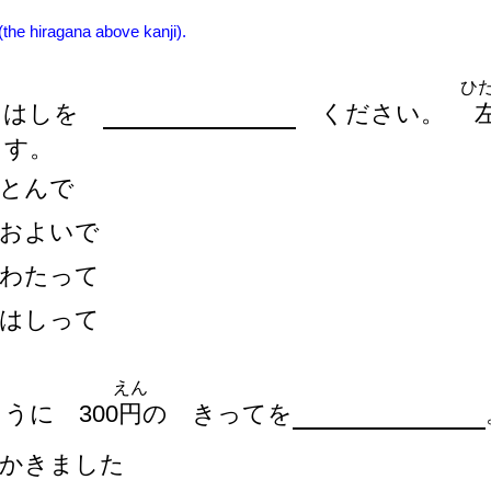
 (the hiragana above kanji).
ひ
 はしを
ください。
ます。
とんで
およいで
わたって
はしって
えん
うに 300
円
の きってを
かきました