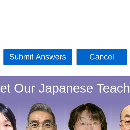
Submit Answers
Cancel
et Our Japanese Teach