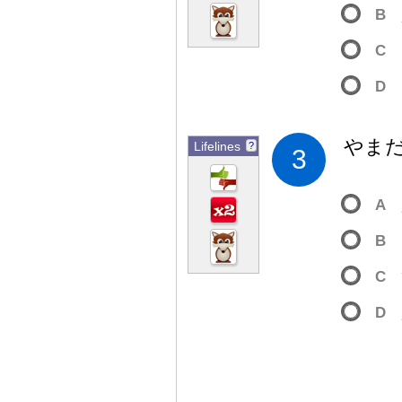
B
C
D
やま
Lifelines
?
3
A
B
C
D