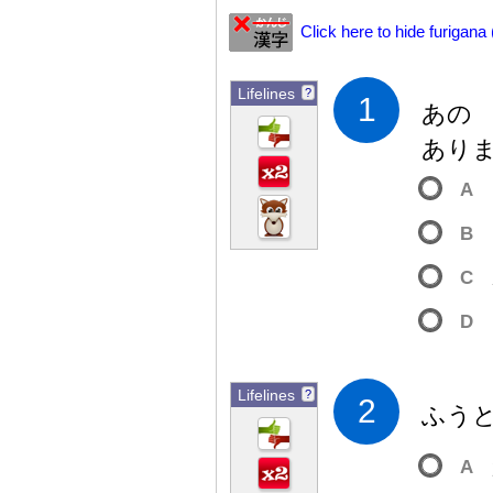
Click here to hide furigana
Lifelines
?
1
あの
あり
A
B
C
D
Lifelines
?
2
ふうと
A