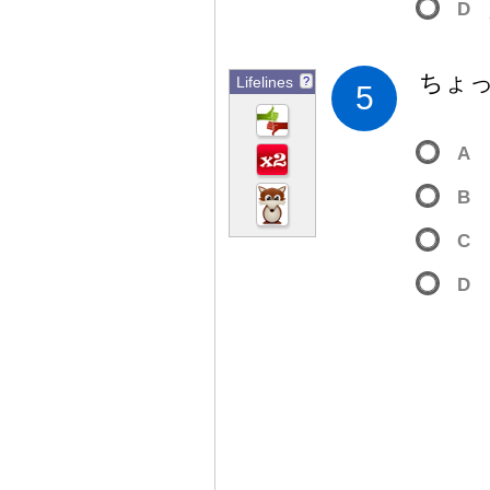
D
ちょ
Lifelines
?
5
A
B
C
D