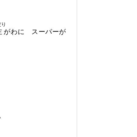
だり
左
がわに スーパーが
。