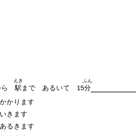
えき
ふん
から
駅
まで あるいて 15
分
かかります
いきます
あるきます