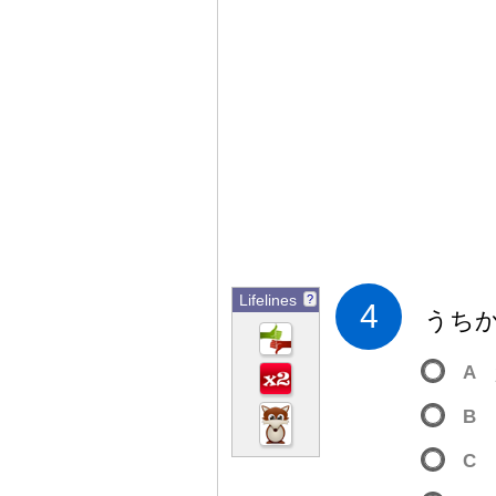
Lifelines
?
4
うち
A
B
C