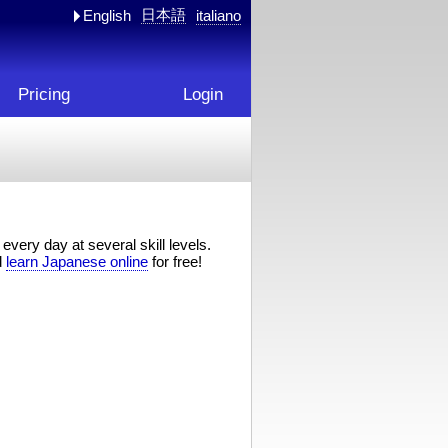
日本語
English
italiano
Pricing
Login
every day at several skill levels.
d
learn Japanese online
for free!