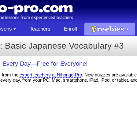
ssons
Teachers
Enroll
: Basic Japanese Vocabulary #3
 Every Day—Free for Everyone!
z from the
expert teachers at Nihongo-Pro
. New quizzes are available 
every day, from your PC, Mac, smartphone, iPad, iPod, or tablet, an