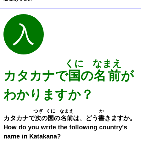
くに
なまえ
カタカナで
国
の
名前
が
わかりますか？
つぎ
くに
なまえ
か
カタカナで
次
の
国
の
名
前
は、どう
書
きますか。
How do you write the following country's
name in Katakana?