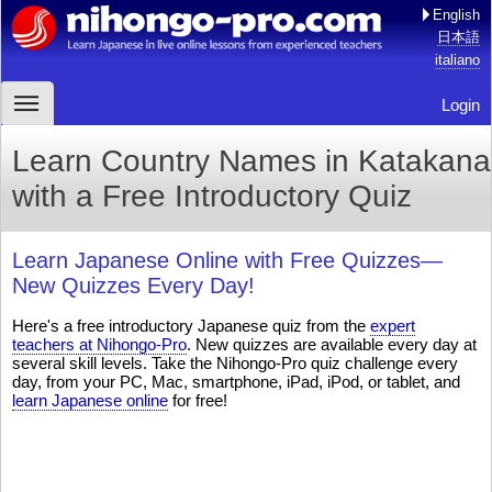
English
日本語
italiano
Login
Learn Country Names in Katakana
with a Free Introductory Quiz
Learn Japanese Online with Free Quizzes—
New Quizzes Every Day!
Here's a free introductory Japanese quiz from the
expert
teachers at Nihongo-Pro
. New quizzes are available every day at
several skill levels. Take the Nihongo-Pro quiz challenge every
day, from your PC, Mac, smartphone, iPad, iPod, or tablet, and
learn Japanese online
for free!