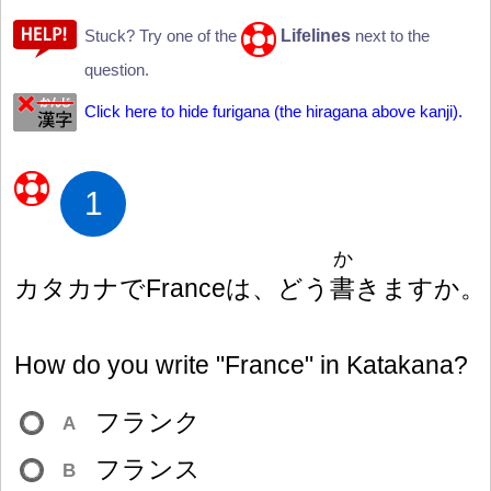
Lifelines
Stuck? Try one of the
next to the
question.
Click here to hide furigana (the hiragana above kanji).
1
か
カタカナでFranceは、どう
書
きますか。
How do you write "France" in Katakana?
フランク
A
フランス
B