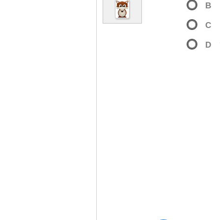
B
C
D