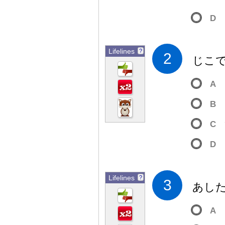
D
Lifelines
?
2
じこ
A
B
C
D
Lifelines
?
3
あし
A