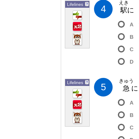
えき
Lifelines
?
4
駅
A
B
C
D
きゅう
Lifelines
?
5
急
A
B
C