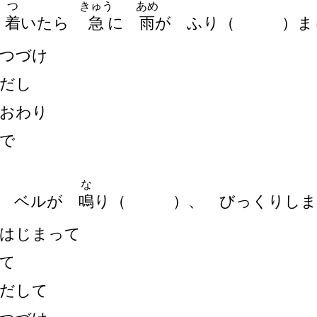
つ
きゅう
あめ
に
着
いたら
急
に
雨
が ふり
（
）
ま
つづけ
だし
おわり
で
な
に ベルが
鳴
り
（
）
、 びっくりしま
はじまって
て
だして