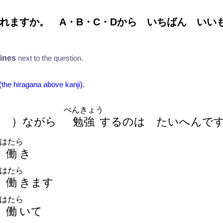
れますか。 A・B・C・Dから いちばん い
lines
next to the question.
 (the hiragana above kanji).
べんきょう
）
ながら
勉
強
するのは たいへんで
はたら
働
き
はたら
働
きます
はたら
働
いて