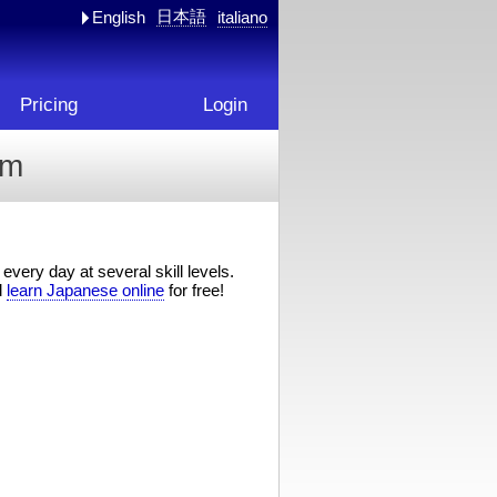
日本語
English
italiano
Pricing
Login
rm
every day at several skill levels.
d
learn Japanese online
for free!