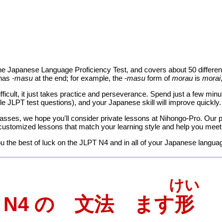
the Japanese Language Proficiency Test, and covers about 50 differ
 has
-masu
at the end; for example, the
-masu
form of
morau
is
morai
icult, it just takes practice and perseverance. Spend just a few min
 JLPT test questions), and your Japanese skill will improve quickly.
lasses, we hope you'll consider private lessons at Nihongo-Pro. Our 
 customized lessons that match your learning style and help you meet
 the best of luck on the JLPT N4 and in all of your Japanese languag
けい
T N4 の 文法 ます
形