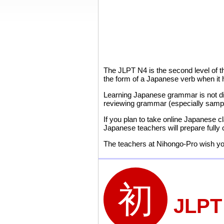
The JLPT N4 is the second level of 
the form of a Japanese verb when it
Learning Japanese grammar is not diff
reviewing grammar (especially sample
If you plan to take online Japanese c
Japanese teachers will prepare fully
The teachers at Nihongo-Pro wish you
JLP