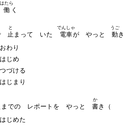
はたら
働
く
と
でんしゃ
うご
で
止
まって いた
電
車
が やっと
動
き
おわり
はじめ
つづける
はじまり
か
たまでの レポートを やっと
書
き
（
はじめた