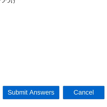
つづけ
Submit Answers
Cancel