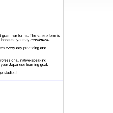
ent grammar forms. The
-masu
form is
, because you say
moraimasu
.
utes every day practicing and
professional, native-speaking
 your Japanese learning goal.
e studies!