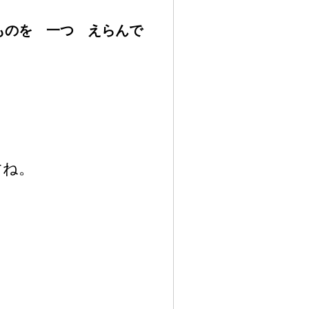
いものを
一
つ えらんで
すね。