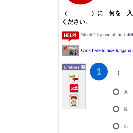
（
）
に
何
を
入
ください。
Life
Stuck? Try one of the
Click here to hide furigana
Lifelines
?
1
（
A
B
C