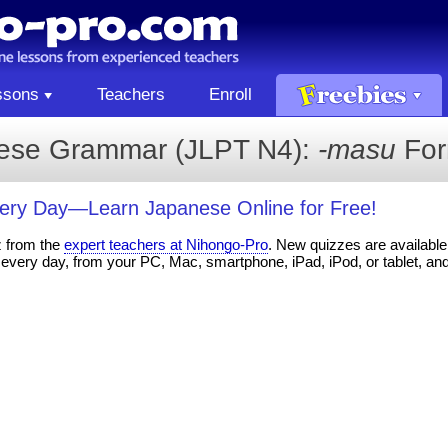
ssons
Teachers
Enroll
nese Grammar (JLPT N4):
-masu
Fo
ery Day—Learn Japanese Online for Free!
z from the
expert teachers at Nihongo-Pro
. New quizzes are available 
every day, from your PC, Mac, smartphone, iPad, iPod, or tablet, an