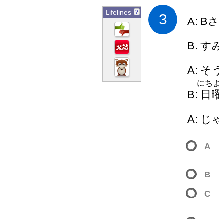
Lifelines
?
3
A: B
B: 
A: 
にち
B:
日
A: じ
A
B
C