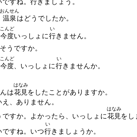
いいですね。
行
きましょう。
おんせん
温
泉
はどうでしたか。
こんど
い
今
度
いっしょに
行
きません。
そうですか。
こんど
い
今
度
、いっしょに
行
きませんか。
はなみ
さんは
花
見
をしたことがありますか。
いいえ、ありません。
はなみ
そうですか。よかったら、いっしょに
花
見
をし
い
いいですね。いつ
行
きましょうか。