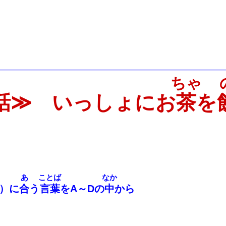
ちゃ
話≫ いっしょにお
茶
を
あ
ことば
なか
）
に
合
う
言
葉
をA
～
Dの
中
から