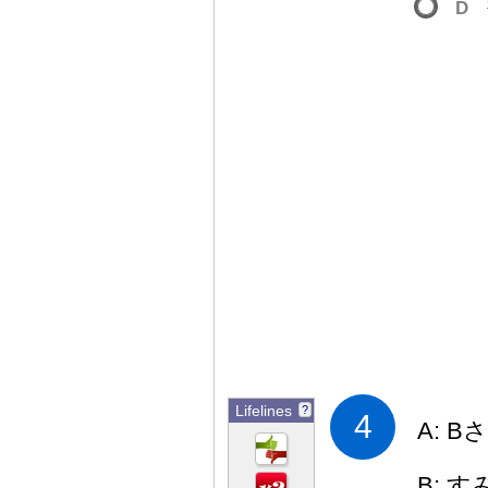
D
Lifelines
?
4
A: B
B: 