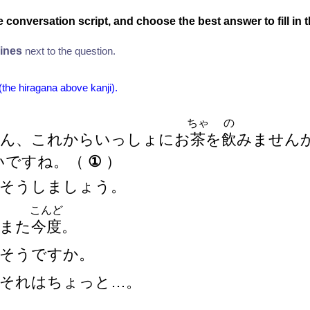
 conversation script, and choose the best answer to fill in t
lines
next to the question.
 (the hiragana above kanji).
ちゃ
の
Bさん、これからいっしょにお
茶
を
飲
みません
いいですね。
（
①
）
そうしましょう。
こんど
また
今
度
。
そうですか。
それはちょっと…。