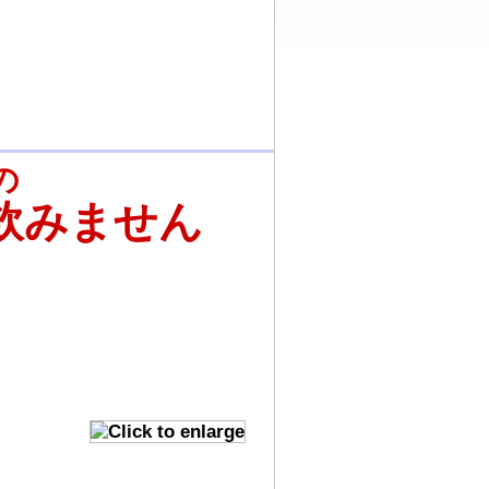
の
飲
みません