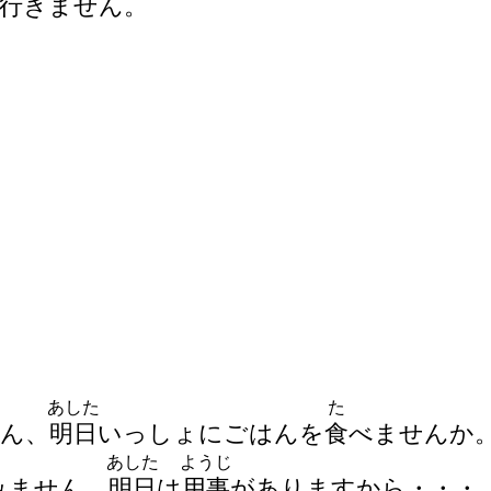
行
きません。
あした
た
さん、
明
日
いっしょにごはんを
食
べませんか
あした
ようじ
すみません。
明
日
は
用
事
がありますから・・・