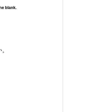
he blank.
か。