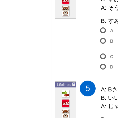
A: 
B: 
A
B
C
D
Lifelines
?
5
A: B
B: 
A: じ