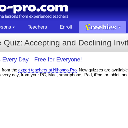
ssons
Teachers
Enroll
Quiz: Accepting and Declining Invit
 Every Day—Free for Everyone!
z from the
expert teachers at Nihongo-Pro
. New quizzes are available 
every day, from your PC, Mac, smartphone, iPad, iPod, or tablet, an