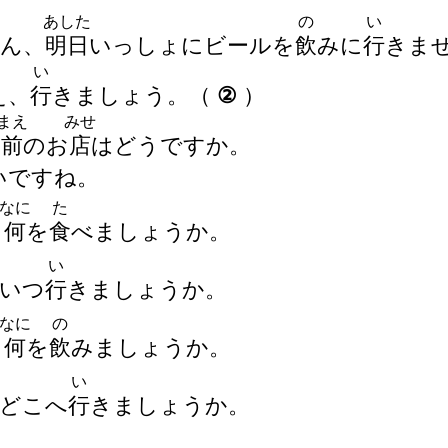
あした
の
い
さん、
明
日
いっしょにビールを
飲
みに
行
きま
い
え、
行
きましょう。
（
②
）
まえ
みせ
の
前
のお
店
はどうですか。
いいですね。
なに
た
何
を
食
べましょうか。
い
いつ
行
きましょうか。
なに
の
何
を
飲
みましょうか。
い
どこへ
行
きましょうか。