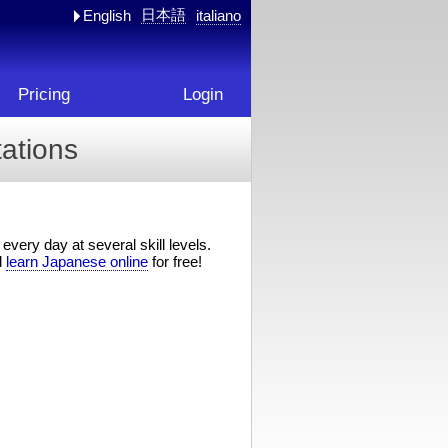
日本語
English
italiano
Pricing
Login
ations
every day at several skill levels.
d
learn Japanese online
for free!