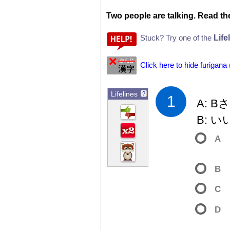
Two people are talking. Read the
Life
Stuck? Try one of the
Click here to hide furigana
Lifelines
?
1
A: 
B: 
A
B
C
D