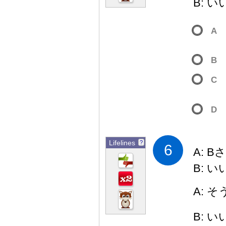
B: 
A
B
C
D
Lifelines
?
6
A: B
B: 
A: 
B: 