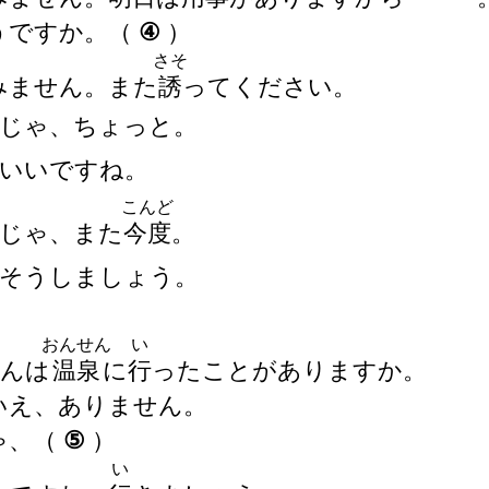
そうですか。
（
④
）
さそ
すみません。また
誘
ってください。
じゃ、ちょっと。
いいですね。
こんど
じゃ、また
今
度
。
そうしましょう。
おんせん
い
さんは
温
泉
に
行
ったことがありますか。
いいえ、ありません。
ゃ、
（
⑤
）
い