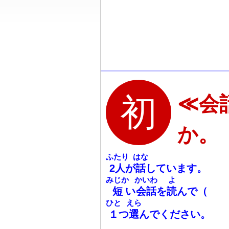
≪会
か。
ふたり
はな
2
人
が
話
しています。
みじか
かいわ
よ
短
い
会
話
を
読
んで
（
ひと
えら
１
つ
選
んでください。