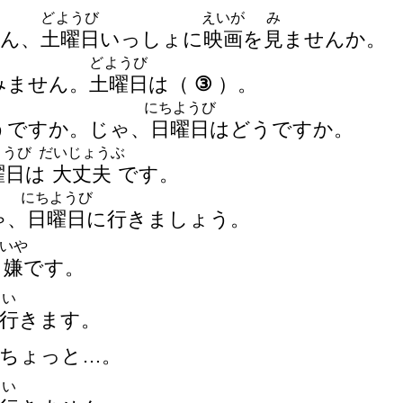
どようび
えいが
み
さん、
土
曜
日
いっしょに
映
画
を
見
ませんか。
どようび
すみません。
土
曜
日
は
（
③
）
。
にちようび
そうですか。じゃ、
日
曜
日
はどうですか。
ようび
だいじょうぶ
曜
日
は
大
丈
夫
です。
にちようび
ゃ、
日
曜
日
に
行
きましょう。
いや
嫌
です。
い
行
きます。
ちょっと…。
い