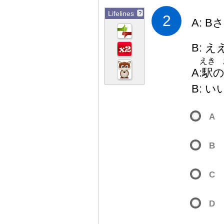
Lifelines
?
2
A: B
B: え
えき
A:
駅
B: 
A
B
C
D