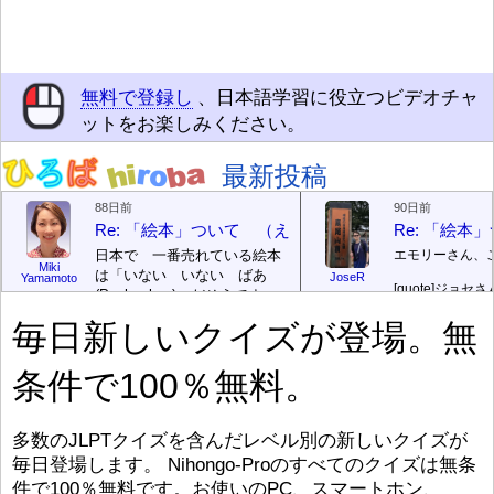
無料で登録し
、日本語学習に役立つビデオチャ
ットをお楽しみください。
最新投稿
88日前
90日前
Re: 「絵本」ついて （えほん ついて）
Re: 「絵
日本で 一番売れている絵本
エモリーさん、
Miki
は「いない いない ばあ
JoseR
Yamamoto
[quote]
ジョセさ
(Peek-a-boo)」だそうです。
ですか。どうで
次が「ぐりとぐら」だそうで
毎日新しいクイズが登場。無
す。どちらも 1967年に 出
まあ、仕事（し
版（しゅっぱん）されまし
（す）きですよ
条件で100％無料。
た。
絵本はロ
[/font][/color][/size]
（こ）みソフト
ングセラーがおおいですか
アです。現在（
ら、あたらしいのは あま
行機（ひこうき
り ありません。「絵本作家
る会社（かいし
多数のJLPTクイズを含んだレベル別の新しいクイズが
（えほんさっか picture book
と）めています
毎日登場します。 Nihongo-Proのすべてのクイズは無条
author) に なるのは とて
ん）はあります
件で100％無料です。お使いのPC、スマートホン、
び）が慌（あわ
も むずかしいそうです。よ