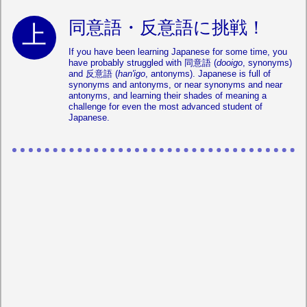
同意語・反意語に挑戦！
If you have been learning Japanese for some time, you
have probably struggled with 同意語 (
dooigo
, synonyms)
and 反意語 (
han'igo
, antonyms). Japanese is full of
synonyms and antonyms, or near synonyms and near
antonyms, and learning their shades of meaning a
challenge for even the most advanced student of
Japanese.