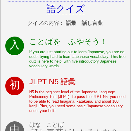
語クイズ
クイズの内容：
語彙 話し言葉
ことばを ふやそう！
If you are just starting out to learn Japanese, you are no
doubt trying hard to learn Japanese vocabulary. This free
quiz is here to help, with five introductory Japanese
vocabulary words.
JLPT N5 語彙
N5 is the beginner level of the Japanese Language
Proficiency Test (JLPT). To pass the JLPT N5, you need
to be able to read hiragana, katakana, and about 100
kanji. Plus, you need some basic Japanese vocabulary
under your belt!
はな
ことば