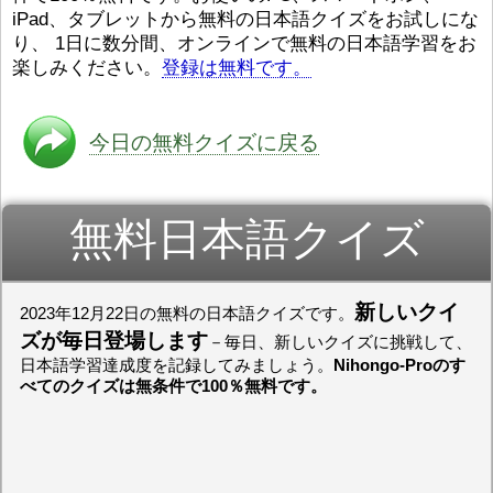
iPad、タブレットから無料の日本語クイズをお試しにな
ストレスが溜（
かったら、このYouTubeを見
です。結局（け
てくださいね。
[/font][/color]
り、 1日に数分間、オンラインで無料の日本語学習をお
ログラミングが
https://www.youtube.com/watch?
[/size]
楽しみください。
登録は無料です。
きなので、プロ
v=psCoMkMOQlY
[/color]
働（はたら）け
いしゃ）は別（
思（おも）いま
今日の無料クイズに戻る
でも、将来（し
本（にほん）で
く）したくて、
無料日本語クイズ
と）、就職（し
してみたいです
からの夢（ゆめ
（いま）は全力
でお金（かね）
新しいクイ
2023年12月22日の無料の日本語クイズです。
いますwww。
ズが毎日登場します
－毎日、新しいクイズに挑戦して、
[quote]
すごいす
日本語学習達成度を記録してみましょう。
Nihongo-Proのす
うございました
べてのクイズは無条件で100％無料です。
すよね！！
[/quot
ありがとうござ
リーさんも引き
挑戦しましょう