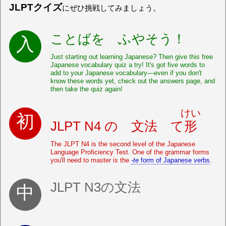
JLPTクイズ
にぜひ挑戦してみましょう。
ことばを ふやそう！
Just starting out learning Japanese? Then give this free
Japanese vocabulary quiz a try! It's got five words to
add to your Japanese vocabulary—even if you don't
know these words yet, check out the answers page, and
then take the quiz again!
けい
JLPT N4 の 文法 て
形
The JLPT N4 is the second level of the Japanese
Language Proficiency Test. One of the grammar forms
you'll need to master is the
-te
form of Japanese verbs
.
JLPT N3の文法