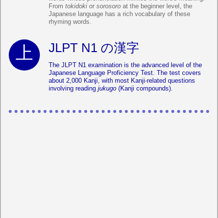
From
tokidoki
or
sorosoro
at the beginner level, the
Japanese language has a rich vocabulary of these
rhyming words.
JLPT N1 の漢字
The JLPT N1 examination is the advanced level of the
Japanese Language Proficiency Test. The test covers
about 2,000 Kanji, with most Kanji-related questions
involving reading
jukugo
(Kanji compounds).