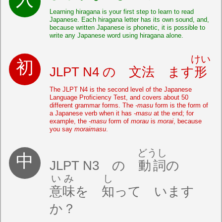
Learning hiragana is your first step to learn to read
Japanese. Each hiragana letter has its own sound, and,
because written Japanese is phonetic, it is possible to
write any Japanese word using hiragana alone.
けい
JLPT N4 の 文法 ます
形
The JLPT N4 is the second level of the Japanese
Language Proficiency Test, and covers about 50
different grammar forms. The
-masu
form is the form of
a Japanese verb when it has
-masu
at the end; for
example, the
-masu
form of
morau
is
morai
, because
you say
moraimasu
.
どうし
JLPT N3 の
動詞
の
いみ
し
意味
を
知
って います
か？