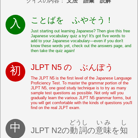
クイズの内容：
文法 語彙 読解
ことばを ふやそう！
Just starting out learning Japanese? Then give this free
Japanese vocabulary quiz a try! It's got five words to
add to your Japanese vocabulary—even if you don't
know these words yet, check out the answers page, and
then take the quiz again!
JLPT N5 の ぶんぽう
The JLPT N5 is the first level of the Japanese Language
Proficiency Test. To master the grammar portion of the
JLPT N5, one good study technique is to try as many
sample test questions as possible. Not only will you
gradually learn the various JLPT N5 grammar forms, but
you will get comfortable with the kinds of questions you'll
find on the real JLPT exam.
どうし
いみ
し
JLPT N2の
動詞
の
意味
を
知