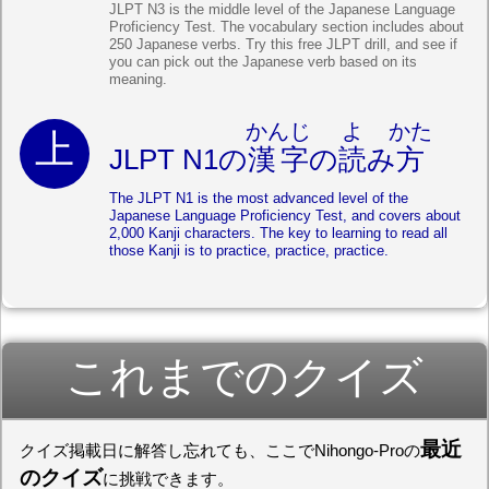
JLPT N3 is the middle level of the Japanese Language
Proficiency Test. The vocabulary section includes about
250 Japanese verbs. Try this free JLPT drill, and see if
you can pick out the Japanese verb based on its
meaning.
かんじ
よ
かた
JLPT N1の
漢字
の
読
み
方
The JLPT N1 is the most advanced level of the
Japanese Language Proficiency Test, and covers about
2,000 Kanji characters. The key to learning to read all
those Kanji is to practice, practice, practice.
これまでのクイズ
最近
クイズ掲載日に解答し忘れても、ここでNihongo-Proの
のクイズ
に挑戦できます。