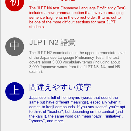
The JLPT N4 test (Japanese Language Proficiency Test)
includes a new grammar section that involves arranging
sentence fragments in the correct order. It turns out to
be one of the more difficult sections for most JLPT
students.
JLPT N2 語彙
The JLPT N2 examination is the upper intermediate level
of the Japanese Language Proficiency Test. The test
covers about 5,000 vocabulary terms (including about
3,000 Japanese words from the JLPT N3, N4, and N5
exams).
間違えやすい漢字
Japanese is full of homonyms (words that sound the
same but have different meanings), especially when it
comes to kanji compounds. If you say
sensei
, you're apt
to think of "teacher", but depending on the context (and
the kanji!), the same word can mean "oath", "initiative",
"tyranny", and more.