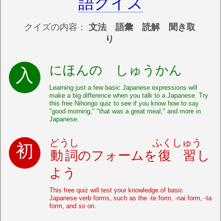
語クイズ
クイズの内容：
文法 語彙 読解 聞き取
り
にほんの しゅうかん
Learning just a few basic Japanese expressions will
make a big difference when you talk to a Japanese. Try
this free Nihongo quiz to see if you know how to say
"good morning," "that was a great meal," and more in
Japanese.
どうし
ふくしゅう
動詞
のフォームを
復習
し
よう
This free quiz will test your knowledge of basic
Japanese verb forms, such as the -te form, -nai form, -ta
form, and so on.