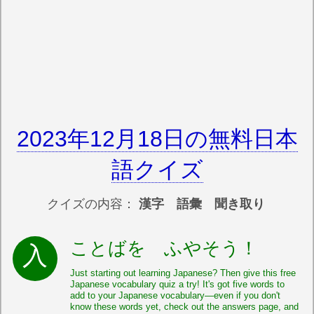
2023年12月18日の無料日本
語クイズ
クイズの内容：
漢字 語彙 聞き取り
ことばを ふやそう！
Just starting out learning Japanese? Then give this free
Japanese vocabulary quiz a try! It's got five words to
add to your Japanese vocabulary—even if you don't
know these words yet, check out the answers page, and