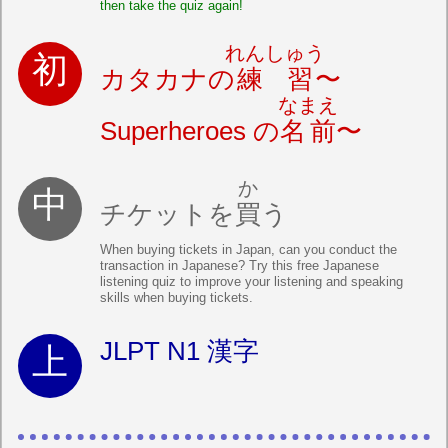
then take the quiz again!
れんしゅう
カタカナの
練習
〜
なまえ
Superheroes の
名前
〜
か
チケットを
買
う
When buying tickets in Japan, can you conduct the
transaction in Japanese? Try this free Japanese
listening quiz to improve your listening and speaking
skills when buying tickets.
JLPT N1 漢字