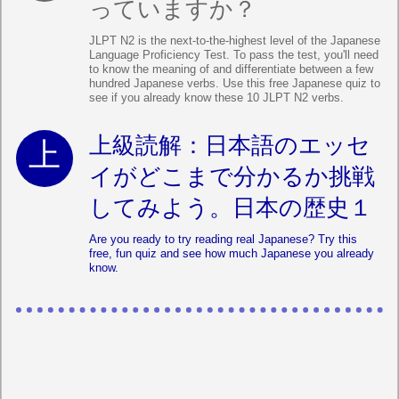
っていますか？
JLPT N2 is the next-to-the-highest level of the Japanese
Language Proficiency Test. To pass the test, you'll need
to know the meaning of and differentiate between a few
hundred Japanese verbs. Use this free Japanese quiz to
see if you already know these 10 JLPT N2 verbs.
上級読解：日本語のエッセ
イがどこまで分かるか挑戦
してみよう。日本の歴史１
Are you ready to try reading real Japanese? Try this
free, fun quiz and see how much Japanese you already
know.