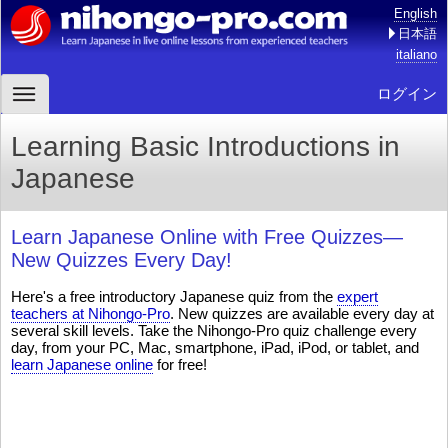
English
日本語
italiano
ログイン
Learning Basic Introductions in
Japanese
Learn Japanese Online with Free Quizzes—
New Quizzes Every Day!
Here's a free introductory Japanese quiz from the
expert
teachers at Nihongo-Pro
. New quizzes are available every day at
several skill levels. Take the Nihongo-Pro quiz challenge every
day, from your PC, Mac, smartphone, iPad, iPod, or tablet, and
learn Japanese online
for free!