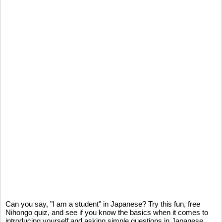
Can you say, "I am a student" in Japanese? Try this fun, free
Nihongo quiz, and see if you know the basics when it comes to
introducing yourself and asking simple questions in Japanese.