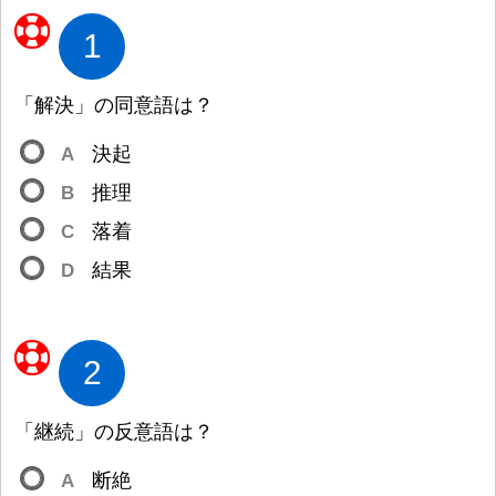
1
「
解
決
」の
同
意
語
は
？
A
決
起
B
推
理
C
落
着
D
結
果
2
「
継
続
」の
反
意
語
は
？
A
断
絶