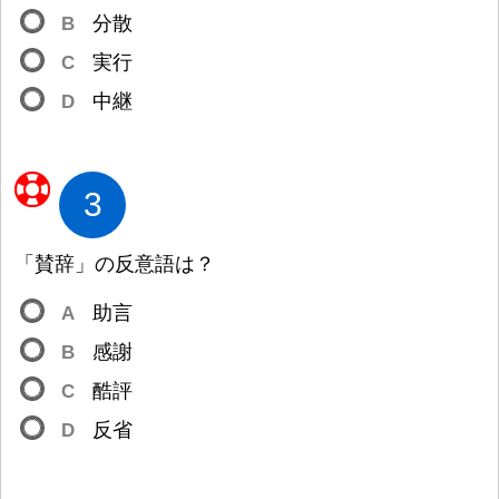
B
分
散
C
実
行
D
中
継
3
「
賛
辞
」の
反
意
語
は
？
A
助
言
B
感
謝
C
酷
評
D
反
省