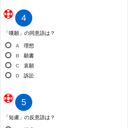
4
「
嘆
願
」の
同
意
語
は
？
A
理
想
B
願
書
C
哀
願
D
訴
訟
5
「
短
慮
」の
反
意
語
は
？