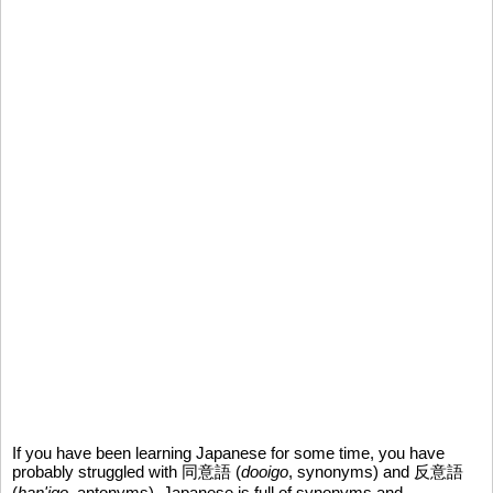
If you have been learning Japanese for some time, you have
probably struggled with 同意語 (
dooigo
, synonyms) and 反意語
(
han'igo
, antonyms). Japanese is full of synonyms and