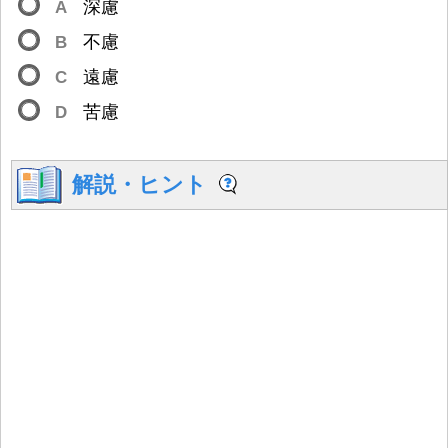
A
深
慮
B
不
慮
C
遠
慮
D
苦
慮
解説
・ヒント