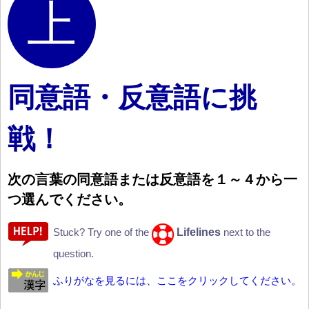
同意語・反意語に挑
戦！
次
の
言
葉
の
同
意
語
または
反
意
語
を
１
～
４
から
一
つ
選
んでください。
Lifelines
Stuck? Try one of the
next to the
question.
ふりがなを見るには、ここをクリックしてください。