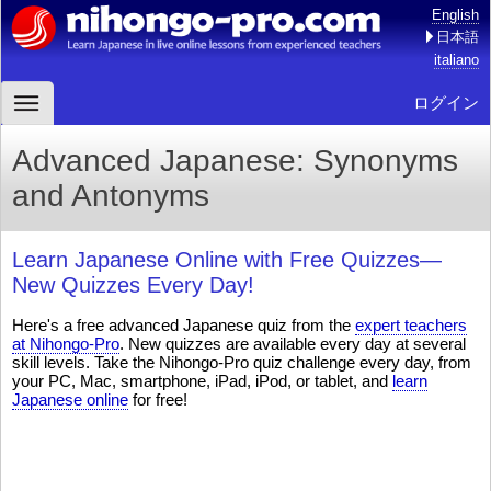
English
日本語
italiano
ログイン
Advanced Japanese: Synonyms
and Antonyms
Learn Japanese Online with Free Quizzes—
New Quizzes Every Day!
Here's a free advanced Japanese quiz from the
expert teachers
at Nihongo-Pro
. New quizzes are available every day at several
skill levels. Take the Nihongo-Pro quiz challenge every day, from
your PC, Mac, smartphone, iPad, iPod, or tablet, and
learn
Japanese online
for free!