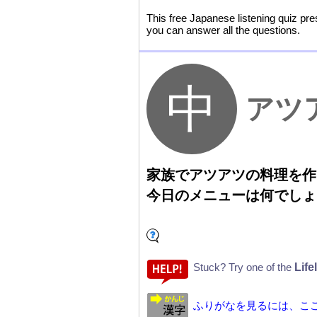
This free Japanese listening quiz pre
you can answer all the questions.
アツ
家
族
でアツアツの
料
理
を
作
今
日
のメニューは
何
でしょ
Life
Stuck? Try one of the
ふりがなを見るには、こ