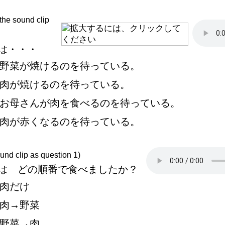
o the sound clip
は・・・
野
菜
が
焼
けるのを
待
っている。
肉
が
焼
けるのを
待
っている。
お
母
さんが
肉
を
食
べるのを
待
っている。
肉
が
赤
くなるのを
待
っている。
und clip as question 1)
は どの
順
番
で
食
べましたか
？
肉
だけ
肉
→
野
菜
野
菜
→
肉