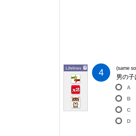
Lifelines
(same so
?
4
男
の
子
A
B
C
D