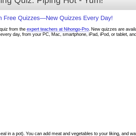
ing Quiz: Piping Hot - Yum!
th Free Quizzes—New Quizzes Every Day!
 quiz from the
expert teachers at Nihongo-Pro
. New quizzes are availa
every day, from your PC, Mac, smartphone, iPad, iPod, or tablet, an
meal in a pot). You can add meat and vegetables to your liking, and wat