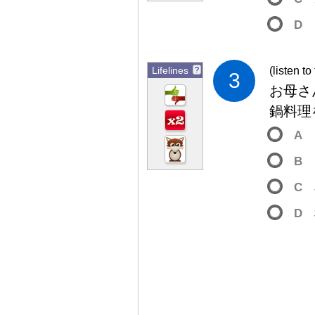
D
Lifelines
(listen to
?
3
お
母
さ
鍋
料
理
A
B
C
D