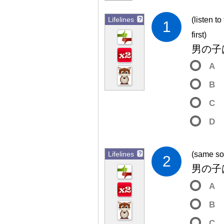
Lifelines
(listen t
?
1
first)
男
の
子
A
B
C
D
Lifelines
(same so
?
2
男
の
子
A
B
C