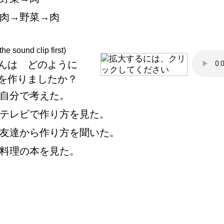
肉
→
野
菜
→
肉
 the sound clip first)
んは どのように
を
作
りましたか
？
自
分
で
考
えた。
テレビで
作
り
方
を
見
た。
友
達
から
作
り
方
を
聞
いた。
料
理
の
本
を
見
た。