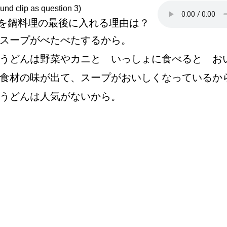
und clip as question 3)
を
鍋
料
理
の
最
後
に
入
れる
理
由
は
？
スープがべたべたするから。
うどんは
野
菜
やカニと いっしょに
食
べると お
食
材
の
味
が
出
て、スープがおいしくなっているか
うどんは
人
気
がないから。