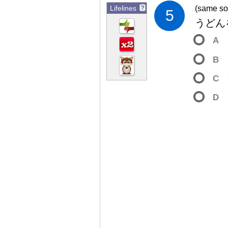
Lifelines
(same so
?
5
うどん
A
B
C
D