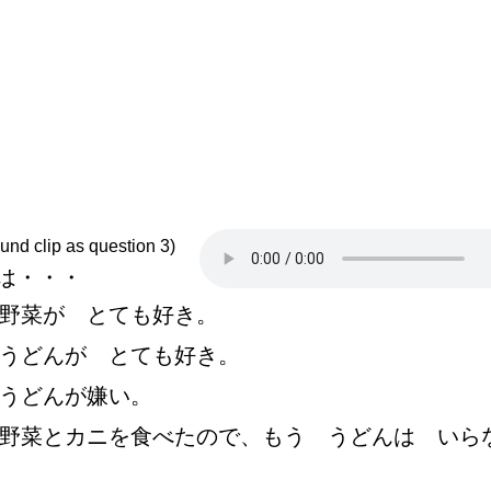
und clip as question 3)
は・・・
野
菜
が とても
好
き。
うどんが とても
好
き。
うどんが
嫌
い。
野
菜
とカニを
食
べたので、もう うどんは いら