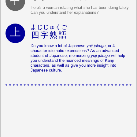
Here's a woman relating what she has been doing lately.
Can you understand her explanations?
よじじゅくご
四字熟語
Do you know a lot of Japanese
yoji-jukugo
, or 4-
character idiomatic expressions? As an advanced
student of Japanese, memorizing
yoji-jukugo
will help
you understand the nuanced meanings of Kanji
characters, as well as give you more insight into
Japanese culture.