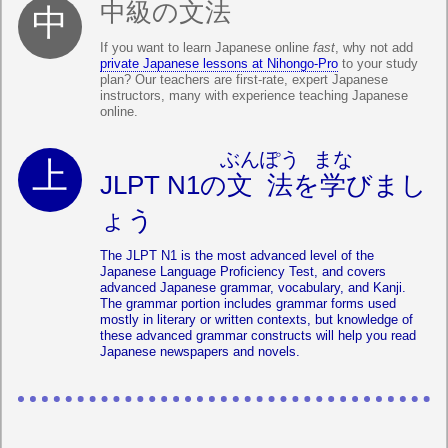
中級の文法
If you want to learn Japanese online
fast
, why not add
private Japanese lessons at Nihongo-Pro
to your study
plan? Our teachers are first-rate, expert Japanese
instructors, many with experience teaching Japanese
online.
ぶんぽう
まな
JLPT N1の
文法
を
学
びまし
ょう
The JLPT N1 is the most advanced level of the
Japanese Language Proficiency Test, and covers
advanced Japanese grammar, vocabulary, and Kanji.
The grammar portion includes grammar forms used
mostly in literary or written contexts, but knowledge of
these advanced grammar constructs will help you read
Japanese newspapers and novels.