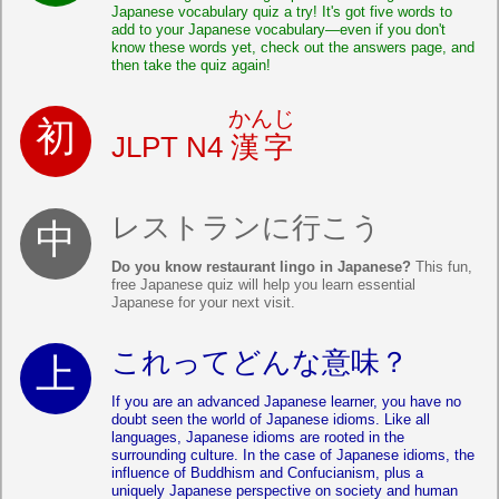
Japanese vocabulary quiz a try! It's got five words to
add to your Japanese vocabulary—even if you don't
know these words yet, check out the answers page, and
then take the quiz again!
かんじ
JLPT N4
漢字
レストランに行こう
Do you know restaurant lingo in Japanese?
This fun,
free Japanese quiz will help you learn essential
Japanese for your next visit.
これってどんな意味？
If you are an advanced Japanese learner, you have no
doubt seen the world of Japanese idioms. Like all
languages, Japanese idioms are rooted in the
surrounding culture. In the case of Japanese idioms, the
influence of Buddhism and Confucianism, plus a
uniquely Japanese perspective on society and human