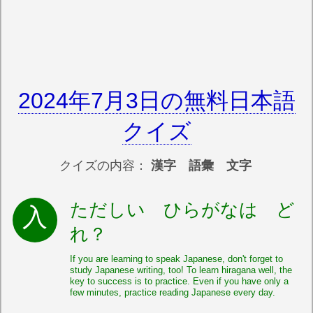
2024年7月3日の無料日本語
クイズ
クイズの内容：
漢字 語彙 文字
ただしい ひらがなは ど
れ？
If you are learning to speak Japanese, don't forget to
study Japanese writing, too! To learn hiragana well, the
key to success is to practice. Even if you have only a
few minutes, practice reading Japanese every day.