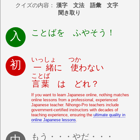
クイズの内容：
漢字 文法 語彙 文字
聞き取り
ことばを ふやそう！
いっしょ
つか
一緒
に
使
わない
ことば
言葉
は どれ？
If you want to learn Japanese online, nothing matches
online lessons from a professional, experienced
Japanese teacher. Nihongo-Pro teachers include
government-certified instructors with decades of
teaching experience, ensuring the
ultimate quality in
online Japanese lessons
.
もう・・・やだ・・・