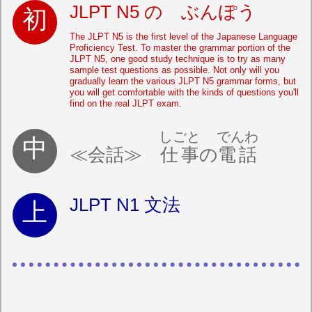
JLPT N5 の ぶんぽう
The JLPT N5 is the first level of the Japanese Language
Proficiency Test. To master the grammar portion of the
JLPT N5, one good study technique is to try as many
sample test questions as possible. Not only will you
gradually learn the various JLPT N5 grammar forms, but
you will get comfortable with the kinds of questions you'll
find on the real JLPT exam.
しごと
でんわ
≪会話≫
仕事
の
電話
JLPT N1 文法