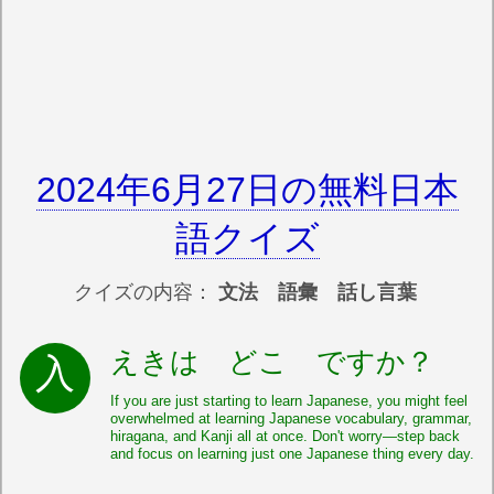
2024年6月27日の無料日本
語クイズ
クイズの内容：
文法 語彙 話し言葉
えきは どこ ですか？
If you are just starting to learn Japanese, you might feel
overwhelmed at learning Japanese vocabulary, grammar,
hiragana, and Kanji all at once. Don't worry—step back
and focus on learning just one Japanese thing every day.