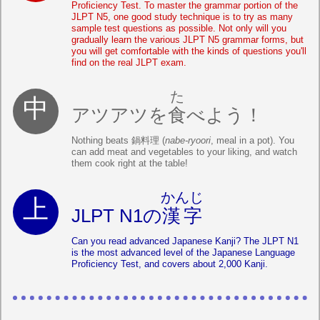
Proficiency Test. To master the grammar portion of the
JLPT N5, one good study technique is to try as many
sample test questions as possible. Not only will you
gradually learn the various JLPT N5 grammar forms, but
you will get comfortable with the kinds of questions you'll
find on the real JLPT exam.
た
アツアツを
食
べよう！
Nothing beats 鍋料理 (
nabe-ryoori
, meal in a pot). You
can add meat and vegetables to your liking, and watch
them cook right at the table!
かんじ
JLPT N1の
漢字
Can you read advanced Japanese Kanji? The JLPT N1
is the most advanced level of the Japanese Language
Proficiency Test, and covers about 2,000 Kanji.