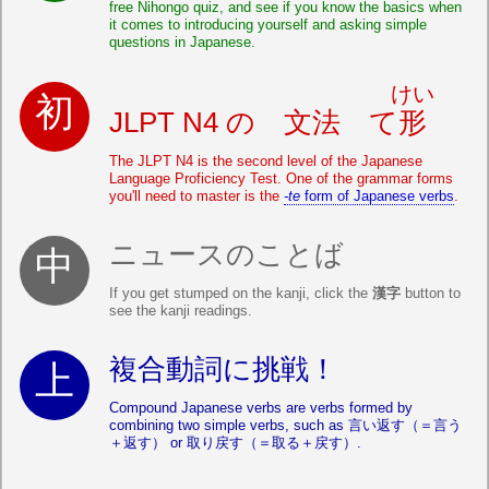
free Nihongo quiz, and see if you know the basics when
it comes to introducing yourself and asking simple
questions in Japanese.
けい
JLPT N4 の 文法 て
形
The JLPT N4 is the second level of the Japanese
Language Proficiency Test. One of the grammar forms
you'll need to master is the
-te
form of Japanese verbs
.
ニュースのことば
If you get stumped on the kanji, click the
漢字
button to
see the kanji readings.
複合動詞に挑戦！
Compound Japanese verbs are verbs formed by
combining two simple verbs, such as 言い返す（＝言う
＋返す） or 取り戻す（＝取る＋戻す）.