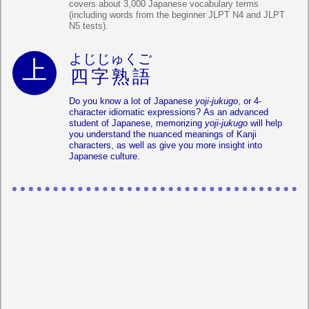
covers about 3,000 Japanese vocabulary terms
(including words from the beginner JLPT N4 and JLPT
N5 tests).
よじじゅくご
四字熟語
Do you know a lot of Japanese
yoji-jukugo
, or 4-
character idiomatic expressions? As an advanced
student of Japanese, memorizing
yoji-jukugo
will help
you understand the nuanced meanings of Kanji
characters, as well as give you more insight into
Japanese culture.