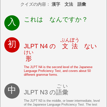
クイズの内容：
漢字 文法 語彙
これは なんですか？
ぶんぽう
JLPT N4 の
文法
ない
けい
形
The JLPT N4 is the second level of the Japanese
Language Proficiency Test, and covers about 50
different grammar forms.
ごい
JLPT N3 の
語彙
The JLPT N3 is the middle, or lower intermediate, level
of the Japanese Language Proficiency Test. The test