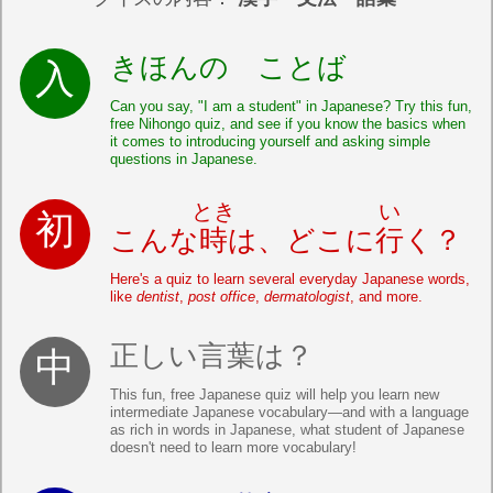
きほんの ことば
Can you say, "I am a student" in Japanese? Try this fun,
free Nihongo quiz, and see if you know the basics when
it comes to introducing yourself and asking simple
questions in Japanese.
とき
い
こんな
時
は、どこに
行
く？
Here's a quiz to learn several everyday Japanese words,
like
dentist
,
post office
,
dermatologist
, and more.
正しい言葉は？
This fun, free Japanese quiz will help you learn new
intermediate Japanese vocabulary—and with a language
as rich in words in Japanese, what student of Japanese
doesn't need to learn more vocabulary!