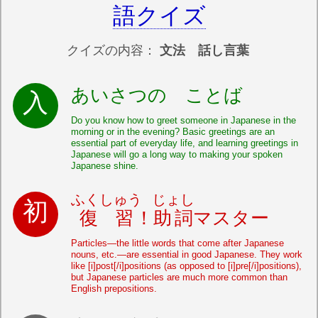
語クイズ
クイズの内容：
文法 話し言葉
あいさつの ことば
Do you know how to greet someone in Japanese in the
morning or in the evening? Basic greetings are an
essential part of everyday life, and learning greetings in
Japanese will go a long way to making your spoken
Japanese shine.
ふくしゅう
じょし
復習
！
助詞
マスター
Particles—the little words that come after Japanese
nouns, etc.—are essential in good Japanese. They work
like [i]post[/i]positions (as opposed to [i]pre[/i]positions),
but Japanese particles are much more common than
English prepositions.