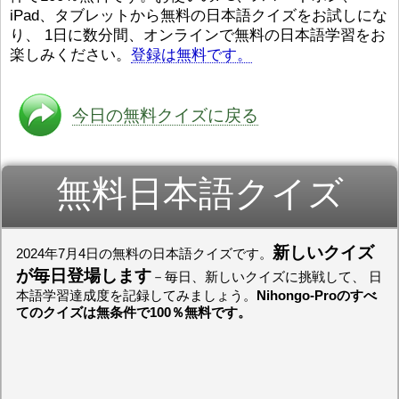
iPad、タブレットから無料の日本語クイズをお試しにな
ストレスが溜（
かったら、このYouTubeを見
です。結局（け
てくださいね。
[/font][/color]
り、 1日に数分間、オンラインで無料の日本語学習をお
ログラミングが
https://www.youtube.com/watch?
[/size]
楽しみください。
登録は無料です。
きなので、プロ
v=psCoMkMOQlY
[/color]
働（はたら）け
いしゃ）は別（
思（おも）いま
今日の無料クイズに戻る
でも、将来（し
本（にほん）で
く）したくて、
無料日本語クイズ
と）、就職（し
してみたいです
からの夢（ゆめ
（いま）は全力
でお金（かね）
新しいクイズ
2024年7月4日の無料の日本語クイズです。
いますwww。
が毎日登場します
－毎日、新しいクイズに挑戦して、 日
[quote]
すごいす
本語学習達成度を記録してみましょう。
Nihongo-Proのすべ
うございました
てのクイズは無条件で100％無料です。
すよね！！
[/quot
ありがとうござ
リーさんも引き
挑戦しましょう