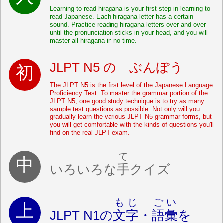
Learning to read hiragana is your first step in learning to
read Japanese. Each hiragana letter has a certain
sound. Practice reading hiragana letters over and over
until the pronunciation sticks in your head, and you will
master all hiragana in no time.
JLPT N5 の ぶんぽう
The JLPT N5 is the first level of the Japanese Language
Proficiency Test. To master the grammar portion of the
JLPT N5, one good study technique is to try as many
sample test questions as possible. Not only will you
gradually learn the various JLPT N5 grammar forms, but
you will get comfortable with the kinds of questions you'll
find on the real JLPT exam.
て
いろいろな
手
クイズ
もじ
ごい
JLPT N1の
文字
・
語彙
を