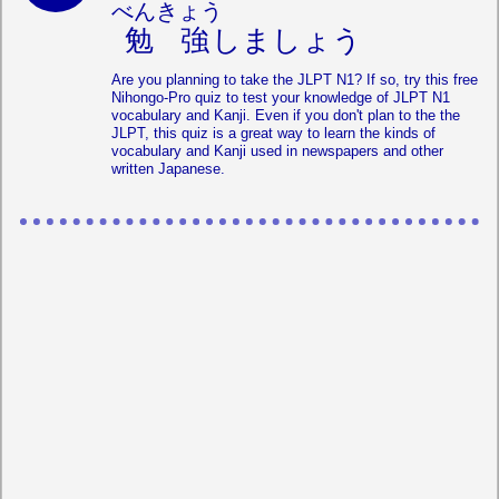
べんきょう
勉強
しましょう
Are you planning to take the JLPT N1? If so, try this free
Nihongo-Pro quiz to test your knowledge of JLPT N1
vocabulary and Kanji. Even if you don't plan to the the
JLPT, this quiz is a great way to learn the kinds of
vocabulary and Kanji used in newspapers and other
written Japanese.