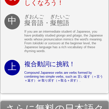
しくなろう！
ぎおんご
ぎたいご
擬音語
・
擬態語
If you are an intermediate student of Japanese, you
have probably studied
giongo
and
gitaigo
, the Japanese
words whose pronunciation mimics the word's meaning.
From
tokidoki
or
sorosoro
at the beginner level, the
Japanese language has a rich vocabulary of these
rhyming words.
複合動詞に挑戦！
Compound Japanese verbs are verbs formed by
combining two simple verbs, such as 言い返す（＝言う
＋返す） or 取り戻す（＝取る＋戻す）.
さらに無料の日本語ク