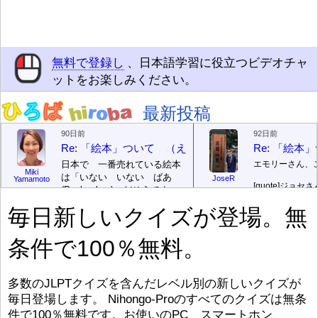
無料で登録し
、日本語学習に役立つビデオチャ
ットをお楽しみください。
最新投稿
90日前
92日前
Re: 「絵本」ついて （えほん ついて）
Re: 「絵
日本で 一番売れている絵本
エモリーさん、
Miki
は「いない いない ばあ
JoseR
Yamamoto
[quote]
ジョセさ
(Peek-a-boo)」だそうです。
ですか。どうで
次が「ぐりとぐら」だそうで
毎日新しいクイズが登場。無
す。どちらも 1967年に 出
まあ、仕事（し
版（しゅっぱん）されまし
（す）きですよ
条件で100％無料。
た。
絵本はロ
[/font][/color][/size]
（こ）みソフト
ングセラーがおおいですか
アです。現在（
ら、あたらしいのは あま
行機（ひこうき
り ありません。「絵本作家
る会社（かいし
多数のJLPTクイズを含んだレベル別の新しいクイズが
（えほんさっか picture book
と）めています
毎日登場します。 Nihongo-Proのすべてのクイズは無条
author) に なるのは とて
ん）はあります
件で100％無料です。お使いのPC、スマートホン、
び）が慌（あわ
も むずかしいそうです。よ