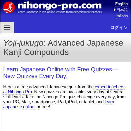
English
日本語
italiano
ログイン
Yoji-jukugo
: Advanced Japanese
Kanji Compounds
Learn Japanese Online with Free Quizzes—
New Quizzes Every Day!
Here's a free advanced Japanese quiz from the
expert teachers
at Nihongo-Pro
. New quizzes are available every day at several
skill levels. Take the Nihongo-Pro quiz challenge every day, from
your PC, Mac, smartphone, iPad, iPod, or tablet, and
learn
Japanese online
for free!