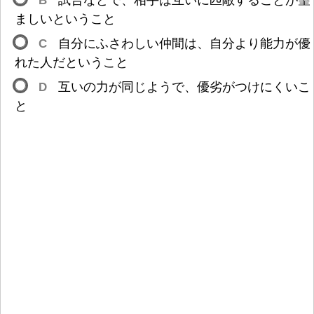
B
試
合
などで、
相
手
は
互
いに
匹
敵
することが
望
ましいということ
C
自
分
にふさわしい
仲
間
は、
自
分
より
能
力
が
優
れた
人
だということ
D
互
いの
力
が
同
じようで、
優
劣
がつけにくいこ
と