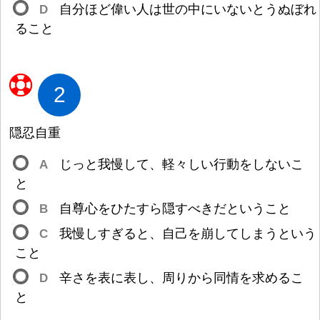
D
自
分
ほど
偉
い
人
は
世
の
中
にいないとうぬぼれ
ること
2
隠
忍
自
重
A
じっと
我
慢
して、
軽
々
しい
行
動
をしないこ
と
B
自
尊
心
をひたすら
隠
すべきだということ
C
我
慢
しすぎると、
自
己
を
崩
してしまうという
こと
D
辛
さを
表
に
表
し、
周
りから
同
情
を
求
めるこ
と