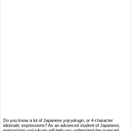
Do you know a lot of Japanese
yoji-jukugo
, or 4-character
idiomatic expressions? As an advanced student of Japanese,
memorizing
yoji-jukugo
will help you understand the nuanced