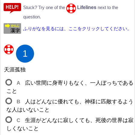
Lifelines
Stuck? Try one of the
next to the
question.
ふりがなを見るには、ここをクリックしてください。
1
天
涯
孤
独
A
広
い
世
間
に
身
寄
りもなく、
一
人
ぼっちである
こと
B
人
はどんなに
優
れても、
神
様
に
匹
敵
するよう
な
人
はいないこと
C
生
涯
がどんなに
寂
しくても、
死
後
の
世
界
は
寂
しくないこと