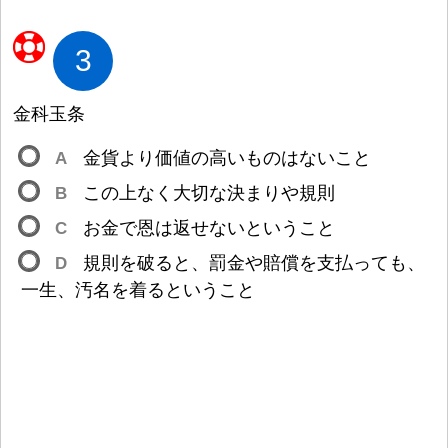
3
金
科
玉
条
A
金
貨
より
価
値
の
高
いものはないこと
B
この
上
なく
大
切
な
決
まりや
規
則
C
お
金
で
恩
は
返
せないということ
D
規
則
を
破
ると、
罰
金
や
賠
償
を
支
払
っても、
一
生
、
汚
名
を
着
るということ