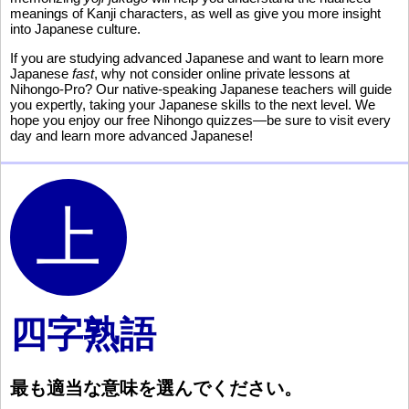
meanings of Kanji characters, as well as give you more insight
into Japanese culture.
If you are studying advanced Japanese and want to learn more
Japanese
fast
, why not consider online private lessons at
Nihongo-Pro? Our native-speaking Japanese teachers will guide
you expertly, taking your Japanese skills to the next level. We
hope you enjoy our free Nihongo quizzes—be sure to visit every
day and learn more advanced Japanese!
四字熟語
最
も
適
当
な
意
味
を
選
んでください。