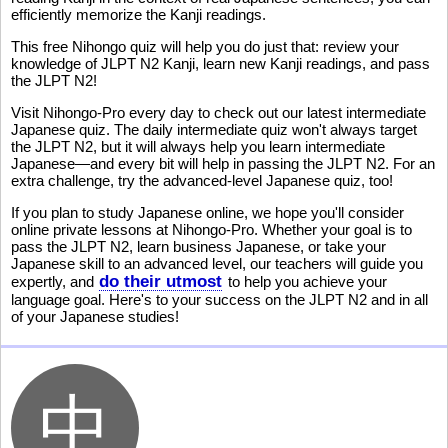
efficiently memorize the Kanji readings.
This free Nihongo quiz will help you do just that: review your
knowledge of JLPT N2 Kanji, learn new Kanji readings, and pass
the JLPT N2!
Visit Nihongo-Pro every day to check out our latest intermediate
Japanese quiz. The daily intermediate quiz won't always target
the JLPT N2, but it will always help you learn intermediate
Japanese—and every bit will help in passing the JLPT N2. For an
extra challenge, try the advanced-level Japanese quiz, too!
If you plan to study Japanese online, we hope you'll consider
online private lessons at Nihongo-Pro. Whether your goal is to
pass the JLPT N2, learn business Japanese, or take your
Japanese skill to an advanced level, our teachers will guide you
do their utmost
expertly, and
to help you achieve your
language goal. Here's to your success on the JLPT N2 and in all
of your Japanese studies!