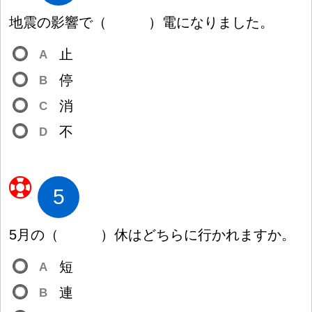
地
震
の
影
響
で
（
）
電
になりました。
止
A
停
B
消
C
不
D
5
5
月
の
（
）
休
はどちらに
行
かれますか。
短
A
連
B