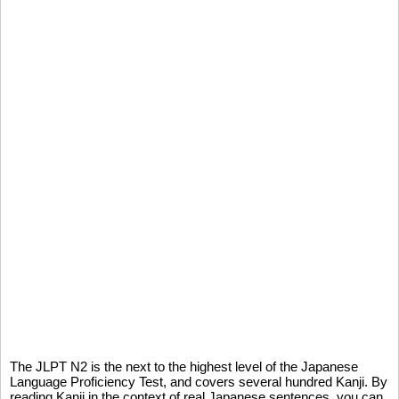
The JLPT N2 is the next to the highest level of the Japanese
Language Proficiency Test, and covers several hundred Kanji. By
reading Kanji in the context of real Japanese sentences, you can