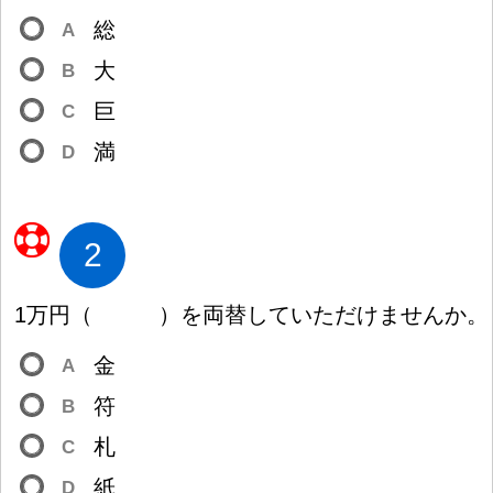
総
A
大
B
巨
C
満
D
2
1
万
円
（
）
を
両
替
していただけませんか。
金
A
符
B
札
C
紙
D