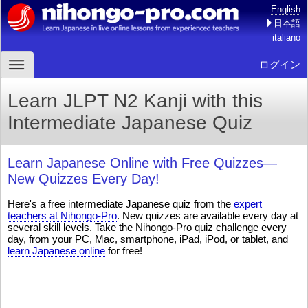
English
日本語
italiano
ログイン
Learn JLPT N2 Kanji with this
Intermediate Japanese Quiz
Learn Japanese Online with Free Quizzes—
New Quizzes Every Day!
Here's a free intermediate Japanese quiz from the
expert
teachers at Nihongo-Pro
. New quizzes are available every day at
several skill levels. Take the Nihongo-Pro quiz challenge every
day, from your PC, Mac, smartphone, iPad, iPod, or tablet, and
learn Japanese online
for free!