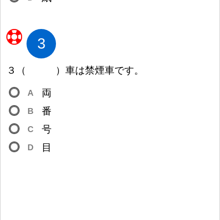
3
３
（
）
車
は
禁
煙
車
です。
両
A
番
B
号
C
目
D