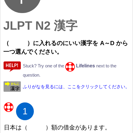
JLPT N2 漢字
（
）
に
入
れるのにいい
漢
字
を A
～
D から
一
つ
選
んでください。
Lifelines
Stuck? Try one of the
next to the
question.
ふりがなを見るには、ここをクリックしてください。
1
日
本
は
（
）
額
の
借
金
があります。