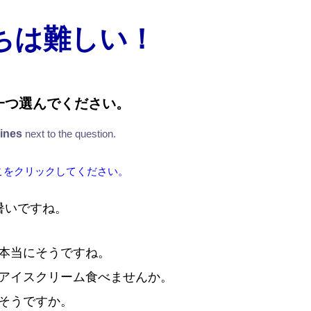
ちは難しい！
一
つ
選
んでください。
lines
next to the question.
こをクリックしてください。
暑
いですね。
本
当
にそうですね。
アイスクリーム
食
べませんか。
そうですか。