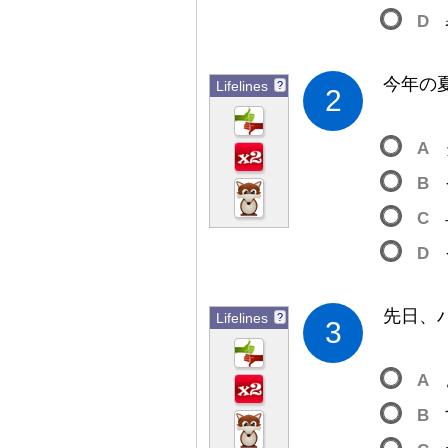
D
今
年
の
Lifelines
?
2
A
B
C
D
先
日
、
Lifelines
?
3
A
B