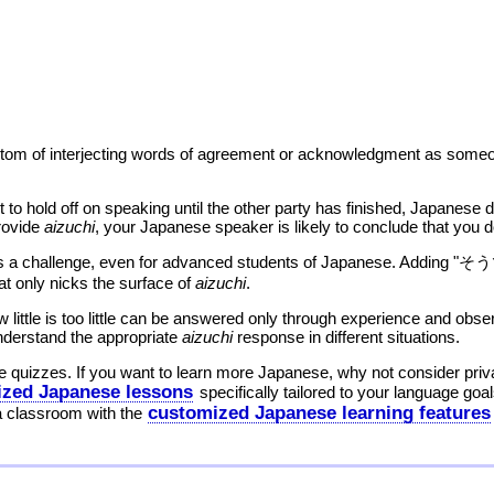
tom of interjecting words of agreement or acknowledgment as someo
o hold off on speaking until the other party has finished, Japanese
provide
aizuchi
, your Japanese speaker is likely to conclude that you 
s a challenge, even for advanced students of Japanese. Adding
at only nicks the surface of
aizuchi
.
 little is too little can be answered only through experience and obs
understand the appropriate
aizuchi
response in different situations.
 quizzes. If you want to learn more Japanese, why not consider pri
zed Japanese lessons
specifically tailored to your language goal
customized Japanese learning features
a classroom with the