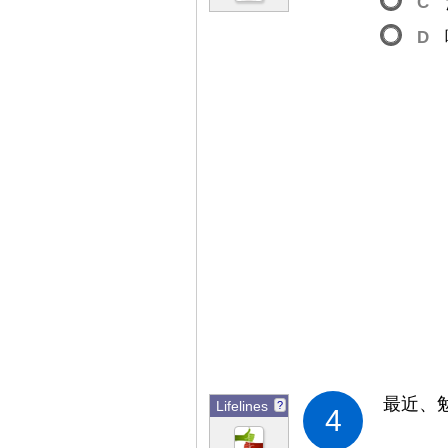
C
D
最
近
、
Lifelines
?
4