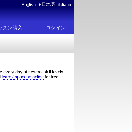
日本語
English
italiano
ッスン購入
ログイン
 every day at several skill levels.
d
learn Japanese online
for free!