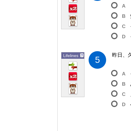
A
B
C
D
昨
日
、
Lifelines
?
5
A
B
C
D