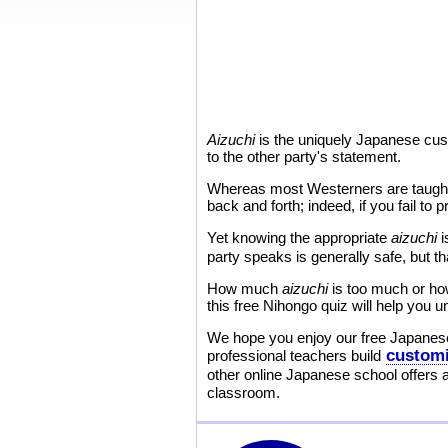
Aizuchi
is the uniquely Japanese cus
to the other party's statement.
Whereas most Westerners are taught t
back and forth; indeed, if you fail to 
Yet knowing the appropriate
aizuchi
i
party speaks is generally safe, but th
How much
aizuchi
is too much or how
this free Nihongo quiz will help you 
We hope you enjoy our free Japanese
customi
professional teachers build
other online Japanese school offers 
classroom.