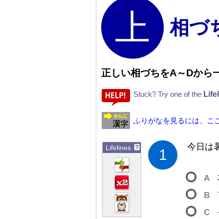
相づ
正
しい
相
づちをA
～
Dから
Life
Stuck? Try one of the
ふりがなを見るには、こ
今
日
は
Lifelines
?
1
A
B
C