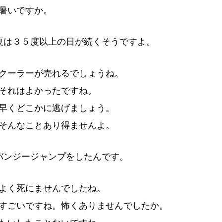
暑
いですか。
夏
は
３
５
度
以
上
の
日
が
続
くそうですよ。
クーラーが
売
れるでしょうね。
それはよかったですね。
早
くどこかに
逃
げましょう。
そんなことあり
得
ませんよ。
バンジージャンプをしたんです。
よく
死
にませんでしたね。
すごいですね。
怖
くありませんでしたか。