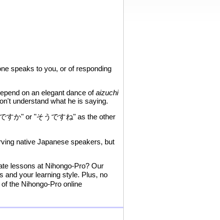
ne speaks to you, or of responding
 depend on an elegant dance of
aizuchi
don't understand what he is saying.
 "そうですか" or "そうですね" as the other
erving native Japanese speakers, but
vate lessons at Nihongo-Pro? Our
s and your learning style. Plus, no
of the Nihongo-Pro online