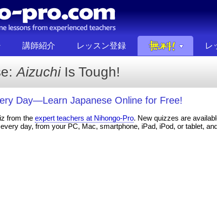
講師紹介
レッスン登録
レ
se:
Aizuchi
Is Tough!
ery Day—Learn Japanese Online for Free!
iz from the
expert teachers at Nihongo-Pro
. New quizzes are available
every day, from your PC, Mac, smartphone, iPad, iPod, or tablet, an