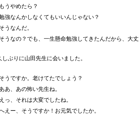
もうやめたら
？
勉
強
なんかしなくてもいいんじゃない
？
そうなんだ。
そうなの
？
でも、
一
生
懸
命
勉
強
してきたんだから、
大
丈
久
しぶりに
山
田
先
生
に
会
いました。
そうですか。
老
けてたでしょう
？
ああ、あの
怖
い
先
生
ね。
えっ、それは
大
変
でしたね。
へえー、そうですか
！
お
元
気
でしたか。