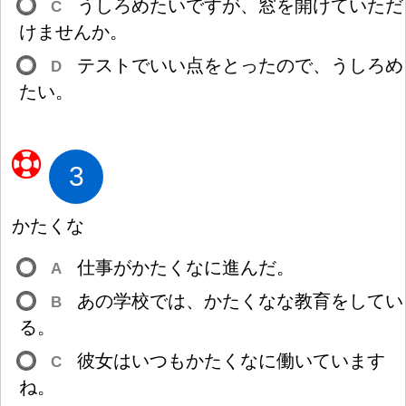
うしろめたいですが、
窓
を
開
けていただ
C
けませんか。
テストでいい
点
をとったので、うしろめ
D
たい。
3
かたくな
仕
事
がかたくなに
進
んだ。
A
あの
学
校
では、かたくなな
教
育
をしてい
B
る。
彼
女
はいつもかたくなに
働
いています
C
ね。