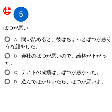
5
ばつが
悪
い
問
い
詰
めると、
彼
はちょっとばつが
悪
そ
A
うな
顔
をした。
会
社
のばつが
悪
いので、
給
料
が
下
がっ
B
た。
テストの
成
績
は、ばつが
悪
かった。
C
遊
んでばかりいたら、ばつが
悪
いよ。
D