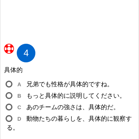
4
具
体
的
兄
弟
でも
性
格
が
具
体
的
ですね。
A
もっと
具
体
的
に
説
明
してください。
B
あのチームの
強
さは、
具
体
的
だ。
C
動
物
たちの
暮
らしを、
具
体
的
に
観
察
す
D
る。