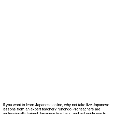
If you want to learn Japanese online, why not take live Japanese
lessons from an expert teacher? Nihongo-Pro teachers are
professionally trained Japanese teachers, and will guide you to