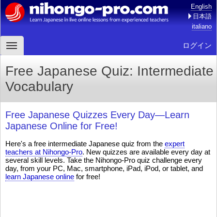
English
日本語
italiano
ログイン
Free Japanese Quiz: Intermediate
Vocabulary
Free Japanese Quizzes Every Day—Learn
Japanese Online for Free!
Here's a free intermediate Japanese quiz from the
expert
teachers at Nihongo-Pro
. New quizzes are available every day at
several skill levels. Take the Nihongo-Pro quiz challenge every
day, from your PC, Mac, smartphone, iPad, iPod, or tablet, and
learn Japanese online
for free!