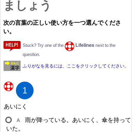
ましょう
次
の
言
葉
の
正
しい
使
い
方
を
一
つ
選
んでくださ
い。
Lifelines
Stuck? Try one of the
next to the
question.
ふりがなを見るには、ここをクリックしてください。
1
あいにく
雨
が
降
っている。あいにく、
傘
を
持
って
A
いた。