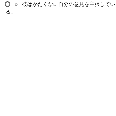
彼
はかたくなに
自
分
の
意
見
を
主
張
してい
D
る。