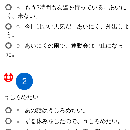
もう2
時
間
も
友
達
を
待
っている。あいに
B
く、
来
ない。
今
日
はいい
天
気
だ。あいにく、
外
出
しよ
C
う。
あいにくの
雨
で、
運
動
会
は
中
止
になっ
D
た。
2
うしろめたい
あの
話
はうしろめたい。
A
ずる
休
みをしたので、うしろめたい。
B