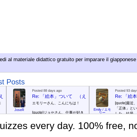
di al materiale didattico gratuito per imparare il giapponese 
st Posts
Posted 88 days ago
Posted 93 day
（えほん ついて）
Re: 「絵本」ついて （えほん ついて）
Re: 「
本
エモリーさん、こんにちは！
[quote]
最近
「正体」とい
Emily / エモ
JoseR
[quote]
ジョセさん、仕事が好き
リー
した。結局、
ですか。どうですか。
[/quote]
ていて...
[/quo
で
izzes every day. 100% free, no
出
まあ、仕事（しごと）が好
ジョゼさん、
（す）きですよ。組（く）み込
の勝ち向こう
ロ