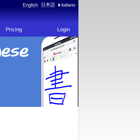
日本語
English
italiano
Pricing
Login