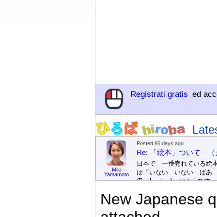
Registrati gratis
ed acce
Late
Posted 86 days ago
Re: 「絵本」ついて 
日本で 一番売れている絵
Miki
は「いない いない ばあ
Yamamoto
(Peek-a-boo)」だそうです。
次が「ぐりとぐら」だそう
New Japanese qu
す。どちらも 1967年に 
版（しゅっぱん）されまし
attached.
た。
絵本は
[/font][/color][/size]