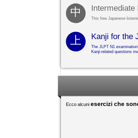
Intermediate 
This free Japanese listeni
Kanji for th
The JLPT N1 examination i
Kanji-related questions in
esercizi che so
Ecco alcuni