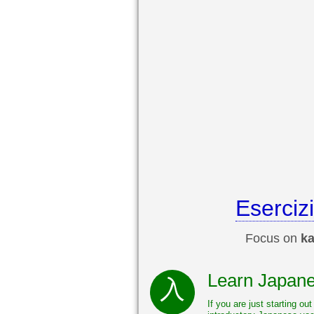
Esercizi
Focus on
ka
Learn Japane
If you are just starting ou