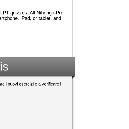
れました。
でした。図書館（としょかん）
ごめんないあい！
では 主（おも）に
こうに へんしん
Accelerated Readerの 仕事
 JLPT quizzes. All Nihongo-Pro
んでした！わすれ
（しごと）を していました。
tphone, iPad, or tablet, and
それから ミシシッピに 引
（ひ）っ越（こ）して、その後
！おめでとうござ
（あと） ミネソタに 住
心していますよ
（す）みました。カリフォルニ
アが 一番（いちばん） 好
！おめでとうござ
（す）きです！
んしんしています
日本（にほん）の 図書館（と
しょかん）では 働（はたら）
is
いていませんが、 図書館（と
しょかん）には よく 行
（い）きました。図書館（とし
ょかんや 本（ほん）の あ
re i nuovi esercizi e a verificare i
る ところが 大好（だいす）
きです。