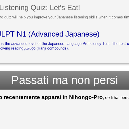
Listening Quiz: Let's Eat!
ng quiz will help you improve your Japanese listening skills when it comes tim
e JLPT N1 (Advanced Japanese)
s the advanced level of the Japanese Language Proficiency Test. The test c
volving reading
jukugo
(Kanji compounds).
Passati ma non persi
no recentemente apparsi in Nihongo-Pro
, se li hai per