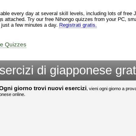
（こ）みソフトウェアエンジニ
んでした！忘
アです。現在（げんざい）、飛
じょぜさん、
行機（ひこうき）を作（つく）
そのかち む
le every day at several skill levels, including lots of free
家
る会社（かいしゃ）に務（つ
を かきませ
gs attached. Try our free Nihongo quizzes from your PC, smar
と）めています。利点（りて
ました。
n just a few minutes a day.
Registrati gratis.
て
ん）はありますが、日々（ひ
び）が慌（あわただ）しくて、
すごいすごい
よ
ストレスが溜（た）まりやすい
いました！感
見
です。結局（けっきょく）、プ
ね！！
ee Quizzes
ログラミングが大好（だいす）
すごいすごい
om/watch?
きなので、プログラマーとして
いました！か
働（はたら）ければ、会社（か
よね！！
いしゃ）は別（べつ）にいいと
sercizi di giapponese grat
思（おも）います。
でも、将来（しょうらい）、日
本（にほん）で留学（りゅうが
Ogni giorno trovi nuovi esercizi
, vieni ogni giorno a prova
く）したくて、その後（あ
ponese online.
と）、就職（しゅうしょく）も
してみたいです。昔（むかし）
からの夢（ゆめ）なので、今
（いま）は全力（ぜんりょく）
でお金（かね）を貯（た）めて
いますwww。
[quote]
すごいすごい！おめでと
うございました！感心していま