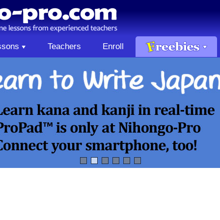
ssons
Teachers
Enroll