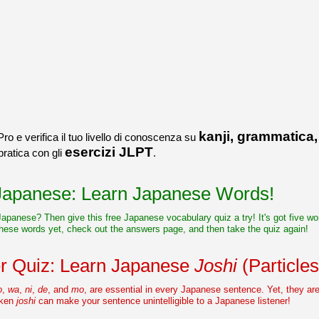
すよね！！
[/quote]
ありがとうございました！エモ
リーさんも引き続き本を読んで
挑戦しましょう！
kanji, grammatica,
Pro e verifica il tuo livello di conoscenza su
esercizi JLPT
 pratica con gli
.
 Japanese: Learn Japanese Words!
 Japanese? Then give this free Japanese vocabulary quiz a try! It's got five 
hese words yet, check out the answers page, and then take the quiz again!
r Quiz: Learn Japanese
Joshi
(Particles
o
,
wa
,
ni
,
de
, and
mo
, are essential in every Japanese sentence. Yet, they ar
aken
joshi
can make your sentence unintelligible to a Japanese listener!