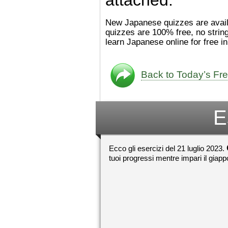
ングセラーがおおいですか
ら、あたらしいのは あま
New Japanese quizzes are availab
り ありません。「絵本作
quizzes are 100% free, no strin
（えほんさっか picture book
learn Japanese online for free i
author) に なるのは と
も むずかしいそうです。
かったら、このYouTubeを
てくださいね。
[/font][/color]
Back to Today’s Fr
https://www.youtube.c
[/size]
v=psCoMkMOQlY
[/color]
E
Ecco gli esercizi del 21 luglio 2023.
tuoi progressi mentre impari il giap