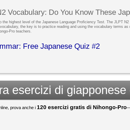
N2 Vocabulary: Do You Know These Ja
o the highest level of the Japanese Language Proficiency Test. The JLPT N2
 vocabulary, the key is to practice reading and using the vocabulary terms as 
ongo-Pro teachers.
mmar: Free Japanese Quiz #2
a esercizi di giapponese 
120 esercizi gratis di Nihongo-Pro
nline, prova anche i
—