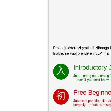
Prova gli esercizi gratis di Nihongo-
Inoltre, se vuoi prendere il JLPT, fai
Introductory
Just starting out learning
—even if you don't know t
Free Beginne
Japanese particles, like
n
correctly—in fact, a mist