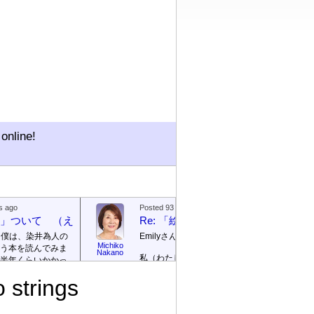
online!
s ago
Posted 93 days ago
絵本」ついて （えほん ついて）
Re: 「絵本」ついて （えほん つ
、僕は、染井為人の
Emilyさん
Michiko
う本を読んでみま
Emily / 
Nakano
私（わたし）が ロサンゼルス
リー
半年くらいかかっ
の 高校（高校）の 図書館
te]
 strings
（としょかん）で 働（はた
ごめんなさい！そ
ら）いていたのは 2003年（ね
に返信を書きませ
ん）から 2007年（ねん）まで