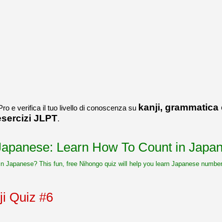
kanji, grammatica
Pro e verifica il tuo livello di conoscenza su
esercizi JLPT
.
 Japanese: Learn How To Count in Japa
n Japanese? This fun, free Nihongo quiz will help you learn Japanese number
i Quiz #6