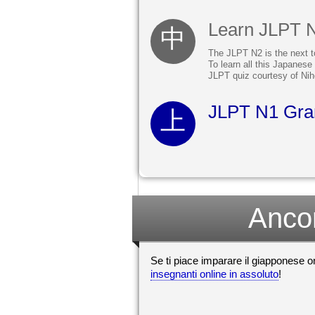
Learn JLPT 
The JLPT N2 is the next t
To learn all this Japanese
JLPT quiz courtesy of Nih
JLPT N1 Gra
Ancor
Se ti piace imparare il giapponese o
insegnanti online in assoluto
!