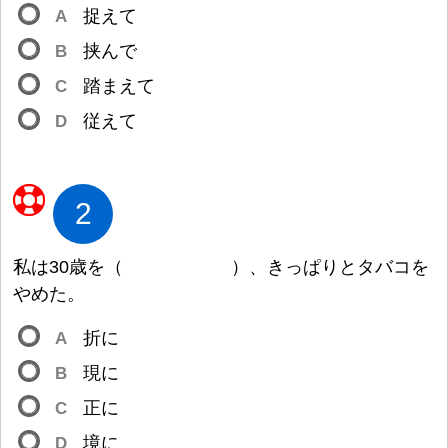
A
捉
えて
B
挟
んで
C
踏
まえて
D
従
えて
2
私
は30
歳
を
（
）
、きっぱりとタバコを
やめた。
A
折
に
B
現
に
C
正
に
D
境
に