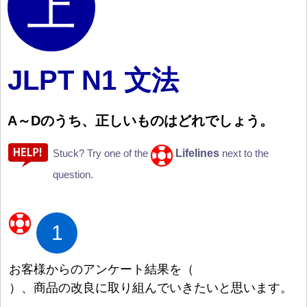
JLPT N1 文法
A
～
Dのうち、
正
しいものはどれでしょう。
Lifelines
Stuck? Try one of the
next to the
question.
1
お
客
様
からのアンケート
結
果
を
（
）
、
商
品
の
改
良
に
取
り
組
んでいきたいと
思
います。