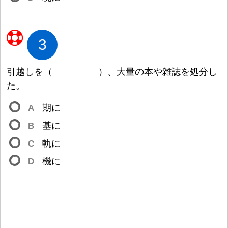
3
引
越
しを
（
）
、
大
量
の
本
や
雑
誌
を
処
分
し
た。
A
期
に
B
基
に
C
軌
に
D
機
に