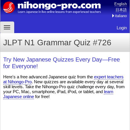
English
日本語
italiano
Login
JLPT N1 Grammar Quiz #726
Try New Japanese Quizzes Every Day—Free
for Everyone!
Here's a free advanced Japanese quiz from the
expert teachers
at Nihongo-Pro
. New quizzes are available every day at several
skill levels. Take the Nihongo-Pro quiz challenge every day, from
your PC, Mac, smartphone, iPad, iPod, or tablet, and
learn
Japanese online
for free!