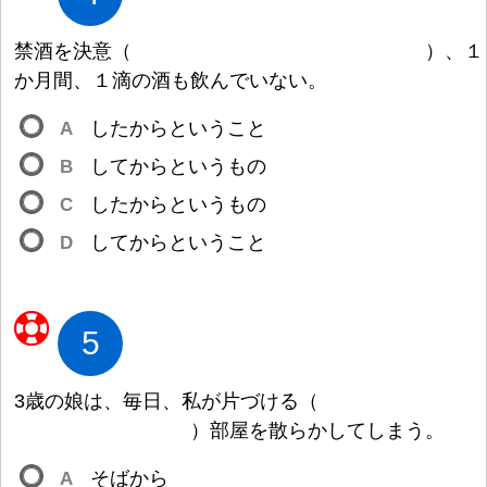
禁
酒
を
決
意
（
）
、
１
か
月
間
、
１
滴
の
酒
も
飲
んでいない。
A
したからということ
B
してからというもの
C
したからというもの
D
してからということ
5
3
歳
の
娘
は、
毎
日
、
私
が
片
づける
（
）
部
屋
を
散
らかしてしまう。
A
そばから