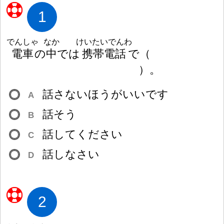
1
でんしゃ
なか
けいたいでんわ
電
車
の
中
では
携
帯
電
話
で
（
）
。
話
さないほうがいいです
A
話
そう
B
話
してください
C
話
しなさい
D
2