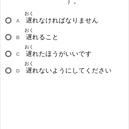
）
。
おく
遅
れなければなりません
A
おく
遅
れること
B
おく
遅
れたほうがいいです
C
おく
遅
れないようにしてください
D