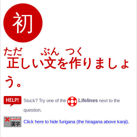
ただ
ぶん
つく
正
しい
文
を
作
りましょ
う。
Lifelines
Stuck? Try one of the
next to the
question.
Click here to hide furigana (the hiragana above kanji).