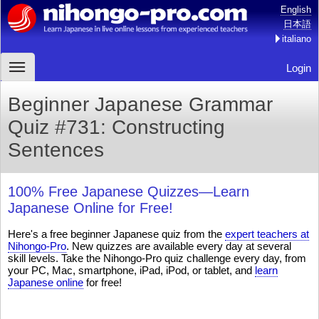
English
日本語
italiano
Login
Beginner Japanese Grammar
Quiz #731: Constructing
Sentences
100% Free Japanese Quizzes—Learn
Japanese Online for Free!
Here's a free beginner Japanese quiz from the
expert teachers at
Nihongo-Pro
. New quizzes are available every day at several
skill levels. Take the Nihongo-Pro quiz challenge every day, from
your PC, Mac, smartphone, iPad, iPod, or tablet, and
learn
Japanese online
for free!