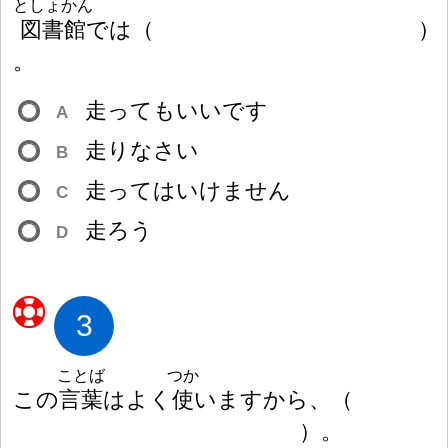
としょかん
図
書
館
では
（
）
。
走
ってもいいです
A
走
りなさい
B
走
ってはいけません
C
走
ろう
D
3
ことば
つか
この
言
葉
はよく
使
いますから、
（
）
。