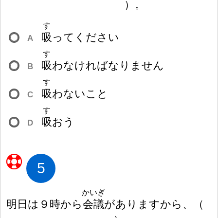
）
。
す
吸
ってください
A
す
吸
わなければなりません
B
す
吸
わないこと
C
す
吸
おう
D
5
かいぎ
明
日
は
９
時
から
会
議
がありますから、
（