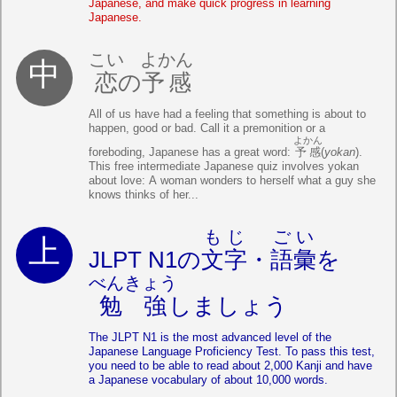
Japanese, and make quick progress in learning
Japanese.
こい
よかん
恋
の
予感
All of us have had a feeling that something is about to
happen, good or bad. Call it a premonition or a
よかん
foreboding, Japanese has a great word:
予感
(
yokan
).
This free intermediate Japanese quiz involves yokan
about love: A woman wonders to herself what a guy she
knows thinks of her...
もじ
ごい
JLPT N1の
文字
・
語彙
を
べんきょう
勉強
しましょう
The JLPT N1 is the most advanced level of the
Japanese Language Proficiency Test. To pass this test,
you need to be able to read about 2,000 Kanji and have
a Japanese vocabulary of about 10,000 words.