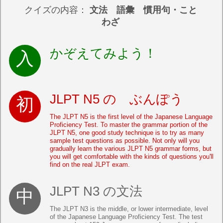
クイズの内容：
文法 語彙 慣用句・こと
わざ
かぞえてみよう！
JLPT N5 の ぶんぽう
The JLPT N5 is the first level of the Japanese Language
Proficiency Test. To master the grammar portion of the
JLPT N5, one good study technique is to try as many
sample test questions as possible. Not only will you
gradually learn the various JLPT N5 grammar forms, but
you will get comfortable with the kinds of questions you'll
find on the real JLPT exam.
JLPT N3 の文法
The JLPT N3 is the middle, or lower intermediate, level
of the Japanese Language Proficiency Test. The test