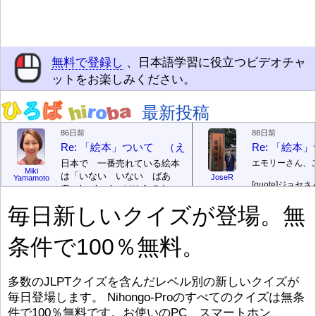
無料で登録し
、日本語学習に役立つビデオチャ
ットをお楽しみください。
最新投稿
86日前
88日前
Re: 「絵本」ついて （えほん ついて）
Re: 「絵
日本で 一番売れている絵本
エモリーさん、
Miki
は「いない いない ばあ
JoseR
Yamamoto
[quote]
ジョセさ
(Peek-a-boo)」だそうです。
ですか。どうで
次が「ぐりとぐら」だそうで
毎日新しいクイズが登場。無
す。どちらも 1967年に 出
まあ、仕事（し
版（しゅっぱん）されまし
（す）きですよ
条件で100％無料。
た。
絵本はロ
[/font][/color][/size]
（こ）みソフト
ングセラーがおおいですか
アです。現在（
ら、あたらしいのは あま
行機（ひこうき
り ありません。「絵本作家
る会社（かいし
多数のJLPTクイズを含んだレベル別の新しいクイズが
（えほんさっか picture book
と）めています
毎日登場します。 Nihongo-Proのすべてのクイズは無条
author) に なるのは とて
ん）はあります
件で100％無料です。お使いのPC、スマートホン、
び）が慌（あわ
も むずかしいそうです。よ