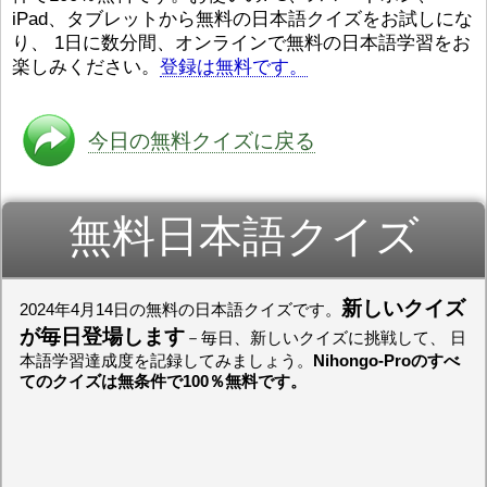
iPad、タブレットから無料の日本語クイズをお試しにな
ストレスが溜（
かったら、このYouTubeを見
です。結局（け
てくださいね。
[/font][/color]
り、 1日に数分間、オンラインで無料の日本語学習をお
ログラミングが
https://www.youtube.com/watch?
[/size]
楽しみください。
登録は無料です。
きなので、プロ
v=psCoMkMOQlY
[/color]
働（はたら）け
いしゃ）は別（
思（おも）いま
今日の無料クイズに戻る
でも、将来（し
本（にほん）で
く）したくて、
無料日本語クイズ
と）、就職（し
してみたいです
からの夢（ゆめ
（いま）は全力
でお金（かね）
新しいクイズ
2024年4月14日の無料の日本語クイズです。
いますwww。
が毎日登場します
－毎日、新しいクイズに挑戦して、 日
[quote]
すごいす
本語学習達成度を記録してみましょう。
Nihongo-Proのすべ
うございました
てのクイズは無条件で100％無料です。
すよね！！
[/quot
ありがとうござ
リーさんも引き
挑戦しましょう