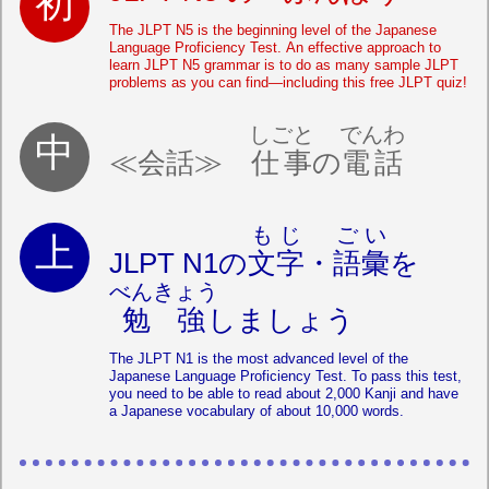
The JLPT N5 is the beginning level of the Japanese
Language Proficiency Test. An effective approach to
learn JLPT N5 grammar is to do as many sample JLPT
problems as you can find—including this free JLPT quiz!
しごと
でんわ
≪会話≫
仕事
の
電話
もじ
ごい
JLPT N1の
文字
・
語彙
を
べんきょう
勉強
しましょう
The JLPT N1 is the most advanced level of the
Japanese Language Proficiency Test. To pass this test,
you need to be able to read about 2,000 Kanji and have
a Japanese vocabulary of about 10,000 words.