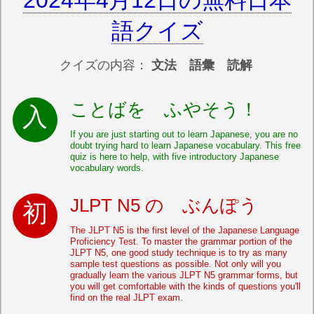
2024年4月12日の無料日本
語クイズ
クイズの内容：
文法 語彙 読解
ことばを ふやそう！
If you are just starting out to learn Japanese, you are no
doubt trying hard to learn Japanese vocabulary. This free
quiz is here to help, with five introductory Japanese
vocabulary words.
JLPT N5 の ぶんぽう
The JLPT N5 is the first level of the Japanese Language
Proficiency Test. To master the grammar portion of the
JLPT N5, one good study technique is to try as many
sample test questions as possible. Not only will you
gradually learn the various JLPT N5 grammar forms, but
you will get comfortable with the kinds of questions you'll
find on the real JLPT exam.