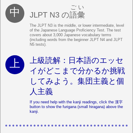
ごい
JLPT N3 の
語彙
The JLPT N3 is the middle, or lower intermediate, level
of the Japanese Language Proficiency Test. The test
covers about 3,000 Japanese vocabulary terms
(including words from the beginner JLPT N4 and JLPT
N5 tests).
上級読解：日本語のエッセ
イがどこまで分かるか挑戦
してみよう。集団主義と個
人主義
If you need help with the kanji readings, click the 漢字
button to show the furigana (small hiragana) above the
kanji.