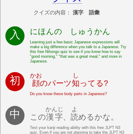
クイズの内容：
漢字 語彙
にほんの しゅうかん
Learning just a few basic Japanese expressions will
make a big difference when you talk to a Japanese. Try
this free Nihongo quiz to see if you know how to say
"good morning," "that was a great meal," and more in
Japanese.
かお
し
顔
のパーツ
知
ってる?
Do you know these body parts in Japanese?
かんじ
よ
この
漢字
、
読
めるかな。
Test your kanji reading ability with this free JLPT N3
quiz. Even if you are not planning to take the JLPT N3