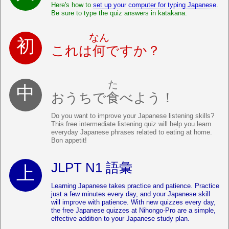
Here's how to
set up your computer for typing Japanese
.
Be sure to type the quiz answers in katakana.
なん
これは
何
ですか？
た
おうちで
食
べよう！
Do you want to improve your Japanese listening skills?
This free intermediate listening quiz will help you learn
everyday Japanese phrases related to eating at home.
Bon appetit!
JLPT N1 語彙
Learning Japanese takes practice and patience. Practice
just a few minutes every day, and your Japanese skill
will improve with patience. With new quizzes every day,
the free Japanese quizzes at Nihongo-Pro are a simple,
effective addition to your Japanese study plan.