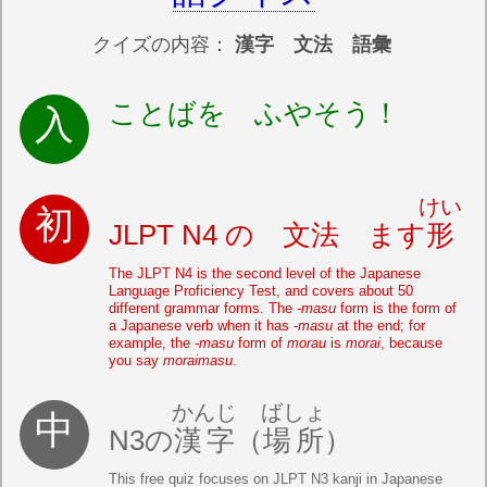
クイズの内容：
漢字 文法 語彙
ことばを ふやそう！
けい
JLPT N4 の 文法 ます
形
The JLPT N4 is the second level of the Japanese
Language Proficiency Test, and covers about 50
different grammar forms. The
-masu
form is the form of
a Japanese verb when it has
-masu
at the end; for
example, the
-masu
form of
morau
is
morai
, because
you say
moraimasu
.
かんじ
ばしょ
N3の
漢字
（
場所
）
This free quiz focuses on JLPT N3 kanji in Japanese