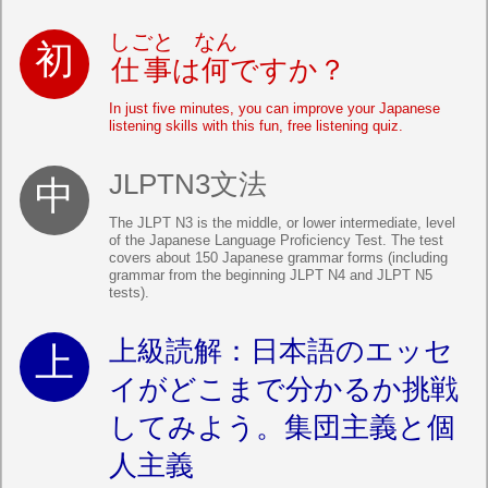
しごと
なん
仕事
は
何
ですか？
In just five minutes, you can improve your Japanese
listening skills with this fun, free listening quiz.
JLPTN3文法
The JLPT N3 is the middle, or lower intermediate, level
of the Japanese Language Proficiency Test. The test
covers about 150 Japanese grammar forms (including
grammar from the beginning JLPT N4 and JLPT N5
tests).
上級読解：日本語のエッセ
イがどこまで分かるか挑戦
してみよう。集団主義と個
人主義