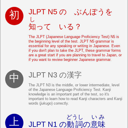
JLPT N5 の ぶんぽうを
し
知
って いる？
The JLPT (Japanese Language Proficiency Test) N5 is
the beginning level of the test. JLPT N5 grammar is
essential for any speaking or writing in Japanese. Even
if you don't plan to take the JLPT, these grammar forms
are a great start if you are planning to travel to Japan, or
if you want to review beginner Japanese grammar.
JLPT N3 の漢字
The JLPT N3 is the middle, or lower intermediate, level
of the Japanese Language Proficiency Test. Kanji
knowledge is an important part of the test, so it's
important to learn how to read Kanji characters and Kanji
words (
jukugo
) correctly.
どうし
いみ
JLPT N1 の
動詞
の
意味