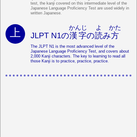
test, the kanji covered on this intermediate level of the
Japanese Language Proficiency Test are used widely in
written Japanese.
かんじ
よ
かた
JLPT N1の
漢字
の
読
み
方
The JLPT N1 is the most advanced level of the
Japanese Language Proficiency Test, and covers about
2,000 Kanji characters. The key to learning to read all
those Kanji is to practice, practice, practice.