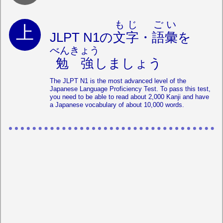
もじ
ごい
JLPT N1の
文字
・
語彙
を
べんきょう
勉強
しましょう
The JLPT N1 is the most advanced level of the
Japanese Language Proficiency Test. To pass this test,
you need to be able to read about 2,000 Kanji and have
a Japanese vocabulary of about 10,000 words.