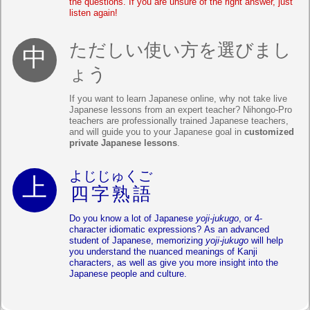
the questions. If you are unsure of the right answer, just
listen again!
ただしい使い方を選びまし
ょう
If you want to learn Japanese online, why not take live
Japanese lessons from an expert teacher? Nihongo-Pro
teachers are professionally trained Japanese teachers,
and will guide you to your Japanese goal in
customized
private Japanese lessons
.
よじじゅくご
四字熟語
Do you know a lot of Japanese
yoji-jukugo
, or 4-
character idiomatic expressions? As an advanced
student of Japanese, memorizing
yoji-jukugo
will help
you understand the nuanced meanings of Kanji
characters, as well as give you more insight into the
Japanese people and culture.