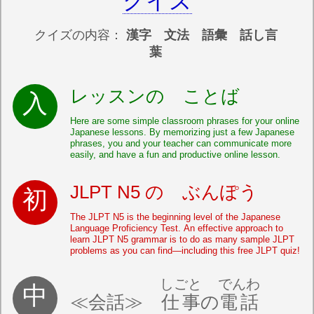
クイズ
クイズの内容：
漢字 文法 語彙 話し言
葉
レッスンの ことば
Here are some simple classroom phrases for your online
Japanese lessons. By memorizing just a few Japanese
phrases, you and your teacher can communicate more
easily, and have a fun and productive online lesson.
JLPT N5 の ぶんぽう
The JLPT N5 is the beginning level of the Japanese
Language Proficiency Test. An effective approach to
learn JLPT N5 grammar is to do as many sample JLPT
problems as you can find—including this free JLPT quiz!
しごと
でんわ
≪会話≫
仕事
の
電話