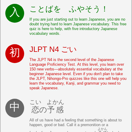
ことばを ふやそう！
If you are just starting out to learn Japanese, you are no
doubt trying hard to learn Japanese vocabulary. This free
quiz is here to help, with five introductory Japanese
vocabulary words.
JLPT N4 ごい
The JLPT N4 is the second level of the Japanese
Language Proficiency Test. At this level, you learn over
150 new verbs—absolutely essential vocabulary at the
beginner Japanese level. Even if you don't plan to take
the JLPT, Nihongo-Pro quizzes like this one will help you
learn the vocabulary, Kanji, and grammar you need to
speak Japanese.
こい
よかん
恋
の
予感
All of us have had a feeling that something is about to
happen, good or bad. Call it a premonition or a
よかん