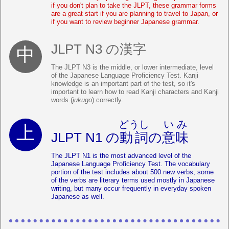
if you don't plan to take the JLPT, these grammar forms
are a great start if you are planning to travel to Japan, or
if you want to review beginner Japanese grammar.
JLPT N3 の漢字
The JLPT N3 is the middle, or lower intermediate, level
of the Japanese Language Proficiency Test. Kanji
knowledge is an important part of the test, so it's
important to learn how to read Kanji characters and Kanji
words (
jukugo
) correctly.
どうし
いみ
JLPT N1 の
動詞
の
意味
The JLPT N1 is the most advanced level of the
Japanese Language Proficiency Test. The vocabulary
portion of the test includes about 500 new verbs; some
of the verbs are literary terms used mostly in Japanese
writing, but many occur frequently in everyday spoken
Japanese as well.