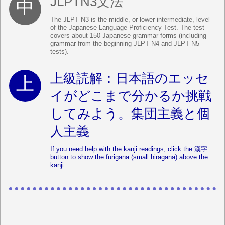
JLPTN3文法
The JLPT N3 is the middle, or lower intermediate, level
of the Japanese Language Proficiency Test. The test
covers about 150 Japanese grammar forms (including
grammar from the beginning JLPT N4 and JLPT N5
tests).
上級読解：日本語のエッセ
イがどこまで分かるか挑戦
してみよう。集団主義と個
人主義
If you need help with the kanji readings, click the 漢字
button to show the furigana (small hiragana) above the
kanji.