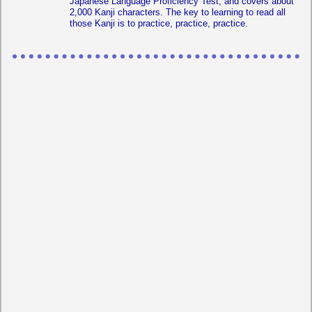
Japanese Language Proficiency Test, and covers about
2,000 Kanji characters. The key to learning to read all
those Kanji is to practice, practice, practice.