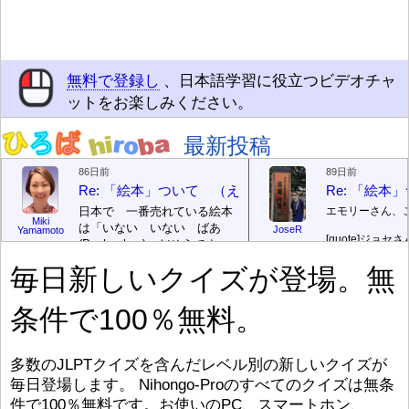
無料で登録し
、日本語学習に役立つビデオチャ
ットをお楽しみください。
最新投稿
86日前
89日前
Re: 「絵本」ついて （えほん ついて）
Re: 「絵
日本で 一番売れている絵本
エモリーさん、
Miki
は「いない いない ばあ
JoseR
Yamamoto
[quote]
ジョセさ
(Peek-a-boo)」だそうです。
ですか。どうで
次が「ぐりとぐら」だそうで
毎日新しいクイズが登場。無
す。どちらも 1967年に 出
まあ、仕事（し
版（しゅっぱん）されまし
（す）きですよ
条件で100％無料。
た。
絵本はロ
[/font][/color][/size]
（こ）みソフト
ングセラーがおおいですか
アです。現在（
ら、あたらしいのは あま
行機（ひこうき
り ありません。「絵本作家
る会社（かいし
多数のJLPTクイズを含んだレベル別の新しいクイズが
（えほんさっか picture book
と）めています
毎日登場します。 Nihongo-Proのすべてのクイズは無条
author) に なるのは とて
ん）はあります
件で100％無料です。お使いのPC、スマートホン、
び）が慌（あわ
も むずかしいそうです。よ