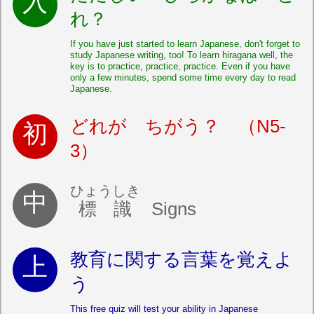
れ？
If you have just started to learn Japanese, don't forget to
study Japanese writing, too! To learn hiragana well, the
key is to practice, practice, practice. Even if you have
only a few minutes, spend some time every day to read
Japanese.
どれが ちがう？ （N5-
3）
ひょうしき
標識
Signs
教育に関する言葉を覚えよ
う
This free quiz will test your ability in Japanese