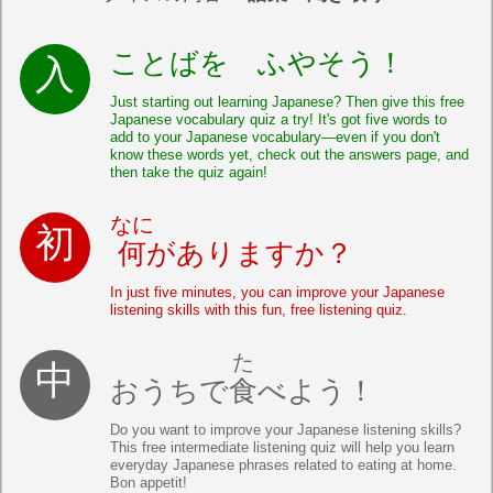
ことばを ふやそう！
Just starting out learning Japanese? Then give this free
Japanese vocabulary quiz a try! It's got five words to
add to your Japanese vocabulary—even if you don't
know these words yet, check out the answers page, and
then take the quiz again!
なに
何
がありますか？
In just five minutes, you can improve your Japanese
listening skills with this fun, free listening quiz.
た
おうちで
食
べよう！
Do you want to improve your Japanese listening skills?
This free intermediate listening quiz will help you learn
everyday Japanese phrases related to eating at home.
Bon appetit!