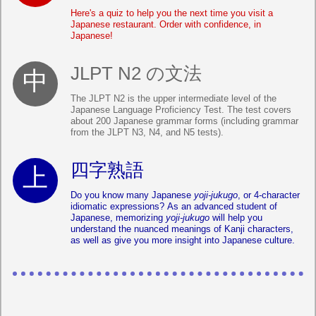
Here's a quiz to help you the next time you visit a
Japanese restaurant. Order with confidence, in
Japanese!
JLPT N2 の文法
The JLPT N2 is the upper intermediate level of the
Japanese Language Proficiency Test. The test covers
about 200 Japanese grammar forms (including grammar
from the JLPT N3, N4, and N5 tests).
四字熟語
Do you know many Japanese
yoji-jukugo
, or 4-character
idiomatic expressions? As an advanced student of
Japanese, memorizing
yoji-jukugo
will help you
understand the nuanced meanings of Kanji characters,
as well as give you more insight into Japanese culture.