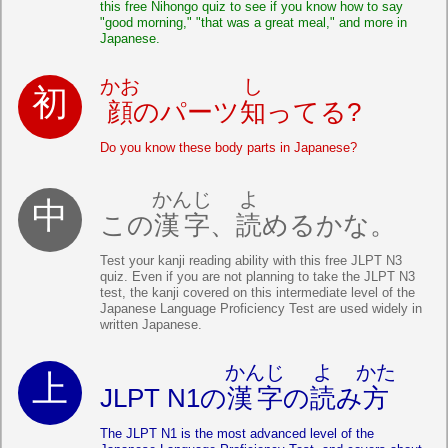
this free Nihongo quiz to see if you know how to say
"good morning," "that was a great meal," and more in
Japanese.
かお
し
顔
のパーツ
知
ってる?
Do you know these body parts in Japanese?
かんじ
よ
この
漢字
、
読
めるかな。
Test your kanji reading ability with this free JLPT N3
quiz. Even if you are not planning to take the JLPT N3
test, the kanji covered on this intermediate level of the
Japanese Language Proficiency Test are used widely in
written Japanese.
かんじ
よ
かた
JLPT N1の
漢字
の
読
み
方
The JLPT N1 is the most advanced level of the