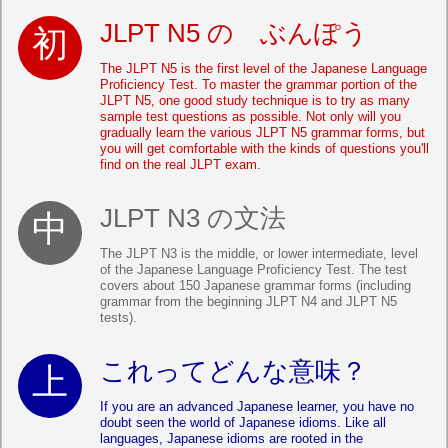
JLPT N5 の ぶんぽう
The JLPT N5 is the first level of the Japanese Language
Proficiency Test. To master the grammar portion of the
JLPT N5, one good study technique is to try as many
sample test questions as possible. Not only will you
gradually learn the various JLPT N5 grammar forms, but
you will get comfortable with the kinds of questions you'll
find on the real JLPT exam.
JLPT N3 の文法
The JLPT N3 is the middle, or lower intermediate, level
of the Japanese Language Proficiency Test. The test
covers about 150 Japanese grammar forms (including
grammar from the beginning JLPT N4 and JLPT N5
tests).
これってどんな意味？
If you are an advanced Japanese learner, you have no
doubt seen the world of Japanese idioms. Like all
languages, Japanese idioms are rooted in the