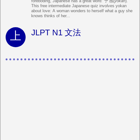
foreboding, Japanese has a great word:
予感
(
yokan
).
This free intermediate Japanese quiz involves yokan
about love: A woman wonders to herself what a guy she
knows thinks of her...
JLPT N1 文法