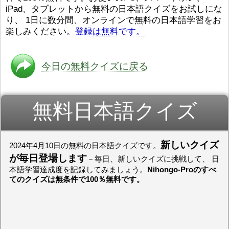
iPad、タブレットから無料の日本語クイズをお試しにな
ストレスが溜（
かったら、このYouTubeを見
です。結局（け
てくださいね。
[/font][/color]
り、 1日に数分間、オンラインで無料の日本語学習をお
ログラミングが
https://www.youtube.com/watch?
[/size]
楽しみください。
登録は無料です。
きなので、プロ
v=psCoMkMOQlY
[/color]
働（はたら）け
いしゃ）は別（
思（おも）いま
今日の無料クイズに戻る
でも、将来（し
本（にほん）で
く）したくて、
無料日本語クイズ
と）、就職（し
してみたいです
からの夢（ゆめ
（いま）は全力
でお金（かね）
新しいクイズ
2024年4月10日の無料の日本語クイズです。
いますwww。
が毎日登場します
－毎日、新しいクイズに挑戦して、 日
[quote]
すごいす
本語学習達成度を記録してみましょう。
Nihongo-Proのすべ
うございました
てのクイズは無条件で100％無料です。
すよね！！
[/quot
ありがとうござ
リーさんも引き
挑戦しましょう