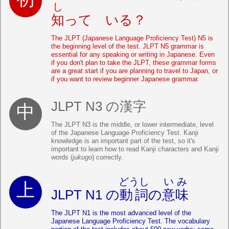
し
知
って いる？
The JLPT (Japanese Language Proficiency Test) N5 is
the beginning level of the test. JLPT N5 grammar is
essential for any speaking or writing in Japanese. Even
if you don't plan to take the JLPT, these grammar forms
are a great start if you are planning to travel to Japan, or
if you want to review beginner Japanese grammar.
JLPT N3 の漢字
The JLPT N3 is the middle, or lower intermediate, level
of the Japanese Language Proficiency Test. Kanji
knowledge is an important part of the test, so it's
important to learn how to read Kanji characters and Kanji
words (
jukugo
) correctly.
どうし
いみ
JLPT N1 の
動詞
の
意味
The JLPT N1 is the most advanced level of the
Japanese Language Proficiency Test. The vocabulary