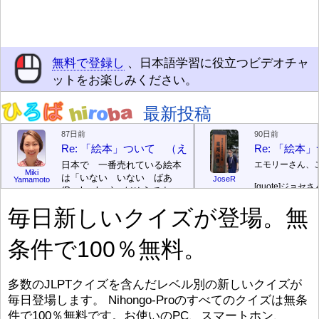
無料で登録し
、日本語学習に役立つビデオチャ
ットをお楽しみください。
最新投稿
87日前
90日前
Re: 「絵本」ついて （えほん ついて）
Re: 「絵
日本で 一番売れている絵本
エモリーさん、
Miki
は「いない いない ばあ
JoseR
Yamamoto
[quote]
ジョセさ
(Peek-a-boo)」だそうです。
ですか。どうで
次が「ぐりとぐら」だそうで
毎日新しいクイズが登場。無
す。どちらも 1967年に 出
まあ、仕事（し
版（しゅっぱん）されまし
（す）きですよ
条件で100％無料。
た。
絵本はロ
[/font][/color][/size]
（こ）みソフト
ングセラーがおおいですか
アです。現在（
ら、あたらしいのは あま
行機（ひこうき
り ありません。「絵本作家
る会社（かいし
多数のJLPTクイズを含んだレベル別の新しいクイズが
（えほんさっか picture book
と）めています
毎日登場します。 Nihongo-Proのすべてのクイズは無条
author) に なるのは とて
ん）はあります
件で100％無料です。お使いのPC、スマートホン、
び）が慌（あわ
も むずかしいそうです。よ