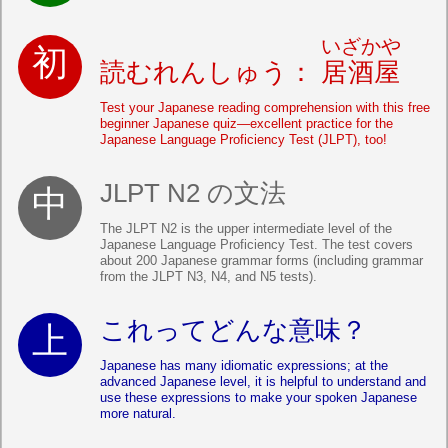
いざかや
読むれんしゅう：
居酒屋
Test your Japanese reading comprehension with this free
beginner Japanese quiz—excellent practice for the
Japanese Language Proficiency Test (JLPT), too!
JLPT N2 の文法
The JLPT N2 is the upper intermediate level of the
Japanese Language Proficiency Test. The test covers
about 200 Japanese grammar forms (including grammar
from the JLPT N3, N4, and N5 tests).
これってどんな意味？
Japanese has many idiomatic expressions; at the
advanced Japanese level, it is helpful to understand and
use these expressions to make your spoken Japanese
more natural.