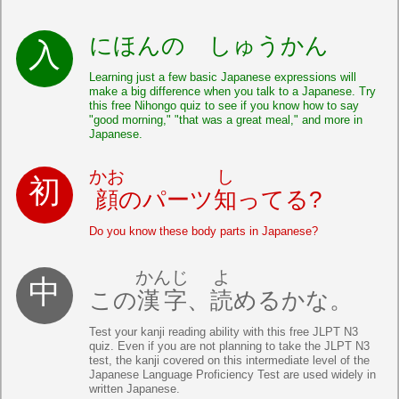
にほんの しゅうかん
Learning just a few basic Japanese expressions will
make a big difference when you talk to a Japanese. Try
this free Nihongo quiz to see if you know how to say
"good morning," "that was a great meal," and more in
Japanese.
かお
し
顔
のパーツ
知
ってる?
Do you know these body parts in Japanese?
かんじ
よ
この
漢字
、
読
めるかな。
Test your kanji reading ability with this free JLPT N3
quiz. Even if you are not planning to take the JLPT N3
test, the kanji covered on this intermediate level of the
Japanese Language Proficiency Test are used widely in
written Japanese.