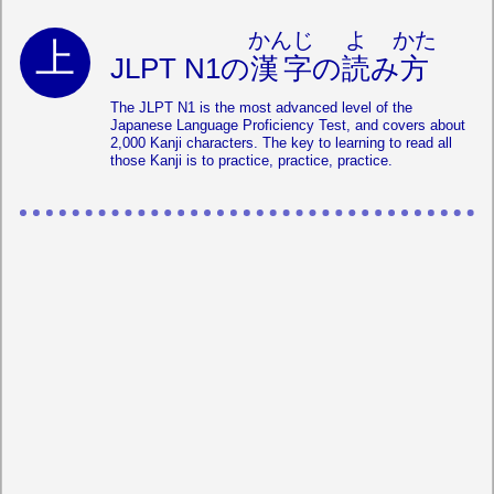
かんじ
よ
かた
JLPT N1の
漢字
の
読
み
方
The JLPT N1 is the most advanced level of the
Japanese Language Proficiency Test, and covers about
2,000 Kanji characters. The key to learning to read all
those Kanji is to practice, practice, practice.