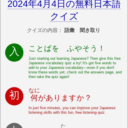
2024年4月4日の無料日本語
クイズ
クイズの内容：
語彙 聞き取り
ことばを ふやそう！
Just starting out learning Japanese? Then give this free
Japanese vocabulary quiz a try! It's got five words to
add to your Japanese vocabulary—even if you don't
know these words yet, check out the answers page, and
then take the quiz again!
なに
何
がありますか？
In just five minutes, you can improve your Japanese
listening skills with this fun, free listening quiz.
た