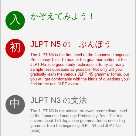
かぞえてみよう！
JLPT N5 の ぶんぽう
The JLPT N5 is the first level of the Japanese Language
Proficiency Test. To master the grammar portion of the
JLPT N5, one good study technique is to try as many
sample test questions as possible. Not only will you
gradually learn the various JLPT N5 grammar forms, but
you will get comfortable with the kinds of questions you'll
find on the real JLPT exam.
JLPT N3 の文法
The JLPT N3 is the middle, or lower intermediate, level
of the Japanese Language Proficiency Test. The test
covers about 150 Japanese grammar forms (including
grammar from the beginning JLPT N4 and JLPT N5
tests).