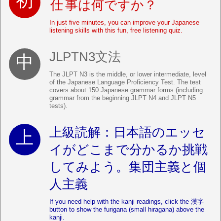
仕事
は
何
ですか？
In just five minutes, you can improve your Japanese
listening skills with this fun, free listening quiz.
JLPTN3文法
The JLPT N3 is the middle, or lower intermediate, level
of the Japanese Language Proficiency Test. The test
covers about 150 Japanese grammar forms (including
grammar from the beginning JLPT N4 and JLPT N5
tests).
上級読解：日本語のエッセ
イがどこまで分かるか挑戦
してみよう。集団主義と個
人主義
If you need help with the kanji readings, click the 漢字
button to show the furigana (small hiragana) above the
kanji.