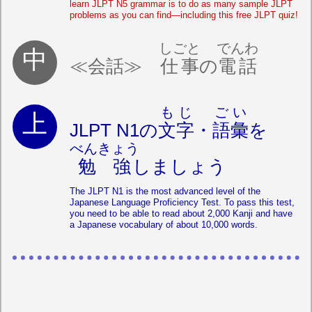
learn JLPT N5 grammar is to do as many sample JLPT
problems as you can find—including this free JLPT quiz!
しごと
でんわ
≪会話≫
仕事
の
電話
もじ
ごい
JLPT N1の
文字
・
語彙
を
べんきょう
勉強
しましょう
The JLPT N1 is the most advanced level of the
Japanese Language Proficiency Test. To pass this test,
you need to be able to read about 2,000 Kanji and have
a Japanese vocabulary of about 10,000 words.