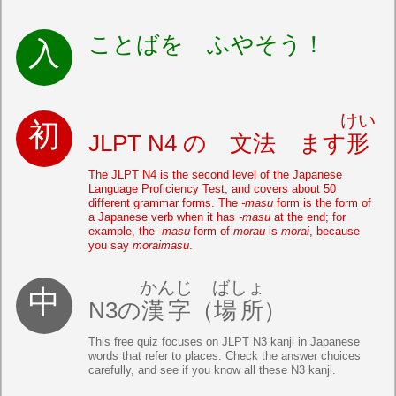
ことばを ふやそう！
けい
JLPT N4 の 文法 ます
形
The JLPT N4 is the second level of the Japanese
Language Proficiency Test, and covers about 50
different grammar forms. The
-masu
form is the form of
a Japanese verb when it has
-masu
at the end; for
example, the
-masu
form of
morau
is
morai
, because
you say
moraimasu
.
かんじ
ばしょ
N3の
漢字
（
場所
）
This free quiz focuses on JLPT N3 kanji in Japanese
words that refer to places. Check the answer choices
carefully, and see if you know all these N3 kanji.