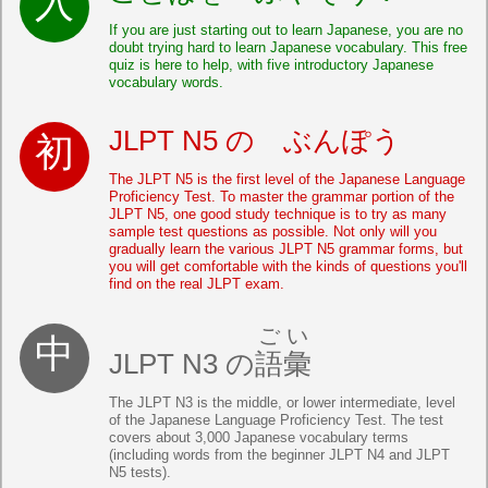
If you are just starting out to learn Japanese, you are no
doubt trying hard to learn Japanese vocabulary. This free
quiz is here to help, with five introductory Japanese
vocabulary words.
JLPT N5 の ぶんぽう
The JLPT N5 is the first level of the Japanese Language
Proficiency Test. To master the grammar portion of the
JLPT N5, one good study technique is to try as many
sample test questions as possible. Not only will you
gradually learn the various JLPT N5 grammar forms, but
you will get comfortable with the kinds of questions you'll
find on the real JLPT exam.
ごい
JLPT N3 の
語彙
The JLPT N3 is the middle, or lower intermediate, level
of the Japanese Language Proficiency Test. The test
covers about 3,000 Japanese vocabulary terms
(including words from the beginner JLPT N4 and JLPT
N5 tests).