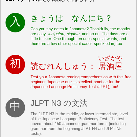
きょうは なんにち？
Can you say dates in Japanese? Thankfully, the months
are easy:
ichigatsu
,
nigatsu
, and so on. The days are a
little trickier: One through ten uses special words, and
there are a few other special cases sprinkled in, too.
いざかや
読むれんしゅう：
居酒屋
Test your Japanese reading comprehension with this free
beginner Japanese quiz—excellent practice for the
Japanese Language Proficiency Test (JLPT), too!
JLPT N3 の文法
The JLPT N3 is the middle, or lower intermediate, level
of the Japanese Language Proficiency Test. The test
covers about 150 Japanese grammar forms (including
grammar from the beginning JLPT N4 and JLPT N5
tests).