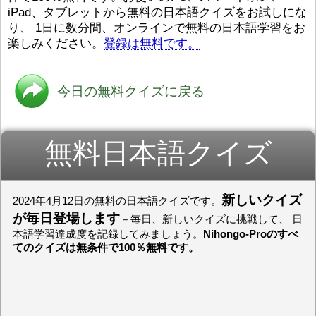
iPad、タブレットから無料の日本語クイズをお試しにな
ストレスが溜（
かったら、このYouTubeを見
です。結局（け
てくださいね。
[/font][/color]
り、 1日に数分間、オンラインで無料の日本語学習をお
ログラミングが
https://www.youtube.com/watch?
[/size]
楽しみください。
登録は無料です。
きなので、プロ
v=psCoMkMOQlY
[/color]
働（はたら）け
いしゃ）は別（
思（おも）いま
今日の無料クイズに戻る
でも、将来（し
本（にほん）で
く）したくて、
無料日本語クイズ
と）、就職（し
してみたいです
からの夢（ゆめ
（いま）は全力
でお金（かね）
新しいクイズ
2024年4月12日の無料の日本語クイズです。
いますwww。
が毎日登場します
－毎日、新しいクイズに挑戦して、 日
[quote]
すごいす
本語学習達成度を記録してみましょう。
Nihongo-Proのすべ
うございました
てのクイズは無条件で100％無料です。
すよね！！
[/quot
ありがとうござ
リーさんも引き
挑戦しましょう