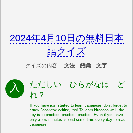
2024年4月10日の無料日本
語クイズ
クイズの内容：
文法 語彙 文字
ただしい ひらがなは ど
れ？
If you have just started to learn Japanese, don't forget to
study Japanese writing, too! To learn hiragana well, the
key is to practice, practice, practice. Even if you have
only a few minutes, spend some time every day to read
Japanese.