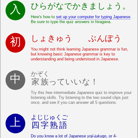
ひらがなでかきましょう。
Here's how to
set up your computer for typing Japanese
.
Be sure to type the quiz answers in hiragana.
しょきゅう ぶんぽう
You might not think learning Japanese grammar is fun,
but knowing basic Japanese grammar is key to
understanding and being understood in Japanese.
かぞく
家族
っていいな！
Try this free intermediate Japanese quiz to improve your
listening skills. Try listening to the two sound clips just
once, and see if you can answer all 5 questions.
よじじゅくご
四字熟語
Do you know a lot of Japanese
yoji-jukugo
, or 4-