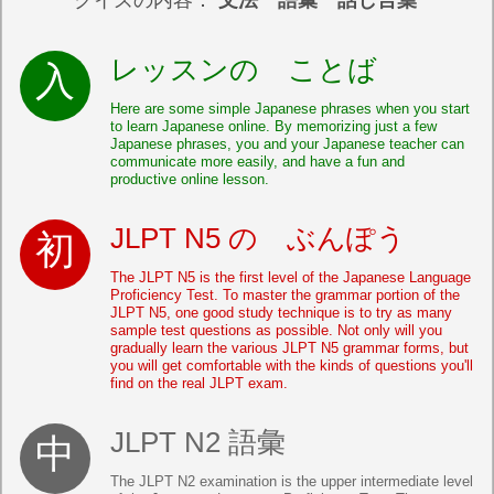
クイズの内容：
文法 語彙 話し言葉
レッスンの ことば
Here are some simple Japanese phrases when you start
to learn Japanese online. By memorizing just a few
Japanese phrases, you and your Japanese teacher can
communicate more easily, and have a fun and
productive online lesson.
JLPT N5 の ぶんぽう
The JLPT N5 is the first level of the Japanese Language
Proficiency Test. To master the grammar portion of the
JLPT N5, one good study technique is to try as many
sample test questions as possible. Not only will you
gradually learn the various JLPT N5 grammar forms, but
you will get comfortable with the kinds of questions you'll
find on the real JLPT exam.
JLPT N2 語彙
The JLPT N2 examination is the upper intermediate level