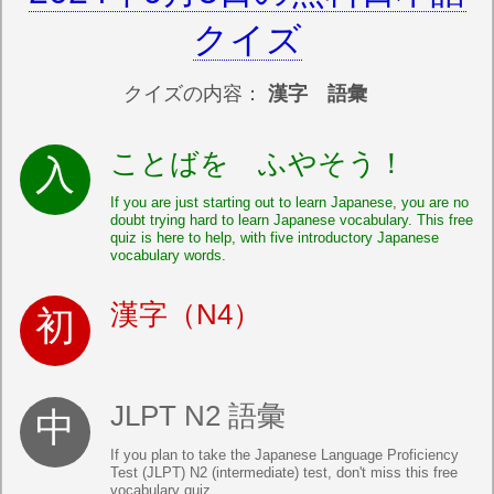
クイズ
クイズの内容：
漢字 語彙
ことばを ふやそう！
If you are just starting out to learn Japanese, you are no
doubt trying hard to learn Japanese vocabulary. This free
quiz is here to help, with five introductory Japanese
vocabulary words.
漢字（N4）
JLPT N2 語彙
If you plan to take the Japanese Language Proficiency
Test (JLPT) N2 (intermediate) test, don't miss this free
vocabulary quiz.