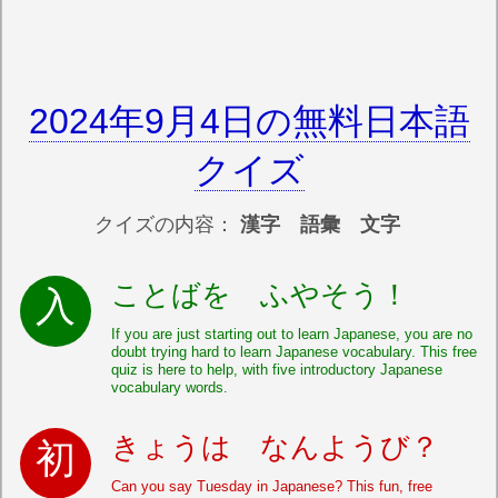
2024年9月4日の無料日本語
クイズ
クイズの内容：
漢字 語彙 文字
ことばを ふやそう！
If you are just starting out to learn Japanese, you are no
doubt trying hard to learn Japanese vocabulary. This free
quiz is here to help, with five introductory Japanese
vocabulary words.
きょうは なんようび？
Can you say Tuesday in Japanese? This fun, free