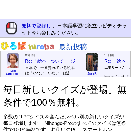
無料で登録し
、日本語学習に役立つビデオチャ
ットをお楽しみください。
最新投稿
88日前
91日前
Re: 「絵本」ついて （えほん ついて）
Re: 「絵
日本で 一番売れている絵本
エモリーさん、
Miki
は「いない いない ばあ
JoseR
Yamamoto
[quote]
ジョセさ
(Peek-a-boo)」だそうです。
ですか。どうで
次が「ぐりとぐら」だそうで
毎日新しいクイズが登場。無
す。どちらも 1967年に 出
まあ、仕事（し
版（しゅっぱん）されまし
（す）きですよ
条件で100％無料。
た。
絵本はロ
[/font][/color][/size]
（こ）みソフト
ングセラーがおおいですか
アです。現在（
ら、あたらしいのは あま
行機（ひこうき
り ありません。「絵本作家
る会社（かいし
多数のJLPTクイズを含んだレベル別の新しいクイズが
（えほんさっか picture book
と）めています
毎日登場します。 Nihongo-Proのすべてのクイズは無条
author) に なるのは とて
ん）はあります
件で100％無料です。お使いのPC、スマートホン、
び）が慌（あわ
も むずかしいそうです。よ