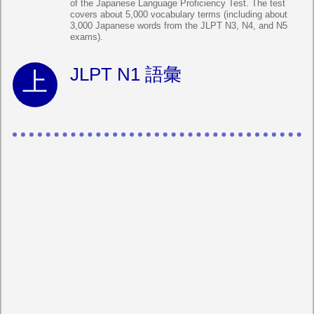
of the Japanese Language Proficiency Test. The test
covers about 5,000 vocabulary terms (including about
3,000 Japanese words from the JLPT N3, N4, and N5
exams).
JLPT N1 語彙