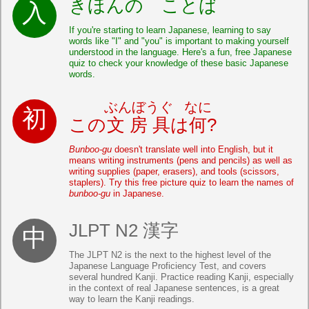
きほんの ことば
If you're starting to learn Japanese, learning to say
words like "I" and "you" is important to making yourself
understood in the language. Here's a fun, free Japanese
quiz to check your knowledge of these basic Japanese
words.
ぶんぼうぐ
なに
この
文房具
は
何
?
Bunboo-gu
doesn't translate well into English, but it
means writing instruments (pens and pencils) as well as
writing supplies (paper, erasers), and tools (scissors,
staplers). Try this free picture quiz to learn the names of
bunboo-gu
in Japanese.
JLPT N2 漢字
The JLPT N2 is the next to the highest level of the
Japanese Language Proficiency Test, and covers
several hundred Kanji. Practice reading Kanji, especially
in the context of real Japanese sentences, is a great
way to learn the Kanji readings.