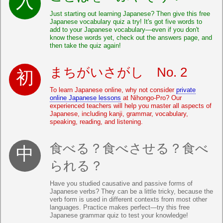
Just starting out learning Japanese? Then give this free
Japanese vocabulary quiz a try! It's got five words to
add to your Japanese vocabulary—even if you don't
know these words yet, check out the answers page, and
then take the quiz again!
まちがいさがし No. 2
To learn Japanese online, why not consider
private
online Japanese lessons
at Nihongo-Pro? Our
experienced teachers will help you master all aspects of
Japanese, including kanji, grammar, vocabulary,
speaking, reading, and listening.
食べる？食べさせる？食べ
られる？
Have you studied causative and passive forms of
Japanese verbs? They can be a little tricky, because the
verb form is used in different contexts from most other
languages. Practice makes perfect—try this free
Japanese grammar quiz to test your knowledge!