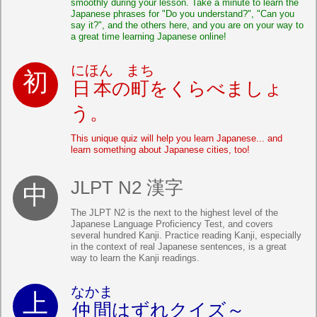
smoothly during your lesson. Take a minute to learn the
Japanese phrases for "Do you understand?", "Can you
say it?", and the others here, and you are on your way to
a great time learning Japanese online!
にほん
まち
日本
の
町
をくらべましょ
う。
This unique quiz will help you learn Japanese... and
learn something about Japanese cities, too!
JLPT N2 漢字
The JLPT N2 is the next to the highest level of the
Japanese Language Proficiency Test, and covers
several hundred Kanji. Practice reading Kanji, especially
in the context of real Japanese sentences, is a great
way to learn the Kanji readings.
なかま
仲間
はずれクイズ～