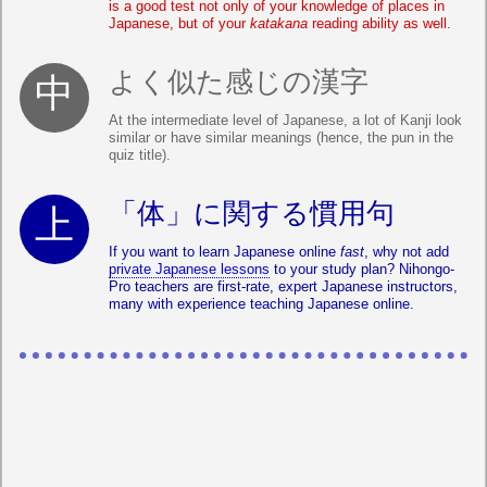
is a good test not only of your knowledge of places in
Japanese, but of your
katakana
reading ability as well.
よく似た感じの漢字
At the intermediate level of Japanese, a lot of Kanji look
similar or have similar meanings (hence, the pun in the
quiz title).
「体」に関する慣用句
If you want to learn Japanese online
fast
, why not add
private Japanese lessons
to your study plan? Nihongo-
Pro teachers are first-rate, expert Japanese instructors,
many with experience teaching Japanese online.