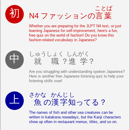
ことば
N4 ファッションの
言葉
Whether you are preparing for the JLPT N4 test, or just
learning Japanese for self-improvement, here's a fun,
free quiz on the world of fashion! Do you know this
fashion-related vocabulary in Japanese?
しゅうしょく
しんがく
就職
？
進学
？
Are you struggling with understanding spoken Japanese?
Here is another free Japanese listening quiz to help your
listening skills soar!
さかな
かんじ
し
魚
の
漢字
知
ってる？
The names of fish and other sea creatures can be
written in katakana nowadays, but the Kanji characters
show up often in restaurant menus, titles, and so on.