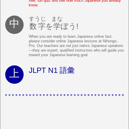
free, fun quiz and see how much Japanese you already
know.
すうじ
まな
数字
を
学
ぼう!
When you are ready to learn Japanese online
fast
,
please consider online Japanese lessons at Nihongo-
Pro. Our teachers are not just native Japanese speakers
—they are expert, qualified instructors who will guide you
toward your Japanese learning goal.
JLPT N1 語彙