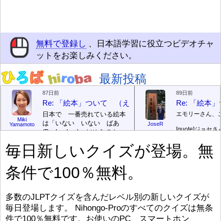
無料で登録し
、日本語学習に役立つビデオチャ
ットをお楽しみください。
最新投稿
87日前
89日前
Re: 「絵本」ついて （えほん ついて）
Re: 「絵
日本で 一番売れている絵本
エモリーさん、
Miki
は「いない いない ばあ
JoseR
Yamamoto
[quote]
ジョセさ
(Peek-a-boo)」だそうです。
ですか。どうで
次が「ぐりとぐら」だそうで
毎日新しいクイズが登場。無
す。どちらも 1967年に 出
まあ、仕事（し
版（しゅっぱん）されまし
（す）きですよ
条件で100％無料。
た。
絵本はロ
[/font][/color][/size]
（こ）みソフト
ングセラーがおおいですか
アです。現在（
ら、あたらしいのは あま
行機（ひこうき
り ありません。「絵本作家
る会社（かいし
多数のJLPTクイズを含んだレベル別の新しいクイズが
（えほんさっか picture book
と）めています
毎日登場します。 Nihongo-Proのすべてのクイズは無条
author) に なるのは とて
ん）はあります
件で100％無料です。お使いのPC、スマートホン、
び）が慌（あわ
も むずかしいそうです。よ