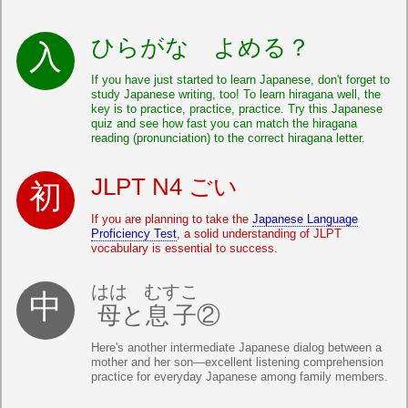
ひらがな よめる？
If you have just started to learn Japanese, don't forget to
study Japanese writing, too! To learn hiragana well, the
key is to practice, practice, practice. Try this Japanese
quiz and see how fast you can match the hiragana
reading (pronunciation) to the correct hiragana letter.
JLPT N4 ごい
If you are planning to take the
Japanese Language
Proficiency Test
, a solid understanding of JLPT
vocabulary is essential to success.
はは
むすこ
母
と
息子
②
Here's another intermediate Japanese dialog between a
mother and her son—excellent listening comprehension
practice for everyday Japanese among family members.