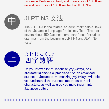
Language Proficiency Test, and covers about 150 Kanji
(in addition to about 100 Kanji for the JLPT N5).
JLPT N3 文法
The JLPT N3 is the middle, or lower intermediate, level
of the Japanese Language Proficiency Test. The test
covers about 150 Japanese grammar forms (including
grammar from the beginning JLPT N4 and JLPT N5
tests).
よじじゅくご
四字熟語
Do you know a lot of Japanese
yoji-jukugo
, or 4-
character idiomatic expressions? As an advanced
student of Japanese, memorizing
yoji-jukugo
will help
you understand the nuanced meanings of Kanji
characters, as well as give you more insight into
Japanese culture.