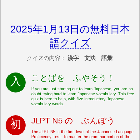
2025年1月13日の無料日本
語クイズ
クイズの内容：
漢字 文法 語彙
ことばを ふやそう！
If you are just starting out to learn Japanese, you are no
doubt trying hard to learn Japanese vocabulary. This free
quiz is here to help, with five introductory Japanese
vocabulary words.
JLPT N5 の ぶんぽう
The JLPT N5 is the first level of the Japanese Language
Proficiency Test. To master the grammar portion of the