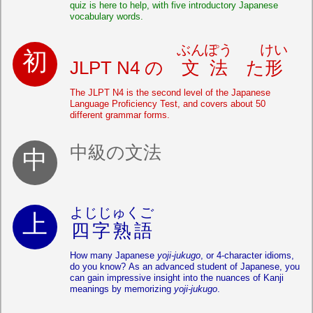
quiz is here to help, with five introductory Japanese
vocabulary words.
ぶんぽう
けい
JLPT N4 の
文法
た
形
The JLPT N4 is the second level of the Japanese
Language Proficiency Test, and covers about 50
different grammar forms.
中級の文法
よじじゅくご
四字熟語
How many Japanese
yoji-jukugo
, or 4-character idioms,
do you know? As an advanced student of Japanese, you
can gain impressive insight into the nuances of Kanji
meanings by memorizing
yoji-jukugo
.