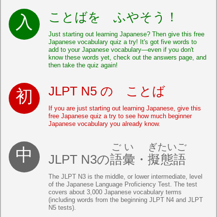
ことばを ふやそう！
Just starting out learning Japanese? Then give this free
Japanese vocabulary quiz a try! It's got five words to
add to your Japanese vocabulary—even if you don't
know these words yet, check out the answers page, and
then take the quiz again!
JLPT N5 の ことば
If you are just starting out learning Japanese, give this
free Japanese quiz a try to see how much beginner
Japanese vocabulary you already know.
ごい
ぎたいご
JLPT N3の
語彙
・
擬態語
The JLPT N3 is the middle, or lower intermediate, level
of the Japanese Language Proficiency Test. The test
covers about 3,000 Japanese vocabulary terms
(including words from the beginning JLPT N4 and JLPT
N5 tests).