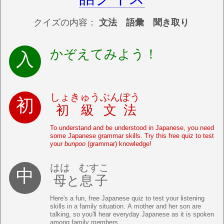
クイズの内容：
文法 語彙 聞き取り
かぞえてみよう！
しょきゅう
ぶんぽう
初級
文法
To understand and be understood in Japanese, you need
some Japanese grammar skills. Try this free quiz to test
your
bunpoo
(grammar) knowledge!
はは
むすこ
母
と
息子
Here's a fun, free Japanese quiz to test your listening
skills in a family situation. A mother and her son are
talking, so you'll hear everyday Japanese as it is spoken
among family members.