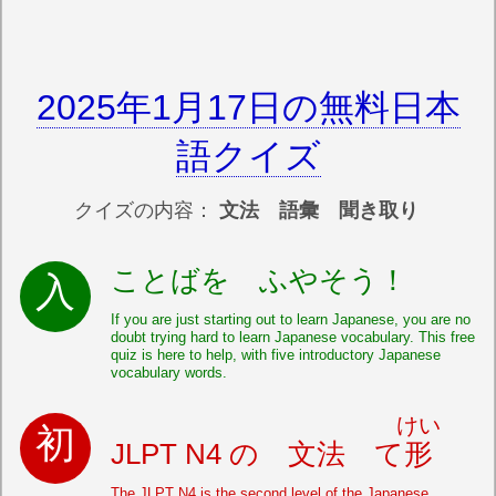
2025年1月17日の無料日本
語クイズ
クイズの内容：
文法 語彙 聞き取り
ことばを ふやそう！
If you are just starting out to learn Japanese, you are no
doubt trying hard to learn Japanese vocabulary. This free
quiz is here to help, with five introductory Japanese
vocabulary words.
けい
JLPT N4 の 文法 て
形
The JLPT N4 is the second level of the Japanese