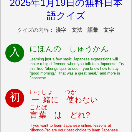
2025年1月19日の無料日本
語クイズ
クイズの内容：
漢字 文法 語彙 文字
にほんの しゅうかん
Learning just a few basic Japanese expressions will
make a big difference when you talk to a Japanese. Try
this free Nihongo quiz to see if you know how to say
"good morning," "that was a great meal," and more in
Japanese.
いっしょ
つか
一緒
に
使
わない
ことば
言葉
は どれ?
If you want to learn Japanese online, lessons at
Nihongo-Pro are your best choice to learn Japanese