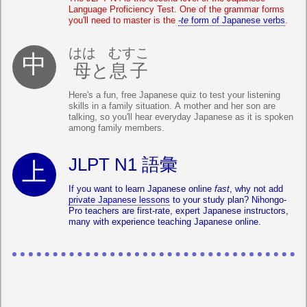
Language Proficiency Test. One of the grammar forms
you'll need to master is the
-te
form of Japanese verbs
.
はは
むすこ
母
と
息子
Here's a fun, free Japanese quiz to test your listening
skills in a family situation. A mother and her son are
talking, so you'll hear everyday Japanese as it is spoken
among family members.
JLPT N1 語彙
If you want to learn Japanese online
fast
, why not add
private Japanese lessons
to your study plan? Nihongo-
Pro teachers are first-rate, expert Japanese instructors,
many with experience teaching Japanese online.