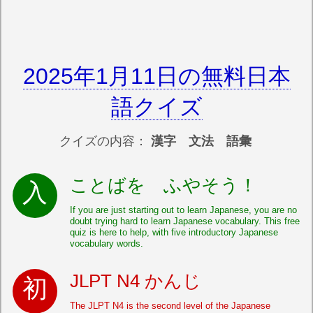
2025年1月11日の無料日本
語クイズ
クイズの内容：
漢字 文法 語彙
ことばを ふやそう！
If you are just starting out to learn Japanese, you are no
doubt trying hard to learn Japanese vocabulary. This free
quiz is here to help, with five introductory Japanese
vocabulary words.
JLPT N4 かんじ
The JLPT N4 is the second level of the Japanese