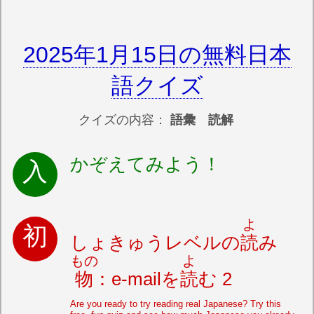
2025年1月15日の無料日本
語クイズ
クイズの内容：
語彙 読解
かぞえてみよう！
よ
しょきゅうレベルの
読
み
もの
よ
物
：e-mailを
読
む 2
Are you ready to try reading real Japanese? Try this