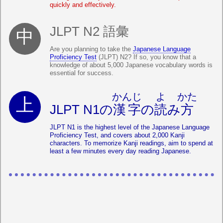
quickly and effectively.
JLPT N2 語彙
Are you planning to take the
Japanese Language
Proficiency Test
(JLPT) N2? If so, you know that a
knowledge of about 5,000 Japanese vocabulary words is
essential for success.
かんじ
よ
かた
JLPT N1の
漢字
の
読
み
方
JLPT N1 is the highest level of the Japanese Language
Proficiency Test, and covers about 2,000 Kanji
characters. To memorize Kanji readings, aim to spend at
least a few minutes every day reading Japanese.