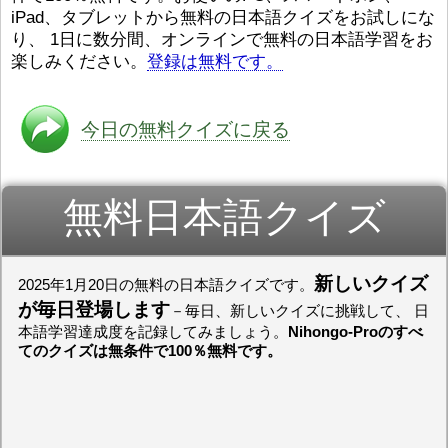
iPad、タブレットから無料の日本語クイズをお試しにな
ストレスが溜（
かったら、このYouTubeを見
です。結局（け
てくださいね。
[/font][/color]
り、 1日に数分間、オンラインで無料の日本語学習をお
ログラミングが
https://www.youtube.com/watch?
[/size]
楽しみください。
登録は無料です。
きなので、プロ
v=psCoMkMOQlY
[/color]
働（はたら）け
いしゃ）は別（
思（おも）いま
今日の無料クイズに戻る
でも、将来（し
本（にほん）で
く）したくて、
無料日本語クイズ
と）、就職（し
してみたいです
からの夢（ゆめ
（いま）は全力
でお金（かね）
新しいクイズ
2025年1月20日の無料の日本語クイズです。
いますwww。
が毎日登場します
－毎日、新しいクイズに挑戦して、 日
[quote]
すごいす
本語学習達成度を記録してみましょう。
Nihongo-Proのすべ
うございました
てのクイズは無条件で100％無料です。
すよね！！
[/quot
ありがとうござ
リーさんも引き
挑戦しましょう