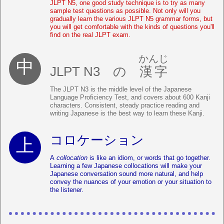
JLPT N5, one good study technique is to try as many
sample test questions as possible. Not only will you
gradually learn the various JLPT N5 grammar forms, but
you will get comfortable with the kinds of questions you'll
find on the real JLPT exam.
かんじ
JLPT N3 の
漢字
The JLPT N3 is the middle level of the Japanese
Language Proficiency Test, and covers about 600 Kanji
characters. Consistent, steady practice reading and
writing Japanese is the best way to learn these Kanji.
コロケーション
A
collocation
is like an idiom, or words that go together.
Learning a few Japanese collocations will make your
Japanese conversation sound more natural, and help
convey the nuances of your emotion or your situation to
the listener.