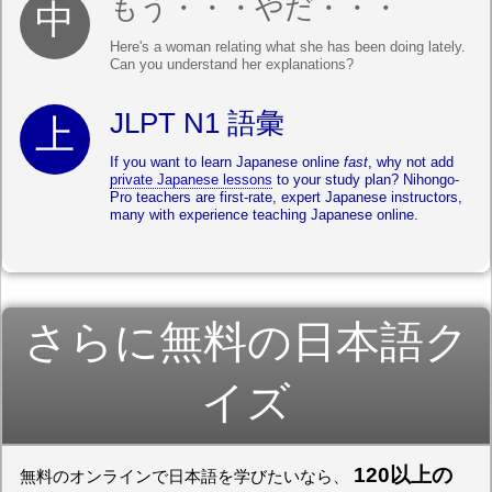
もう・・・やだ・・・
Here's a woman relating what she has been doing lately.
Can you understand her explanations?
JLPT N1 語彙
If you want to learn Japanese online
fast
, why not add
private Japanese lessons
to your study plan? Nihongo-
Pro teachers are first-rate, expert Japanese instructors,
many with experience teaching Japanese online.
さらに無料の日本語ク
イズ
120以上の
無料のオンラインで日本語を学びたいなら、