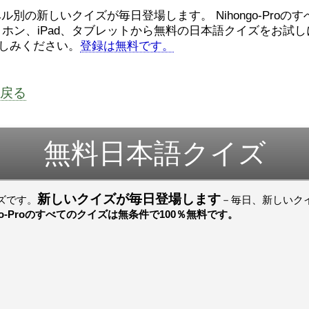
ロ
（こ）みソフトウェアエンジニ
んでした！忘
ル別の新しいクイズが毎日登場します。 Nihongo-Proの
アです。現在（げんざい）、飛
じょぜさん、
ホン、iPad、タブレットから無料の日本語クイズをお試し
行機（ひこうき）を作（つく）
そのかち む
家
る会社（かいしゃ）に務（つ
しみください。
登録は無料です。
を かきませ
と）めています。利点（りて
ました。
て
ん）はありますが、日々（ひ
び）が慌（あわただ）しくて、
すごいすごい
よ
ストレスが溜（た）まりやすい
いました！感
戻る
見
です。結局（けっきょく）、プ
ね！！
ログラミングが大好（だいす）
すごいすごい
om/watch?
きなので、プログラマーとして
いました！か
働（はたら）ければ、会社（か
よね！！
無料日本語クイズ
いしゃ）は別（べつ）にいいと
思（おも）います。
でも、将来（しょうらい）、日
新しいクイズが毎日登場します
イズです。
本（にほん）で留学（りゅうが
－毎日、新しいクイズに挑
く）したくて、その後（あ
ngo-Proのすべてのクイズは無条件で100％無料です。
と）、就職（しゅうしょく）も
してみたいです。昔（むかし）
からの夢（ゆめ）なので、今
（いま）は全力（ぜんりょく）
でお金（かね）を貯（た）めて
いますwww。
[quote]
すごいすごい！おめでと