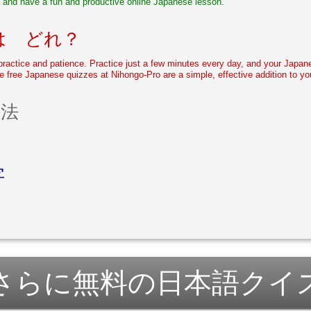
 and have a fun and productive online Japanese lesson.
は どれ？
actice and patience. Practice just a few minutes every day, and your Japanes
e free Japanese quizzes at Nihongo-Pro are a simple, effective addition to y
文法
字
さらに無料の日本語クイ