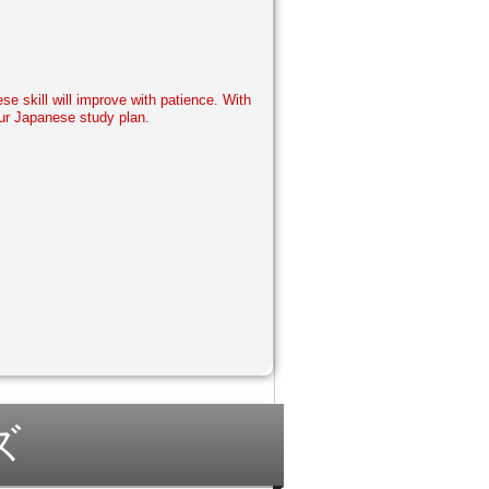
e skill will improve with patience. With
our Japanese study plan.
ズ