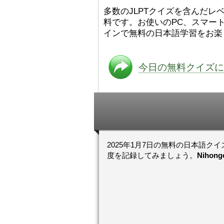
た。
絵本は
[/font][/color][/size]
多数のJLPTクイズを含んだレベ
ングセラーがおおいですか
料です。お使いのPC、スマート
ら、あたらしいのは あま
り ありません。「絵本作
インで無料の日本語学習をお楽
（えほんさっか picture book
author) に なるのは と
も むずかしいそうです。
今日の無料クイズに
かったら、このYouTubeを
てくださいね。
[/font][/color]
https://www.youtube.c
[/size]
v=psCoMkMOQlY
[/color]
2025年1月7日の無料の日本語ク
度を記録してみましょう。
Niho