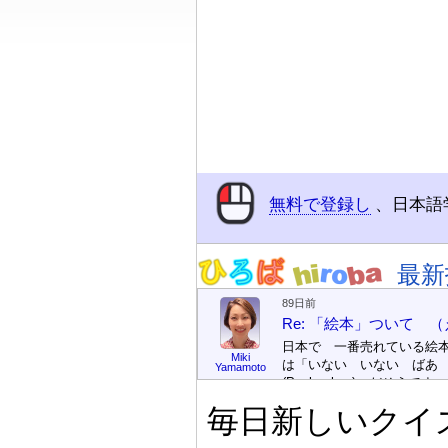
無料で登録し
、日本語
最新
89日前
Re: 「絵本」ついて 
日本で 一番売れている絵
Miki
は「いない いない ばあ
Yamamoto
(Peek-a-boo)」だそうです。
次が「ぐりとぐら」だそう
毎日新しいクイ
す。どちらも 1967年に 
版（しゅっぱん）されまし