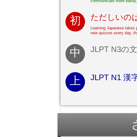
communicate more easily,
ただしいの
Learning Japanese takes pr
new quizzes every day, th
JLPT N3の
JLPT N1 漢