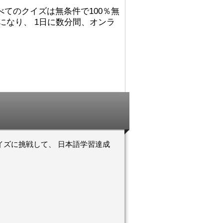
れました。
でした。図書館（としょかん）
すべてのクイズは無条件で100％無
ごめんないあい！
では 主（おも）に
になり、 1日に数分間、オンラ
こうに へんしん
Accelerated Readerの 仕事
んでした！わすれ
（しごと）を していました。
それから ミシシッピに 引
（ひ）っ越（こ）して、その後
！おめでとうござ
（あと） ミネソタに 住
心していますよ
（す）みました。カリフォルニ
アが 一番（いちばん） 好
！おめでとうござ
（す）きです！
んしんしています
日本（にほん）の 図書館（と
しょかん）では 働（はたら）
いていませんが、 図書館（と
しょかん）には よく 行
（い）きました。図書館（とし
ょかんや 本（ほん）の あ
戦して、 日本語学習達成
る ところが 大好（だいす）
きです。