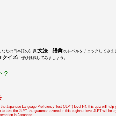
うございました！感心していま
すよね！！
[/quote]
ありがとうございました！エモ
リーさんも引き続き本を読んで
挑戦しましょう！
文法 語彙
なたの日本語の知識(
)のレベルをチェックしてみま
PTクイズ
にぜひ挑戦してみましょう。
か？
法
e the Japanese Language Proficiency Test (JLPT) level N4, this quiz will help
an to take the JLPT, the grammar covered in this beginner-level JLPT will he
versation in Japanese.