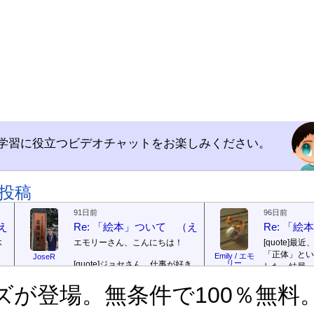
学習に役立つビデオチャットをお楽しみください。
投稿
91日前
96日前
（えほん ついて）
Re: 「絵本」ついて （えほん ついて）
Re: 「
本
エモリーさん、こんにちは！
[quote]
最近
「正体」とい
Emily / エモ
JoseR
リー
[quote]
ジョセさん、仕事が好き
した。結局、
ですか。どうですか。
[/quote]
ていて...
[/quo
で
ズが登場。無条件で100％無料
出
まあ、仕事（しごと）が好
ジョゼさん、
（す）きですよ。組（く）み込
の勝ち向こう