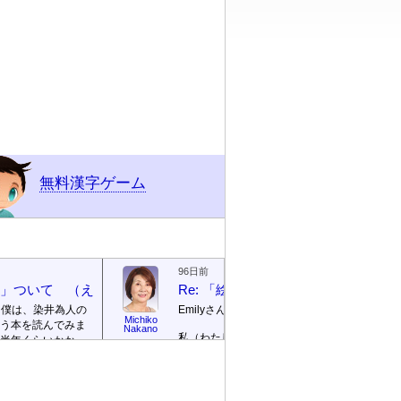
無料漢字ゲーム
96日前
絵本」ついて （えほん ついて）
Re: 「絵本」ついて （えほん つ
、僕は、染井為人の
Emilyさん
Michiko
う本を読んでみま
Emily / 
Nakano
リー
私（わたし）が ロサンゼルス
半年くらいかかっ
の 高校（高校）の 図書館
te]
。
（としょかん）で 働（はた
ごめんなさい！そ
ら）いていたのは 2003年（ね
に返信を書きませ
ん）から 2007年（ねん）まで