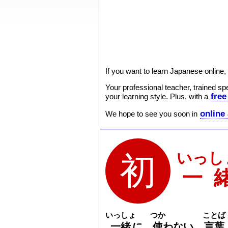
If you want to learn Japanese online,
Your professional teacher, trained spe
free
your learning style. Plus, with a
online
We hope to see you soon in
いっし
一
いっしょ
つか
ことば
一
緒
に
使
わない
言
葉