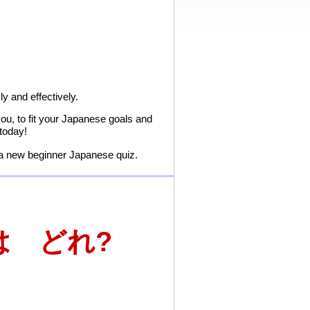
y and effectively.
 you, to fit your Japanese goals and
 today!
y a new beginner Japanese quiz.
 どれ?