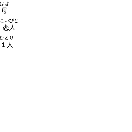
はは
母
こいびと
恋
人
ひとり
１
人