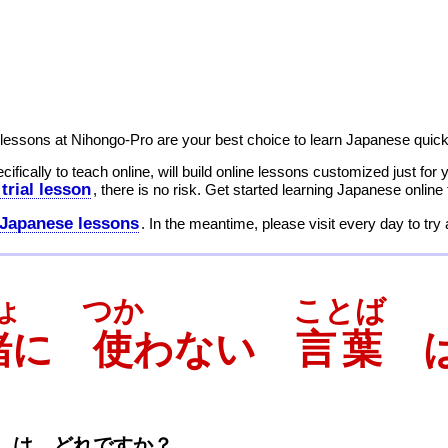
 lessons at Nihongo-Pro are your best choice to learn Japanese quickl
cifically to teach online, will build online lessons customized just for
 trial lesson
, there is no risk. Get started learning Japanese online
 Japanese lessons
. In the meantime, please visit every day to tr
ょ
つか
ことば
緒
に
使
わない
言葉
は
は どれですか
？