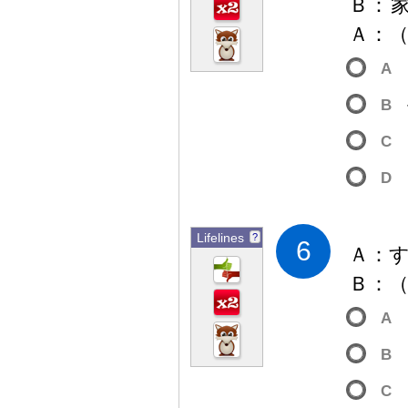
Ｂ
：
Ａ
：
A
B
C
D
Lifelines
?
6
Ａ
：
Ｂ
：
A
B
C