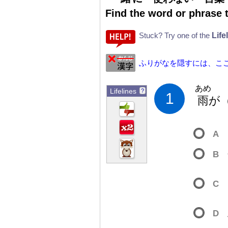
Find the word or phrase 
Life
Stuck? Try one of the
ふりがなを隠すには、こ
あめ
Lifelines
?
1
雨
が
A
B
C
D