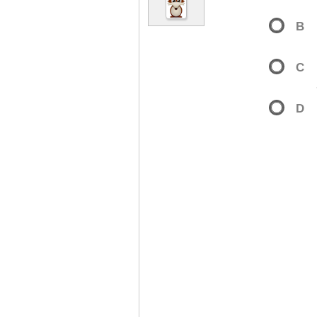
B
C
D