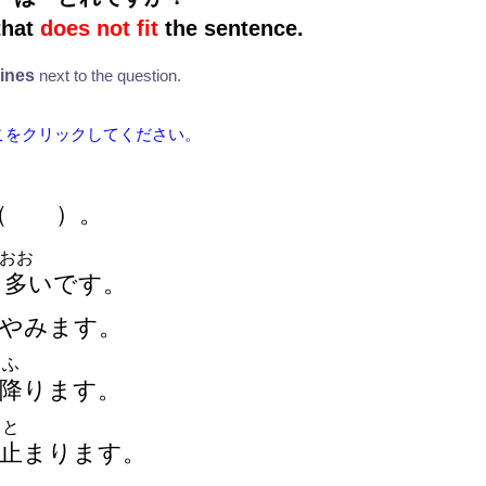
that
does not fit
the sentence.
lines
next to the question.
こをクリックしてください。
（
）
。
おお
多
いです。
やみます。
ふ
降
ります。
と
止
まります。