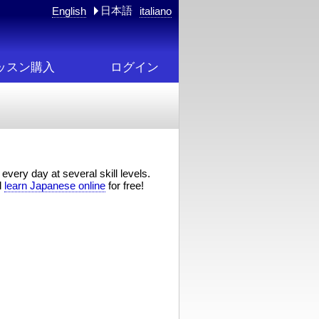
日本語
English
italiano
ッスン購入
ログイン
every day at several skill levels.
d
learn Japanese online
for free!