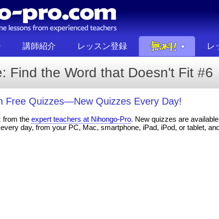
講師紹介
レッスン登録
レ
 Find the Word that Doesn't Fit #6
th Free Quizzes—New Quizzes Every Day!
z from the
expert teachers at Nihongo-Pro
. New quizzes are available 
every day, from your PC, Mac, smartphone, iPad, iPod, or tablet, an