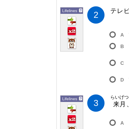
テレ
Lifelines
?
2
A
B
C
D
らいげつ
Lifelines
?
3
来
月
A