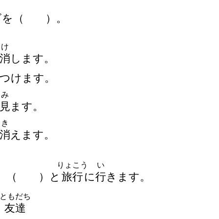
ビを
（
）
。
け
消
します。
つけます。
み
見
ます。
き
消
えます。
りょこう
い
、
（
）
と
旅
行
に
行
きます。
ともだち
友
達