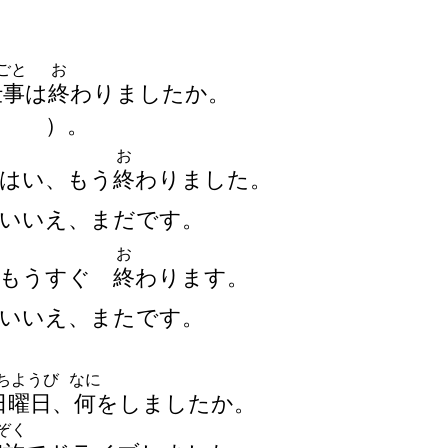
ごと
お
仕
事
は
終
わりましたか。
（
）
。
お
はい、もう
終
わりました。
いいえ、まだです。
お
もうすぐ
終
わります。
いいえ、またです。
ちようび
なに
日
曜
日
、
何
をしましたか。
ぞく