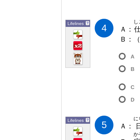
し
Lifelines
?
4
Ａ
：
Ｂ
：
A
B
C
D
に
Lifelines
?
5
Ａ
：
か