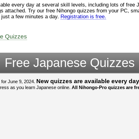
ロ
（こ）みソフトウェアエンジニ
at several skill levels, including lots of free JLPT quizzes. All Nihongo-Pro
んでした！忘
アです。現在（げんざい）、飛
じょぜさん、
 smartphone, iPad, or tablet, and
行機（ひこうき）を作（つく）
そのかち む
nline for free in just a few minutes a day.
Registration is free.
家
る会社（かいしゃ）に務（つ
を かきませ
と）めています。利点（りて
ました。
て
ん）はありますが、日々（ひ
び）が慌（あわただ）しくて、
すごいすごい
よ
ee Quizzes
ストレスが溜（た）まりやすい
いました！感
見
です。結局（けっきょく）、プ
ね！！
ログラミングが大好（だいす）
すごいすごい
om/watch?
きなので、プログラマーとして
いました！か
Free Japanese Quizzes
働（はたら）ければ、会社（か
よね！！
いしゃ）は別（べつ）にいいと
思（おも）います。
New quizzes are available every da
 for June 9, 2024.
でも、将来（しょうらい）、日
 progress as you learn Japanese online.
All Nihongo-Pro quizzes are fre
本（にほん）で留学（りゅうが
く）したくて、その後（あ
と）、就職（しゅうしょく）も
してみたいです。昔（むかし）
からの夢（ゆめ）なので、今
（いま）は全力（ぜんりょく）
でお金（かね）を貯（た）めて
いますwww。
[quote]
すごいすごい！おめでと