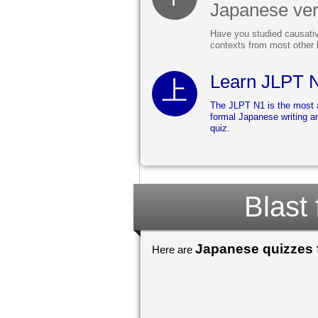
Japanese ve
Have you studied causative
contexts from most other 
Learn JLPT 
The JLPT N1 is the most 
formal Japanese writing an
quiz.
Blast
Japanese quizzes f
Here are