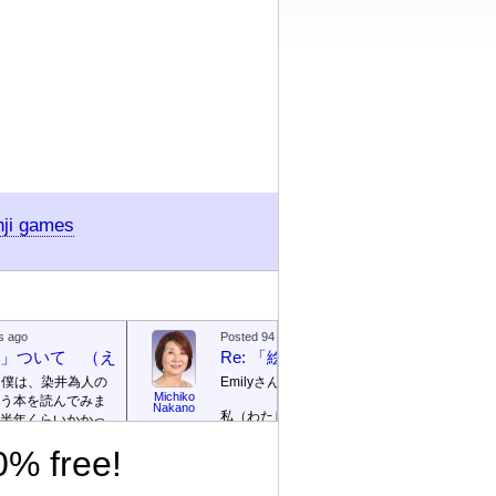
nji games
s ago
Posted 94 days ago
絵本」ついて （えほん ついて）
Re: 「絵本」ついて （えほん つ
、僕は、染井為人の
Emilyさん
Michiko
う本を読んでみま
Emily / 
Nakano
私（わたし）が ロサンゼルス
リー
半年くらいかかっ
の 高校（高校）の 図書館
te]
0% free!
（としょかん）で 働（はた
ごめんなさい！そ
ら）いていたのは 2003年（ね
に返信を書きませ
ん）から 2007年（ねん）まで