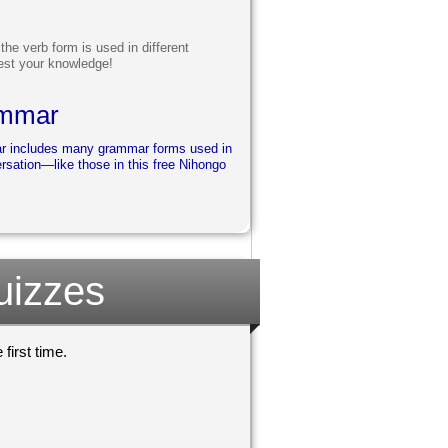
he verb form is used in different
est your knowledge!
ammar
ar includes many grammar forms used in
rsation—like those in this free Nihongo
uizzes
first time.