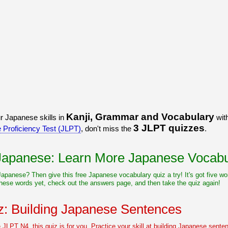
Kanji, Grammar and Vocabulary
r Japanese skills in
with
3 JLPT quizzes
Proficiency Test (JLPT)
, don't miss the
.
 Japanese: Learn More Japanese Vocabu
 Japanese? Then give this free Japanese vocabulary quiz a try! It's got five 
hese words yet, check out the answers page, and then take the quiz again!
: Building Japanese Sentences
he JLPT N4, this quiz is for you. Practice your skill at building Japanese sente