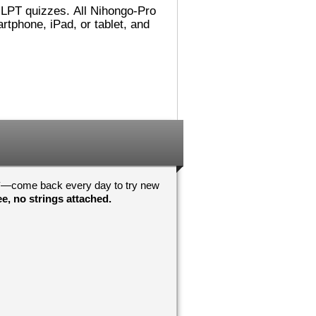
れました。
でした。図書館（としょかん）
ごめんないあい！
では 主（おも）に
こうに へんしん
Accelerated Readerの 仕事
んでした！わすれ
（しごと）を していました。
それから ミシシッピに 引
（ひ）っ越（こ）して、その後
！おめでとうござ
（あと） ミネソタに 住
心していますよ
（す）みました。カリフォルニ
アが 一番（いちばん） 好
！おめでとうござ
（す）きです！
んしんしています
日本（にほん）の 図書館（と
しょかん）では 働（はたら）
いていませんが、 図書館（と
しょかん）には よく 行
y
—come back every day to try new
（い）きました。図書館（とし
e, no strings attached.
ょかんや 本（ほん）の あ
る ところが 大好（だいす）
きです。