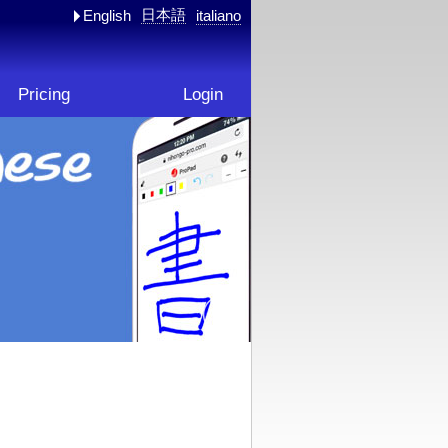
日本語
English
italiano
Pricing
Login