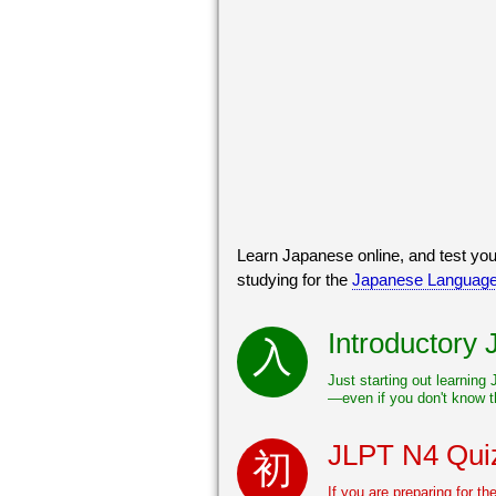
Learn Japanese online, and test you
studying for the
Japanese Language 
Introductory
Just starting out learning
—even if you don't know t
JLPT N4 Quiz
If you are preparing for t