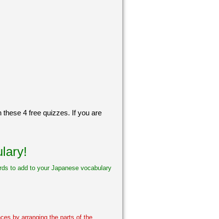
 these 4 free quizzes. If you are
lary!
words to add to your Japanese vocabulary
nces by arranging the parts of the