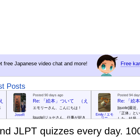
t free Japanese video chat and more!
Free ka
st Posts
Posted 90 days ago
Posted 94 day
（えほん ついて）
Re: 「絵本」ついて （えほん ついて）
Re: 「
本
エモリーさん、こんにちは！
[quote]
最近
「正体」とい
Emily / エモ
JoseR
[quote]
ジョセさん、仕事が好き
リー
した。結局、
ですか。どうですか。
[/quote]
ていて...
[/quo
で
d JLPT quizzes every day. 10
出
まあ、仕事（しごと）が好
ジョゼさん、
（す）きですよ。組（く）み込
の勝ち向こう