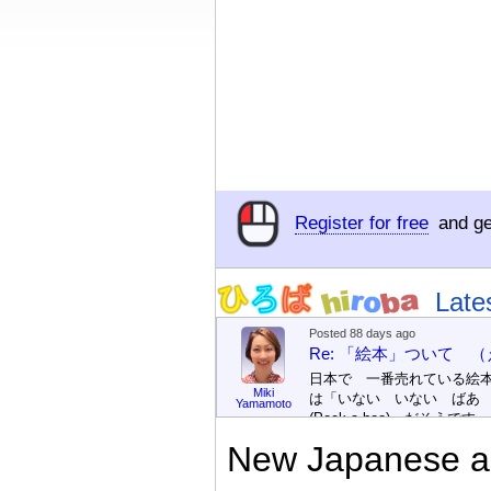
Register for free
and ge
Late
Posted 88 days ago
Re: 「絵本」ついて 
日本で 一番売れている絵
Miki
は「いない いない ばあ
Yamamoto
(Peek-a-boo)」だそうです。
次が「ぐりとぐら」だそう
New Japanese an
す。どちらも 1967年に 
版（しゅっぱん）されまし