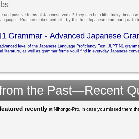
rbs
 and passive forms of Japanese verbs? They can be a little tricky, because t
languages. Practice makes perfect—try this free Japanese grammar quiz to t
N1 Grammar - Advanced Japanese Gr
advanced level of the Japanese Language Proficiency Test. JLPT N1 gramm
d literature, as well as grammar forms you'll find in everyday Japanese conve
 from the Past—Recent Q
eatured recently
at Nihongo-Pro, in case you missed them the 