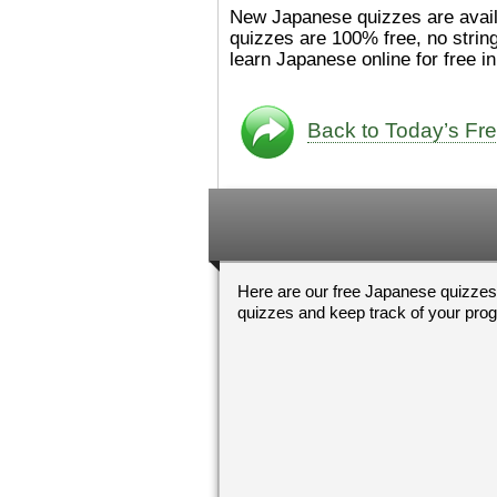
た。
絵本は
[/font][/color][/size]
New Japanese quizzes are available every day 
ングセラーがおおいですか
quizzes are 100% free, no strings attached. Try our free Nihongo quizzes from your PC,
ら、あたらしいのは あま
learn Japanese o
り ありません。「絵本作
（えほんさっか picture book
author) に なるのは と
も むずかしいそうです。
Back to Today’s Fr
かったら、このYouTubeを
てくださいね。
[/font][/color]
https://www.youtube.c
[/size]
v=psCoMkMOQlY
[/color]
Here are our free Japanese quizzes
quizzes and keep track of your