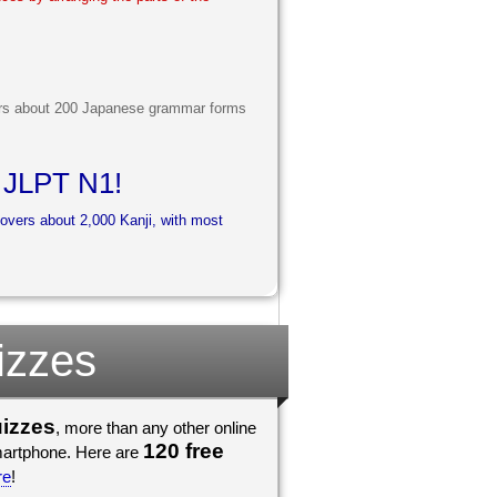
vers about 200 Japanese grammar forms
 JLPT N1!
overs about 2,000 Kanji, with most
izzes
uizzes
, more than any other online
120 free
he go, on any iPad, iPod, tablet, or smartphone. Here are
re
!