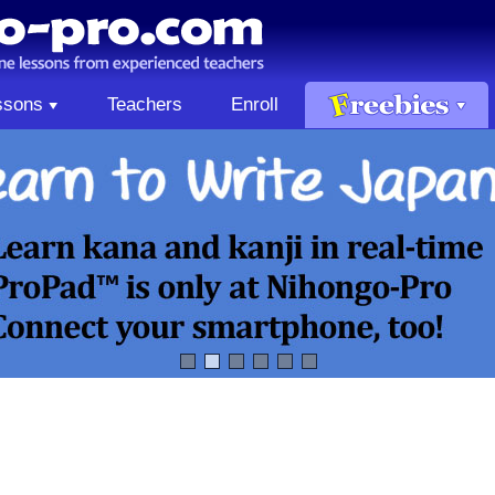
ssons
Teachers
Enroll