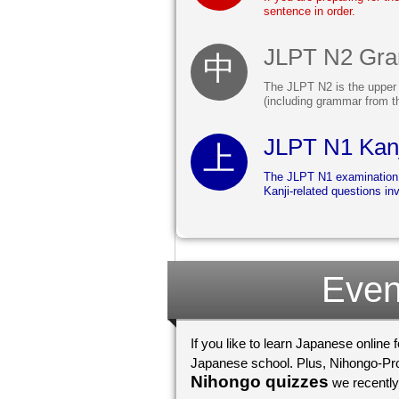
sentence in order.
JLPT N2 Gr
The JLPT N2 is the upper
(including grammar from t
JLPT N1 Kanj
The JLPT N1 examination i
Kanji-related questions in
Even
If you like to learn Japanese online 
Nihongo quizzes