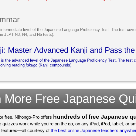
ammar
 intermediate level of the Japanese Language Proficiency Test. The test co
he JLPT N3, N4, and N5 tests).
i: Master Advanced Kanji and Pass the
s the advanced level of the Japanese Language Proficiency Test. The test c
volving reading
jukugo
(Kanji compounds).
 More Free Japanese Qu
hundreds of free Japanese q
for free, Nihongo-Pro offers
Japanese school. Plus, Nihongo-Pro quizzes work while you're on t
we recently featured—all courtesy of
the best online Japanese teachers anywhe