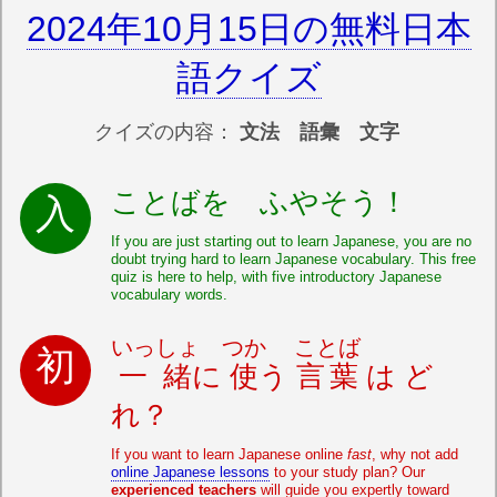
2024年10月15日の無料日本
語クイズ
クイズの内容：
文法 語彙 文字
ことばを ふやそう！
If you are just starting out to learn Japanese, you are no
doubt trying hard to learn Japanese vocabulary. This free
quiz is here to help, with five introductory Japanese
vocabulary words.
いっしょ
つか
ことば
一緒
に
使
う
言葉
は ど
れ？
If you want to learn Japanese online
fast
, why not add
online Japanese lessons
to your study plan? Our
experienced teachers
will guide you expertly toward