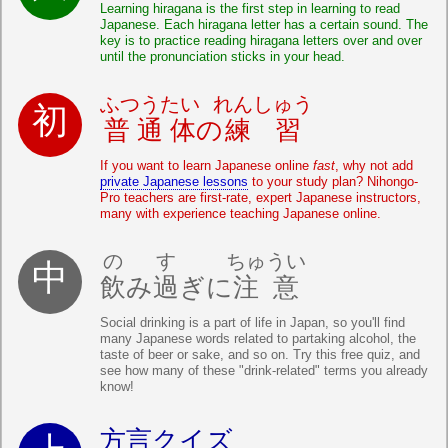
Learning hiragana is the first step in learning to read
Japanese. Each hiragana letter has a certain sound. The
key is to practice reading hiragana letters over and over
until the pronunciation sticks in your head.
ふつうたい
れんしゅう
普通体
の
練習
If you want to learn Japanese online
fast
, why not add
private Japanese lessons
to your study plan? Nihongo-
Pro teachers are first-rate, expert Japanese instructors,
many with experience teaching Japanese online.
の
す
ちゅうい
飲
み
過
ぎに
注意
Social drinking is a part of life in Japan, so you'll find
many Japanese words related to partaking alcohol, the
taste of beer or sake, and so on. Try this free quiz, and
see how many of these "drink-related" terms you already
know!
方言クイズ