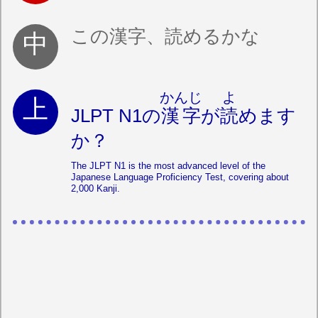
この漢字、読めるかな
かんじ
よ
JLPT N1の
漢字
が
読
めます
か？
The JLPT N1 is the most advanced level of the
Japanese Language Proficiency Test, covering about
2,000 Kanji.