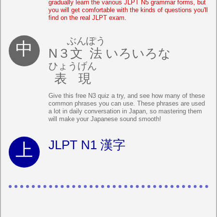
gradually learn the various JLPT N5 grammar forms, but
you will get comfortable with the kinds of questions you'll
find on the real JLPT exam.
ぶんぽう
N３
文法
いろいろな
ひょうげん
表現
Give this free N3 quiz a try, and see how many of these
common phrases you can use. These phrases are used
a lot in daily conversation in Japan, so mastering them
will make your Japanese sound smooth!
JLPT N1 漢字