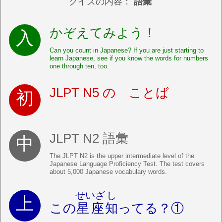
クイズの内容：
語彙
かぞえてみよう！
Can you count in Japanese? If you are just starting to
learn Japanese, see if you know the words for numbers
one through ten, too.
JLPT N5 の ことば
JLPT N2 語彙
The JLPT N2 is the upper intermediate level of the
Japanese Language Proficiency Test. The test covers
about 5,000 Japanese vocabulary words.
せいざ
し
この
星座
知
ってる？①