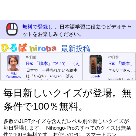
無料で登録し
、日本語学習に役立つビデオチャ
ットをお楽しみください。
最新投稿
87日前
89日前
Re: 「絵本」ついて （えほん ついて）
Re: 「絵
日本で 一番売れている絵本
エモリーさん、
Miki
は「いない いない ばあ
JoseR
Yamamoto
[quote]
ジョセさ
(Peek-a-boo)」だそうです。
ですか。どうで
次が「ぐりとぐら」だそうで
毎日新しいクイズが登場。無
す。どちらも 1967年に 出
まあ、仕事（し
版（しゅっぱん）されまし
（す）きですよ
条件で100％無料。
た。
絵本はロ
[/font][/color][/size]
（こ）みソフト
ングセラーがおおいですか
アです。現在（
ら、あたらしいのは あま
行機（ひこうき
り ありません。「絵本作家
る会社（かいし
多数のJLPTクイズを含んだレベル別の新しいクイズが
（えほんさっか picture book
と）めています
毎日登場します。 Nihongo-Proのすべてのクイズは無条
author) に なるのは とて
ん）はあります
件で100％無料です。お使いのPC、スマートホン、
び）が慌（あわ
も むずかしいそうです。よ