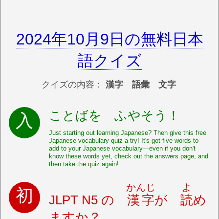
2024年10月9日の無料日本
語クイズ
クイズの内容：
漢字 語彙 文字
ことばを ふやそう！
Just starting out learning Japanese? Then give this free
Japanese vocabulary quiz a try! It's got five words to
add to your Japanese vocabulary—even if you don't
know these words yet, check out the answers page, and
then take the quiz again!
かんじ
よ
JLPT N5 の
漢字
が
読
め
ますか？