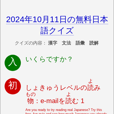
2024年10月11日の無料日本
語クイズ
クイズの内容：
漢字 文法 語彙 読解
いくらですか？
よ
しょきゅうレベルの
読
み
もの
よ
物
：e-mailを
読
む 1
Are you ready to try reading real Japanese? Try this
free, fun quiz and see how much Japanese you already