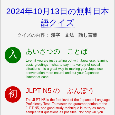
2024年10月13日の無料日本
語クイズ
クイズの内容：
漢字 文法 話し言葉
あいさつの ことば
Even if you are just starting out with Japanese, learning
basic greetings—what to say in a variety of social
situations—is a great way to making your Japanese
conversation more natural and put your Japanese
listener at ease.
JLPT N5 の ぶんぽう
The JLPT N5 is the first level of the Japanese Language
Proficiency Test. To master the grammar portion of the
JLPT N5, one good study technique is to try as many
sample test questions as possible. Not only will you