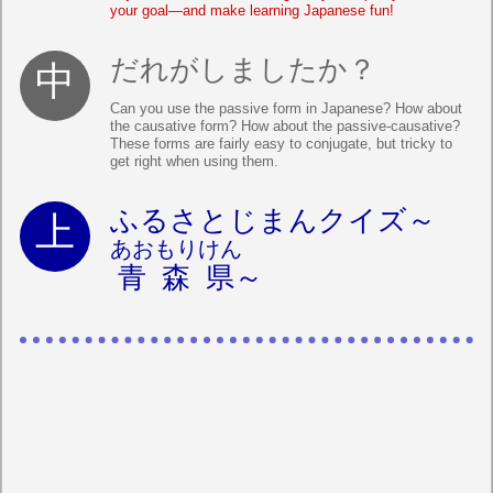
your goal—and make learning Japanese fun!
だれがしましたか？
Can you use the passive form in Japanese? How about
the causative form? How about the passive-causative?
These forms are fairly easy to conjugate, but tricky to
get right when using them.
ふるさとじまんクイズ～
あおもりけん
青森県
～