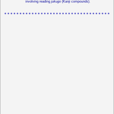
involving reading
jukugo
(Kanji compounds).