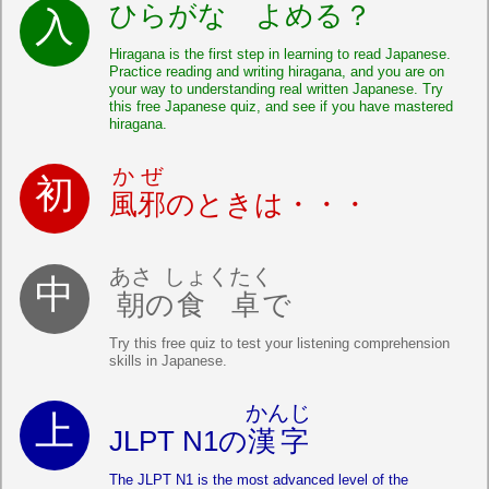
ひらがな よめる？
Hiragana is the first step in learning to read Japanese.
Practice reading and writing hiragana, and you are on
your way to understanding real written Japanese. Try
this free Japanese quiz, and see if you have mastered
hiragana.
かぜ
風邪
のときは・・・
あさ
しょくたく
朝
の
食卓
で
Try this free quiz to test your listening comprehension
skills in Japanese.
かんじ
JLPT N1の
漢字
The JLPT N1 is the most advanced level of the