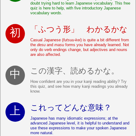
doubt trying hard to learn Japanese vocabulary. This free
quiz is here to help, with five introductory Japanese
vocabulary words.
「ふつう形」 わかるかな
Casual Japanese (
futsuu-kei
) is quite a bit different from
the
desu
and
masu
forms you have already learned. Not
only do verb endings change, but adjectives and nouns
are also affected.
この漢字、読めるかな。
How confident are you in your kanji reading ability? Try
this quiz, and see how many kanji readings you already
know.
これってどんな意味？
Japanese has many idiomatic expressions; at the
advanced Japanese level, it is helpful to understand and
use these expressions to make your spoken Japanese
more natural.