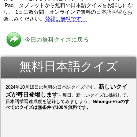
iPad、タブレットから無料の日本語クイズをお試しにな
ストレスが溜（
かったら、このYouTubeを見
です。結局（け
てくださいね。
[/font][/color]
り、 1日に数分間、オンラインで無料の日本語学習をお
ログラミングが
https://www.youtube.com/watch?
[/size]
楽しみください。
登録は無料です。
きなので、プロ
v=psCoMkMOQlY
[/color]
働（はたら）け
いしゃ）は別（
思（おも）いま
今日の無料クイズに戻る
でも、将来（し
本（にほん）で
く）したくて、
無料日本語クイズ
と）、就職（し
してみたいです
からの夢（ゆめ
（いま）は全力
でお金（かね）
新しいクイ
2024年10月18日の無料の日本語クイズです。
いますwww。
ズが毎日登場します
－毎日、新しいクイズに挑戦して、
[quote]
すごいす
日本語学習達成度を記録してみましょう。
Nihongo-Proのす
うございました
べてのクイズは無条件で100％無料です。
すよね！！
[/quot
ありがとうござ
リーさんも引き
挑戦しましょう