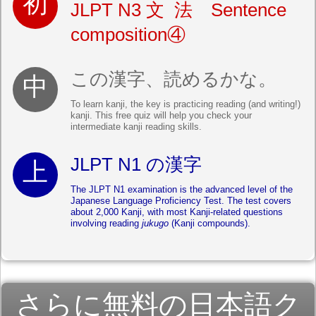
JLPT N3
文法
Sentence
composition④
この漢字、読めるかな。
To learn kanji, the key is practicing reading (and writing!)
kanji. This free quiz will help you check your
intermediate kanji reading skills.
JLPT N1 の漢字
The JLPT N1 examination is the advanced level of the
Japanese Language Proficiency Test. The test covers
about 2,000 Kanji, with most Kanji-related questions
involving reading
jukugo
(Kanji compounds).
さらに無料の日本語ク