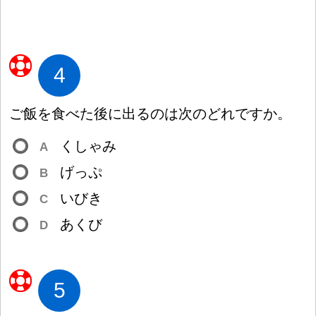
4
ご
飯
を
食
べた
後
に
出
るのは
次
のどれですか。
くしゃみ
A
げっぷ
B
いびき
C
あくび
D
5