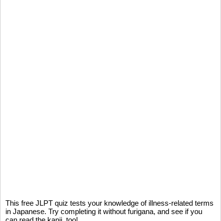
This free JLPT quiz tests your knowledge of illness-related terms
in Japanese. Try completing it without furigana, and see if you
can read the kanji, too!