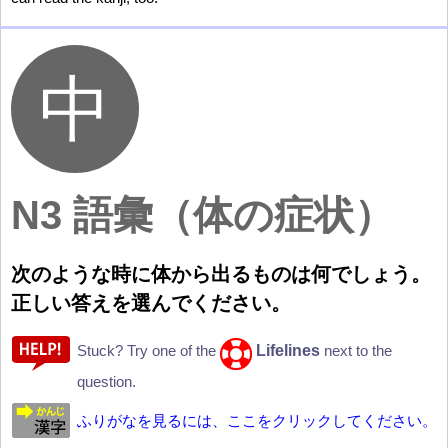
N3 語彙（
体
の
症状
）
次
のような
時
に
体
から
出
るものは
何
でしょう。
正
しい
答
えを
選
んでください。
Lifelines
Stuck? Try one of the
next to the
question.
ふりがなを見るには、ここをクリックしてください。