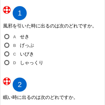
1
風
邪
を
引
いた
時
に
出
るのは
次
のどれですか。
せき
A
げっぷ
B
いびき
C
しゃっくり
D
2
眠
い
時
に
出
るのは
次
のどれですか。