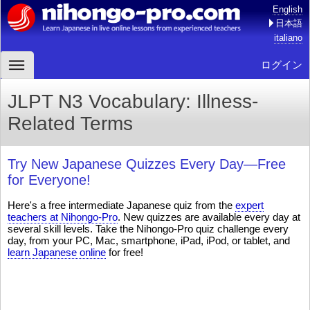
English
日本語
italiano
ログイン
JLPT N3 Vocabulary: Illness-
Related Terms
Try New Japanese Quizzes Every Day—Free
for Everyone!
Here's a free intermediate Japanese quiz from the
expert
teachers at Nihongo-Pro
. New quizzes are available every day at
several skill levels. Take the Nihongo-Pro quiz challenge every
day, from your PC, Mac, smartphone, iPad, iPod, or tablet, and
learn Japanese online
for free!