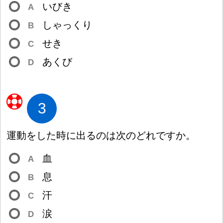
いびき
A
しゃっくり
B
せき
C
あくび
D
3
運
動
をした
時
に
出
るのは
次
のどれですか。
血
A
息
B
汗
C
涙
D