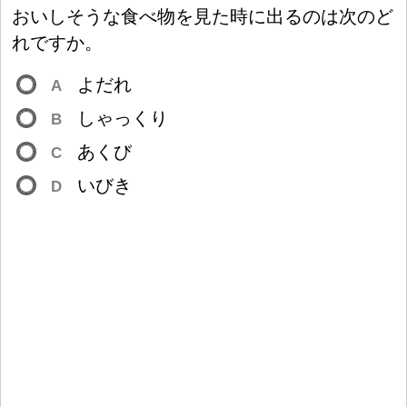
おいしそうな
食
べ
物
を
見
た
時
に
出
るのは
次
のど
れですか。
よだれ
A
しゃっくり
B
あくび
C
いびき
D