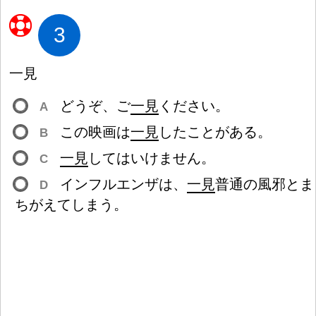
3
一
見
どうぞ、ご
一
見
ください。
A
この
映
画
は
一
見
したことがある。
B
一
見
してはいけません。
C
インフルエンザは、
一
見
普
通
の
風
邪
とま
D
ちがえてしまう。