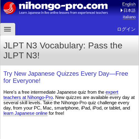
English
日本語
italiano
ログイン
JLPT N3 Vocabulary: Pass the
JLPT N3!
Try New Japanese Quizzes Every Day—Free
for Everyone!
Here's a free intermediate Japanese quiz from the
expert
teachers at Nihongo-Pro
. New quizzes are available every day at
several skill levels. Take the Nihongo-Pro quiz challenge every
day, from your PC, Mac, smartphone, iPad, iPod, or tablet, and
learn Japanese online
for free!