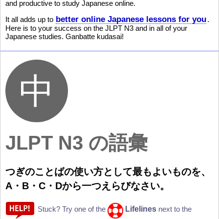
and productive to study Japanese online.
better online Japanese lessons for you
It all adds up to
.
Here is to your success on the JLPT N3 and in all of your
Japanese studies. Ganbatte kudasai!
JLPT N3 の
語彙
つぎのことばの
使
い
方
として
最
もよいものを、
A・B・C・Dから
一
つえらびなさい。
Lifelines
Stuck? Try one of the
next to the