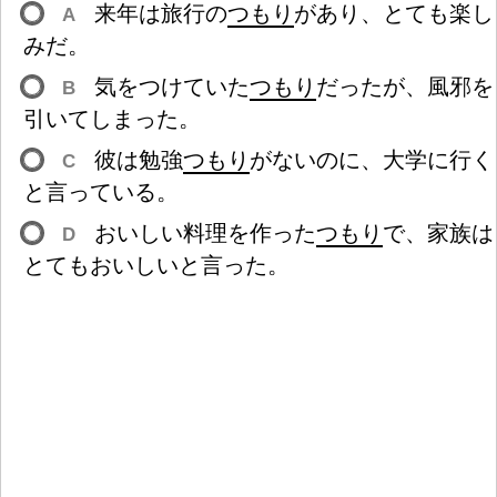
来
年
は
旅
行
の
つもり
があり、とても
楽
し
A
みだ。
気
をつけていた
つもり
だったが、
風
邪
を
B
引
いてしまった。
彼
は
勉
強
つもり
がないのに、
大
学
に
行
く
C
と
言
っている。
おいしい
料
理
を
作
った
つもり
で、
家
族
は
D
とてもおいしいと
言
った。