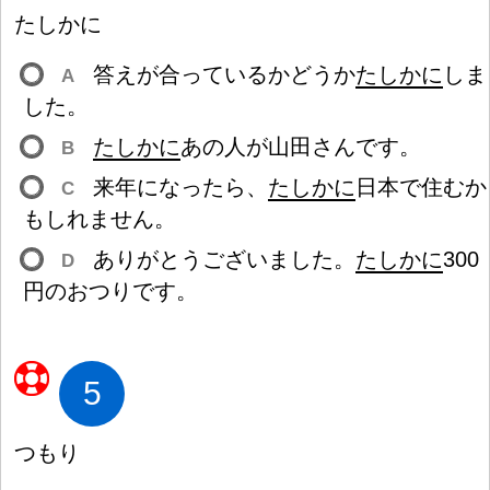
たしかに
答
えが
合
っているかどうか
たしかに
しま
A
した。
たしかに
あの
人
が
山
田
さんです。
B
来
年
になったら、
たしかに
日
本
で
住
むか
C
もしれません。
ありがとうございました。
たしかに
300
D
円
のおつりです。
5
つもり