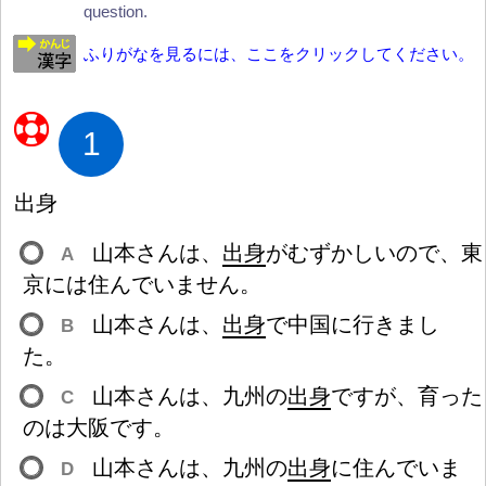
question.
ふりがなを見るには、ここをクリックしてください。
1
出
身
山
本
さんは、
出
身
がむずかしいので、
東
A
京
には
住
んでいません。
山
本
さんは、
出
身
で
中
国
に
行
きまし
B
た。
山
本
さんは、
九
州
の
出
身
ですが、
育
った
C
のは
大
阪
です。
山
本
さんは、
九
州
の
出
身
に
住
んでいま
D