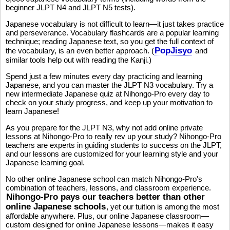
beginner JLPT N4 and JLPT N5 tests).
Japanese vocabulary is not difficult to learn—it just takes practice
and perseverance. Vocabulary flashcards are a popular learning
technique; reading Japanese text, so you get the full context of
PopJisyo
the vocabulary, is an even better approach. (
and
similar tools help out with reading the Kanji.)
Spend just a few minutes every day practicing and learning
Japanese, and you can master the JLPT N3 vocabulary. Try a
new intermediate Japanese quiz at Nihongo-Pro every day to
check on your study progress, and keep up your motivation to
learn Japanese!
As you prepare for the JLPT N3, why not add online private
lessons at Nihongo-Pro to really rev up your study? Nihongo-Pro
teachers are experts in guiding students to success on the JLPT,
and our lessons are customized for your learning style and your
Japanese learning goal.
No other online Japanese school can match Nihongo-Pro's
combination of teachers, lessons, and classroom experience.
Nihongo-Pro pays our teachers better than other
online Japanese schools
, yet our tuition is among the most
affordable anywhere. Plus, our online Japanese classroom—
custom designed for online Japanese lessons—makes it easy