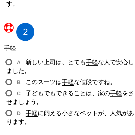
す。
2
手
軽
新
しい
上
司
は、とても
手
軽
な
人
で
安
心
し
A
ました。
このスーツは
手
軽
な
値
段
ですね。
B
子
どもでもできることは、
家
の
手
軽
をさ
C
せましょう。
手
軽
に
飼
える
小
さなペットが、
人
気
があ
D
ります。