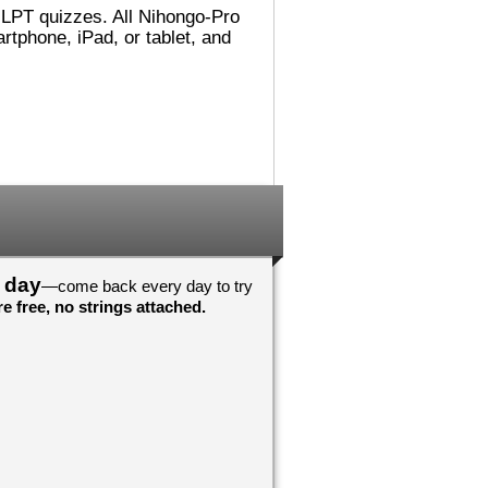
 JLPT quizzes. All Nihongo-Pro
れました。
でした。図書館（としょかん）
ごめんないあい！
では 主（おも）に
tphone, iPad, or tablet, and
こうに へんしん
Accelerated Readerの 仕事
んでした！わすれ
（しごと）を していました。
それから ミシシッピに 引
（ひ）っ越（こ）して、その後
！おめでとうござ
（あと） ミネソタに 住
心していますよ
（す）みました。カリフォルニ
アが 一番（いちばん） 好
！おめでとうござ
（す）きです！
んしんしています
日本（にほん）の 図書館（と
しょかん）では 働（はたら）
いていませんが、 図書館（と
しょかん）には よく 行
y day
—come back every day to try
（い）きました。図書館（とし
e free, no strings attached.
ょかんや 本（ほん）の あ
る ところが 大好（だいす）
きです。