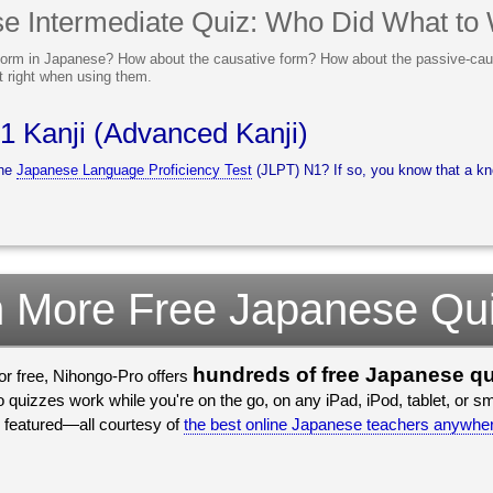
e Intermediate Quiz: Who Did What t
orm in Japanese? How about the causative form? How about the passive-caus
et right when using them.
 Kanji (Advanced Kanji)
the
Japanese Language Proficiency Test
(JLPT) N1? If so, you know that a kno
 More Free Japanese Qu
hundreds of free Japanese q
for free, Nihongo-Pro offers
quizzes work while you're on the go, on any iPad, iPod, tablet, or 
 featured—all courtesy of
the best online Japanese teachers anywhe