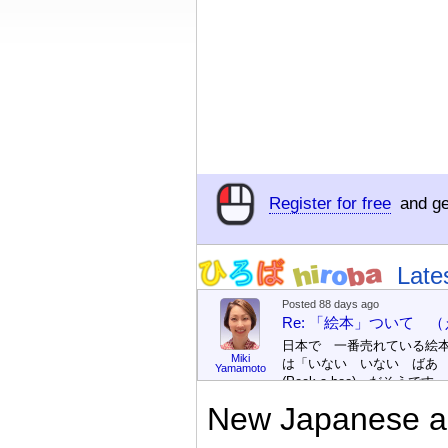
Register for free
and ge
Late
Posted 88 days ago
Re: 「絵本」ついて 
日本で 一番売れている絵
Miki
は「いない いない ばあ
Yamamoto
(Peek-a-boo)」だそうです。
次が「ぐりとぐら」だそう
New Japanese an
す。どちらも 1967年に 
版（しゅっぱん）されまし