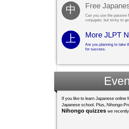
Free Japanes
Can you use the passive f
conjugate, but tricky to g
More JLPT N1
Are you planning to take 
for success.
Even
If you like to learn Japanese online 
Japanese school. Plus, Nihongo-Pro 
Nihongo quizzes
we recently