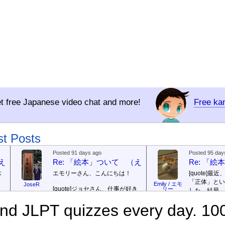
t free Japanese video chat and more!
Free ka
st Posts
Posted 91 days ago
Posted 95 day
（えほん ついて）
Re: 「絵本」ついて （えほん ついて）
Re: 「
本
エモリーさん、こんにちは！
[quote]
最近
「正体」とい
Emily / エモ
JoseR
[quote]
ジョセさん、仕事が好き
リー
した。結局、
ですか。どうですか。
[/quote]
ていて...
[/quo
で
d JLPT quizzes every day. 100
出
まあ、仕事（しごと）が好
ジョゼさん、
（す）きですよ。組（く）み込
の勝ち向こう