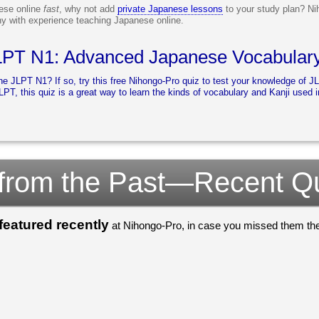
nese online
fast
, why not add
private Japanese lessons
to your study plan? Nih
y with experience teaching Japanese online.
LPT N1: Advanced Japanese Vocabulary
he JLPT N1? If so, try this free Nihongo-Pro quiz to test your knowledge of 
JLPT, this quiz is a great way to learn the kinds of vocabulary and Kanji used
 from the Past—Recent Q
eatured recently
at Nihongo-Pro, in case you missed them the 