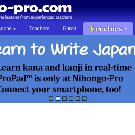
ssons
Teachers
Enroll