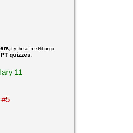
ters
, try these free Nihongo
LPT quizzes
.
lary 11
 #5