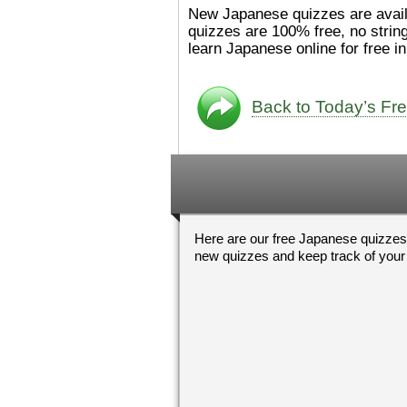
た。
絵本は
[/font][/color][/size]
New Japanese quizzes are availab
ングセラーがおおいですか
quizzes are 100% free, no strin
ら、あたらしいのは あま
learn Japanese online for free i
り ありません。「絵本作
（えほんさっか picture book
author) に なるのは と
も むずかしいそうです。
Back to Today’s Fr
かったら、このYouTubeを
てくださいね。
[/font][/color]
https://www.youtube.c
[/size]
v=psCoMkMOQlY
[/color]
Here are our free Japanese quizze
new quizzes and keep track of your