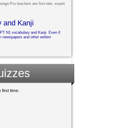
ongo-Pro teachers are first-rate, expert
 and Kanji
JLPT N1 vocabulary and Kanji. Even if
 in newspapers and other written
uizzes
first time.