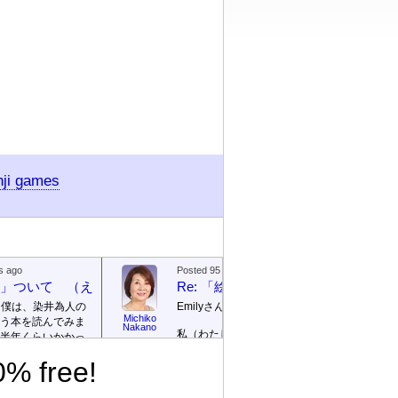
nji games
s ago
Posted 95 days ago
絵本」ついて （えほん ついて）
Re: 「絵本」ついて （えほん つ
、僕は、染井為人の
Emilyさん
Michiko
う本を読んでみま
Emily / 
Nakano
私（わたし）が ロサンゼルス
リー
半年くらいかかっ
の 高校（高校）の 図書館
te]
% free!
（としょかん）で 働（はた
ごめんなさい！そ
ら）いていたのは 2003年（ね
に返信を書きませ
ん）から 2007年（ねん）まで