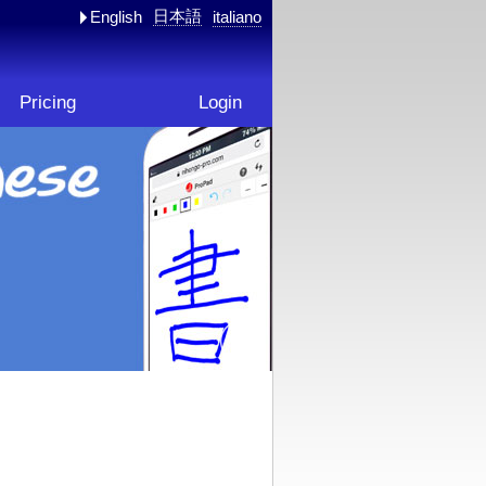
日本語
English
italiano
Pricing
Login