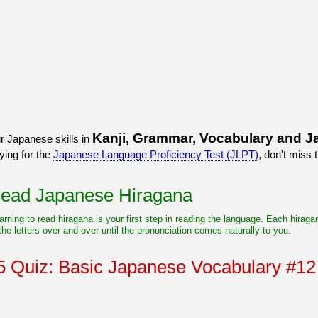
Kanji, Grammar, Vocabulary and J
r Japanese skills in
ying for the
Japanese Language Proficiency Test (JLPT)
, don't miss 
Read Japanese Hiragana
rning to read hiragana is your first step in reading the language. Each hiraga
the letters over and over until the pronunciation comes naturally to you.
 Quiz: Basic Japanese Vocabulary #12