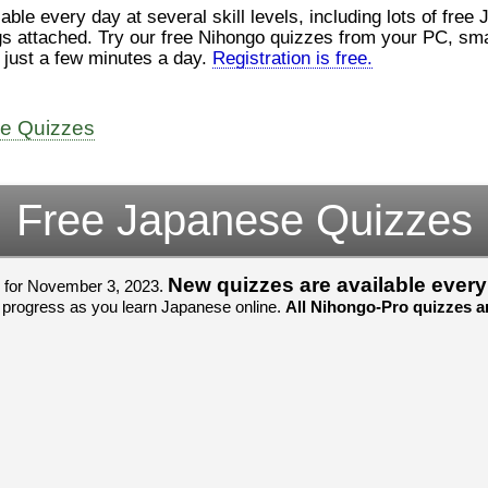
ロ
（こ）みソフトウェアエンジニ
le every day at several skill levels, including lots of free
んでした！忘
アです。現在（げんざい）、飛
じょぜさん、
gs attached. Try our free Nihongo quizzes from your PC, smar
行機（ひこうき）を作（つく）
そのかち む
n just a few minutes a day.
Registration is free.
家
る会社（かいしゃ）に務（つ
を かきませ
と）めています。利点（りて
ました。
て
ん）はありますが、日々（ひ
び）が慌（あわただ）しくて、
すごいすごい
よ
ee Quizzes
ストレスが溜（た）まりやすい
いました！感
見
です。結局（けっきょく）、プ
ね！！
ログラミングが大好（だいす）
すごいすごい
om/watch?
きなので、プログラマーとして
いました！か
Free Japanese Quizzes
働（はたら）ければ、会社（か
よね！！
いしゃ）は別（べつ）にいいと
思（おも）います。
New quizzes are available ever
s for November 3, 2023.
でも、将来（しょうらい）、日
 progress as you learn Japanese online.
All Nihongo-Pro quizzes ar
本（にほん）で留学（りゅうが
く）したくて、その後（あ
と）、就職（しゅうしょく）も
してみたいです。昔（むかし）
からの夢（ゆめ）なので、今
（いま）は全力（ぜんりょく）
でお金（かね）を貯（た）めて
いますwww。
[quote]
すごいすごい！おめでと