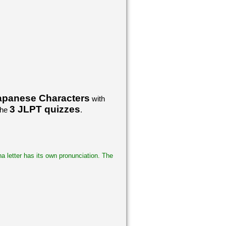
apanese Characters
with
3 JLPT quizzes
the
.
na letter has its own pronunciation. The