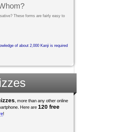
o Whom?
ative? These forms are fairly easy to
wledge of about 2,000 Kanji is required
izzes
uizzes
, more than any other online
120 free
smartphone. Here are
re
!