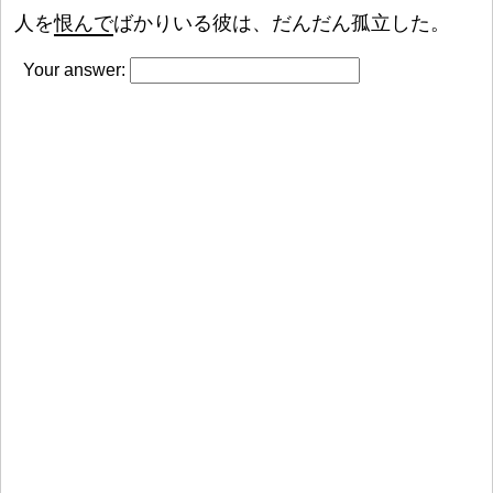
人
を
恨
んで
ばかりいる
彼
は、だんだん
孤
立
した。
Your answer: