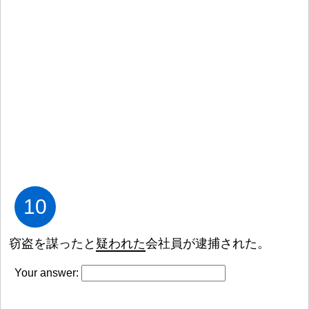
10
窃
盗
を
謀
ったと
疑
われた
会
社
員
が
逮
捕
された。
Your answer: