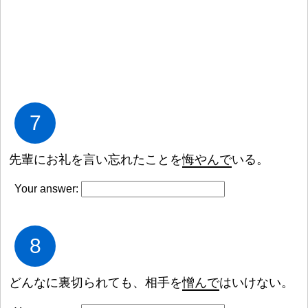
7
先
輩
にお
礼
を
言
い
忘
れたことを
悔
やんで
いる。
Your answer:
8
どんなに
裏
切
られても、
相
手
を
憎
んで
はいけない。