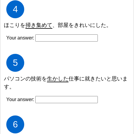
4
ほこりを
掃
き
集
めて
、
部
屋
をきれいにした。
Your answer:
5
パソコンの
技
術
を
生
かした
仕
事
に
就
きたいと
思
いま
す。
Your answer:
6