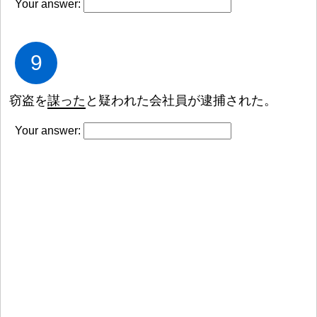
Your answer:
9
窃
盗
を
謀
った
と
疑
われた
会
社
員
が
逮
捕
された。
Your answer: