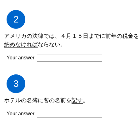
2
アメリカの
法
律
では、
４
月
１
５
日
までに
前
年
の
税
金
を
納
めなければ
ならない。
Your answer:
3
ホテルの
名
簿
に
客
の
名
前
を
記
す
。
Your answer: