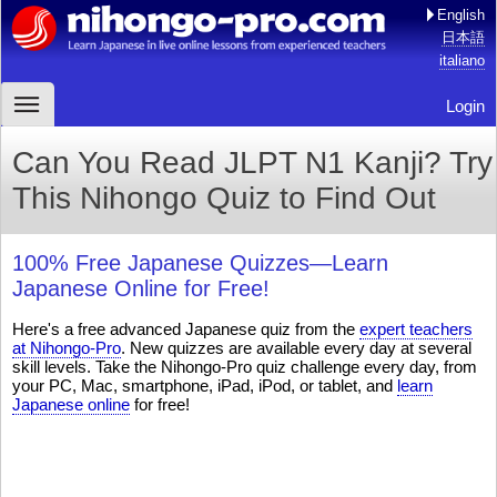
English
日本語
italiano
Login
Can You Read JLPT N1 Kanji? Try
This Nihongo Quiz to Find Out
100% Free Japanese Quizzes—Learn
Japanese Online for Free!
Here's a free advanced Japanese quiz from the
expert teachers
at Nihongo-Pro
. New quizzes are available every day at several
skill levels. Take the Nihongo-Pro quiz challenge every day, from
your PC, Mac, smartphone, iPad, iPod, or tablet, and
learn
Japanese online
for free!