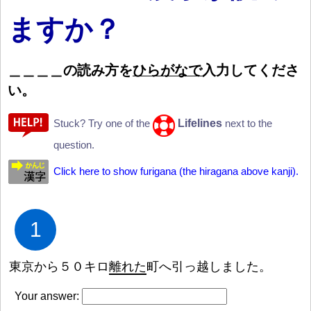
ますか？
＿
＿
＿
＿
の
読
み
方
を
ひらがなで
入
力
してくださ
い。
Lifelines
Stuck? Try one of the
next to the
question.
Click here to show furigana (the hiragana above kanji).
1
東
京
から
５
０
キロ
離
れた
町
へ
引
っ
越
しました。
Your answer: