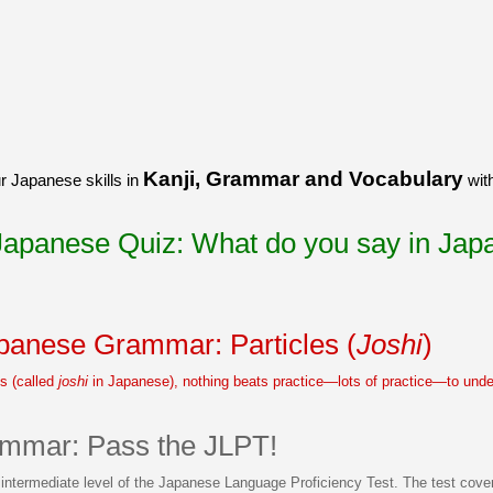
うございました！感心していま
すよね！！
[/quote]
ありがとうございました！エモ
リーさんも引き続き本を読んで
挑戦しましょう！
Kanji, Grammar and Vocabulary
r Japanese skills in
with
 Japanese Quiz: What do you say in Ja
panese Grammar: Particles (
Joshi
)
es (called
joshi
in Japanese), nothing beats practice—lots of practice—to und
mmar: Pass the JLPT!
 intermediate level of the Japanese Language Proficiency Test. The test co