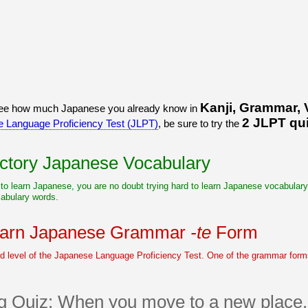
Kanji, Grammar, 
 see how much Japanese you already know in
2 JLPT qu
 Language Proficiency Test (JLPT)
, be sure to try the
uctory Japanese Vocabulary
t to learn Japanese, you are no doubt trying hard to learn Japanese vocabulary. 
abulary words.
earn Japanese Grammar
-te
Form
 level of the Japanese Language Proficiency Test. One of the grammar forms
ng Quiz: When you move to a new place.