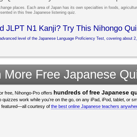
ange places. Each area of Japan has its own specialties in foods, agricultur
sented in this free Japanese listening quiz.
 JLPT N1 Kanji? Try This Nihongo Quiz
dvanced level of the Japanese Language Proficiency Test, covering about 2,
 More Free Japanese Qu
hundreds of free Japanese q
for free, Nihongo-Pro offers
Japanese school. Plus, Nihongo-Pro quizzes work while you're on t
we recently featured—all courtesy of
the best online Japanese teachers anywhe