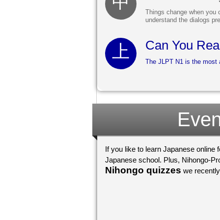
Things change when you ch
understand the dialogs pre
Can You Read
The JLPT N1 is the most a
Even
If you like to learn Japanese online 
Nihongo quizzes