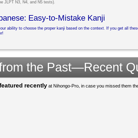
he JLPT N3, N4, and N5 tests).
anese: Easy-to-Mistake Kanji
your ability to choose the proper kanji based on the context. If you get all thes
r!
 from the Past—Recent Q
eatured recently
at Nihongo-Pro, in case you missed them the 