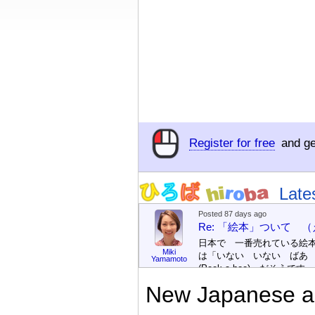
Register for free
and ge
Late
Posted 87 days ago
Re: 「絵本」ついて 
日本で 一番売れている絵
Miki
は「いない いない ばあ
Yamamoto
(Peek-a-boo)」だそうです。
次が「ぐりとぐら」だそう
New Japanese an
す。どちらも 1967年に 
版（しゅっぱん）されまし