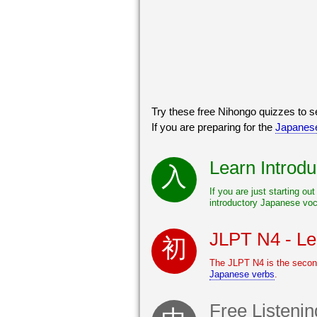
Try these free Nihongo quizzes to
If you are preparing for the
Japanese
Learn Introd
If you are just starting ou
introductory Japanese voc
JLPT N4 - L
The JLPT N4 is the second
Japanese verbs
.
Free Listeni