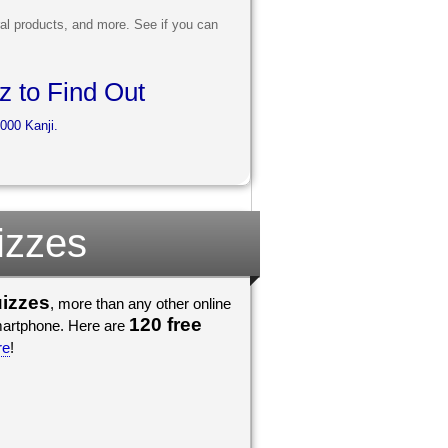
al products, and more. See if you can
 to Find Out
000 Kanji.
izzes
uizzes
, more than any other online
120 free
he go, on any iPad, iPod, tablet, or smartphone. Here are
re
!