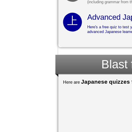
(including grammar from t
Advanced Jap
Here's a free quiz to test 
advanced Japanese learne
Blast
Japanese quizzes f
Here are