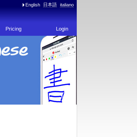
日本語
English
italiano
Pricing
Login