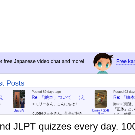
t free Japanese video chat and more!
Free ka
st Posts
Posted 89 days ago
Posted 93 day
（えほん ついて）
Re: 「絵本」ついて （えほん ついて）
Re: 「
本
エモリーさん、こんにちは！
[quote]
最近
「正体」とい
Emily / エモ
JoseR
[quote]
ジョセさん、仕事が好き
リー
した。結局、
ですか。どうですか。
[/quote]
ていて...
[/quo
で
d JLPT quizzes every day. 10
出
まあ、仕事（しごと）が好
ジョゼさん、
（す）きですよ。組（く）み込
の勝ち向こう