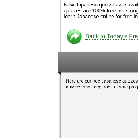
た。
絵本は
[/font][/color][/size]
New Japanese quizzes are available every day 
ングセラーがおおいですか
quizzes are 100% free, no strings attached. Try our free Nihongo quizzes from your PC,
ら、あたらしいのは あま
learn Japanese o
り ありません。「絵本作
（えほんさっか picture book
author) に なるのは と
も むずかしいそうです。
Back to Today’s Fr
かったら、このYouTubeを
てくださいね。
[/font][/color]
https://www.youtube.c
[/size]
v=psCoMkMOQlY
[/color]
Here are our free Japanese quizzes
quizzes and keep track of your