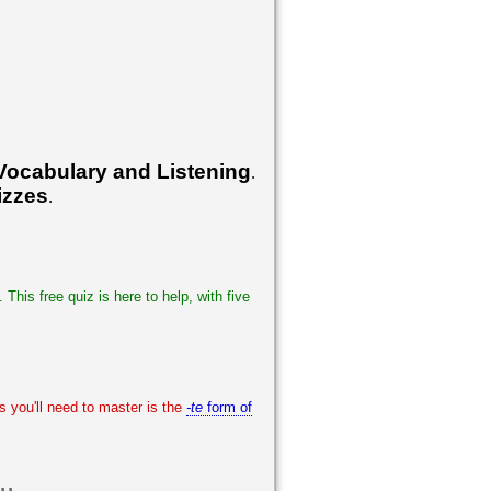
Vocabulary and Listening
.
izzes
.
This free quiz is here to help, with five
 you'll need to master is the
-te
form of
..