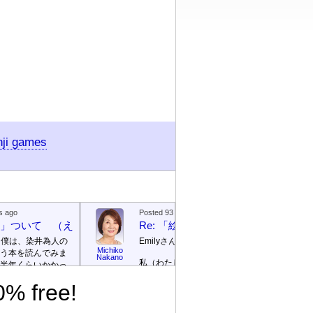
nji games
s ago
Posted 93 days ago
絵本」ついて （えほん ついて）
Re: 「絵本」ついて （えほん つ
、僕は、染井為人の
Emilyさん
Michiko
う本を読んでみま
Emily / 
Nakano
私（わたし）が ロサンゼルス
リー
半年くらいかかっ
の 高校（高校）の 図書館
te]
0% free!
（としょかん）で 働（はた
ごめんなさい！そ
ら）いていたのは 2003年（ね
に返信を書きませ
ん）から 2007年（ねん）まで