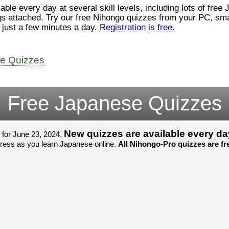
ロ
（こ）みソフトウェアエンジニ
at several skill levels, including lots of free JLPT quizzes. All Nihongo-Pro
んでした！忘
アです。現在（げんざい）、飛
じょぜさん、
 smartphone, iPad, or tablet, and
行機（ひこうき）を作（つく）
そのかち む
nline for free in just a few minutes a day.
Registration is free.
家
る会社（かいしゃ）に務（つ
を かきませ
と）めています。利点（りて
ました。
て
ん）はありますが、日々（ひ
び）が慌（あわただ）しくて、
すごいすごい
よ
ee Quizzes
ストレスが溜（た）まりやすい
いました！感
見
です。結局（けっきょく）、プ
ね！！
ログラミングが大好（だいす）
すごいすごい
om/watch?
きなので、プログラマーとして
いました！か
Free Japanese Quizzes
働（はたら）ければ、会社（か
よね！！
いしゃ）は別（べつ）にいいと
思（おも）います。
New quizzes are available every da
 for June 23, 2024.
でも、将来（しょうらい）、日
 progress as you learn Japanese online.
All Nihongo-Pro quizzes are fre
本（にほん）で留学（りゅうが
く）したくて、その後（あ
と）、就職（しゅうしょく）も
してみたいです。昔（むかし）
からの夢（ゆめ）なので、今
（いま）は全力（ぜんりょく）
でお金（かね）を貯（た）めて
いますwww。
[quote]
すごいすごい！おめでと