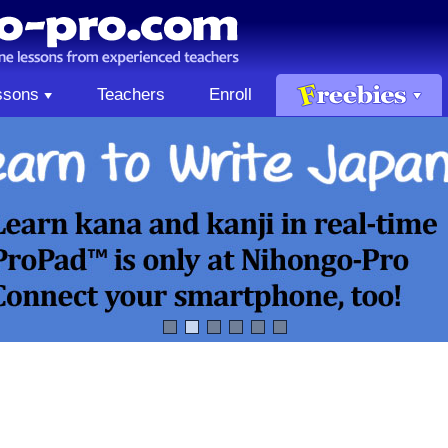
ssons
Teachers
Enroll