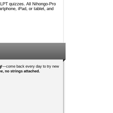
れました。
でした。図書館（としょかん）
ごめんないあい！
では 主（おも）に
こうに へんしん
Accelerated Readerの 仕事
んでした！わすれ
（しごと）を していました。
それから ミシシッピに 引
（ひ）っ越（こ）して、その後
！おめでとうござ
（あと） ミネソタに 住
心していますよ
（す）みました。カリフォルニ
アが 一番（いちばん） 好
！おめでとうござ
（す）きです！
んしんしています
日本（にほん）の 図書館（と
しょかん）では 働（はたら）
いていませんが、 図書館（と
しょかん）には よく 行
y
—come back every day to try new
（い）きました。図書館（とし
e, no strings attached.
ょかんや 本（ほん）の あ
る ところが 大好（だいす）
きです。