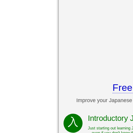
Free
Improve your Japanese a
Introductory
Just starting out learning
—even if you don't know t