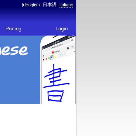
日本語
English
italiano
Pricing
Login