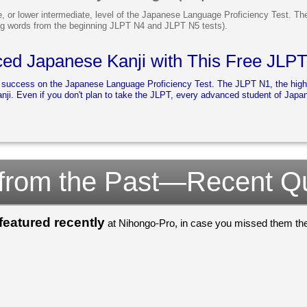
, or lower intermediate, level of the Japanese Language Proficiency Test. T
ng words from the beginning JLPT N4 and JLPT N5 tests).
ed Japanese Kanji with This Free JLP
to success on the Japanese Language Proficiency Test. The JLPT N1, the highe
. Even if you don't plan to take the JLPT, every advanced student of Japa
 from the Past—Recent Q
eatured recently
at Nihongo-Pro, in case you missed them the 