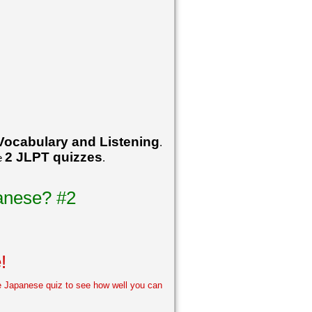
Vocabulary and Listening
.
2 JLPT quizzes
he
.
panese? #2
!
ee Japanese quiz to see how well you can