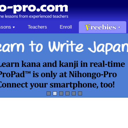
ssons
Teachers
Enroll