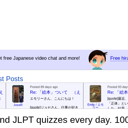
t free Japanese video chat and more!
Free hi
st Posts
Posted 89 days ago
Posted 93 day
（えほん ついて）
Re: 「絵本」ついて （えほん ついて）
Re: 「
本
エモリーさん、こんにちは！
[quote]
最近
「正体」とい
Emily / エモ
JoseR
[quote]
ジョセさん、仕事が好き
リー
した。結局、
ですか。どうですか。
[/quote]
ていて...
[/quo
で
d JLPT quizzes every day. 100
出
まあ、仕事（しごと）が好
ジョゼさん、
（す）きですよ。組（く）み込
の勝ち向こう