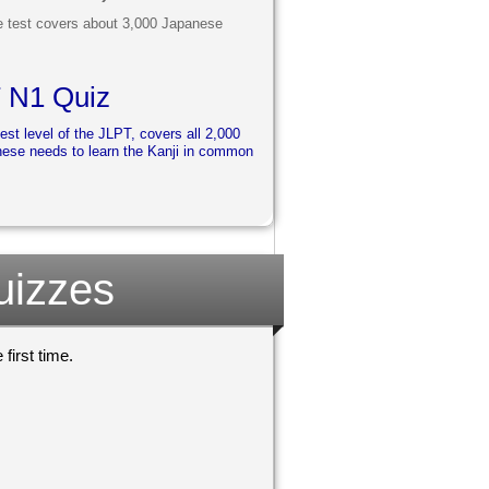
he test covers about 3,000 Japanese
T N1 Quiz
st level of the JLPT, covers all 2,000
nese needs to learn the Kanji in common
uizzes
first time.