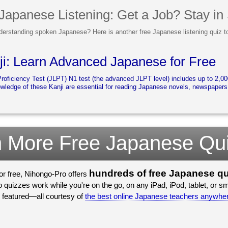
 Japanese Listening: Get a Job? Stay in
derstanding spoken Japanese? Here is another free Japanese listening quiz to 
i: Learn Advanced Japanese for Free
ficiency Test (JLPT) N1 test (the advanced JLPT level) includes up to 2,000
owledge of these Kanji are essential for reading Japanese novels, newspapers,
 More Free Japanese Qu
hundreds of free Japanese q
for free, Nihongo-Pro offers
quizzes work while you're on the go, on any iPad, iPod, tablet, or 
 featured—all courtesy of
the best online Japanese teachers anywhe