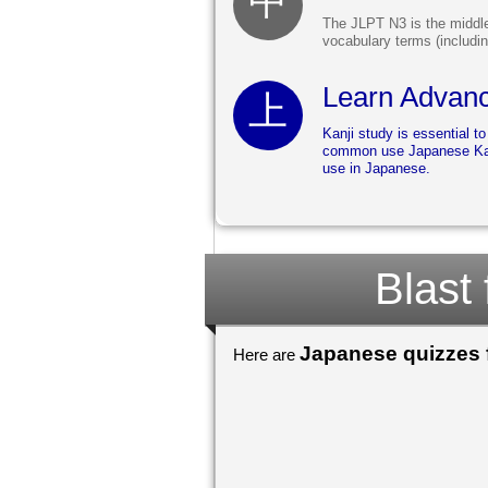
The JLPT N3 is the middle
vocabulary terms (includi
Learn Advanc
Kanji study is essential 
common use Japanese Kanji
use in Japanese.
Blast
Japanese quizzes f
Here are