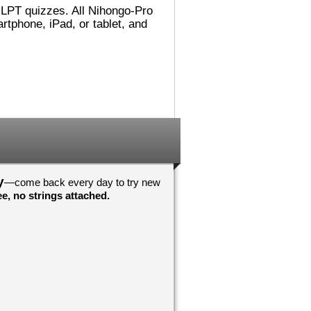
 JLPT quizzes. All Nihongo-Pro
れました。
でした。図書館（としょかん）
ごめんないあい！
では 主（おも）に
tphone, iPad, or tablet, and
こうに へんしん
Accelerated Readerの 仕事
んでした！わすれ
（しごと）を していました。
それから ミシシッピに 引
（ひ）っ越（こ）して、その後
！おめでとうござ
（あと） ミネソタに 住
心していますよ
（す）みました。カリフォルニ
アが 一番（いちばん） 好
！おめでとうござ
（す）きです！
んしんしています
日本（にほん）の 図書館（と
しょかん）では 働（はたら）
いていませんが、 図書館（と
しょかん）には よく 行
y
—come back every day to try new
（い）きました。図書館（とし
e, no strings attached.
ょかんや 本（ほん）の あ
る ところが 大好（だいす）
きです。