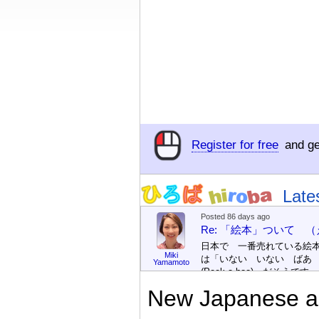
Register for free
and ge
Late
Posted 86 days ago
Re: 「絵本」ついて 
日本で 一番売れている絵
Miki
は「いない いない ばあ
Yamamoto
(Peek-a-boo)」だそうです。
次が「ぐりとぐら」だそう
New Japanese an
す。どちらも 1967年に 
版（しゅっぱん）されまし