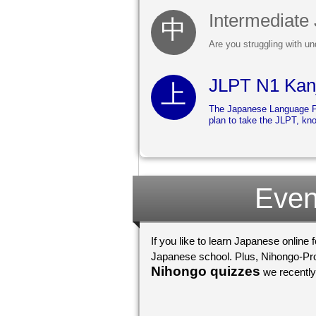
Intermediate
Are you struggling with un
JLPT N1 Kanj
The Japanese Language Pro
plan to take the JLPT, kn
Even
If you like to learn Japanese online 
Japanese school. Plus, Nihongo-Pro 
Nihongo quizzes
we recently