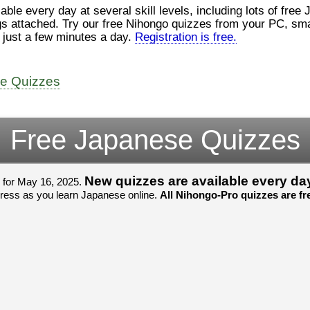
ロ
（こ）みソフトウェアエンジニ
le every day at several skill levels, including lots of free
んでした！忘
アです。現在（げんざい）、飛
じょぜさん、
gs attached. Try our free Nihongo quizzes from your PC, smar
行機（ひこうき）を作（つく）
そのかち む
n just a few minutes a day.
Registration is free.
家
る会社（かいしゃ）に務（つ
を かきませ
と）めています。利点（りて
ました。
て
ん）はありますが、日々（ひ
び）が慌（あわただ）しくて、
すごいすごい
よ
ee Quizzes
ストレスが溜（た）まりやすい
いました！感
見
です。結局（けっきょく）、プ
ね！！
ログラミングが大好（だいす）
すごいすごい
om/watch?
きなので、プログラマーとして
いました！か
Free Japanese Quizzes
働（はたら）ければ、会社（か
よね！！
いしゃ）は別（べつ）にいいと
思（おも）います。
New quizzes are available every da
 for May 16, 2025.
でも、将来（しょうらい）、日
gress as you learn Japanese online.
All Nihongo-Pro quizzes are fre
本（にほん）で留学（りゅうが
く）したくて、その後（あ
と）、就職（しゅうしょく）も
してみたいです。昔（むかし）
からの夢（ゆめ）なので、今
（いま）は全力（ぜんりょく）
でお金（かね）を貯（た）めて
いますwww。
[quote]
すごいすごい！おめでと