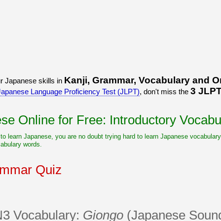
うございました！感心していま
すよね！！
[/quote]
ありがとうございました！エモ
リーさんも引き続き本を読んで
挑戦しましょう！
Kanji, Grammar, Vocabulary and 
r Japanese skills in
3 JLPT
Japanese Language Proficiency Test (JLPT)
, don't miss the
e Online for Free: Introductory Vocabu
t to learn Japanese, you are no doubt trying hard to learn Japanese vocabulary. 
abulary words.
ammar Quiz
N3 Vocabulary:
Giongo
(Japanese Sound