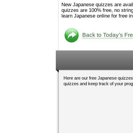
た。
絵本は
[/font][/color][/size]
New Japanese quizzes are availab
ングセラーがおおいですか
quizzes are 100% free, no strin
ら、あたらしいのは あま
learn Japanese online for free i
り ありません。「絵本作
（えほんさっか picture book
author) に なるのは と
も むずかしいそうです。
Back to Today’s Fr
かったら、このYouTubeを
てくださいね。
[/font][/color]
https://www.youtube.c
[/size]
v=psCoMkMOQlY
[/color]
Here are our free Japanese quizzes
quizzes and keep track of your pro