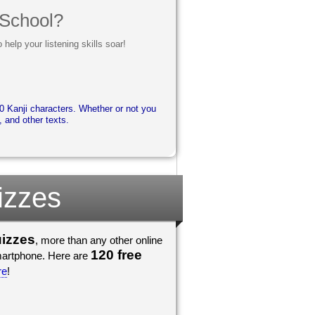
 School?
help your listening skills soar!
 Kanji characters. Whether or not you
 and other texts.
izzes
uizzes
, more than any other online
120 free
smartphone. Here are
re
!