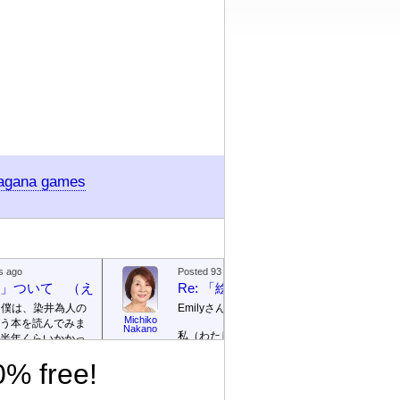
ragana games
s ago
Posted 93 days ago
絵本」ついて （えほん ついて）
Re: 「絵本」ついて （えほん つ
、僕は、染井為人の
Emilyさん
Michiko
う本を読んでみま
Emily / 
Nakano
私（わたし）が ロサンゼルス
リー
半年くらいかかっ
の 高校（高校）の 図書館
te]
% free!
（としょかん）で 働（はた
ごめんなさい！そ
ら）いていたのは 2003年（ね
に返信を書きませ
ん）から 2007年（ねん）まで