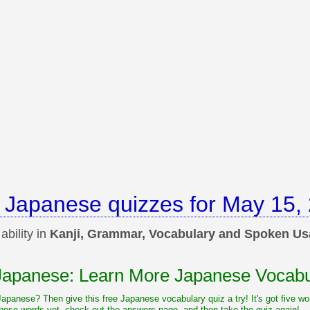
 Japanese quizzes for May 15,
bility in
Kanji, Grammar, Vocabulary and Spoken U
 Japanese: Learn More Japanese Vocabu
 Japanese? Then give this free Japanese vocabulary quiz a try! It's got five 
hese words yet, check out the answers page, and then take the quiz again!