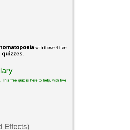
Onomatopoeia
with these 4 free
 quizzes
.
lary
This free quiz is here to help, with five
 Effects)