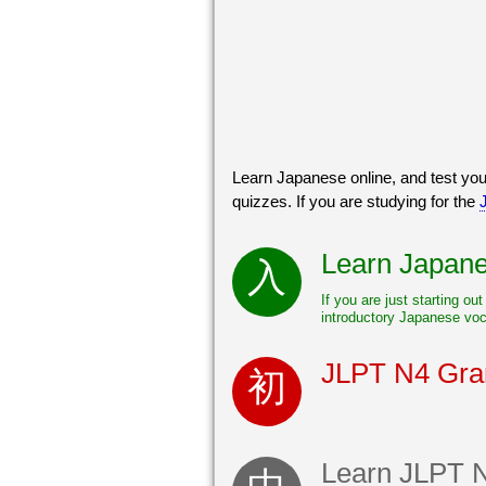
Learn Japanese online, and test you
quizzes. If you are studying for the
Learn Japanes
If you are just starting ou
introductory Japanese voc
JLPT N4 Gr
Learn JLPT 