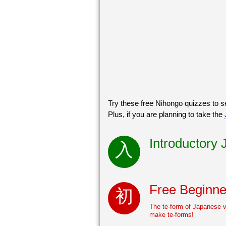
Try these free Nihongo quizzes to
Plus, if you are planning to take the
Introductory
Free Beginne
The te-form of Japanese v
make te-forms!